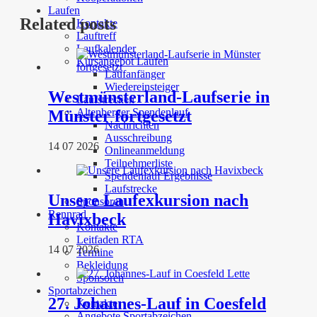
Laufen
Related posts
Kontakte
Lauftreff
Laufkalender
Kursangebot Laufen
Laufanfänger
Wiedereinsteiger
Westmünsterland-Laufserie in
Laufstrecken
Altenberger Spendenlauf
Münster fortgesetzt
Nachrichten
Ausschreibung
14 07 2026
Onlineanmeldung
Teilnehmerliste
Spendenlauf Ergebnisse
Laufstrecke
Unsere Laufexkursion nach
Sponsoren
Rennrad
Havixbeck
Kontakte
Leitfaden RTA
14 07 2026
Termine
Bekleidung
Sponsoren
Sportabzeichen
27. Johannes-Lauf in Coesfeld
Kontakte
Angebote Sportabzeichen