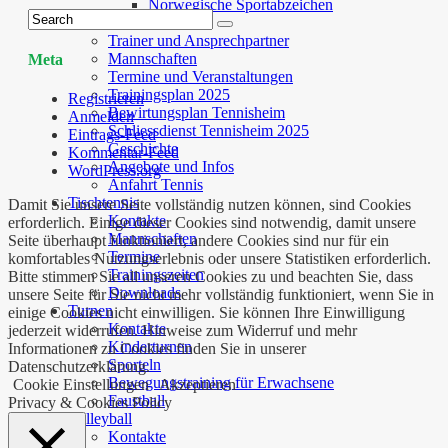
Norwegische Sportabzeichen
Tennis
Trainer und Ansprechpartner
Mannschaften
Meta
Termine und Veranstaltungen
Trainingsplan 2025
Registrieren
Bewirtungsplan Tennisheim
Anmelden
Schliessdienst Tennisheim 2025
Eintrags-Feed
Geschichte
Kommentar-Feed
Angebote und Infos
WordPress.org
Anfahrt Tennis
Tischtennis
Damit Sie unsere Seite vollständig nutzen können, sind Cookies
Kontakte
erforderlich. Einige dieser Cookies sind notwendig, damit unsere
Mannschaften
Seite überhaupt funktioniert, andere Cookies sind nur für ein
Termine
komfortables Nutzungserlebnis oder unsere Statistiken erforderlich.
Trainingszeiten
Bitte stimmen Sie all unseren Cookies zu und beachten Sie, dass
Downloads
unsere Seite für Sie nicht mehr vollständig funktioniert, wenn Sie in
Turnen
einige Cookies nicht einwilligen. Sie können Ihre Einwilligung
Kontakte
jederzeit widerrufen. Hinweise zum Widerruf und mehr
Kinderturnen
Informationen zu Cookies finden Sie in unserer
Sporteln
Datenschutzerklärung.
Bewegungstraining für Erwachsene
Cookie Einstellungen
Akzeptieren
Faustball
Privacy & Cookies Policy
Volleyball
Kontakte