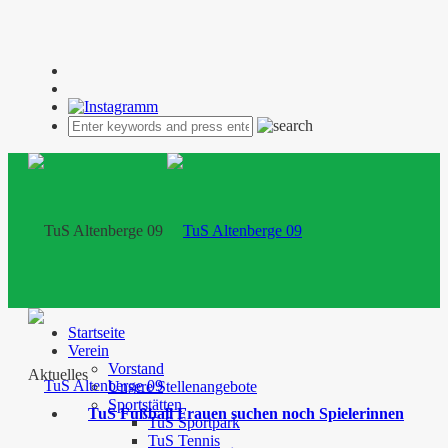
Startseite
Verein
Vorstand
Aktuelles
Unsere Stellenangebote
Sportstätten
TuS Fußball Frauen suchen noch Spielerinnen
TuS Sportpark
TuS Tennis