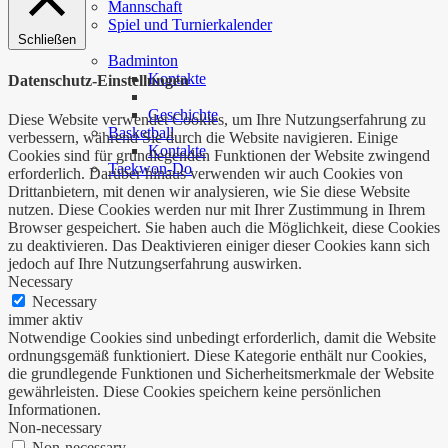
Mannschaft
Spiel und Turnierkalender
Schließen
…
Badminton
Kontakte
Datenschutz-Einstellungen
Geschichte
Diese Website verwendet Cookies, um Ihre Nutzungserfahrung zu
Basketball
verbessern, während Sie durch die Website navigieren. Einige
Kontakte
Cookies sind für grundlegenden Funktionen der Website zwingend
Taekwon-Do
erforderlich. Darüber hinaus verwenden wir auch Cookies von
Drittanbietern, mit denen wir analysieren, wie Sie diese Website
nutzen. Diese Cookies werden nur mit Ihrer Zustimmung in Ihrem
Browser gespeichert. Sie haben auch die Möglichkeit, diese Cookies
zu deaktivieren. Das Deaktivieren einiger dieser Cookies kann sich
jedoch auf Ihre Nutzungserfahrung auswirken.
Necessary
Necessary
immer aktiv
Notwendige Cookies sind unbedingt erforderlich, damit die Website
ordnungsgemäß funktioniert. Diese Kategorie enthält nur Cookies,
die grundlegende Funktionen und Sicherheitsmerkmale der Website
gewährleisten. Diese Cookies speichern keine persönlichen
Informationen.
Non-necessary
Non-necessary