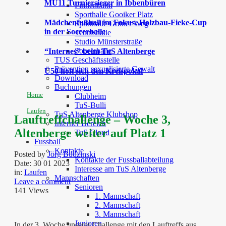
MU11 Turniersieger in Ibbenbüren
Finnenbahn
Sporthalle Gooiker Platz
Mädchenfußball im Fokus: Holzbau-Fieke-Cup
Sporthalle Grüner Weg
in der Soccerhalle
Tennishalle
Studio Münsterstraße
Soccerhalle
“Internes” beim TuS Altenberge
TUS Geschäftsstelle
Prävention sexualisierte Gewalt
Ü50 holt sich den Kreispokal
Download
Buchungen
Home
Clubheim
TuS-Bulli
Laufen
TuS Altenberge Klubshop
Lauftreffchallenge – Woche 3,
Interner Bereich
Altenberge weiter auf Platz 1
TuS Cloud
Fussball
Kontakte
Posted by
Jörg Budzinski
Kontakte der Fussballabteilung
Date:
30 01 2023
Interesse am TuS Altenberge
in:
Laufen
Mannschaften
Leave a comment
Senioren
141 Views
1. Mannschaft
2. Mannschaft
3. Mannschaft
Junioren
In der 3. Woche unserer Challenge mit den Lauftreffs aus