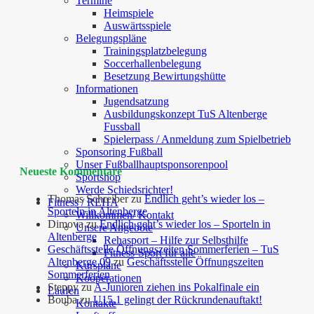
Termine
Heimspiele
Auswärtsspiele
Belegungspläne
Trainingsplatzbelegung
Soccerhallenbelegung
Besetzung Bewirtungshütte
Informationen
Jugendsatzung
Ausbildungskonzept TuS Altenberge
Fussball
Spielerpass / Anmeldung zum Spielbetrieb
Sponsoring Fußball
Unser Fußballhauptsponsorenpool
Neueste Kommentare
Sportshop
Werde Schiedsrichter!
Thomas Schreiber
zu
Endlich geht’s wieder los –
Fitness / REHA
Sporteln in Altenberge
Willkommen/ Kontakt
Dimova
zu
Endlich geht’s wieder los – Sporteln in
Unsere Angebote
Altenberge
Rehasport – Hilfe zur Selbsthilfe
Geschäftsstelle Öffnungszeiten Sommerferien – TuS
Fitness-Sport für alle
Altenberge 09
zu
Geschäftsstelle Öffnungszeiten
Kurspläne
Sommerferien
Kooperationen
Steppy
zu
A-Junioren ziehen ins Pokalfinale ein
Laufen
Bouba
zu
U15.1 gelingt der Rückrundenauftakt!
Kontakte