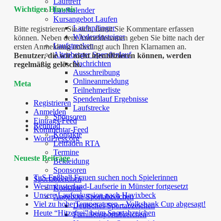
Lauftreff
Wichtiger Hinweis
Laufkalender
Kursangebot Laufen
Laufanfänger
Bitte registrieren Sie sich, damit Sie Kommentare erfassen
Wiedereinsteiger
können. Neben dem Anmeldenamen geben Sie bitte nach der
Laufstrecken
ersten Anmeldung unbedingt auch Ihren Klarnamen an.
Altenberger Spendenlauf
Benutzer, die wir nicht identifizieren können, werden
Nachrichten
regelmäßig gelöscht.
Ausschreibung
Onlineanmeldung
Meta
Teilnehmerliste
Spendenlauf Ergebnisse
Registrieren
Laufstrecke
Anmelden
Sponsoren
Eintrags-Feed
Rennrad
Kommentar-Feed
Kontakte
WordPress.org
Leitfaden RTA
Termine
Neueste Beiträge
Bekleidung
Sponsoren
TuS Fußball Frauen suchen noch Spielerinnen
Sportabzeichen
Westmünsterland-Laufserie in Münster fortgesetzt
Kontakte
Unsere Laufexkursion nach Havixbeck
Angebote Sportabzeichen
Viel zu hohe Temperaturen – Volksbank Cup abgesagt!
Deutsches Sportabzeichen
Heute “Hitzefrei” beim Sportabzeichen
Familiensportabzeichen