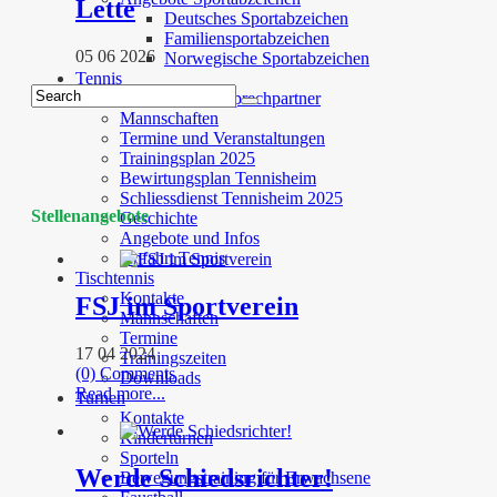
Lette
Deutsches Sportabzeichen
Familiensportabzeichen
05 06 2026
Norwegische Sportabzeichen
Tennis
Trainer und Ansprechpartner
Mannschaften
Termine und Veranstaltungen
Trainingsplan 2025
Bewirtungsplan Tennisheim
Schliessdienst Tennisheim 2025
Stellenangebote
Geschichte
Angebote und Infos
Anfahrt Tennis
Tischtennis
Kontakte
FSJ im Sportverein
Mannschaften
Termine
17 04 2024
Trainingszeiten
(0) Comments
Downloads
Read more...
Turnen
Kontakte
Kinderturnen
Sporteln
Werde Schiedsrichter!
Bewegungstraining für Erwachsene