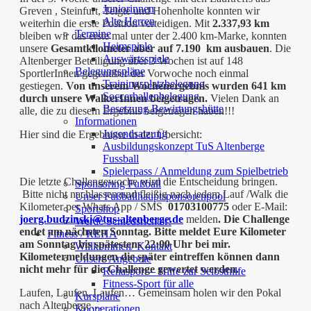
Juniorinnen
Greven , Steinfurt, Telgte und Hohenholte konnten wir
Alte Herren
weiterhin die erste Position verteidigen. Mit
2.337,93 km
Termine
bleiben wir das erste mal unter der 2.400 km-Marke, konnten
Heimspiele
unsere
Gesamtkilometer aber auf 7.190 km ausbauen
. Die
Auswärtsspiele
Altenberger Beteiligung über 3 Wochen ist auf 148
Belegungspläne
SportlerInnen gegenüber der Vorwoche noch einmal
Trainingsplatzbelegung
gestiegen.
Von unserem Wochenergebnis wurden 641 km
Soccerhallenbelegung
durch unsere WalkerInnen beigetragen.
Vielen Dank an
Besetzung Bewirtungshütte
alle, die zu diesem Ergebnis beigetragen haben!!!
Informationen
Jugendsatzung
Hier sind die Ergebnisse in der Übersicht:
Ausbildungskonzept TuS Altenberge
Fussball
Spielerpass / Anmeldung zum Spielbetrieb
Die letzte Challengewoche wird die Entscheidung bringen.
Sponsoring Fußball
Bitte nicht nachlassen und fleißig nach jedem Lauf /Walk die
Unser Fußballhauptsponsorenpool
Kilometer per Whats App / SMS
01703100775
oder E-Mail:
Sportshop
joerg.budzinski@tus-altenberge.de
melden
. Die Challenge
Werde Schiedsrichter!
endet am nächsten Sonntag. Bitte meldet Eure Kilometer
Fitness / REHA
am Sonntag bis spätestens 22:00 Uhr bei mir.
Willkommen/ Kontakt
Kilometermeldungen die später eintreffen können dann
Unsere Angebote
nicht mehr für die Challenge gewertet werden.
Rehasport – Hilfe zur Selbsthilfe
Fitness-Sport für alle
Laufen, Laufen, Laufen… Gemeinsam holen wir den Pokal
Kurspläne
nach Altenberge…
Kooperationen