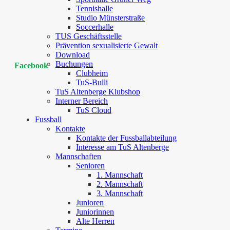
Tennishalle
Studio Münsterstraße
Soccerhalle
TUS Geschäftsstelle
Prävention sexualisierte Gewalt
Download
Buchungen
Facebook
Clubheim
TuS-Bulli
TuS Altenberge Klubshop
Interner Bereich
TuS Cloud
Fussball
Kontakte
Kontakte der Fussballabteilung
Interesse am TuS Altenberge
Mannschaften
Senioren
1. Mannschaft
2. Mannschaft
3. Mannschaft
Junioren
Juniorinnen
Alte Herren