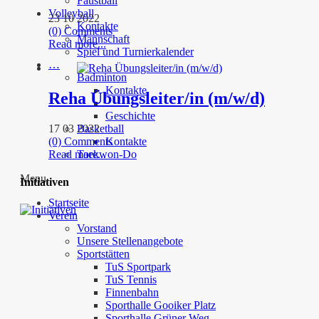
Faustball
Volleyball
23 10 2022
Kontakte
(0) Comments
Mannschaft
Read more...
Spiel und Turnierkalender
…
Badminton
Kontakte
Reha Übungsleiter/in (m/w/d)
Geschichte
17 03 2022
Basketball
(0) Comments
Kontakte
Read more...
Taekwon-Do
Menu
Initiativen
Startseite
Verein
Vorstand
Unsere Stellenangebote
Sportstätten
TuS Sportpark
TuS Tennis
Finnenbahn
Sporthalle Gooiker Platz
Sporthalle Grüner Weg