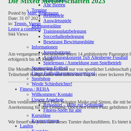
Die Mixed Meisterschaften 2023
Alte Herren
Termine
Posted by
Marc Reiermann
Heimspiele
Date:
31 07 2023
Auswärtsspiele
in:
Tennis
,
Verein
Belegungspläne
Leave a comment
Trainingsplatzbelegung
944 Views
Soccerhallenbelegung
Besetzung Bewirtungshütte
Informationen
Jugendsatzung
Am vergangenen Wochenende traten 14 ambitionierte Paarungen be
Ausbildungskonzept TuS Altenberge Fussball
erfolgreich bis ins Finale.
Spielerpass / Anmeldung zum Spielbetrieb
Sponsoring Fußball
Die Meisterschaften waren nicht nur von sportlicher Leidenschaf
Unser Fußballhauptsponsorenpool
Teilnehmer Kaltgetränke und ließen den Tag bei einer leckeren Pi
Sportshop
Werde Schiedsrichter!
Fitness / REHA
Willkommen/ Kontakt
Unsere Angebote
Den verdienten dritten Platz belegten Maike und Simon, die mit 
Rehasport – Hilfe zur Selbsthilfe
Anerkennung für ihre Leistung. Doch den ersten Platz gebührten J
Fitness-Sport für alle
Kurspläne
Kooperationen
Wir freuen uns jedes Jahr dieses Turnier durchzuführen. Es bie
Laufen