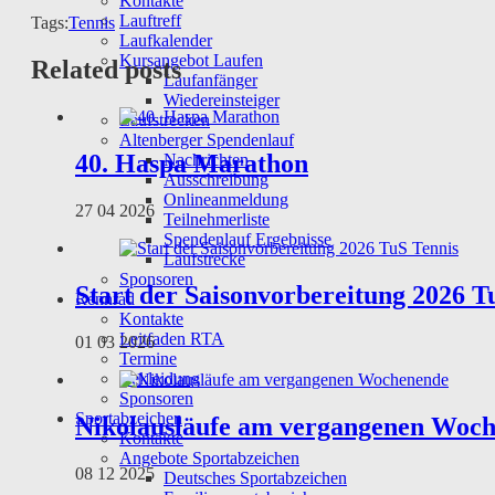
Kontakte
Lauftreff
Tags:
Tennis
Laufkalender
Kursangebot Laufen
Related posts
Laufanfänger
Wiedereinsteiger
Laufstrecken
Altenberger Spendenlauf
40. Haspa Marathon
Nachrichten
Ausschreibung
Onlineanmeldung
27 04 2026
Teilnehmerliste
Spendenlauf Ergebnisse
Laufstrecke
Sponsoren
Start der Saisonvorbereitung 2026 T
Rennrad
Kontakte
Leitfaden RTA
01 03 2026
Termine
Bekleidung
Sponsoren
Sportabzeichen
Nikolausläufe am vergangenen Woc
Kontakte
Angebote Sportabzeichen
08 12 2025
Deutsches Sportabzeichen