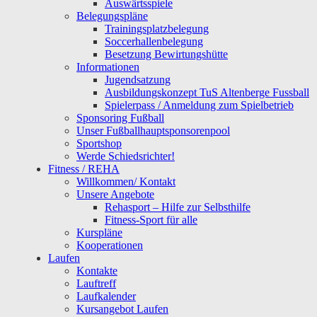
Auswärtsspiele
Belegungspläne
Trainingsplatzbelegung
Soccerhallenbelegung
Besetzung Bewirtungshütte
Informationen
Jugendsatzung
Ausbildungskonzept TuS Altenberge Fussball
Spielerpass / Anmeldung zum Spielbetrieb
Sponsoring Fußball
Unser Fußballhauptsponsorenpool
Sportshop
Werde Schiedsrichter!
Fitness / REHA
Willkommen/ Kontakt
Unsere Angebote
Rehasport – Hilfe zur Selbsthilfe
Fitness-Sport für alle
Kurspläne
Kooperationen
Laufen
Kontakte
Lauftreff
Laufkalender
Kursangebot Laufen