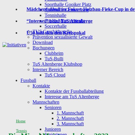
Sporthalle Gooiker Platz
Mädchenfußball im Fokus: Holzbau-Fieke-Cup in der
Sporthalle Grüner Weg
Tennishalle
Studio Münsterstraße
“Internes” beim TuS Altenberge
Soccerhalle
TUS Geschäftsstelle
Ü50 holt sich den Kreispokal
Prävention sexualisierte Gewalt
Download
Buchungen
Clubheim
TuS-Bulli
TuS Altenberge Klubshop
Interner Bereich
TuS Cloud
Fussball
Kontakte
Kontakte der Fussballabteilung
Interesse am TuS Altenberge
Mannschaften
Senioren
1. Mannschaft
2. Mannschaft
Home
3. Mannschaft
Junioren
Tennis
Juniorinnen