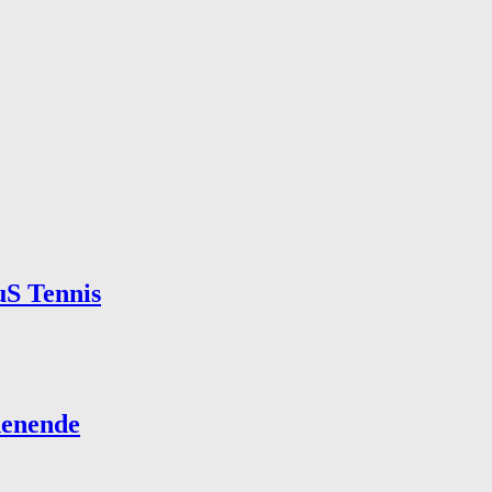
uS Tennis
henende