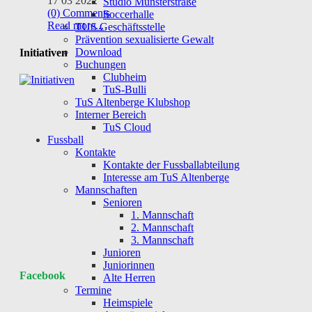
17 03 2022
Studio Münsterstraße
(0) Comments
Soccerhalle
Read more...
TUS Geschäftsstelle
Prävention sexualisierte Gewalt
Download
Initiativen
Buchungen
Clubheim
TuS-Bulli
TuS Altenberge Klubshop
Interner Bereich
TuS Cloud
Fussball
Kontakte
Kontakte der Fussballabteilung
Interesse am TuS Altenberge
Mannschaften
Senioren
1. Mannschaft
2. Mannschaft
3. Mannschaft
Junioren
Juniorinnen
Facebook
Alte Herren
Termine
Heimspiele