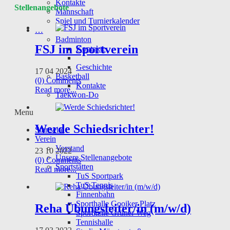
Kontakte
Stellenangebote
Mannschaft
Spiel und Turnierkalender
…
Badminton
FSJ im Sportverein
Kontakte
Geschichte
17 04 2024
Basketball
(0) Comments
Kontakte
Read more...
Taekwon-Do
Menu
Werde Schiedsrichter!
Startseite
Verein
Vorstand
23 10 2022
Unsere Stellenangebote
(0) Comments
Sportstätten
Read more...
TuS Sportpark
TuS Tennis
Finnenbahn
Sporthalle Gooiker Platz
Reha Übungsleiter/in (m/w/d)
Sporthalle Grüner Weg
Tennishalle