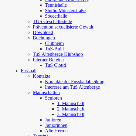
Tennishalle
Studio Münsterstraße
Soccerhalle
TUS Geschäftsstelle
Prävention sexualisierte Gewalt
Download
Buchungen
Clubheim
TuS-Bulli
TuS Altenberge Klubshop
Interner Bereich
TuS Cloud
Fussball
Kontakte
Kontakte der Fussballabteilung
Interesse am TuS Altenberge
Mannschaften
Senioren
1. Mannschaft
2. Mannschaft
3. Mannschaft
Junioren
Juniorinnen
Alte Herren