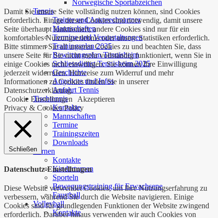
Norwegische Sportabzeichen
Tennis
Damit Sie unsere Seite vollständig nutzen können, sind Cookies
Trainer und Ansprechpartner
erforderlich. Einige dieser Cookies sind notwendig, damit unsere
Mannschaften
Seite überhaupt funktioniert, andere Cookies sind nur für ein
Termine und Veranstaltungen
komfortables Nutzungserlebnis oder unsere Statistiken erforderlich.
Trainingsplan 2025
Bitte stimmen Sie all unseren Cookies zu und beachten Sie, dass
Bewirtungsplan Tennisheim
unsere Seite für Sie nicht mehr vollständig funktioniert, wenn Sie in
Schliessdienst Tennisheim 2025
einige Cookies nicht einwilligen. Sie können Ihre Einwilligung
Geschichte
jederzeit widerrufen. Hinweise zum Widerruf und mehr
Angebote und Infos
Informationen zu Cookies finden Sie in unserer
Anfahrt Tennis
Datenschutzerklärung.
Tischtennis
Cookie Einstellungen
Akzeptieren
Kontakte
Privacy & Cookies Policy
Mannschaften
Termine
Trainingszeiten
Downloads
Schließen
Turnen
Kontakte
Kinderturnen
Datenschutz-Einstellungen
Sporteln
Bewegungstraining für Erwachsene
Diese Website verwendet Cookies, um Ihre Nutzungserfahrung zu
Faustball
verbessern, während Sie durch die Website navigieren. Einige
Volleyball
Cookies sind für grundlegenden Funktionen der Website zwingend
Kontakte
erforderlich. Darüber hinaus verwenden wir auch Cookies von