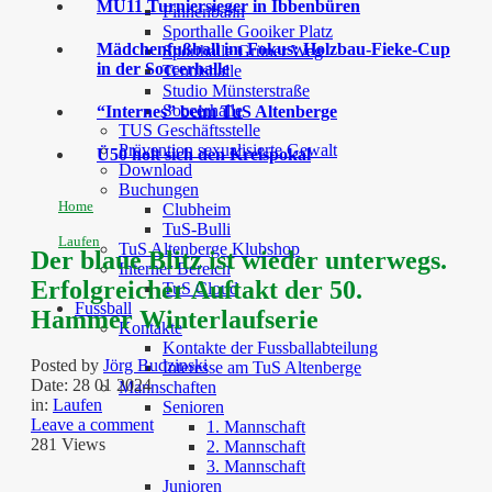
MU11 Turniersieger in Ibbenbüren
Finnenbahn
Sporthalle Gooiker Platz
Mädchenfußball im Fokus: Holzbau-Fieke-Cup
Sporthalle Grüner Weg
in der Soccerhalle
Tennishalle
Studio Münsterstraße
Soccerhalle
“Internes” beim TuS Altenberge
TUS Geschäftsstelle
Prävention sexualisierte Gewalt
Ü50 holt sich den Kreispokal
Download
Buchungen
Home
Clubheim
TuS-Bulli
Laufen
TuS Altenberge Klubshop
Der blaue Blitz ist wieder unterwegs.
Interner Bereich
Erfolgreicher Auftakt der 50.
TuS Cloud
Fussball
Hammer Winterlaufserie
Kontakte
Kontakte der Fussballabteilung
Posted by
Jörg Budzinski
Interesse am TuS Altenberge
Date:
28 01 2024
Mannschaften
in:
Laufen
Senioren
Leave a comment
1. Mannschaft
281 Views
2. Mannschaft
3. Mannschaft
Junioren