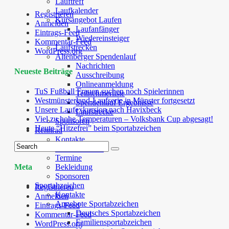
Lauftreff
Laufkalender
Registrieren
Kursangebot Laufen
Anmelden
Laufanfänger
Eintrags-Feed
Wiedereinsteiger
Kommentar-Feed
Laufstrecken
WordPress.org
Altenberger Spendenlauf
Nachrichten
Neueste Beiträge
Ausschreibung
Onlineanmeldung
TuS Fußball Frauen suchen noch Spielerinnen
Teilnehmerliste
Westmünsterland-Laufserie in Münster fortgesetzt
Spendenlauf Ergebnisse
Unsere Laufexkursion nach Havixbeck
Laufstrecke
Viel zu hohe Temperaturen – Volksbank Cup abgesagt!
Sponsoren
Heute “Hitzefrei” beim Sportabzeichen
Rennrad
Kontakte
Leitfaden RTA
Termine
Bekleidung
Meta
Sponsoren
Sportabzeichen
Registrieren
Kontakte
Anmelden
Angebote Sportabzeichen
Eintrags-Feed
Deutsches Sportabzeichen
Kommentar-Feed
Familiensportabzeichen
WordPress.org