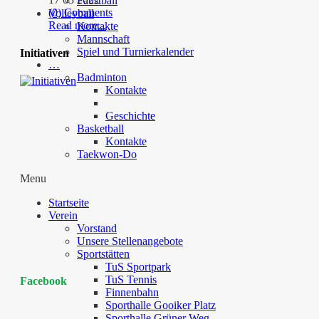
Faustball
(0) Comments
Volleyball
Read more...
Kontakte
Mannschaft
Spiel und Turnierkalender
Initiativen
…
Badminton
Kontakte
Geschichte
Basketball
Kontakte
Taekwon-Do
Menu
Startseite
Verein
Vorstand
Unsere Stellenangebote
Sportstätten
TuS Sportpark
TuS Tennis
Facebook
Finnenbahn
Sporthalle Gooiker Platz
Sporthalle Grüner Weg