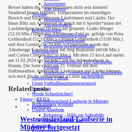
Juniorinnen
Besser hätten die Voraussetzungen nicht sein können!
Alte Herren
Strahlend blauer Himmel, Temperaturen im einstelligen
Termine
Bereich und hochmotivierte Läuferinnen und Läufer. Der
Heimspiele
blaue Blitz aus Altenberge ist gleich mit 6 Sportler*innen der
Auswärtsspiele
Laufabteilung beim 10 km-Lauf gestartet. Guido Werger
Belegungspläne
(52:10 Min.) führte das Altenberger Feld an, gefolgt von Petra
Trainingsplatzbelegung
Gehltomholt (52:33 Min.), Christof Gehltomholt (53:09 Min.)
Soccerhallenbelegung
und Jens Geuker (55:19 Min.). Abgerundet wurde das
Besetzung Bewirtungshütte
Altenberger Ergebnis dann mit Jörg Budzinski (60:08 Min.)
Informationen
und Carina Conrads (62:55 Min.). Mit dem 15 km-Lauf startet
Jugendsatzung
am 11.02.2024 der nächste Lauf der Winterlaufserie in
Ausbildungskonzept TuS Altenberge
Hamm. Die Serie endet am 25. Februar mit dem
Fussball
Halbmarathon. Interessierte Läuferinnen und Läufer können
Spielerpass / Anmeldung zum Spielbetrieb
sich noch für die verbliebenen 2 Läufe
nachmelden
.
Sponsoring Fußball
Unser Fußballhauptsponsorenpool
Related posts
Sportshop
Werde Schiedsrichter!
Fitness / REHA
Willkommen/ Kontakt
Unsere Angebote
Rehasport – Hilfe zur Selbsthilfe
Westmünsterland-Laufserie in
Fitness-Sport für alle
Kurspläne
Münster fortgesetzt
Kooperationen