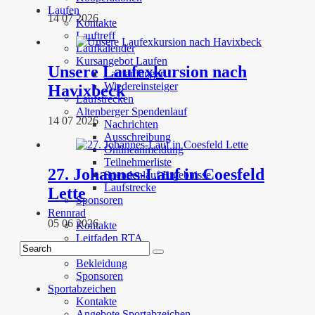
Laufen
14 07 2026
Kontakte
Lauftreff
Laufkalender
Kursangebot Laufen
Unsere Laufexkursion nach
Laufanfänger
Wiedereinsteiger
Havixbeck
Laufstrecken
Altenberger Spendenlauf
14 07 2026
Nachrichten
Ausschreibung
Onlineanmeldung
Teilnehmerliste
27. Johannes-Lauf in Coesfeld
Spendenlauf Ergebnisse
Laufstrecke
Lette
Sponsoren
Rennrad
05 06 2026
Kontakte
Leitfaden RTA
Termine
Bekleidung
Sponsoren
Sportabzeichen
Kontakte
Angebote Sportabzeichen