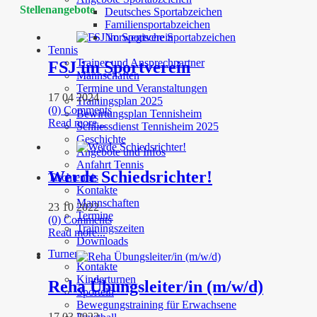
Stellenangebote
Deutsches Sportabzeichen
Familiensportabzeichen
Norwegische Sportabzeichen
Tennis
Trainer und Ansprechpartner
FSJ im Sportverein
Mannschaften
Termine und Veranstaltungen
17 04 2024
Trainingsplan 2025
(0) Comments
Bewirtungsplan Tennisheim
Read more...
Schliessdienst Tennisheim 2025
Geschichte
Angebote und Infos
Anfahrt Tennis
Werde Schiedsrichter!
Tischtennis
Kontakte
Mannschaften
23 10 2022
Termine
(0) Comments
Trainingszeiten
Read more...
Downloads
Turnen
Kontakte
Kinderturnen
Reha Übungsleiter/in (m/w/d)
Sporteln
Bewegungstraining für Erwachsene
17 03 2022