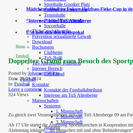
Sporthalle Gooiker Platz
Mädchenfußball im Fokus: Holzbau-Fieke-Cup in der
Sporthalle Grüner Weg
Tennishalle
Studio Münsterstraße
“Internes” beim TuS Altenberge
Soccerhalle
TUS Geschäftsstelle
Ü50 holt sich den Kreispokal
Prävention sexualisierte Gewalt
Download
Home
Buchungen
Clubheim
Fussball
TuS-Bulli
Doppelter Grund zum Besuch des Sport
TuS Altenberge Klubshop
Interner Bereich
Posted by
Johannes Hölker
TuS Cloud
Date:
28 05 2024
Fussball
in:
Fussball
Kontakte
Leave a comment
Kontakte der Fussballabteilung
324 Views
Interesse am TuS Altenberge
Mannschaften
Senioren
1. Mannschaft
Zu gleich zwei Veranstaltungen lädt der TuS Altenberge 09 am Frei
2. Mannschaft
3. Mannschaft
Ab 17 Uhr startet die Abteilung Sportabzeichen in Kooperation 
Junioren
Aktionstag inklusiv – für Menschen mit und ohne Behinderungen“
Juniorinnen