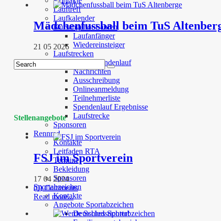
Kontakte
Lauftreff
Laufkalender
Mädchenfussball beim TuS Altenber
Kursangebot Laufen
Laufanfänger
Wiedereinsteiger
21 05 2026
Laufstrecken
Altenberger Spendenlauf
Nachrichten
Ausschreibung
Onlineanmeldung
Teilnehmerliste
Spendenlauf Ergebnisse
Laufstrecke
Stellenangebote
Sponsoren
Rennrad
Kontakte
Leitfaden RTA
FSJ im Sportverein
Termine
Bekleidung
Sponsoren
17 04 2024
Sportabzeichen
(0) Comments
Kontakte
Read more...
Angebote Sportabzeichen
Deutsches Sportabzeichen