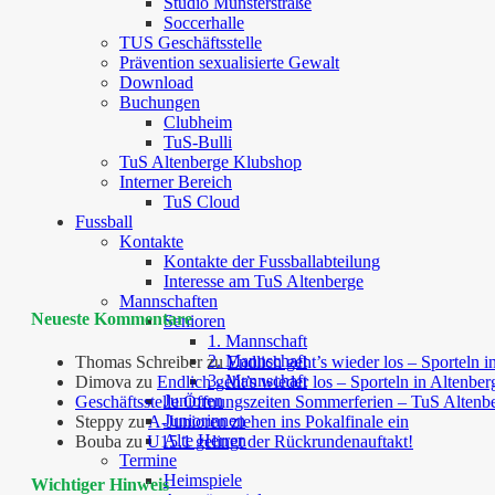
Studio Münsterstraße
Soccerhalle
TUS Geschäftsstelle
Prävention sexualisierte Gewalt
Download
Buchungen
Clubheim
TuS-Bulli
TuS Altenberge Klubshop
Interner Bereich
TuS Cloud
Fussball
Kontakte
Kontakte der Fussballabteilung
Interesse am TuS Altenberge
Mannschaften
Neueste Kommentare
Senioren
1. Mannschaft
2. Mannschaft
Thomas Schreiber
zu
Endlich geht’s wieder los – Sporteln i
3. Mannschaft
Dimova
zu
Endlich geht’s wieder los – Sporteln in Altenber
Junioren
Geschäftsstelle Öffnungszeiten Sommerferien – TuS Altenb
Juniorinnen
Steppy
zu
A-Junioren ziehen ins Pokalfinale ein
Alte Herren
Bouba
zu
U15.1 gelingt der Rückrundenauftakt!
Termine
Heimspiele
Wichtiger Hinweis