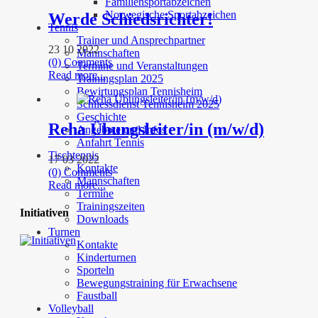
Familiensportabzeichen
Norwegische Sportabzeichen
Werde Schiedsrichter!
Tennis
Trainer und Ansprechpartner
23 10 2022
Mannschaften
(0) Comments
Termine und Veranstaltungen
Read more...
Trainingsplan 2025
Bewirtungsplan Tennisheim
Schliessdienst Tennisheim 2025
Geschichte
Reha Übungsleiter/in (m/w/d)
Angebote und Infos
Anfahrt Tennis
Tischtennis
17 03 2022
Kontakte
(0) Comments
Mannschaften
Read more...
Termine
Trainingszeiten
Initiativen
Downloads
Turnen
Kontakte
Kinderturnen
Sporteln
Bewegungstraining für Erwachsene
Faustball
Volleyball