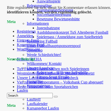
Auswärtsspiele
Belegungspläne
Bitte registrieren Sie sich, damit Sie Kommentare erfassen kön
Trainingsplatzbelegung
identifizieren können, werden regelmäßig gelöscht.
Soccerhallenbelegung
Besetzung Bewirtungshütte
Meta
Informationen
Jugendsatzung
Registrieren
Ausbildungskonzept TuS Altenberge Fussball
Anmelden
Spielerpass / Anmeldung zum Spielbetrieb
Eintrags-Feed
Sponsoring Fußball
Kommentar-Feed
Unser Fußballhauptsponsorenpool
WordPress.org
Sportshop
Werde Schiedsrichter!
Neueste Beiträge
Fitness / REHA
Willkommen/ Kontakt
Unsere Angebote
TuS Fußball Frauen suchen noch Spielerinnen
Rehasport – Hilfe zur Selbsthilfe
Westmünsterland-Laufserie in Münster fortgesetzt
Fitness-Sport für alle
Unsere Laufexkursion nach Havixbeck
Kurspläne
Viel zu hohe Temperaturen – Volksbank Cup abgesagt!
Kooperationen
Heute “Hitzefrei” beim Sportabzeichen
Laufen
Kontakte
Lauftreff
Laufkalender
Meta
Kursangebot Laufen