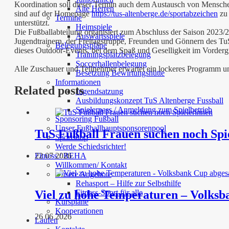
Koordination soll dieser Termin auch dem Austausch von Mensche
Alte Herren
sind auf der Homepage
https://tus-altenberge.de/sportabzeichen
zu 
Termine
unterstützt.
Heimspiele
Die Fußballabteilung organisiert zum Abschluss der Saison 2023/
Auswärtsspiele
Jugendtrainern, der Freitagstruppe, Freunden und Gönnern des TuS-
Belegungspläne
dieses Outdoor-Events, bei dem Spaß und Geselligkeit im Vorderg
Trainingsplatzbelegung
Soccerhallenbelegung
Alle Zuschauer und Teilnehmer erwartet ein lockeres Programm u
Besetzung Bewirtungshütte
Informationen
Related posts
Jugendsatzung
Ausbildungskonzept TuS Altenberge Fussball
Spielerpass / Anmeldung zum Spielbetrieb
Sponsoring Fußball
Unser Fußballhauptsponsorenpool
TuS Fußball Frauen suchen noch Spi
Sportshop
Werde Schiedsrichter!
Fitness / REHA
22 07 2026
Willkommen/ Kontakt
Unsere Angebote
Rehasport – Hilfe zur Selbsthilfe
Viel zu hohe Temperaturen – Volksb
Fitness-Sport für alle
Kurspläne
Kooperationen
26 06 2026
Laufen