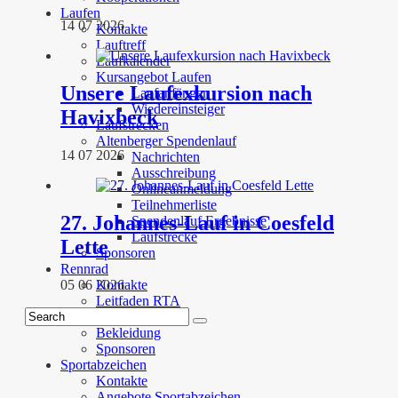
Laufen
14 07 2026
Kontakte
Lauftreff
Laufkalender
Kursangebot Laufen
Unsere Laufexkursion nach
Laufanfänger
Wiedereinsteiger
Havixbeck
Laufstrecken
Altenberger Spendenlauf
14 07 2026
Nachrichten
Ausschreibung
Onlineanmeldung
Teilnehmerliste
27. Johannes-Lauf in Coesfeld
Spendenlauf Ergebnisse
Laufstrecke
Lette
Sponsoren
Rennrad
05 06 2026
Kontakte
Leitfaden RTA
Termine
Bekleidung
Sponsoren
Sportabzeichen
Kontakte
Angebote Sportabzeichen