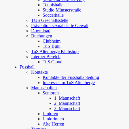
Tennishalle
Studio Münsterstraße
Soccerhalle
TUS Geschäftsstelle
Prävention sexualisierte Gewalt
Download
Buchungen
Clubheim
TuS-Bulli
TuS Altenberge Klubshop
Interner Bereich
TuS Cloud
Fussball
Kontakte
Kontakte der Fussballabteilung
Interesse am TuS Altenberge
Mannschaften
Senioren
1. Mannschaft
2. Mannschaft
3. Mannschaft
Junioren
Juniorinnen
Alte Herren