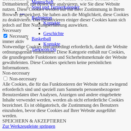
Mannschaft
Drittanbietern, mit denen wir analysieren, wie Sie diese Website
Spiel und Turnierkalender
nutzen. Diese Cookies werden nur mit Ihrer Zustimmung in Ihrem
…
Browser gespeichert. Sie haben auch die Möglichkeit, diese Cookies
Badminton
zu deaktivieren. Das Deaktivieren einiger dieser Cookies kann sich
Kontakte
jedoch auf Ihre Nutzungserfahrung auswirken.
Necessary
Geschichte
Necessary
Basketball
immer aktiv
Kontakte
Notwendige Cookies sind unbedingt erforderlich, damit die Website
Taekwon-Do
ordnungsgemäß funktioniert. Diese Kategorie enthält nur Cookies,
die grundlegende Funktionen und Sicherheitsmerkmale der Website
gewährleisten. Diese Cookies speichern keine persönlichen
Informationen.
Non-necessary
Non-necessary
Alle Cookies, die für das Funktionieren der Website nicht zwingend
erforderlich sind und speziell zum Sammeln personenbezogener
Benutzerdaten über Analysen, Anzeigen und andere eingebettete
Inhalte verwendet werden, werden als nicht erforderliche Cookies
bezeichnet. Es ist obligatorisch, die Zustimmung des Benutzers
einzuholen, bevor diese Cookies auf Ihrer Website ausgeführt
werden.
SPEICHERN & AKZEPTIEREN
Zur Werkzeugleiste springen