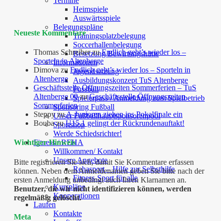
Termine
Heimspiele
Auswärtsspiele
Belegungspläne
Neueste Kommentare
Trainingsplatzbelegung
Soccerhallenbelegung
Thomas Schreiber
zu
Endlich geht’s wieder los –
Besetzung Bewirtungshütte
Sporteln in Altenberge
Informationen
Dimova
zu
Endlich geht’s wieder los – Sporteln in
Jugendsatzung
Altenberge
Ausbildungskonzept TuS Altenberge
Geschäftsstelle Öffnungszeiten Sommerferien – TuS
Fussball
Altenberge 09
zu
Geschäftsstelle Öffnungszeiten
Spielerpass / Anmeldung zum Spielbetrieb
Sommerferien
Sponsoring Fußball
Steppy
zu
A-Junioren ziehen ins Pokalfinale ein
Unser Fußballhauptsponsorenpool
Bouba
zu
U15.1 gelingt der Rückrundenauftakt!
Sportshop
Werde Schiedsrichter!
Fitness / REHA
Wichtiger Hinweis
Willkommen/ Kontakt
Unsere Angebote
Bitte registrieren Sie sich, damit Sie Kommentare erfassen
Rehasport – Hilfe zur Selbsthilfe
können. Neben dem Anmeldenamen geben Sie bitte nach der
Fitness-Sport für alle
ersten Anmeldung unbedingt auch Ihren Klarnamen an.
Kurspläne
Benutzer, die wir nicht identifizieren können, werden
Kooperationen
regelmäßig gelöscht.
Laufen
Kontakte
Meta