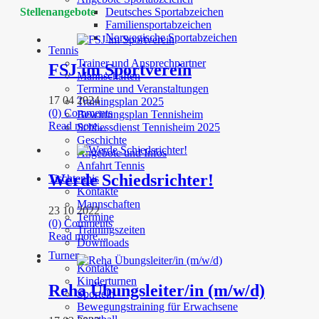
Stellenangebote
Deutsches Sportabzeichen
Familiensportabzeichen
Norwegische Sportabzeichen
Tennis
Trainer und Ansprechpartner
FSJ im Sportverein
Mannschaften
Termine und Veranstaltungen
17 04 2024
Trainingsplan 2025
(0) Comments
Bewirtungsplan Tennisheim
Read more...
Schliessdienst Tennisheim 2025
Geschichte
Angebote und Infos
Anfahrt Tennis
Werde Schiedsrichter!
Tischtennis
Kontakte
Mannschaften
23 10 2022
Termine
(0) Comments
Trainingszeiten
Read more...
Downloads
Turnen
Kontakte
Kinderturnen
Reha Übungsleiter/in (m/w/d)
Sporteln
Bewegungstraining für Erwachsene