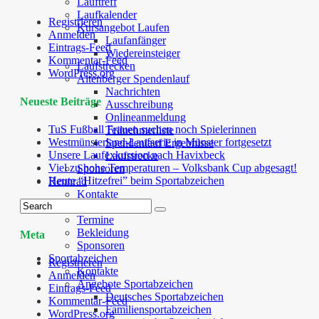
Lauftreff
Laufkalender
Registrieren
Kursangebot Laufen
Anmelden
Laufanfänger
Eintrags-Feed
Wiedereinsteiger
Kommentar-Feed
Laufstrecken
WordPress.org
Altenberger Spendenlauf
Nachrichten
Neueste Beiträge
Ausschreibung
Onlineanmeldung
TuS Fußball Frauen suchen noch Spielerinnen
Teilnehmerliste
Westmünsterland-Laufserie in Münster fortgesetzt
Spendenlauf Ergebnisse
Unsere Laufexkursion nach Havixbeck
Laufstrecke
Viel zu hohe Temperaturen – Volksbank Cup abgesagt!
Sponsoren
Heute “Hitzefrei” beim Sportabzeichen
Rennrad
Kontakte
Leitfaden RTA
Termine
Bekleidung
Meta
Sponsoren
Sportabzeichen
Registrieren
Kontakte
Anmelden
Angebote Sportabzeichen
Eintrags-Feed
Deutsches Sportabzeichen
Kommentar-Feed
Familiensportabzeichen
WordPress.org