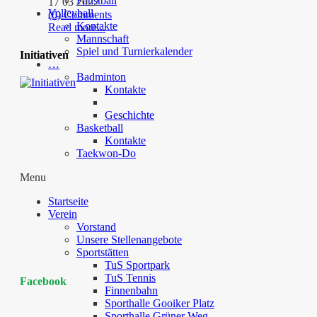
Faustball
17 03 2022
Volleyball
(0) Comments
Kontakte
Read more...
Mannschaft
Spiel und Turnierkalender
Initiativen
…
Badminton
Kontakte
Geschichte
Basketball
Kontakte
Taekwon-Do
Menu
Startseite
Verein
Vorstand
Unsere Stellenangebote
Sportstätten
TuS Sportpark
TuS Tennis
Facebook
Finnenbahn
Sporthalle Gooiker Platz
Sporthalle Grüner Weg