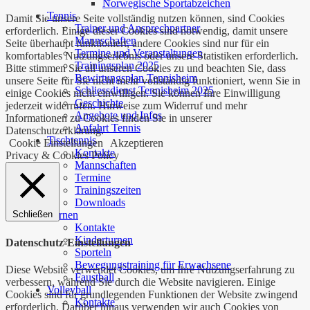
Norwegische Sportabzeichen
Tennis
Damit Sie unsere Seite vollständig nutzen können, sind Cookies
Trainer und Ansprechpartner
erforderlich. Einige dieser Cookies sind notwendig, damit unsere
Mannschaften
Seite überhaupt funktioniert, andere Cookies sind nur für ein
Termine und Veranstaltungen
komfortables Nutzungserlebnis oder unsere Statistiken erforderlich.
Trainingsplan 2025
Bitte stimmen Sie all unseren Cookies zu und beachten Sie, dass
Bewirtungsplan Tennisheim
unsere Seite für Sie nicht mehr vollständig funktioniert, wenn Sie in
Schliessdienst Tennisheim 2025
einige Cookies nicht einwilligen. Sie können Ihre Einwilligung
Geschichte
jederzeit widerrufen. Hinweise zum Widerruf und mehr
Angebote und Infos
Informationen zu Cookies finden Sie in unserer
Anfahrt Tennis
Datenschutzerklärung.
Tischtennis
Cookie Einstellungen
Akzeptieren
Kontakte
Privacy & Cookies Policy
Mannschaften
Termine
Trainingszeiten
Downloads
Turnen
Schließen
Kontakte
Kinderturnen
Datenschutz-Einstellungen
Sporteln
Bewegungstraining für Erwachsene
Diese Website verwendet Cookies, um Ihre Nutzungserfahrung zu
Faustball
verbessern, während Sie durch die Website navigieren. Einige
Volleyball
Cookies sind für grundlegenden Funktionen der Website zwingend
Kontakte
erforderlich. Darüber hinaus verwenden wir auch Cookies von