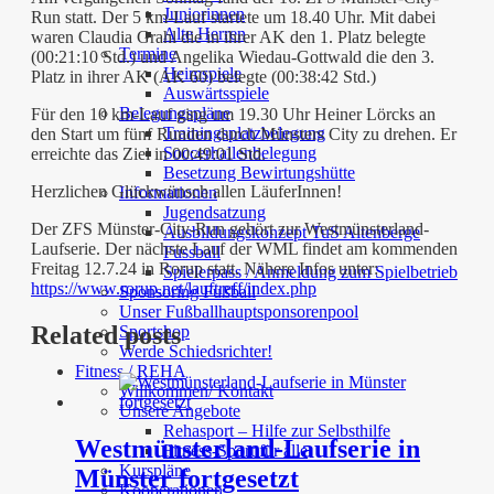
Juniorinnen
Run statt. Der 5 km-Lauf startete um 18.40 Uhr. Mit dabei
Alte Herren
waren Claudia Grahl die in ihrer AK den 1. Platz belegte
Termine
(00:21:10 Std.) und Angelika Wiedau-Gottwald die den 3.
Heimspiele
Platz in ihrer AK (AK 60) belegte (00:38:42 Std.)
Auswärtsspiele
Belegungspläne
Für den 10 km-Lauf ging um 19.30 Uhr Heiner Lörcks an
Trainingsplatzbelegung
den Start um fünf Runden durch Münsters City zu drehen. Er
Soccerhallenbelegung
erreichte das Ziel in 00:49:01 Std.
Besetzung Bewirtungshütte
Herzlichen Glückwünsch allen LäuferInnen!
Informationen
Jugendsatzung
Der ZFS Münster-City-Run gehört zur Westmünsterland-
Ausbildungskonzept TuS Altenberge
Laufserie. Der nächste Lauf der WML findet am kommenden
Fussball
Freitag 12.7.24 in Rorup statt. Nähere Infos unter:
Spielerpass / Anmeldung zum Spielbetrieb
https://www.rorup.net/lauftreff/index.php
Sponsoring Fußball
Unser Fußballhauptsponsorenpool
Related posts
Sportshop
Werde Schiedsrichter!
Fitness / REHA
Willkommen/ Kontakt
Unsere Angebote
Rehasport – Hilfe zur Selbsthilfe
Westmünsterland-Laufserie in
Fitness-Sport für alle
Kurspläne
Münster fortgesetzt
Kooperationen