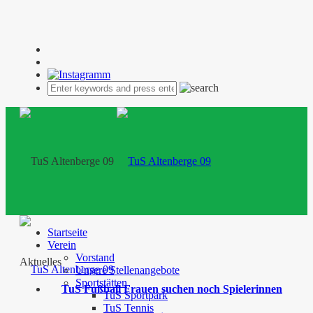
Startseite
Verein
Vorstand
Aktuelles
Unsere Stellenangebote
Sportstätten
TuS Fußball Frauen suchen noch Spielerinnen
TuS Sportpark
TuS Tennis