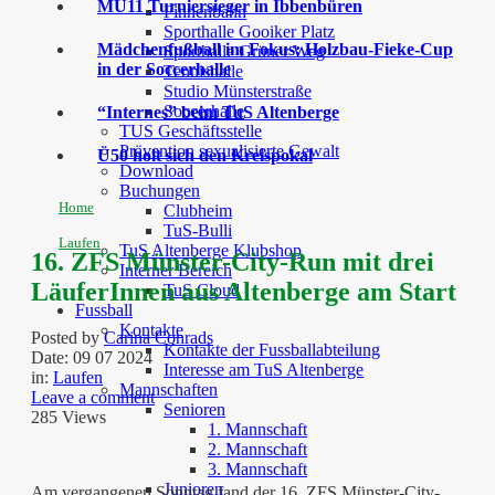
MU11 Turniersieger in Ibbenbüren
Finnenbahn
Sporthalle Gooiker Platz
Mädchenfußball im Fokus: Holzbau-Fieke-Cup
Sporthalle Grüner Weg
in der Soccerhalle
Tennishalle
Studio Münsterstraße
Soccerhalle
“Internes” beim TuS Altenberge
TUS Geschäftsstelle
Prävention sexualisierte Gewalt
Ü50 holt sich den Kreispokal
Download
Buchungen
Home
Clubheim
TuS-Bulli
Laufen
TuS Altenberge Klubshop
16. ZFS Münster-City-Run mit drei
Interner Bereich
LäuferInnen aus Altenberge am Start
TuS Cloud
Fussball
Kontakte
Posted by
Carina Conrads
Kontakte der Fussballabteilung
Date:
09 07 2024
Interesse am TuS Altenberge
in:
Laufen
Mannschaften
Leave a comment
Senioren
285 Views
1. Mannschaft
2. Mannschaft
3. Mannschaft
Junioren
Am vergangenen Sonntag fand der 16. ZFS Münster-City-