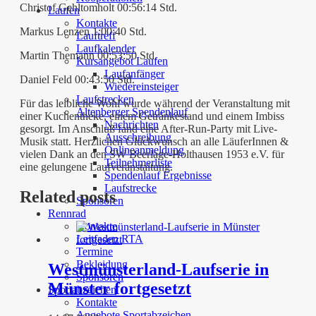
Christof Gehltomholt 00:56:14 Std.
Laufen
Kontakte
Markus Lenzen 1:00:40 Std.
Lauftreff
Laufkalender
Martin Themann 00:53:50 Std.
Kursangebot Laufen
Laufanfänger
Daniel Feld 00:43:50 Std.
Wiedereinsteiger
Laufstrecken
Für das leibliche Wohl wurde während der Veranstaltung mit
Altenberger Spendenlauf
einer Kuchentheke, einem Getränkestand und einem Imbiss
Nachrichten
gesorgt. Im Anschluß fand eine After-Run-Party mit Live-
Ausschreibung
Musik statt. Herzlichen Glückwunsch an alle LäuferInnen &
Onlineanmeldung
vielen Dank an den SW Beerlage-Holthausen 1953 e.V. für
Teilnehmerliste
eine gelungene Laufveranstaltung.
Spendenlauf Ergebnisse
Laufstrecke
Related posts
Sponsoren
Rennrad
Kontakte
Leitfaden RTA
Termine
Bekleidung
Westmünsterland-Laufserie in
Sponsoren
Münster fortgesetzt
Sportabzeichen
Kontakte
Angebote Sportabzeichen