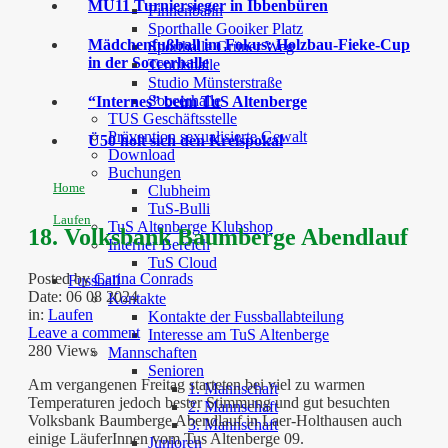
MU11 Turniersieger in Ibbenbüren
Finnenbahn
Sporthalle Gooiker Platz
Mädchenfußball im Fokus: Holzbau-Fieke-Cup
Sporthalle Grüner Weg
in der Soccerhalle
Tennishalle
Studio Münsterstraße
Soccerhalle
“Internes” beim TuS Altenberge
TUS Geschäftsstelle
Prävention sexualisierte Gewalt
Ü50 holt sich den Kreispokal
Download
Buchungen
Home
Clubheim
TuS-Bulli
Laufen
TuS Altenberge Klubshop
18. Volksbank Baumberge Abendlauf
Interner Bereich
TuS Cloud
Posted by
Carina Conrads
Fussball
Date:
06 08 2024
Kontakte
in:
Laufen
Kontakte der Fussballabteilung
Leave a comment
Interesse am TuS Altenberge
280 Views
Mannschaften
Senioren
Am vergangenen Freitag starteten bei viel zu warmen
1. Mannschaft
Temperaturen jedoch bester Stimmung und gut besuchten
2. Mannschaft
Volksbank Baumberge Abendlauf in Laer-Holthausen auch
3. Mannschaft
einige LäuferInnen vom Tus Altenberge 09.
Junioren