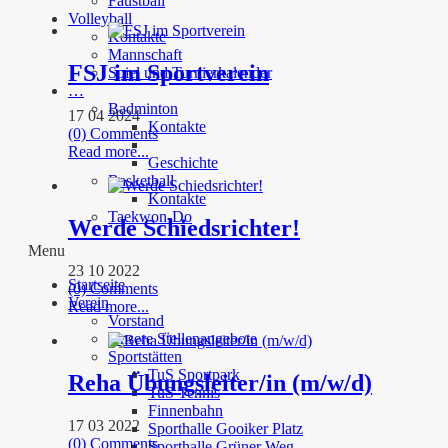
Faustball
Volleyball
Kontakte
Mannschaft
FSJ im Sportverein
Spiel und Turnierkalender
…
Badminton
17 04 2024
Kontakte
(0) Comments
Read more...
Geschichte
Basketball
Kontakte
Taekwon-Do
Werde Schiedsrichter!
Menu
23 10 2022
Startseite
(0) Comments
Verein
Read more...
Vorstand
Unsere Stellenangebote
Sportstätten
TuS Sportpark
Reha Übungsleiter/in (m/w/d)
TuS Tennis
Finnenbahn
17 03 2022
Sporthalle Gooiker Platz
(0) Comments
Sporthalle Grüner Weg