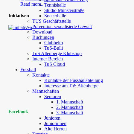
Read more...
Tennishalle
Studio Münsterstraße
Initiativen
Soccerhalle
TUS Geschäftsstelle
Prävention sexualisierte Gewalt
Download
Buchungen
Clubheim
TuS-Bulli
TuS Altenberge Klubshop
Interner Bereich
TuS Cloud
Fussball
Kontakte
Kontakte der Fussballabteilung
Interesse am TuS Altenberge
Mannschaften
Senioren
1. Mannschaft
2. Mannschaft
Facebook
3. Mannschaft
Junioren
Juniorinnen
Alte Herren