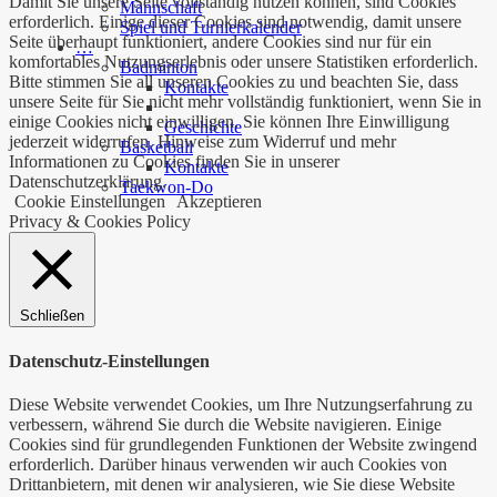
Damit Sie unsere Seite vollständig nutzen können, sind Cookies
Mannschaft
erforderlich. Einige dieser Cookies sind notwendig, damit unsere
Spiel und Turnierkalender
Seite überhaupt funktioniert, andere Cookies sind nur für ein
…
komfortables Nutzungserlebnis oder unsere Statistiken erforderlich.
Badminton
Bitte stimmen Sie all unseren Cookies zu und beachten Sie, dass
Kontakte
unsere Seite für Sie nicht mehr vollständig funktioniert, wenn Sie in
einige Cookies nicht einwilligen. Sie können Ihre Einwilligung
Geschichte
jederzeit widerrufen. Hinweise zum Widerruf und mehr
Basketball
Informationen zu Cookies finden Sie in unserer
Kontakte
Datenschutzerklärung.
Taekwon-Do
Cookie Einstellungen
Akzeptieren
Privacy & Cookies Policy
Schließen
Datenschutz-Einstellungen
Diese Website verwendet Cookies, um Ihre Nutzungserfahrung zu
verbessern, während Sie durch die Website navigieren. Einige
Cookies sind für grundlegenden Funktionen der Website zwingend
erforderlich. Darüber hinaus verwenden wir auch Cookies von
Drittanbietern, mit denen wir analysieren, wie Sie diese Website