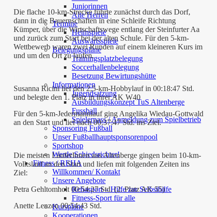
Juniorinnen
Die flache 10-km-Strecke führte zunächst durch das Dorf,
Alte Herren
dann in die Bauernschaften in eine Schleife Richtung
Termine
Kümper, über die Wirtschaftswege entlang der Steinfurter Aa
Heimspiele
und zurück zum Start bei der alten Schule. Für den 5-km-
Auswärtsspiele
Wettbewerb waren zwei Runden auf einem kleineren Kurs im
Belegungspläne
und um den Ort zu laufen.
Trainingsplatzbelegung
Soccerhallenbelegung
Besetzung Bewirtungshütte
Informationen
Susanna Ricini lief den 2,5-km-Hobbylauf in 00:18:47 Std.
Jugendsatzung
und belegte den 1. Platz in ihrer AK W40
Ausbildungskonzept TuS Altenberge
Fussball
Für den 5-km-Jedermannlauf ging Angelika Wiedau-Gottwald
Spielerpass / Anmeldung zum Spielbetrieb
an den Start und lief nach 00:37:47 Std. ins Ziel.
Sponsoring Fußball
Unser Fußballhauptsponsorenpool
Sportshop
Werde Schiedsrichter!
Die meisten LäuferInnen aus Altenberge gingen beim 10-km-
Fitness / REHA
Volkslauf an den Start und liefen mit folgenden Zeiten ins
Willkommen/ Kontakt
Ziel:
Unsere Angebote
Rehasport – Hilfe zur Selbsthilfe
Petra Gehltomholt 00:54:27 Std. (2. Platz AK 55)
Fitness-Sport für alle
Anette Lenzen 00:54:43 Std.
Kurspläne
Kooperationen