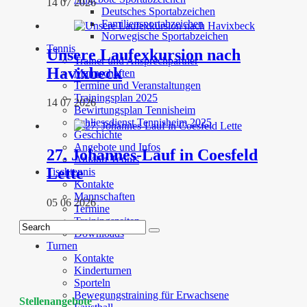
14 07 2026
Deutsches Sportabzeichen
Familiensportabzeichen
Norwegische Sportabzeichen
Tennis
Unsere Laufexkursion nach
Trainer und Ansprechpartner
Havixbeck
Mannschaften
Termine und Veranstaltungen
Trainingsplan 2025
14 07 2026
Bewirtungsplan Tennisheim
Schliessdienst Tennisheim 2025
Geschichte
Angebote und Infos
27. Johannes-Lauf in Coesfeld
Anfahrt Tennis
Lette
Tischtennis
Kontakte
Mannschaften
05 06 2026
Termine
Trainingszeiten
Downloads
Turnen
Kontakte
Kinderturnen
Sporteln
Bewegungstraining für Erwachsene
Stellenangebote