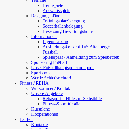
Termine
Heimspiele
Auswärtsspiele
Belegungspläne
Trainingsplatzbelegung
Soccerhallenbelegung
Besetzung Bewirtungshütte
Informationen
Jugendsatzung
Ausbildungskonzept TuS Altenberge
Fussball
Spielerpass / Anmeldung zum Spielbetrieb
Sponsoring Fußball
Unser Fußballhauptsponsorenpool
Sportshop
Werde Schiedsrichter!
Fitness / REHA
Willkommen/ Kontakt
Unsere Angebote
Rehasport – Hilfe zur Selbsthilfe
Fitness-Sport für alle
Kurspläne
Kooperationen
Laufen
Kontakte