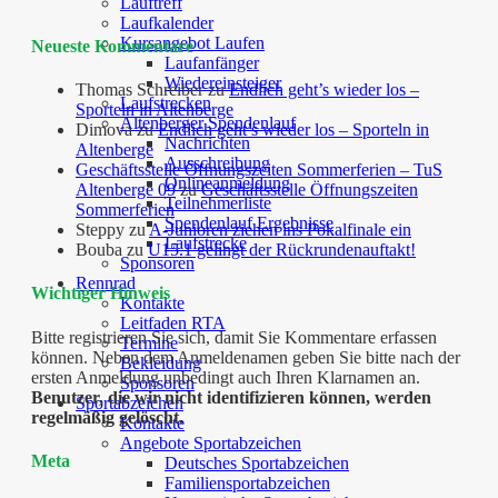
Lauftreff
Laufkalender
Kursangebot Laufen
Neueste Kommentare
Laufanfänger
Wiedereinsteiger
Thomas Schreiber
zu
Endlich geht’s wieder los –
Laufstrecken
Sporteln in Altenberge
Altenberger Spendenlauf
Dimova
zu
Endlich geht’s wieder los – Sporteln in
Nachrichten
Altenberge
Ausschreibung
Geschäftsstelle Öffnungszeiten Sommerferien – TuS
Onlineanmeldung
Altenberge 09
zu
Geschäftsstelle Öffnungszeiten
Teilnehmerliste
Sommerferien
Spendenlauf Ergebnisse
Steppy
zu
A-Junioren ziehen ins Pokalfinale ein
Laufstrecke
Bouba
zu
U15.1 gelingt der Rückrundenauftakt!
Sponsoren
Rennrad
Wichtiger Hinweis
Kontakte
Leitfaden RTA
Bitte registrieren Sie sich, damit Sie Kommentare erfassen
Termine
können. Neben dem Anmeldenamen geben Sie bitte nach der
Bekleidung
ersten Anmeldung unbedingt auch Ihren Klarnamen an.
Sponsoren
Benutzer, die wir nicht identifizieren können, werden
Sportabzeichen
regelmäßig gelöscht.
Kontakte
Angebote Sportabzeichen
Meta
Deutsches Sportabzeichen
Familiensportabzeichen