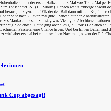
 Hohenholte kam in der ersten Halbzeit nur 3 Mal vors Tor. 2 Mal per E
h im Tor landetet. 2-1 (15. Minute). Danach war Altenberge absolut d
auf heraus punktgenau auf Eli, der den Ball dann mit dem Kopf ins rec
 Hohenholte nach 2 Ecken mal gute Chancen auf den Anschlusstreffer, 
n großes Manko an diesem Samstag war. Viele gute Abschlusssituatione
richtig blöd enden. Heute ging aber alles gut. Großes Lob auch an unse
t schnellen Passspiel eine Chance haben. Und bei langen Bällen sind d
etzt wird aber erstmal bei einem schönen Nachmittagsevent der Fifa Cha
elerinnen
ank Cup abgesagt!