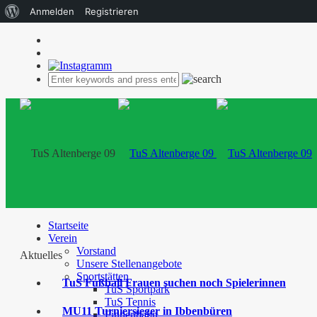
Über
Anmelden
Registrieren
WordPress
Startseite
Verein
Vorstand
Aktuelles
Unsere Stellenangebote
Sportstätten
TuS Fußball Frauen suchen noch Spielerinnen
TuS Sportpark
TuS Tennis
MU11 Turniersieger in Ibbenbüren
Finnenbahn