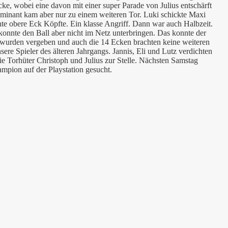
cke, wobei eine davon mit einer super Parade von Julius entschärft
ominant kam aber nur zu einem weiteren Tor. Luki schickte Maxi
hte obere Eck Köpfte. Ein klasse Angriff. Dann war auch Halbzeit.
konnte den Ball aber nicht im Netz unterbringen. Das konnte der
n wurden vergeben und auch die 14 Ecken brachten keine weiteren
re Spieler des älteren Jahrgangs. Jannis, Eli und Lutz verdichten
ie Torhüter Christoph und Julius zur Stelle. Nächsten Samstag
mpion auf der Playstation gesucht.