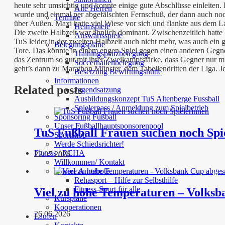
heute sehr umsichtig und konnte einige gute Abschlüsse einleiten.
Alte Herren
wurde und einmal per abgefälschten Fernschuß, der dann auch noc
Termine
über Außen. Maxi hatte viel Wiese vor sich und flankte aus dem L
Heimspiele
Die zweite Halbzeit war ähnlich dominant. Zwischenzeitlich hatte
Auswärtsspiele
TuS leider in der zweiten Halbzeit auch nicht mehr, was auch ei
Belegungspläne
Tore. Das könnte in einem engen Spiel gegen einen anderen Gegner 
Trainingsplatzbelegung
das Zentrum so gut mit ihrer Zweikampfstärke, dass Gegner nur mi
Soccerhallenbelegung
geht’s dann zu Marathon Münster, dem Tabellendritten der Liga. J
Besetzung Bewirtungshütte
Informationen
Related posts
Jugendsatzung
Ausbildungskonzept TuS Altenberge Fussball
Spielerpass / Anmeldung zum Spielbetrieb
Sponsoring Fußball
Unser Fußballhauptsponsorenpool
TuS Fußball Frauen suchen noch Spi
Sportshop
Werde Schiedsrichter!
Fitness / REHA
22 07 2026
Willkommen/ Kontakt
Unsere Angebote
Rehasport – Hilfe zur Selbsthilfe
Fitness-Sport für alle
Viel zu hohe Temperaturen – Volksb
Kurspläne
Kooperationen
26 06 2026
Laufen