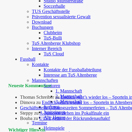
Studio Münsterstraße
Soccerhalle
TUS Geschäftsstelle
Prävention sexualisierte Gewalt
Download
Buchungen
Clubheim
TuS-Bulli
TuS Altenberge Klubshop
Interner Bereich
TuS Cloud
Fussball
Kontakte
Kontakte der Fussballabteilung
Interesse am TuS Altenberge
Mannschaften
Neueste Kommentare
Senioren
1. Mannschaft
2. Mannschaft
Thomas Schreiber
zu
Endlich geht’s wieder los – Sporteln i
3. Mannschaft
Dimova
zu
Endlich geht’s wieder los – Sporteln in Altenber
Junioren
Geschäftsstelle Öffnungszeiten Sommerferien – TuS Altenb
Juniorinnen
Steppy
zu
A-Junioren ziehen ins Pokalfinale ein
Alte Herren
Bouba
zu
U15.1 gelingt der Rückrundenauftakt!
Termine
Heimspiele
Wichtiger Hinweis