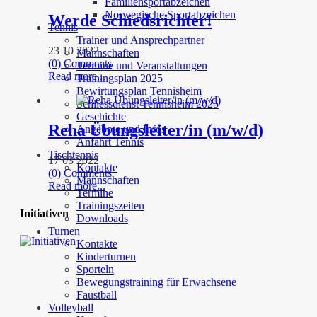
Familiensportabzeichen
Norwegische Sportabzeichen
Werde Schiedsrichter!
Tennis
Trainer und Ansprechpartner
23 10 2022
Mannschaften
(0) Comments
Termine und Veranstaltungen
Read more...
Trainingsplan 2025
Bewirtungsplan Tennisheim
Schliessdienst Tennisheim 2025
Geschichte
Reha Übungsleiter/in (m/w/d)
Angebote und Infos
Anfahrt Tennis
Tischtennis
17 03 2022
Kontakte
(0) Comments
Mannschaften
Read more...
Termine
Trainingszeiten
Initiativen
Downloads
Turnen
Kontakte
Kinderturnen
Sporteln
Bewegungstraining für Erwachsene
Faustball
Volleyball