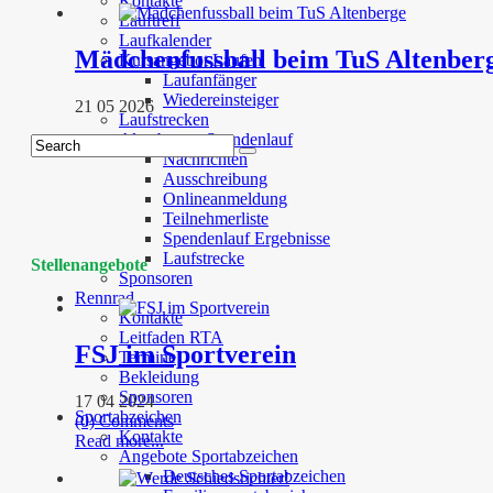
Kontakte
Lauftreff
Laufkalender
Mädchenfussball beim TuS Altenber
Kursangebot Laufen
Laufanfänger
Wiedereinsteiger
21 05 2026
Laufstrecken
Altenberger Spendenlauf
Nachrichten
Ausschreibung
Onlineanmeldung
Teilnehmerliste
Spendenlauf Ergebnisse
Laufstrecke
Stellenangebote
Sponsoren
Rennrad
Kontakte
Leitfaden RTA
FSJ im Sportverein
Termine
Bekleidung
Sponsoren
17 04 2024
Sportabzeichen
(0) Comments
Kontakte
Read more...
Angebote Sportabzeichen
Deutsches Sportabzeichen