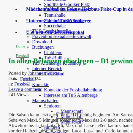
Sporthalle Gooiker Platz
Mädchenfußball im Fokus: Holzbau-Fieke-Cup in der
Sporthalle Grüner Weg
Tennishalle
Studio Münsterstraße
“Internes” beim TuS Altenberge
Soccerhalle
TUS Geschäftsstelle
Ü50 holt sich den Kreispokal
Prävention sexualisierte Gewalt
Download
Home
Buchungen
Clubheim
Fussball
TuS-Bulli
In allen Belangen überlegen – D1 gewinn
TuS Altenberge Klubshop
Interner Bereich
Posted by
Johannes Hölker
TuS Cloud
Date:
11 09 2024
Fussball
in:
Fussball
Kontakte
Leave a comment
Kontakte der Fussballabteilung
241 Views
Interesse am TuS Altenberge
Mannschaften
Senioren
1. Mannschaft
Die Saison kann jetzt auch für die D1 richtig beginnen. Am Samsta
2. Mannschaft
Seite von Maxi. 5 Minuten später legte Maxi das 2-0 nach, nachd
3. Mannschaft
Abwehrreihe. Luki, Lutz, Eli, Max und Lasse ließen kaum Chancen 
Junioren
vor der Halbzeit absolut verdient. Luca, Lasse und Carlo konnte
Juniorinnen