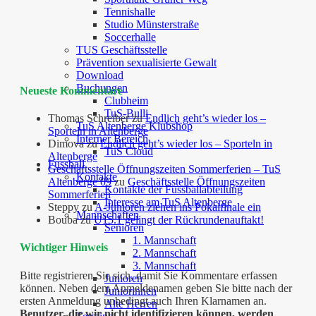
Tennishalle
Studio Münsterstraße
Soccerhalle
TUS Geschäftsstelle
Prävention sexualisierte Gewalt
Download
Buchungen
Neueste Kommentare
Clubheim
TuS-Bulli
Thomas Schreiber
zu
Endlich geht’s wieder los –
TuS Altenberge Klubshop
Sporteln in Altenberge
Interner Bereich
Dimova
zu
Endlich geht’s wieder los – Sporteln in
TuS Cloud
Altenberge
Fussball
Geschäftsstelle Öffnungszeiten Sommerferien – TuS
Kontakte
Altenberge 09
zu
Geschäftsstelle Öffnungszeiten
Kontakte der Fussballabteilung
Sommerferien
Interesse am TuS Altenberge
Steppy
zu
A-Junioren ziehen ins Pokalfinale ein
Mannschaften
Bouba
zu
U15.1 gelingt der Rückrundenauftakt!
Senioren
1. Mannschaft
Wichtiger Hinweis
2. Mannschaft
3. Mannschaft
Bitte registrieren Sie sich, damit Sie Kommentare erfassen
Junioren
können. Neben dem Anmeldenamen geben Sie bitte nach der
Juniorinnen
ersten Anmeldung unbedingt auch Ihren Klarnamen an.
Alte Herren
Benutzer, die wir nicht identifizieren können, werden