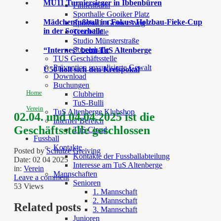
MU11 Turniersieger in Ibbenbüren
Finnenbahn
Sporthalle Gooiker Platz
Mädchenfußball im Fokus: Holzbau-Fieke-Cup
Sporthalle Grüner Weg
in der Soccerhalle
Tennishalle
Studio Münsterstraße
Soccerhalle
“Internes” beim TuS Altenberge
TUS Geschäftsstelle
Prävention sexualisierte Gewalt
Ü50 holt sich den Kreispokal
Download
Buchungen
Home
Clubheim
TuS-Bulli
Verein
TuS Altenberge Klubshop
02.04. und 04.04.2025 ist die
Interner Bereich
Geschäftsstelle geschlossen
TuS Cloud
Fussball
Kontakte
Posted by
Schulze Greiving
Kontakte der Fussballabteilung
Date:
02 04 2025
Interesse am TuS Altenberge
in:
Verein
Mannschaften
Leave a comment
Senioren
53 Views
1. Mannschaft
2. Mannschaft
Related posts
3. Mannschaft
Junioren