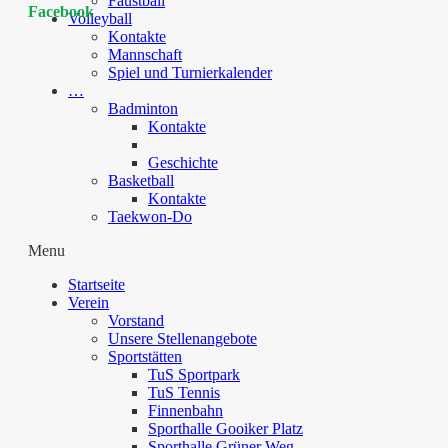
Faustball
Facebook
Volleyball
Kontakte
Mannschaft
Spiel und Turnierkalender
…
Badminton
Kontakte
Geschichte
Basketball
Kontakte
Taekwon-Do
Menu
Startseite
Verein
Vorstand
Unsere Stellenangebote
Sportstätten
TuS Sportpark
TuS Tennis
Finnenbahn
Sporthalle Gooiker Platz
Sporthalle Grüner Weg