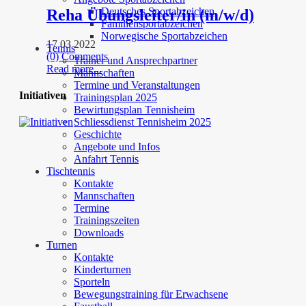
Deutsches Sportabzeichen
Reha Übungsleiter/in (m/w/d)
Familiensportabzeichen
Norwegische Sportabzeichen
17 03 2022
Tennis
(0) Comments
Trainer und Ansprechpartner
Read more...
Mannschaften
Termine und Veranstaltungen
Initiativen
Trainingsplan 2025
Bewirtungsplan Tennisheim
Schliessdienst Tennisheim 2025
Geschichte
Angebote und Infos
Anfahrt Tennis
Tischtennis
Kontakte
Mannschaften
Termine
Trainingszeiten
Downloads
Turnen
Kontakte
Kinderturnen
Sporteln
Bewegungstraining für Erwachsene