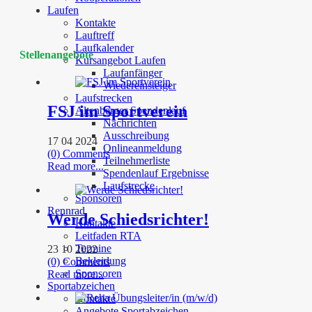
Laufen
Kontakte
Lauftreff
Laufkalender
Stellenangebote
Kursangebot Laufen
Laufanfänger
Wiedereinsteiger
Laufstrecken
FSJ im Sportverein
Altenberger Spendenlauf
Nachrichten
Ausschreibung
17 04 2024
Onlineanmeldung
(0) Comments
Teilnehmerliste
Read more...
Spendenlauf Ergebnisse
Laufstrecke
Sponsoren
Rennrad
Werde Schiedsrichter!
Kontakte
Leitfaden RTA
Termine
23 10 2022
Bekleidung
(0) Comments
Sponsoren
Read more...
Sportabzeichen
Kontakte
Angebote Sportabzeichen