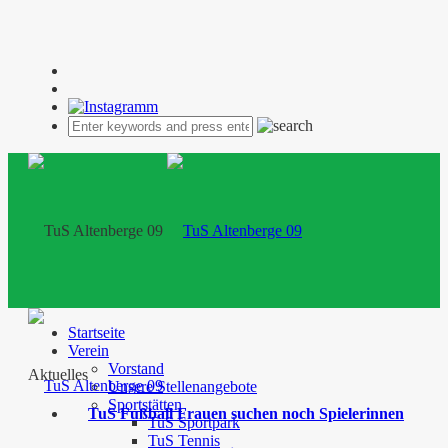
Startseite
Verein
Vorstand
Aktuelles
Unsere Stellenangebote
Sportstätten
TuS Fußball Frauen suchen noch Spielerinnen
TuS Sportpark
TuS Tennis