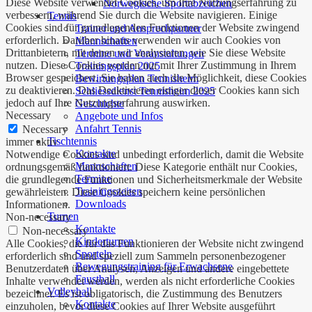
Diese Website verwendet Cookies, um Ihre Nutzungserfahrung zu
Norwegische Sportabzeichen
verbessern, während Sie durch die Website navigieren. Einige
Tennis
Cookies sind für grundlegenden Funktionen der Website zwingend
Trainer und Ansprechpartner
erforderlich. Darüber hinaus verwenden wir auch Cookies von
Mannschaften
Drittanbietern, mit denen wir analysieren, wie Sie diese Website
Termine und Veranstaltungen
nutzen. Diese Cookies werden nur mit Ihrer Zustimmung in Ihrem
Trainingsplan 2025
Browser gespeichert. Sie haben auch die Möglichkeit, diese Cookies
Bewirtungsplan Tennisheim
zu deaktivieren. Das Deaktivieren einiger dieser Cookies kann sich
Schliessdienst Tennisheim 2025
jedoch auf Ihre Nutzungserfahrung auswirken.
Geschichte
Necessary
Angebote und Infos
Anfahrt Tennis
Necessary
Tischtennis
immer aktiv
Kontakte
Notwendige Cookies sind unbedingt erforderlich, damit die Website
Mannschaften
ordnungsgemäß funktioniert. Diese Kategorie enthält nur Cookies,
Termine
die grundlegende Funktionen und Sicherheitsmerkmale der Website
Trainingszeiten
gewährleisten. Diese Cookies speichern keine persönlichen
Downloads
Informationen.
Turnen
Non-necessary
Kontakte
Non-necessary
Kinderturnen
Alle Cookies, die für das Funktionieren der Website nicht zwingend
Sporteln
erforderlich sind und speziell zum Sammeln personenbezogener
Bewegungstraining für Erwachsene
Benutzerdaten über Analysen, Anzeigen und andere eingebettete
Faustball
Inhalte verwendet werden, werden als nicht erforderliche Cookies
Volleyball
bezeichnet. Es ist obligatorisch, die Zustimmung des Benutzers
Kontakte
einzuholen, bevor diese Cookies auf Ihrer Website ausgeführt