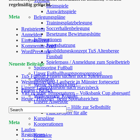
Termine
regelmäßig gelöscht.
Heimspiele
Auswärtsspiele
Meta
Belegungspläne
Trainingsplatzbelegung
Soccerhallenbelegung
Registrieren
Besetzung Bewirtungshütte
Anmelden
Informationen
Eintrags-Feed
Jugendsatzung
Kommentar-Feed
Ausbildungskonzept TuS Altenberge
WordPress.org
Fussball
Spielerpass / Anmeldung zum Spielbetrieb
Neueste Beiträge
Sponsoring Fußball
Unser Fußballhauptsponsorenpool
TuS Fußball Frauen suchen noch Spielerinnen
Sportshop
Westmünsterland-Laufserie in Münster fortgesetzt
Werde Schiedsrichter!
Unsere Laufexkursion nach Havixbeck
Fitness / REHA
Viel zu hohe Temperaturen – Volksbank Cup abgesagt!
Willkommen/ Kontakt
Heute “Hitzefrei” beim Sportabzeichen
Unsere Angebote
Rehasport – Hilfe zur Selbsthilfe
Fitness-Sport für alle
Kurspläne
Meta
Kooperationen
Laufen
Registrieren
Kontakte