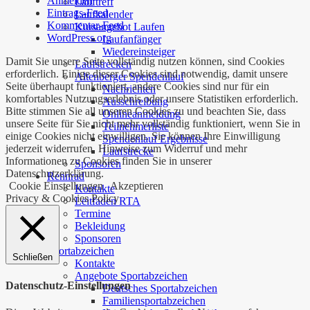
Anmelden
Lauftreff
Eintrags-Feed
Laufkalender
Kommentar-Feed
Kursangebot Laufen
WordPress.org
Laufanfänger
Wiedereinsteiger
Damit Sie unsere Seite vollständig nutzen können, sind Cookies
Laufstrecken
erforderlich. Einige dieser Cookies sind notwendig, damit unsere
Altenberger Spendenlauf
Seite überhaupt funktioniert, andere Cookies sind nur für ein
Nachrichten
komfortables Nutzungserlebnis oder unsere Statistiken erforderlich.
Ausschreibung
Bitte stimmen Sie all unseren Cookies zu und beachten Sie, dass
Onlineanmeldung
unsere Seite für Sie nicht mehr vollständig funktioniert, wenn Sie in
Teilnehmerliste
einige Cookies nicht einwilligen. Sie können Ihre Einwilligung
Spendenlauf Ergebnisse
jederzeit widerrufen. Hinweise zum Widerruf und mehr
Laufstrecke
Informationen zu Cookies finden Sie in unserer
Sponsoren
Datenschutzerklärung.
Rennrad
Cookie Einstellungen
Akzeptieren
Kontakte
Privacy & Cookies Policy
Leitfaden RTA
Termine
Bekleidung
Sponsoren
Sportabzeichen
Schließen
Kontakte
Angebote Sportabzeichen
Datenschutz-Einstellungen
Deutsches Sportabzeichen
Familiensportabzeichen