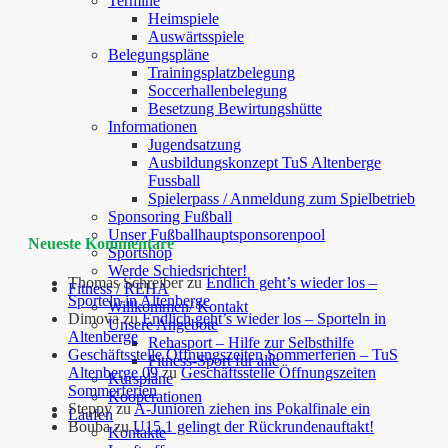
Termine
Heimspiele
Auswärtsspiele
Belegungspläne
Trainingsplatzbelegung
Soccerhallenbelegung
Besetzung Bewirtungshütte
Informationen
Jugendsatzung
Ausbildungskonzept TuS Altenberge
Fussball
Spielerpass / Anmeldung zum Spielbetrieb
Sponsoring Fußball
Unser Fußballhauptsponsorenpool
Neueste Kommentare
Sportshop
Werde Schiedsrichter!
Thomas Schreiber
zu
Endlich geht’s wieder los –
Fitness / REHA
Sporteln in Altenberge
Willkommen/ Kontakt
Dimova
zu
Endlich geht’s wieder los – Sporteln in
Unsere Angebote
Altenberge
Rehasport – Hilfe zur Selbsthilfe
Geschäftsstelle Öffnungszeiten Sommerferien – TuS
Fitness-Sport für alle
Altenberge 09
zu
Geschäftsstelle Öffnungszeiten
Kurspläne
Sommerferien
Kooperationen
Steppy
zu
A-Junioren ziehen ins Pokalfinale ein
Laufen
Bouba
zu
U15.1 gelingt der Rückrundenauftakt!
Kontakte