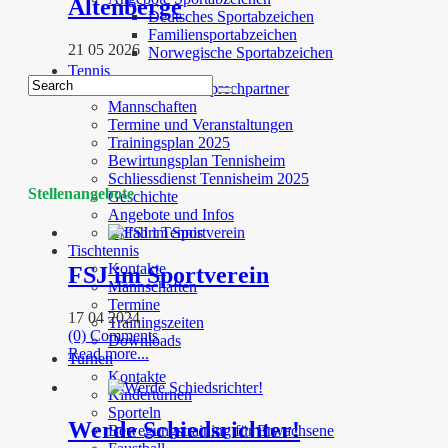
Altenberge
Deutsches Sportabzeichen
Familiensportabzeichen
21 05 2026
Norwegische Sportabzeichen
Tennis
Trainer und Ansprechpartner
Mannschaften
Termine und Veranstaltungen
Trainingsplan 2025
Bewirtungsplan Tennisheim
Schliessdienst Tennisheim 2025
Stellenangebote
Geschichte
Angebote und Infos
Anfahrt Tennis
Tischtennis
Kontakte
FSJ im Sportverein
Mannschaften
Termine
17 04 2024
Trainingszeiten
(0) Comments
Downloads
Read more...
Turnen
Kontakte
Kinderturnen
Sporteln
Werde Schiedsrichter!
Bewegungstraining für Erwachsene