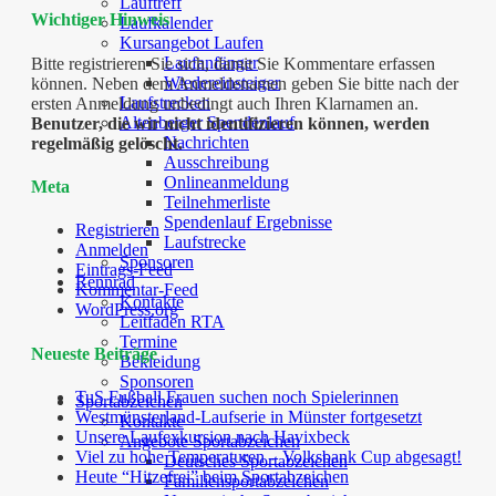
Lauftreff
Wichtiger Hinweis
Laufkalender
Kursangebot Laufen
Laufanfänger
Bitte registrieren Sie sich, damit Sie Kommentare erfassen
Wiedereinsteiger
können. Neben dem Anmeldenamen geben Sie bitte nach der
Laufstrecken
ersten Anmeldung unbedingt auch Ihren Klarnamen an.
Altenberger Spendenlauf
Benutzer, die wir nicht identifizieren können, werden
Nachrichten
regelmäßig gelöscht.
Ausschreibung
Onlineanmeldung
Meta
Teilnehmerliste
Spendenlauf Ergebnisse
Registrieren
Laufstrecke
Anmelden
Sponsoren
Eintrags-Feed
Rennrad
Kommentar-Feed
Kontakte
WordPress.org
Leitfaden RTA
Termine
Neueste Beiträge
Bekleidung
Sponsoren
TuS Fußball Frauen suchen noch Spielerinnen
Sportabzeichen
Westmünsterland-Laufserie in Münster fortgesetzt
Kontakte
Unsere Laufexkursion nach Havixbeck
Angebote Sportabzeichen
Viel zu hohe Temperaturen – Volksbank Cup abgesagt!
Deutsches Sportabzeichen
Heute “Hitzefrei” beim Sportabzeichen
Familiensportabzeichen