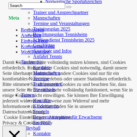
Norwegische Sportabzeichen
Tennis
Trainer und Ansprechpartner
Mannschaften
Meta
Termine und Veranstaltungen
Trainingsplan 2025
Registrieren
Bewirtungsplan Tennisheim
Anmelden
Schliessdienst Tennisheim 2025
Eintrags-Feed
Geschichte
Kommentar-Feed
Angebote und Infos
WordPress.org
Anfahrt Tennis
Tischtennis
Damit Sie unsere Seite vollständig nutzen können, sind Cookies
Kontakte
erforderlich. Einige dieser Cookies sind notwendig, damit unsere
Mannschaften
Seite überhaupt funktioniert, andere Cookies sind nur für ein
Termine
komfortables Nutzungserlebnis oder unsere Statistiken erforderlich.
Trainingszeiten
Bitte stimmen Sie all unseren Cookies zu und beachten Sie, dass
Downloads
unsere Seite für Sie nicht mehr vollständig funktioniert, wenn Sie in
Turnen
einige Cookies nicht einwilligen. Sie können Ihre Einwilligung
Kontakte
jederzeit widerrufen. Hinweise zum Widerruf und mehr
Kinderturnen
Informationen zu Cookies finden Sie in unserer
Sporteln
Datenschutzerklärung.
Bewegungstraining für Erwachsene
Cookie Einstellungen
Akzeptieren
Faustball
Privacy & Cookies Policy
Volleyball
Kontakte