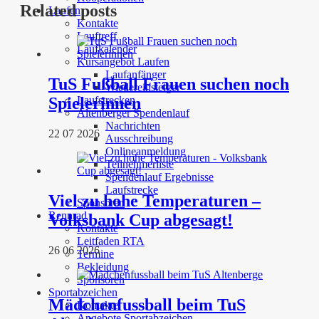
Related posts
Laufen
Kontakte
Lauftreff
Laufkalender
Kursangebot Laufen
Laufanfänger
TuS Fußball Frauen suchen noch
Wiedereinsteiger
Laufstrecken
Spielerinnen
Altenberger Spendenlauf
Nachrichten
22 07 2026
Ausschreibung
Onlineanmeldung
Teilnehmerliste
Spendenlauf Ergebnisse
Laufstrecke
Viel zu hohe Temperaturen –
Sponsoren
Rennrad
Volksbank Cup abgesagt!
Kontakte
Leitfaden RTA
26 06 2026
Termine
Bekleidung
Sponsoren
Sportabzeichen
Mädchenfussball beim TuS
Kontakte
Angebote Sportabzeichen