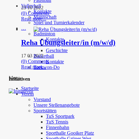
Faustball
Volleyball
23 10 2022
Kontakte
(0) Comments
Mannschaft
Read more...
Spiel und Turnierkalender
…
Badminton
Kontakte
Reha Übungsleiter/in (m/w/d)
Geschichte
17 03 2022
Basketball
(0) Comments
Kontakte
Read more...
Taekwon-Do
Menu
Initiativen
Startseite
Verein
Vorstand
Unsere Stellenangebote
Sportstätten
TuS Sportpark
TuS Tennis
Finnenbahn
Sporthalle Gooiker Platz
Sporthalle Grüner Weg