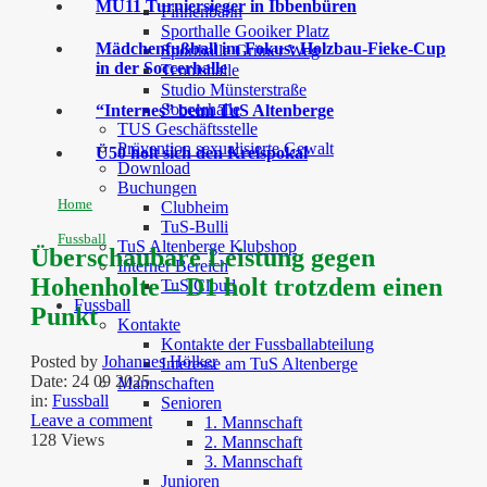
MU11 Turniersieger in Ibbenbüren
Finnenbahn
Sporthalle Gooiker Platz
Mädchenfußball im Fokus: Holzbau-Fieke-Cup
Sporthalle Grüner Weg
in der Soccerhalle
Tennishalle
Studio Münsterstraße
Soccerhalle
“Internes” beim TuS Altenberge
TUS Geschäftsstelle
Prävention sexualisierte Gewalt
Ü50 holt sich den Kreispokal
Download
Buchungen
Home
Clubheim
TuS-Bulli
Fussball
TuS Altenberge Klubshop
Überschaubare Leistung gegen
Interner Bereich
Hohenholte – D1 holt trotzdem einen
TuS Cloud
Fussball
Punkt
Kontakte
Kontakte der Fussballabteilung
Posted by
Johannes Hölker
Interesse am TuS Altenberge
Date:
24 09 2025
Mannschaften
in:
Fussball
Senioren
Leave a comment
1. Mannschaft
128 Views
2. Mannschaft
3. Mannschaft
Junioren