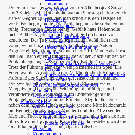
Juniorinnen
Die Serie sprach eigentlich für den TuS Altenberge. 3 Siege
Alte Herren
aus 3 Spielen. Mit Hohenholte war am Samstag ein körperlich
Termine
starker Gegner zu Gast, den man schon aus den Testspielen
Heimspiele
vor Saisonbegin kannte. Die Partie begann sehr verhalten und
Auswärtsspiele
ruhig. Torchancen gab es wenig. Gefühlt hatte Hohenholte
Belegungspläne
mehr Ballbesitz, ohne jedoch großartige Torchancen zu
Trainingsplatzbelegung
generieren. Der TuS kam immer nur dann gefährlich nach
Soccerhallenbelegung
vorne, wenn Luca mit seiner Schnelligkeit über Außen
Besetzung Bewirtungshütte
Angriffe einleiten konnte. So auch in der 19. Minute als Luca
Informationen
den Ball, nach einem Dribbling über Außen, flach auf den 9er
Jugendsatzung
Punkt ablegte und Lasse überlegt den Ball ins Tor einnetzte.
Ausbildungskonzept TuS Altenberge
Trotz der Führung kam aber wenig Sicherheit ins Spiel. Die
Fussball
Folge war der Ausgleich in der 27. Minute durch Hohenholte.
Spielerpass / Anmeldung zum Spielbetrieb
Aufgrund der Spielanteile geht der Ausgleich in Ordnung.
Sponsoring Fußball
Die zweite Halbzeit ist schnell erklärt. Chancen waren
Unser Fußballhauptsponsorenpool
Mangelware. Die schwüle Witterung tat ihr übriges und
Sportshop
verhinderte einen Schlussspurt. Im Endeffekt geht die
Werde Schiedsrichter!
Punkteteilung so in Ordnung. Für einen Sieg fehlte heute
Fitness / REHA
neben dem nötigen Punch auch die gesamte Mittelfeldzentrale
Willkommen/ Kontakt
mit Bennet (Verletzt nach 5 Minuten) und den Abwesenden
Unsere Angebote
Max und Theo. Nun kommt es am kommenden Samstag zum
Rehasport – Hilfe zur Selbsthilfe
Showdown in Havixbeck. Kann die D1 da bestehen, wird die
Fitness-Sport für alle
Qualifikation für die Leistungsliga realistischer.
Kurspläne
Kooperationen