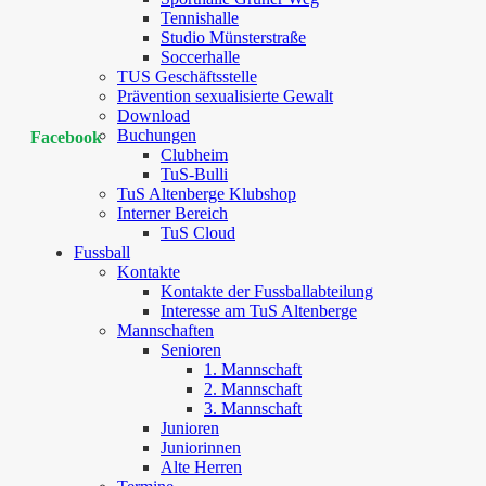
Tennishalle
Studio Münsterstraße
Soccerhalle
TUS Geschäftsstelle
Prävention sexualisierte Gewalt
Download
Buchungen
Facebook
Clubheim
TuS-Bulli
TuS Altenberge Klubshop
Interner Bereich
TuS Cloud
Fussball
Kontakte
Kontakte der Fussballabteilung
Interesse am TuS Altenberge
Mannschaften
Senioren
1. Mannschaft
2. Mannschaft
3. Mannschaft
Junioren
Juniorinnen
Alte Herren