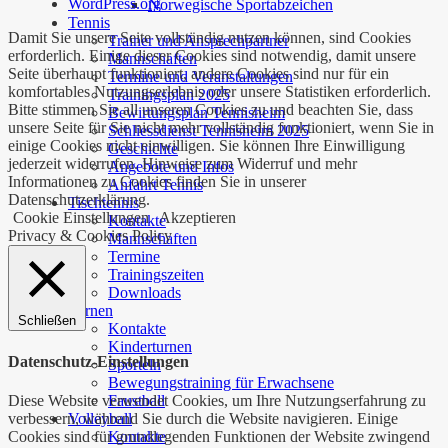
WordPress.org
Norwegische Sportabzeichen
Tennis
Damit Sie unsere Seite vollständig nutzen können, sind Cookies
Trainer und Ansprechpartner
erforderlich. Einige dieser Cookies sind notwendig, damit unsere
Mannschaften
Seite überhaupt funktioniert, andere Cookies sind nur für ein
Termine und Veranstaltungen
komfortables Nutzungserlebnis oder unsere Statistiken erforderlich.
Trainingsplan 2025
Bitte stimmen Sie all unseren Cookies zu und beachten Sie, dass
Bewirtungsplan Tennisheim
unsere Seite für Sie nicht mehr vollständig funktioniert, wenn Sie in
Schliessdienst Tennisheim 2025
einige Cookies nicht einwilligen. Sie können Ihre Einwilligung
Geschichte
jederzeit widerrufen. Hinweise zum Widerruf und mehr
Angebote und Infos
Informationen zu Cookies finden Sie in unserer
Anfahrt Tennis
Datenschutzerklärung.
Tischtennis
Cookie Einstellungen
Akzeptieren
Kontakte
Privacy & Cookies Policy
Mannschaften
Termine
Trainingszeiten
Downloads
Turnen
Schließen
Kontakte
Kinderturnen
Datenschutz-Einstellungen
Sporteln
Bewegungstraining für Erwachsene
Diese Website verwendet Cookies, um Ihre Nutzungserfahrung zu
Faustball
verbessern, während Sie durch die Website navigieren. Einige
Volleyball
Cookies sind für grundlegenden Funktionen der Website zwingend
Kontakte