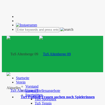
Startseite
Verein
Vorstand
Aktuelles
Unsere Stellenangebote
Sportstätten
TuS Fußball Frauen suchen noch Spielerinnen
TuS Sportpark
TuS Tennis