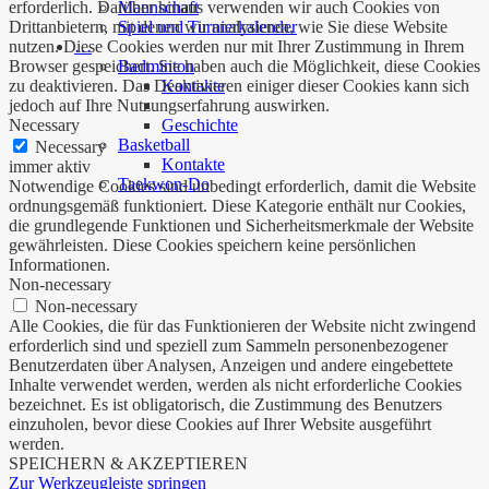
erforderlich. Darüber hinaus verwenden wir auch Cookies von
Mannschaft
Drittanbietern, mit denen wir analysieren, wie Sie diese Website
Spiel und Turnierkalender
nutzen. Diese Cookies werden nur mit Ihrer Zustimmung in Ihrem
…
Browser gespeichert. Sie haben auch die Möglichkeit, diese Cookies
Badminton
zu deaktivieren. Das Deaktivieren einiger dieser Cookies kann sich
Kontakte
jedoch auf Ihre Nutzungserfahrung auswirken.
Necessary
Geschichte
Basketball
Necessary
Kontakte
immer aktiv
Taekwon-Do
Notwendige Cookies sind unbedingt erforderlich, damit die Website
ordnungsgemäß funktioniert. Diese Kategorie enthält nur Cookies,
die grundlegende Funktionen und Sicherheitsmerkmale der Website
gewährleisten. Diese Cookies speichern keine persönlichen
Informationen.
Non-necessary
Non-necessary
Alle Cookies, die für das Funktionieren der Website nicht zwingend
erforderlich sind und speziell zum Sammeln personenbezogener
Benutzerdaten über Analysen, Anzeigen und andere eingebettete
Inhalte verwendet werden, werden als nicht erforderliche Cookies
bezeichnet. Es ist obligatorisch, die Zustimmung des Benutzers
einzuholen, bevor diese Cookies auf Ihrer Website ausgeführt
werden.
SPEICHERN & AKZEPTIEREN
Zur Werkzeugleiste springen