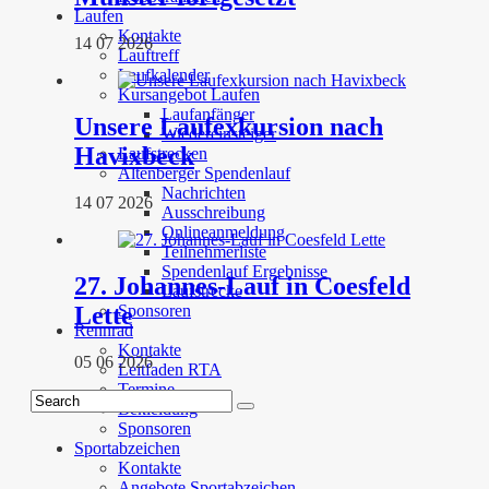
Laufen
Kontakte
14 07 2026
Lauftreff
Laufkalender
Kursangebot Laufen
Laufanfänger
Unsere Laufexkursion nach
Wiedereinsteiger
Havixbeck
Laufstrecken
Altenberger Spendenlauf
Nachrichten
14 07 2026
Ausschreibung
Onlineanmeldung
Teilnehmerliste
Spendenlauf Ergebnisse
27. Johannes-Lauf in Coesfeld
Laufstrecke
Lette
Sponsoren
Rennrad
Kontakte
05 06 2026
Leitfaden RTA
Termine
Bekleidung
Sponsoren
Sportabzeichen
Kontakte
Angebote Sportabzeichen