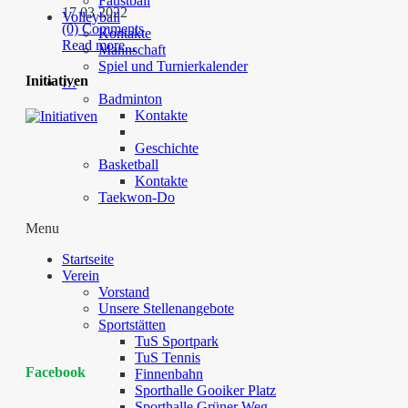
Faustball
17 03 2022
Volleyball
(0) Comments
Kontakte
Read more...
Mannschaft
Spiel und Turnierkalender
Initiativen
…
Badminton
Kontakte
Geschichte
Basketball
Kontakte
Taekwon-Do
Menu
Startseite
Verein
Vorstand
Unsere Stellenangebote
Sportstätten
TuS Sportpark
TuS Tennis
Facebook
Finnenbahn
Sporthalle Gooiker Platz
Sporthalle Grüner Weg