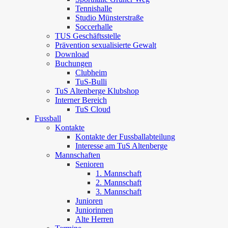
Tennishalle
Studio Münsterstraße
Soccerhalle
TUS Geschäftsstelle
Prävention sexualisierte Gewalt
Download
Buchungen
Clubheim
TuS-Bulli
TuS Altenberge Klubshop
Interner Bereich
TuS Cloud
Fussball
Kontakte
Kontakte der Fussballabteilung
Interesse am TuS Altenberge
Mannschaften
Senioren
1. Mannschaft
2. Mannschaft
3. Mannschaft
Junioren
Juniorinnen
Alte Herren