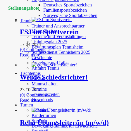
Deutsches Sportabzeichen
Stellenangebote
Familiensportabzeichen
Norwegische Sportabzeichen
Tennis
Trainer und Ansprechpartner
FSJ im Sportverein
Mannschaften
Termine und Veranstaltungen
Trainingsplan 2025
17 04 2024
Bewirtungsplan Tennisheim
(0) Comments
Schliessdienst Tennisheim 2025
Read more...
Geschichte
Angebote und Infos
Anfahrt Tennis
Tischtennis
Werde Schiedsrichter!
Kontakte
Mannschaften
Termine
23 10 2022
Trainingszeiten
(0) Comments
Downloads
Read more...
Turnen
Kontakte
Kinderturnen
Sporteln
Reha Übungsleiter/in (m/w/d)
Bewegungstraining für Erwachsene