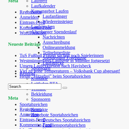
Lauftreff
Meta
Laufkalender
Kursangebot Laufen
Registrieren
Laufanfänger
Anmelden
Wiedereinsteiger
Eintrags-Feed
Laufstrecken
Kommentar-Feed
Altenberger Spendenlauf
WordPress.org
Nachrichten
Ausschreibung
Neueste Beiträge
Onlineanmeldung
Teilnehmerliste
TuS Fußball Frauen suchen noch Spielerinnen
Spendenlauf Ergebnisse
Westmünsterland-Laufserie in Münster fortgesetzt
Laufstrecke
Unsere Laufexkursion nach Havixbeck
Sponsoren
Viel zu hohe Temperaturen – Volksbank Cup abgesagt!
Rennrad
Heute “Hitzefrei” beim Sportabzeichen
Kontakte
Leitfaden RTA
Termine
Bekleidung
Meta
Sponsoren
Sportabzeichen
Registrieren
Kontakte
Anmelden
Angebote Sportabzeichen
Eintrags-Feed
Deutsches Sportabzeichen
Kommentar-Feed
Familiensportabzeichen