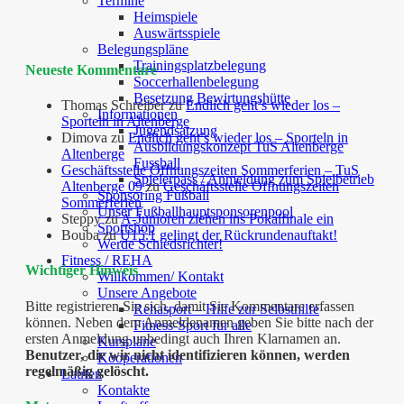
Termine
Heimspiele
Auswärtsspiele
Belegungspläne
Trainingsplatzbelegung
Neueste Kommentare
Soccerhallenbelegung
Besetzung Bewirtungshütte
Thomas Schreiber
zu
Endlich geht’s wieder los –
Informationen
Sporteln in Altenberge
Jugendsatzung
Dimova
zu
Endlich geht’s wieder los – Sporteln in
Ausbildungskonzept TuS Altenberge
Altenberge
Fussball
Geschäftsstelle Öffnungszeiten Sommerferien – TuS
Spielerpass / Anmeldung zum Spielbetrieb
Altenberge 09
zu
Geschäftsstelle Öffnungszeiten
Sponsoring Fußball
Sommerferien
Unser Fußballhauptsponsorenpool
Steppy
zu
A-Junioren ziehen ins Pokalfinale ein
Sportshop
Bouba
zu
U15.1 gelingt der Rückrundenauftakt!
Werde Schiedsrichter!
Fitness / REHA
Wichtiger Hinweis
Willkommen/ Kontakt
Unsere Angebote
Bitte registrieren Sie sich, damit Sie Kommentare erfassen
Rehasport – Hilfe zur Selbsthilfe
können. Neben dem Anmeldenamen geben Sie bitte nach der
Fitness-Sport für alle
ersten Anmeldung unbedingt auch Ihren Klarnamen an.
Kurspläne
Benutzer, die wir nicht identifizieren können, werden
Kooperationen
regelmäßig gelöscht.
Laufen
Kontakte