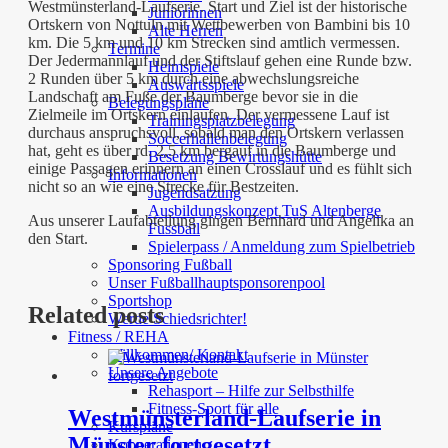
Westmünsterland-Laufserie. Start und Ziel ist der historische
Juniorinnen
Ortskern von Nottuln mit Wettbewerben von Bambini bis 10
Alte Herren
km. Die 5 km und 10 km Strecken sind amtlich vermessen.
Termine
Der Jedermannlauf und der Stiftslauf gehen eine Runde bzw.
Heimspiele
2 Runden über 5 km durch eine abwechslungsreiche
Auswärtsspiele
Landschaft am Fuße der Baumberge bevor sie in die
Belegungspläne
Zielmeile im Ortskern einlaufen. Der vermessene Lauf ist
Trainingsplatzbelegung
durchaus anspruchsvoll, sobald man den Ortskern verlassen
Soccerhallenbelegung
hat, geht es über rd. 2,5 km bergauf in die Baumberge und
Besetzung Bewirtungshütte
einige Passagen erinnern an einen Crosslauf und es fühlt sich
Informationen
nicht so an wie eine Strecke für Bestzeiten.
Jugendsatzung
Ausbildungskonzept TuS Altenberge
Aus unserer Laufabteilung gingen Bernhard und Angelika an
Fussball
den Start.
Spielerpass / Anmeldung zum Spielbetrieb
Sponsoring Fußball
Unser Fußballhauptsponsorenpool
Sportshop
Related posts
Werde Schiedsrichter!
Fitness / REHA
Willkommen/ Kontakt
Unsere Angebote
Rehasport – Hilfe zur Selbsthilfe
Fitness-Sport für alle
Westmünsterland-Laufserie in
Kurspläne
Münster fortgesetzt
Kooperationen