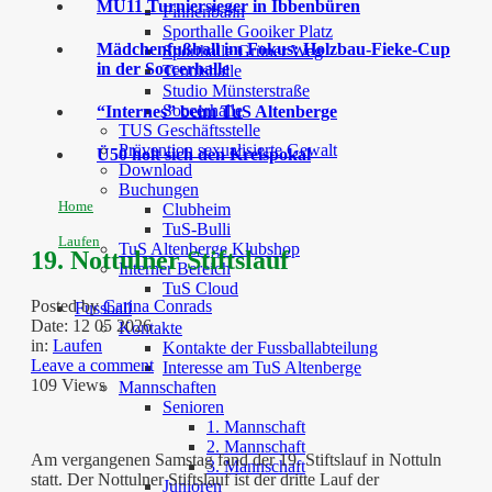
MU11 Turniersieger in Ibbenbüren
Finnenbahn
Sporthalle Gooiker Platz
Mädchenfußball im Fokus: Holzbau-Fieke-Cup
Sporthalle Grüner Weg
in der Soccerhalle
Tennishalle
Studio Münsterstraße
Soccerhalle
“Internes” beim TuS Altenberge
TUS Geschäftsstelle
Prävention sexualisierte Gewalt
Ü50 holt sich den Kreispokal
Download
Buchungen
Home
Clubheim
TuS-Bulli
Laufen
TuS Altenberge Klubshop
19. Nottulner Stiftslauf
Interner Bereich
TuS Cloud
Posted by
Carina Conrads
Fussball
Date:
12 05 2026
Kontakte
in:
Laufen
Kontakte der Fussballabteilung
Leave a comment
Interesse am TuS Altenberge
109 Views
Mannschaften
Senioren
1. Mannschaft
2. Mannschaft
Am vergangenen Samstag fand der 19. Stiftslauf in Nottuln
3. Mannschaft
statt. Der Nottulner Stiftslauf ist der dritte Lauf der
Junioren