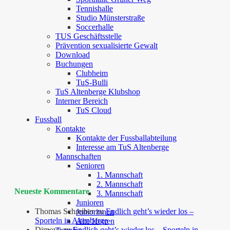
Tennishalle
Studio Münsterstraße
Soccerhalle
TUS Geschäftsstelle
Prävention sexualisierte Gewalt
Download
Buchungen
Clubheim
TuS-Bulli
TuS Altenberge Klubshop
Interner Bereich
TuS Cloud
Fussball
Kontakte
Kontakte der Fussballabteilung
Interesse am TuS Altenberge
Mannschaften
Senioren
1. Mannschaft
2. Mannschaft
Neueste Kommentare
3. Mannschaft
Junioren
Thomas Schreiber
zu
Endlich geht’s wieder los –
Juniorinnen
Sporteln in Altenberge
Alte Herren
Dimova
zu
Endlich geht’s wieder los – Sporteln in