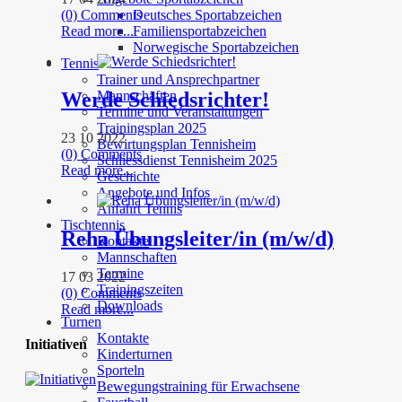
(0) Comments
Deutsches Sportabzeichen
Read more...
Familiensportabzeichen
Norwegische Sportabzeichen
Tennis
Trainer und Ansprechpartner
Werde Schiedsrichter!
Mannschaften
Termine und Veranstaltungen
Trainingsplan 2025
23 10 2022
Bewirtungsplan Tennisheim
(0) Comments
Schliessdienst Tennisheim 2025
Read more...
Geschichte
Angebote und Infos
Anfahrt Tennis
Tischtennis
Reha Übungsleiter/in (m/w/d)
Kontakte
Mannschaften
Termine
17 03 2022
Trainingszeiten
(0) Comments
Downloads
Read more...
Turnen
Kontakte
Initiativen
Kinderturnen
Sporteln
Bewegungstraining für Erwachsene