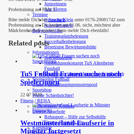
Juniorinnen
Alte Herren
Probetraining auf Platz 1.
Termine
Bitte melde Dich bei
Sascha Klein
unter 0176-20081742 zum
Heimspiele
Probetraining an. Du kannst am 01.06. nicht, möchtest aber
Auswärtsspiele
Mädchenfussball spielen, dann melde Dich ebenfalls!
Belegungspläne
Trainingsplatzbelegung
Soccerhallenbelegung
Related posts
Besetzung Bewirtungshütte
Informationen
Jugendsatzung
Ausbildungskonzept TuS Altenberge
Fussball
TuS Fußball Frauen suchen noch
Spielerpass / Anmeldung zum Spielbetrieb
Sponsoring Fußball
Spielerinnen
Unser Fußballhauptsponsorenpool
Sportshop
22 07 2026
Werde Schiedsrichter!
Fitness / REHA
Willkommen/ Kontakt
Unsere Angebote
Rehasport – Hilfe zur Selbsthilfe
Westmünsterland-Laufserie in
Fitness-Sport für alle
Kurspläne
Münster fortgesetzt
Kooperationen