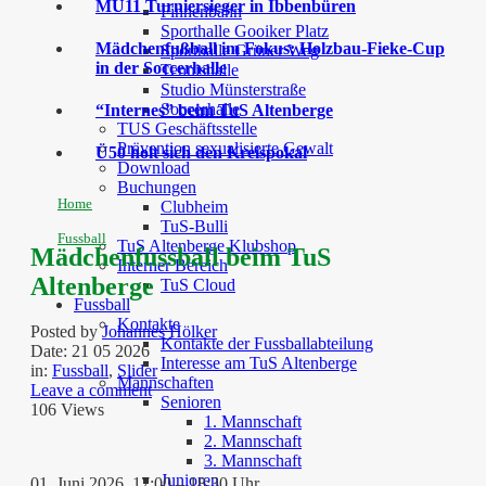
MU11 Turniersieger in Ibbenbüren
Finnenbahn
Sporthalle Gooiker Platz
Mädchenfußball im Fokus: Holzbau-Fieke-Cup
Sporthalle Grüner Weg
in der Soccerhalle
Tennishalle
Studio Münsterstraße
Soccerhalle
“Internes” beim TuS Altenberge
TUS Geschäftsstelle
Prävention sexualisierte Gewalt
Ü50 holt sich den Kreispokal
Download
Buchungen
Home
Clubheim
TuS-Bulli
Fussball
TuS Altenberge Klubshop
Mädchenfussball beim TuS
Interner Bereich
Altenberge
TuS Cloud
Fussball
Kontakte
Posted by
Johannes Hölker
Kontakte der Fussballabteilung
Date:
21 05 2026
Interesse am TuS Altenberge
in:
Fussball
,
Slider
Mannschaften
Leave a comment
Senioren
106 Views
1. Mannschaft
2. Mannschaft
3. Mannschaft
Junioren
01. Juni 2026, 17:00 – 18:30 Uhr,