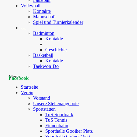
Faustball
Volleyball
Kontakte
Mannschaft
Spiel und Turnierkalender
…
Badminton
Kontakte
Geschichte
Basketball
Kontakte
Taekwon-Do
Menu
Facebook
Startseite
Verein
Vorstand
Unsere Stellenangebote
Sportstätten
TuS Sportpark
TuS Tennis
Finnenbahn
Sporthalle Gooiker Platz
Sporthalle Grüner Weg