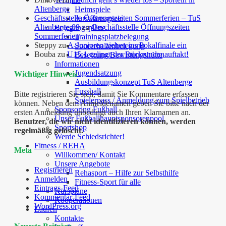
Termine
Altenberge
Heimspiele
Geschäftsstelle Öffnungszeiten Sommerferien – TuS
Auswärtsspiele
Altenberge 09
zu
Geschäftsstelle Öffnungszeiten
Belegungspläne
Sommerferien
Trainingsplatzbelegung
Steppy
zu
A-Junioren ziehen ins Pokalfinale ein
Soccerhallenbelegung
Bouba
zu
U15.1 gelingt der Rückrundenauftakt!
Besetzung Bewirtungshütte
Informationen
Jugendsatzung
Wichtiger Hinweis
Ausbildungskonzept TuS Altenberge
Fussball
Bitte registrieren Sie sich, damit Sie Kommentare erfassen
Spielerpass / Anmeldung zum Spielbetrieb
können. Neben dem Anmeldenamen geben Sie bitte nach der
Sponsoring Fußball
ersten Anmeldung unbedingt auch Ihren Klarnamen an.
Unser Fußballhauptsponsorenpool
Benutzer, die wir nicht identifizieren können, werden
Sportshop
regelmäßig gelöscht.
Werde Schiedsrichter!
Fitness / REHA
Meta
Willkommen/ Kontakt
Unsere Angebote
Registrieren
Rehasport – Hilfe zur Selbsthilfe
Anmelden
Fitness-Sport für alle
Eintrags-Feed
Kurspläne
Kommentar-Feed
Kooperationen
WordPress.org
Laufen
Kontakte