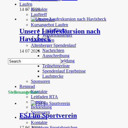
Laufen
14 07 2026
Kontakte
Lauftreff
Laufkalender
Kursangebot Laufen
Unsere Laufexkursion nach
Laufanfänger
Wiedereinsteiger
Havixbeck
Laufstrecken
Altenberger Spendenlauf
Nachrichten
14 07 2026
Ausschreibung
Onlineanmeldung
Teilnehmerliste
Spendenlauf Ergebnisse
Laufstrecke
Sponsoren
Rennrad
Kontakte
Stellenangebote
Leitfaden RTA
Termine
Bekleidung
Sponsoren
FSJ im Sportverein
Sportabzeichen
Kontakte
17 04 2024
Angebote Sportabzeichen