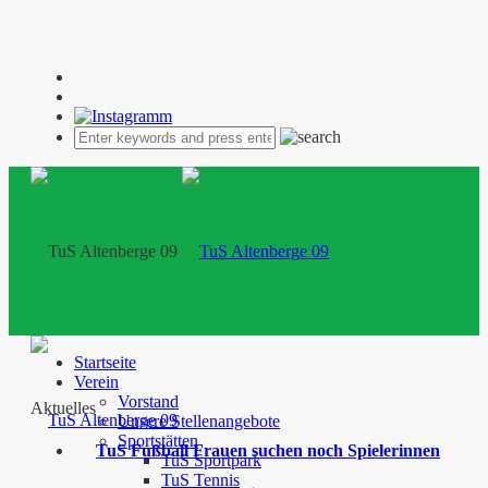
Startseite
Verein
Vorstand
Aktuelles
Unsere Stellenangebote
Sportstätten
TuS Fußball Frauen suchen noch Spielerinnen
TuS Sportpark
TuS Tennis