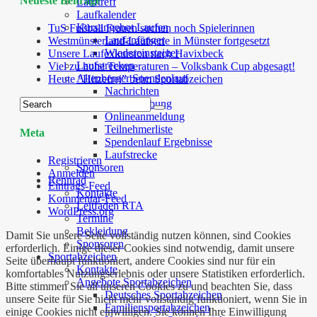
Neueste Beiträge
Lauftreff
Laufkalender
Kursangebot Laufen
TuS Fußball Frauen suchen noch Spielerinnen
Laufanfänger
Westmünsterland-Laufserie in Münster fortgesetzt
Wiedereinsteiger
Unsere Laufexkursion nach Havixbeck
Laufstrecken
Viel zu hohe Temperaturen – Volksbank Cup abgesagt!
Altenberger Spendenlauf
Heute “Hitzefrei” beim Sportabzeichen
Nachrichten
Ausschreibung
Onlineanmeldung
Teilnehmerliste
Meta
Spendenlauf Ergebnisse
Laufstrecke
Registrieren
Sponsoren
Anmelden
Rennrad
Eintrags-Feed
Kontakte
Kommentar-Feed
Leitfaden RTA
WordPress.org
Termine
Bekleidung
Damit Sie unsere Seite vollständig nutzen können, sind Cookies
Sponsoren
erforderlich. Einige dieser Cookies sind notwendig, damit unsere
Sportabzeichen
Seite überhaupt funktioniert, andere Cookies sind nur für ein
Kontakte
komfortables Nutzungserlebnis oder unsere Statistiken erforderlich.
Angebote Sportabzeichen
Bitte stimmen Sie all unseren Cookies zu und beachten Sie, dass
Deutsches Sportabzeichen
unsere Seite für Sie nicht mehr vollständig funktioniert, wenn Sie in
Familiensportabzeichen
einige Cookies nicht einwilligen. Sie können Ihre Einwilligung