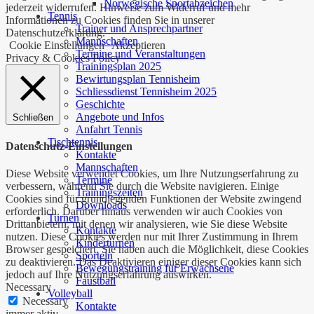
Norwegische Sportabzeichen
jederzeit widerrufen. Hinweise zum Widerruf und mehr
Tennis
Informationen zu Cookies finden Sie in unserer
Trainer und Ansprechpartner
Datenschutzerklärung.
Mannschaften
Cookie Einstellungen
Akzeptieren
Termine und Veranstaltungen
Privacy & Cookies Policy
Trainingsplan 2025
Bewirtungsplan Tennisheim
Schliessdienst Tennisheim 2025
Geschichte
Angebote und Infos
Schließen
Anfahrt Tennis
Tischtennis
Datenschutz-Einstellungen
Kontakte
Mannschaften
Diese Website verwendet Cookies, um Ihre Nutzungserfahrung zu
Termine
verbessern, während Sie durch die Website navigieren. Einige
Trainingszeiten
Cookies sind für grundlegenden Funktionen der Website zwingend
Downloads
erforderlich. Darüber hinaus verwenden wir auch Cookies von
Turnen
Drittanbietern, mit denen wir analysieren, wie Sie diese Website
Kontakte
nutzen. Diese Cookies werden nur mit Ihrer Zustimmung in Ihrem
Kinderturnen
Browser gespeichert. Sie haben auch die Möglichkeit, diese Cookies
Sporteln
zu deaktivieren. Das Deaktivieren einiger dieser Cookies kann sich
Bewegungstraining für Erwachsene
jedoch auf Ihre Nutzungserfahrung auswirken.
Faustball
Necessary
Volleyball
Necessary
Kontakte
immer aktiv