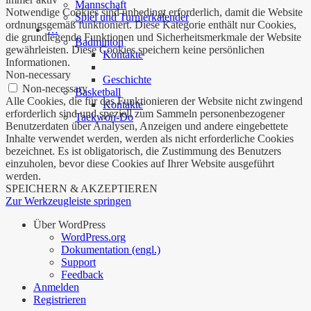
Mannschaft
Notwendige Cookies sind unbedingt erforderlich, damit die Website
Spiel und Turnierkalender
ordnungsgemäß funktioniert. Diese Kategorie enthält nur Cookies,
…
die grundlegende Funktionen und Sicherheitsmerkmale der Website
Badminton
gewährleisten. Diese Cookies speichern keine persönlichen
Kontakte
Informationen.
Non-necessary
Geschichte
Non-necessary
Basketball
Alle Cookies, die für das Funktionieren der Website nicht zwingend
Kontakte
erforderlich sind und speziell zum Sammeln personenbezogener
Taekwon-Do
Benutzerdaten über Analysen, Anzeigen und andere eingebettete
Inhalte verwendet werden, werden als nicht erforderliche Cookies
bezeichnet. Es ist obligatorisch, die Zustimmung des Benutzers
einzuholen, bevor diese Cookies auf Ihrer Website ausgeführt
werden.
SPEICHERN & AKZEPTIEREN
Zur Werkzeugleiste springen
Über WordPress
WordPress.org
Dokumentation (engl.)
Support
Feedback
Anmelden
Registrieren