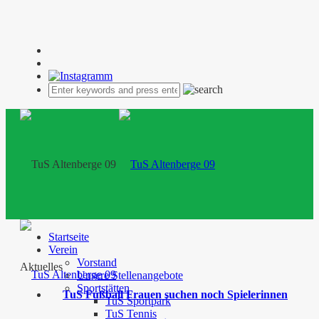
Startseite
Verein
Vorstand
Aktuelles
Unsere Stellenangebote
Sportstätten
TuS Fußball Frauen suchen noch Spielerinnen
TuS Sportpark
TuS Tennis