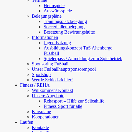
Termine
Heimspiele
Auswärtsspiele
Belegungspläne
Trainingsplatzbelegung
Soccerhallenbelegung
Besetzung Bewirtungshütte
Informationen
Jugendsatzung
Ausbildungskonzept TuS Altenberge
Fussball
Spielerpass / Anmeldung zum Spielbetrieb
Sponsoring Fußball
Unser Fußballhauptsponsorenpool
Sportshop
Werde Schiedsrichter!
Fitness / REHA
Willkommen/ Kontakt
Unsere Angebote
Rehasport – Hilfe zur Selbsthilfe
Fitness-Sport für alle
Kurspläne
Kooperationen
Laufen
Kontakte