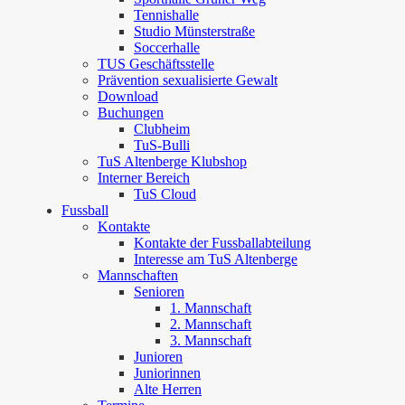
Tennishalle
Studio Münsterstraße
Soccerhalle
TUS Geschäftsstelle
Prävention sexualisierte Gewalt
Download
Buchungen
Clubheim
TuS-Bulli
TuS Altenberge Klubshop
Interner Bereich
TuS Cloud
Fussball
Kontakte
Kontakte der Fussballabteilung
Interesse am TuS Altenberge
Mannschaften
Senioren
1. Mannschaft
2. Mannschaft
3. Mannschaft
Junioren
Juniorinnen
Alte Herren