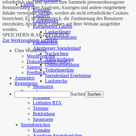
erforderlich sind und speziell zum Sammeln personenbezogener
Laufen
Benutzerdaten über Analysen, Anzeigen und andere eingebettete
Kontakte
Inhalte verwendet werden, werden als nicht erforderliche Cookies
Lauftreff
bezeichnet. Es ist obligatorisch, die Zustimmung des Benutzers
Laufkalender
einzuholen, bevor diese Cookies auf Ihrer Website ausgeführt
Kursangebot Laufen
werden.
Laufanfänger
SPEICHERN & AKZEPTIEREN
Wiedereinsteiger
Zur Werkzeugleiste springen
Laufstrecken
Altenberger Spendenlauf
Über WordPress
Nachrichten
WordPress.org
Ausschreibung
Dokumentation (engl.)
Onlineanmeldung
Support
Teilnehmerliste
Feedback
Spendenlauf Ergebnisse
Anmelden
Laufstrecke
Registrieren
Sponsoren
Rennrad
Suchen
Kontakte
Leitfaden RTA
Termine
Bekleidung
Sponsoren
Sportabzeichen
Kontakte
Angebote Sportabzeichen