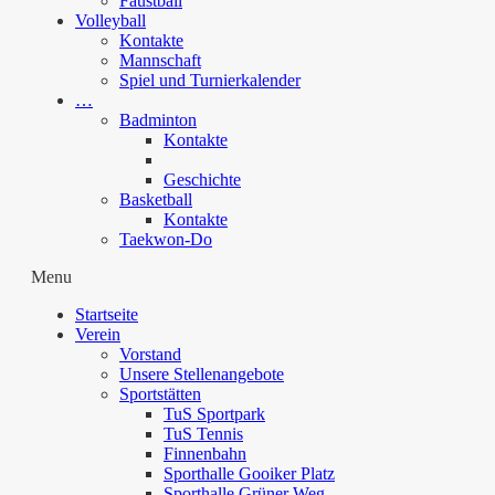
Faustball
Volleyball
Kontakte
Mannschaft
Spiel und Turnierkalender
…
Badminton
Kontakte
Geschichte
Basketball
Kontakte
Taekwon-Do
Menu
Startseite
Verein
Vorstand
Unsere Stellenangebote
Sportstätten
TuS Sportpark
TuS Tennis
Finnenbahn
Sporthalle Gooiker Platz
Sporthalle Grüner Weg