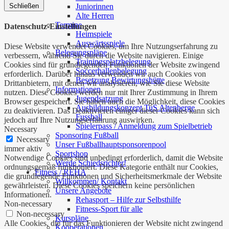
Schließen
Juniorinnen
Alte Herren
Termine
Datenschutz-Einstellungen
Heimspiele
Auswärtsspiele
Diese Website verwendet Cookies, um Ihre Nutzungserfahrung zu
Belegungspläne
verbessern, während Sie durch die Website navigieren. Einige
Trainingsplatzbelegung
Cookies sind für grundlegenden Funktionen der Website zwingend
Soccerhallenbelegung
erforderlich. Darüber hinaus verwenden wir auch Cookies von
Besetzung Bewirtungshütte
Drittanbietern, mit denen wir analysieren, wie Sie diese Website
Informationen
nutzen. Diese Cookies werden nur mit Ihrer Zustimmung in Ihrem
Jugendsatzung
Browser gespeichert. Sie haben auch die Möglichkeit, diese Cookies
Ausbildungskonzept TuS Altenberge
zu deaktivieren. Das Deaktivieren einiger dieser Cookies kann sich
Fussball
jedoch auf Ihre Nutzungserfahrung auswirken.
Spielerpass / Anmeldung zum Spielbetrieb
Necessary
Sponsoring Fußball
Necessary
Unser Fußballhauptsponsorenpool
immer aktiv
Sportshop
Notwendige Cookies sind unbedingt erforderlich, damit die Website
Werde Schiedsrichter!
ordnungsgemäß funktioniert. Diese Kategorie enthält nur Cookies,
Fitness / REHA
die grundlegende Funktionen und Sicherheitsmerkmale der Website
Willkommen/ Kontakt
gewährleisten. Diese Cookies speichern keine persönlichen
Unsere Angebote
Informationen.
Rehasport – Hilfe zur Selbsthilfe
Non-necessary
Fitness-Sport für alle
Non-necessary
Kurspläne
Alle Cookies, die für das Funktionieren der Website nicht zwingend
Kooperationen