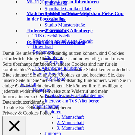
MU11 Turniersieger in Ibbenbüren
Finnenbahn
Sporthalle Gooiker Platz
Mädchenfußball im Fokus: Holzbau-Fieke-Cup
Sporthalle Grüner Weg
in der Soccerhalle
Tennishalle
Studio Münsterstraße
Soccerhalle
“Internes” beim TuS Altenberge
TUS Geschäftsstelle
Prävention sexualisierte Gewalt
Ü50 holt sich den Kreispokal
Download
Buchungen
Damit Sie unsere Seite vollständig nutzen können, sind Cookies
Clubheim
erforderlich. Einige dieser Cookies sind notwendig, damit unsere
TuS-Bulli
Seite überhaupt funktioniert, andere Cookies sind nur für ein
TuS Altenberge Klubshop
komfortables Nutzungserlebnis oder unsere Statistiken erforderlich.
Interner Bereich
Bitte stimmen Sie all unseren Cookies zu und beachten Sie, dass
TuS Cloud
unsere Seite für Sie nicht mehr vollständig funktioniert, wenn Sie in
Fussball
einige Cookies nicht einwilligen. Sie können Ihre Einwilligung
Kontakte
jederzeit widerrufen. Hinweise zum Widerruf und mehr
Kontakte der Fussballabteilung
Informationen zu Cookies finden Sie in unserer
Interesse am TuS Altenberge
Datenschutzerklärung.
Mannschaften
Cookie Einstellungen
Akzeptieren
Senioren
Privacy & Cookies Policy
1. Mannschaft
2. Mannschaft
3. Mannschaft
Junioren