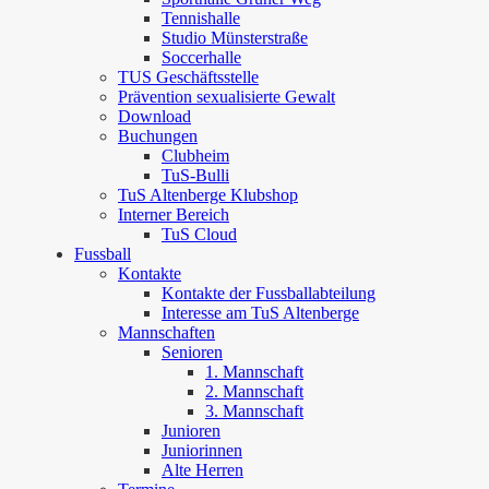
Tennishalle
Studio Münsterstraße
Soccerhalle
TUS Geschäftsstelle
Prävention sexualisierte Gewalt
Download
Buchungen
Clubheim
TuS-Bulli
TuS Altenberge Klubshop
Interner Bereich
TuS Cloud
Fussball
Kontakte
Kontakte der Fussballabteilung
Interesse am TuS Altenberge
Mannschaften
Senioren
1. Mannschaft
2. Mannschaft
3. Mannschaft
Junioren
Juniorinnen
Alte Herren