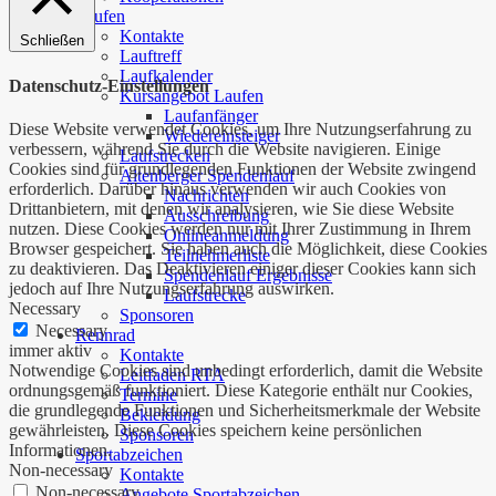
Laufen
Kontakte
Schließen
Lauftreff
Laufkalender
Datenschutz-Einstellungen
Kursangebot Laufen
Laufanfänger
Diese Website verwendet Cookies, um Ihre Nutzungserfahrung zu
Wiedereinsteiger
verbessern, während Sie durch die Website navigieren. Einige
Laufstrecken
Cookies sind für grundlegenden Funktionen der Website zwingend
Altenberger Spendenlauf
erforderlich. Darüber hinaus verwenden wir auch Cookies von
Nachrichten
Drittanbietern, mit denen wir analysieren, wie Sie diese Website
Ausschreibung
nutzen. Diese Cookies werden nur mit Ihrer Zustimmung in Ihrem
Onlineanmeldung
Browser gespeichert. Sie haben auch die Möglichkeit, diese Cookies
Teilnehmerliste
zu deaktivieren. Das Deaktivieren einiger dieser Cookies kann sich
Spendenlauf Ergebnisse
jedoch auf Ihre Nutzungserfahrung auswirken.
Laufstrecke
Necessary
Sponsoren
Necessary
Rennrad
immer aktiv
Kontakte
Notwendige Cookies sind unbedingt erforderlich, damit die Website
Leitfaden RTA
ordnungsgemäß funktioniert. Diese Kategorie enthält nur Cookies,
Termine
die grundlegende Funktionen und Sicherheitsmerkmale der Website
Bekleidung
gewährleisten. Diese Cookies speichern keine persönlichen
Sponsoren
Informationen.
Sportabzeichen
Non-necessary
Kontakte
Non-necessary
Angebote Sportabzeichen