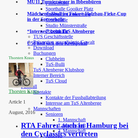
MU11 Turniersieger in Ibbenbüren
Finnenbahn
Sporthalle Gooiker Platz
Mädchenfußball im Fokus: Holzbau-Fieke-Cup
Sporthalle Grüner Weg
in der Soccerhalle
Tennishalle
Studio Münsterstraße
Soccerhalle
“Internes” beim TuS Altenberge
TUS Geschäftsstelle
Prävention sexualisierte Gewalt
Ü50 holt sich den Kreispokal
Download
Buchungen
Thorsten Kraus
Clubheim
TuS-Bulli
TuS Altenberge Klubshop
Interner Bereich
TuS Cloud
Fussball
Thorsten Kraus
Kontakte
Kontakte der Fussballabteilung
Article 1
Interesse am TuS Altenberge
Mannschaften
August, 2016
Senioren
1. Mannschaft
RTA Fahrer auch in Hamburg bei
2. Mannschaft
3. Mannschaft
den Cyclassics vertreten
Junioren