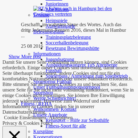
Juniorinnen
Alte Herren
Termine
Heimspiele
Geschafft, im wahrsten Sinne des Wortes. Auch das
Auswärtsspiele
dritte Jedermann-Rennen 2016, dieses Mal in Hambur
Belegungspläne
...
Trainingsplatzbelegung
Soccerhallenbelegung
25 08 2016
Besetzung Bewirtungshütte
Informationen
Show More post
Jugendsatzung
Damit Sie unsere Seite vollständig nutzen können, sind Cookies
Ausbildungskonzept TuS Altenberge
erforderlich. Einige dieser Cookies sind notwendig, damit unsere
Fussball
Seite überhaupt funktioniert, andere Cookies sind nur für ein
Spielerpass / Anmeldung zum Spielbetrieb
komfortables Nutzungserlebnis oder unsere Statistiken erforderlich.
Sponsoring Fußball
Bitte stimmen Sie all unseren Cookies zu und beachten Sie, dass
Unser Fußballhauptsponsorenpool
unsere Seite für Sie nicht mehr vollständig funktioniert, wenn Sie in
Sportshop
einige Cookies nicht einwilligen. Sie können Ihre Einwilligung
Werde Schiedsrichter!
jederzeit widerrufen. Hinweise zum Widerruf und mehr
Fitness / REHA
Informationen zu Cookies finden Sie in unserer
Willkommen/ Kontakt
Datenschutzerklärung.
Unsere Angebote
Cookie Einstellungen
Akzeptieren
Rehasport – Hilfe zur Selbsthilfe
Privacy & Cookies Policy
Fitness-Sport für alle
Kurspläne
Kooperationen