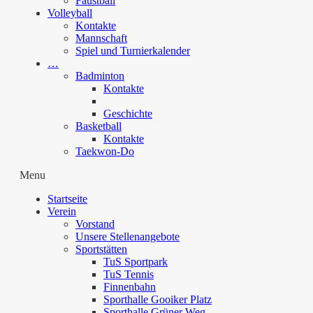
Faustball
Volleyball
Kontakte
Mannschaft
Spiel und Turnierkalender
…
Badminton
Kontakte
Geschichte
Basketball
Kontakte
Taekwon-Do
Menu
Startseite
Verein
Vorstand
Unsere Stellenangebote
Sportstätten
TuS Sportpark
TuS Tennis
Finnenbahn
Sporthalle Gooiker Platz
Sporthalle Grüner Weg