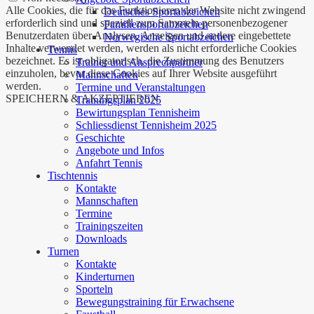
Alle Cookies, die für das Funktionieren der Website nicht zwingend
Deutsches Sportabzeichen
erforderlich sind und speziell zum Sammeln personenbezogener
Familiensportabzeichen
Benutzerdaten über Analysen, Anzeigen und andere eingebettete
Norwegische Sportabzeichen
Inhalte verwendet werden, werden als nicht erforderliche Cookies
Tennis
bezeichnet. Es ist obligatorisch, die Zustimmung des Benutzers
Trainer und Ansprechpartner
einzuholen, bevor diese Cookies auf Ihrer Website ausgeführt
Mannschaften
werden.
Termine und Veranstaltungen
SPEICHERN & AKZEPTIEREN
Trainingsplan 2025
Bewirtungsplan Tennisheim
Schliessdienst Tennisheim 2025
Geschichte
Angebote und Infos
Anfahrt Tennis
Tischtennis
Kontakte
Mannschaften
Termine
Trainingszeiten
Downloads
Turnen
Kontakte
Kinderturnen
Sporteln
Bewegungstraining für Erwachsene