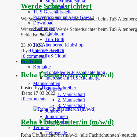
Studio Münsterstraße
Werde Schiedsrichter!
Soccerhalle
TUS Geschäftsstelle
Prävention sexualisierte Gewalt
Wir suchen Dich! Werde Schiedsrichter beim TuS Altenberge 
Download
Buchungen
Wir suchen Dich! Werde Schiedsrichter beim TuS Altenberge 
Clubheim
Schiedsrichtera ...
TuS-Bulli
TuS Altenberge Klubshop
23 10 2022
Interner Bereich
| by
Thomas Schreiber
TuS Cloud
|
0 comments
Fussball
Read more
Kontakte
Kontakte der Fussballabteilung
Reha Übungsleiter/in (m/w/d)
Interesse am TuS Altenberge
Mannschaften
Posted by
Thomas Schreiber
Senioren
|
Date: 17 03 2022
1. Mannschaft
|
0 comments
2. Mannschaft
3. Mannschaft
Junioren
Juniorinnen
Reha Übungsleiter/in (m/w/d)
Alte Herren
Termine
Heimspiele
Reha Übungsleiter/in (m/w/d) (alle Fachrichtungen) gesucht