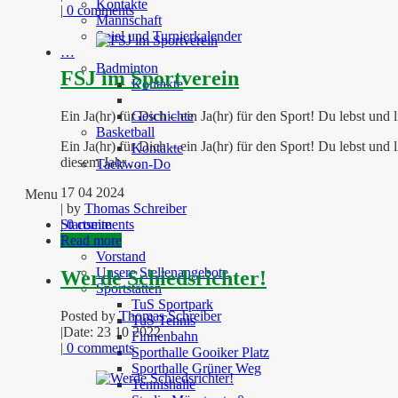
Kontakte
|
0 comments
Mannschaft
Spiel und Turnierkalender
…
Badminton
FSJ im Sportverein
Kontakte
Ein Ja(hr) für Dich – ein Ja(hr) für den Sport! Du lebst und l
Geschichte
Basketball
Ein Ja(hr) für Dich – ein Ja(hr) für den Sport! Du lebst u
Kontakte
diesem Jahr ...
Taekwon-Do
17 04 2024
Menu
| by
Thomas Schreiber
|
0 comments
Startseite
Read more
Verein
Vorstand
Unsere Stellenangebote
Werde Schiedsrichter!
Sportstätten
TuS Sportpark
Posted by
Thomas Schreiber
TuS Tennis
|
Date: 23 10 2022
Finnenbahn
|
0 comments
Sporthalle Gooiker Platz
Sporthalle Grüner Weg
Tennishalle