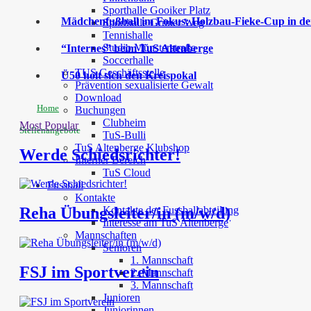
Sporthalle Gooiker Platz
Mädchenfußball im Fokus: Holzbau-Fieke-Cup in der
Sporthalle Grüner Weg
Tennishalle
Studio Münsterstraße
“Internes” beim TuS Altenberge
Soccerhalle
TUS Geschäftsstelle
Ü50 holt sich den Kreispokal
Prävention sexualisierte Gewalt
Download
Home
Buchungen
Clubheim
Most Popular
Stellenangebote
TuS-Bulli
TuS Altenberge Klubshop
Werde Schiedsrichter!
Interner Bereich
TuS Cloud
Fussball
Kontakte
Kontakte der Fussballabteilung
Reha Übungsleiter/in (m/w/d)
Interesse am TuS Altenberge
Mannschaften
Senioren
1. Mannschaft
FSJ im Sportverein
2. Mannschaft
3. Mannschaft
Junioren
Juniorinnen