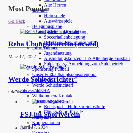
Alte Herren
Most Popular
Termine
Heimspiele
Auswärtsspiele
Go Back
Belegungspläne
Trainingsplatzbelegung
Soccerhallenbelegung
Besetzung Bewirtungshütte
Reha Übungsleiter/in (m/w/d)
Informationen
Jugendsatzung
März 17, 2022
Ausbildungskonzept TuS Altenberge Fussball
Spielerpass / Anmeldung zum Spielbetrieb
Sponsoring Fußball
Unser Fußballhauptsponsorenpool
Werde Schiedsrichter!
Sportshop
Werde Schiedsrichter!
Fitness / REHA
Oktober 23, 2022
Willkommen/ Kontakt
Unsere Angebote
Rehasport – Hilfe zur Selbsthilfe
Fitness-Sport für alle
FSJ im Sportverein
Kurspläne
Kooperationen
April 17, 2024
Laufen