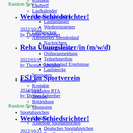
Kontakte
Random News
Lauftreff
Laufkalender
Werde Schiedsrichter!
Kursangebot Laufen
Laufanfänger
Wiedereinsteiger
2022/10/23
Laufstrecken
by
Thomas Schreiber
Altenberger Spendenlauf
Nachrichten
Reha Übungsleiter/in (m/w/d)
Ausschreibung
Onlineanmeldung
Teilnehmerliste
2022/03/17
Spendenlauf Ergebnisse
by
Thomas Schreiber
Laufstrecke
Sponsoren
FSJ im Sportverein
Rennrad
Kontakte
2024/04/17
Leitfaden RTA
by
Thomas Schreiber
Termine
Bekleidung
Random News
Sponsoren
Sportabzeichen
Werde Schiedsrichter!
Kontakte
Angebote Sportabzeichen
Deutsches Sportabzeichen
2022/10/23