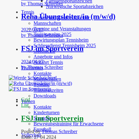
Familiensportabzeichen
by
Thomas Schreiber
Norwegische Sportabzeichen
Tennis
Reha Übungsleiter/in (m/w/d)
Trainer und Ansprechpartner
Mannschaften
Termine und Veranstaltungen
2022/03/17
Trainingsplan 2025
by
Thomas Schreiber
Bewirtungsplan Tennisheim
Schliessdienst Tennisheim 2025
FSJ im Sportverein
Geschichte
Angebote und Infos
2024/04/17
Anfahrt Tennis
by
Thomas Schreiber
Tischtennis
Kontakte
Mannschaften
Termine
Trainingszeiten
Downloads
Grid
Turnen
List
Kontakte
Kinderturnen
FSJ im Sportverein
Sporteln
Bewegungstraining für Erwachsene
Faustball
Posted by
Thomas Schreiber
Volleyball
|
Date: 17 04 2024