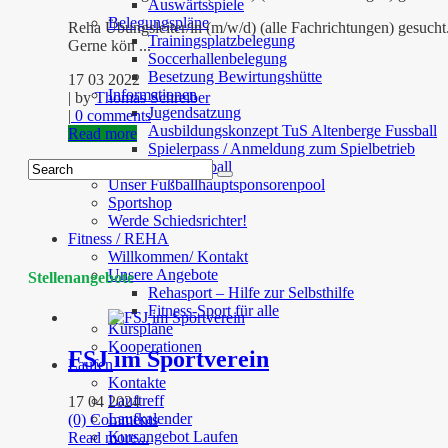
Auswärtsspiele
Belegungspläne
Reha Übungsleiter/in (m/w/d) (alle Fachrichtungen) gesucht
Trainingsplatzbelegung
Gerne kön ...
Soccerhallenbelegung
Besetzung Bewirtungshütte
17 03 2022
Informationen
| by
Thomas Schreiber
Jugendsatzung
|
0 comments
Ausbildungskonzept TuS Altenberge Fussball
Read more
Spielerpass / Anmeldung zum Spielbetrieb
Sponsoring Fußball
Unser Fußballhauptsponsorenpool
Sportshop
Werde Schiedsrichter!
Fitness / REHA
Willkommen/ Kontakt
Unsere Angebote
Stellenangebote
Rehasport – Hilfe zur Selbsthilfe
Fitness-Sport für alle
Kurspläne
Kooperationen
FSJ im Sportverein
Laufen
Kontakte
Lauftreff
17 04 2024
Laufkalender
(0) Comments
Kursangebot Laufen
Read more...