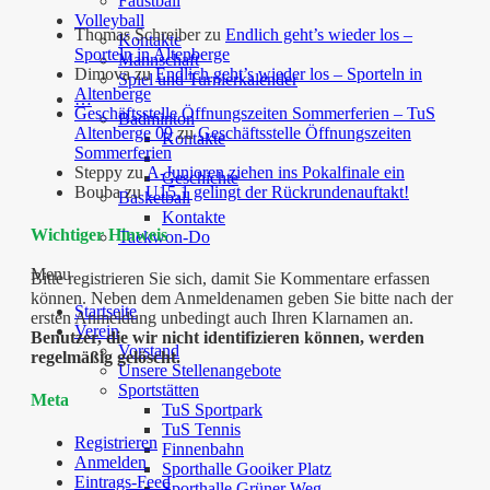
Faustball
Volleyball
Thomas Schreiber
zu
Endlich geht’s wieder los –
Kontakte
Sporteln in Altenberge
Mannschaft
Dimova
zu
Endlich geht’s wieder los – Sporteln in
Spiel und Turnierkalender
Altenberge
…
Geschäftsstelle Öffnungszeiten Sommerferien – TuS
Badminton
Altenberge 09
zu
Geschäftsstelle Öffnungszeiten
Kontakte
Sommerferien
Steppy
zu
A-Junioren ziehen ins Pokalfinale ein
Geschichte
Bouba
zu
U15.1 gelingt der Rückrundenauftakt!
Basketball
Kontakte
Wichtiger Hinweis
Taekwon-Do
Menu
Bitte registrieren Sie sich, damit Sie Kommentare erfassen
können. Neben dem Anmeldenamen geben Sie bitte nach der
Startseite
ersten Anmeldung unbedingt auch Ihren Klarnamen an.
Verein
Benutzer, die wir nicht identifizieren können, werden
Vorstand
regelmäßig gelöscht.
Unsere Stellenangebote
Sportstätten
Meta
TuS Sportpark
TuS Tennis
Registrieren
Finnenbahn
Anmelden
Sporthalle Gooiker Platz
Eintrags-Feed
Sporthalle Grüner Weg