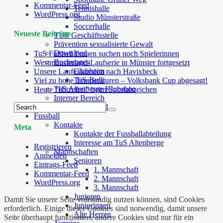
Kommentar-Feed
Tennishalle
WordPress.org
Studio Münsterstraße
Soccerhalle
Neueste Beiträge
TUS Geschäftsstelle
Prävention sexualisierte Gewalt
Download
TuS Fußball Frauen suchen noch Spielerinnen
Buchungen
Westmünsterland-Laufserie in Münster fortgesetzt
Clubheim
Unsere Laufexkursion nach Havixbeck
TuS-Bulli
Viel zu hohe Temperaturen – Volksbank Cup abgesagt!
TuS Altenberge Klubshop
Heute “Hitzefrei” beim Sportabzeichen
Interner Bereich
TuS Cloud
Fussball
Kontakte
Meta
Kontakte der Fussballabteilung
Interesse am TuS Altenberge
Registrieren
Mannschaften
Anmelden
Senioren
Eintrags-Feed
1. Mannschaft
Kommentar-Feed
2. Mannschaft
WordPress.org
3. Mannschaft
Junioren
Damit Sie unsere Seite vollständig nutzen können, sind Cookies
Juniorinnen
erforderlich. Einige dieser Cookies sind notwendig, damit unsere
Alte Herren
Seite überhaupt funktioniert, andere Cookies sind nur für ein