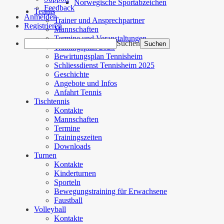
Norwegische Sportabzeichen
Feedback
Tennis
Anmelden
Trainer und Ansprechpartner
Registrieren
Mannschaften
Termine und Veranstaltungen
Suchen
Trainingsplan 2025
Bewirtungsplan Tennisheim
Schliessdienst Tennisheim 2025
Geschichte
Angebote und Infos
Anfahrt Tennis
Tischtennis
Kontakte
Mannschaften
Termine
Trainingszeiten
Downloads
Turnen
Kontakte
Kinderturnen
Sporteln
Bewegungstraining für Erwachsene
Faustball
Volleyball
Kontakte