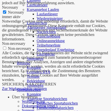
Lauftreff
jedoch auf Ihre Nutzungserfahrung auswirken.
Laufkalender
Necessary
Kursangebot Laufen
Necessary
Laufanfänger
immer aktiv
Wiedereinsteiger
Notwendige Cookies sind unbedingt erforderlich, damit die Website
Laufstrecken
ordnungsgemäß funktioniert. Diese Kategorie enthält nur Cookies,
Altenberger Spendenlauf
die grundlegende Funktionen und Sicherheitsmerkmale der Website
Nachrichten
gewährleisten. Diese Cookies speichern keine persönlichen
Ausschreibung
Informationen.
Onlineanmeldung
Non-necessary
Teilnehmerliste
Non-necessary
Spendenlauf Ergebnisse
Alle Cookies, die für das Funktionieren der Website nicht zwingend
Laufstrecke
erforderlich sind und speziell zum Sammeln personenbezogener
Sponsoren
Benutzerdaten über Analysen, Anzeigen und andere eingebettete
Rennrad
Inhalte verwendet werden, werden als nicht erforderliche Cookies
Kontakte
bezeichnet. Es ist obligatorisch, die Zustimmung des Benutzers
Leitfaden RTA
einzuholen, bevor diese Cookies auf Ihrer Website ausgeführt
Termine
werden.
Bekleidung
SPEICHERN & AKZEPTIEREN
Sponsoren
Zur Werkzeugleiste springen
Sportabzeichen
Kontakte
Über WordPress
Angebote Sportabzeichen
WordPress.org
Deutsches Sportabzeichen
Dokumentation (engl.)
Familiensportabzeichen
Support