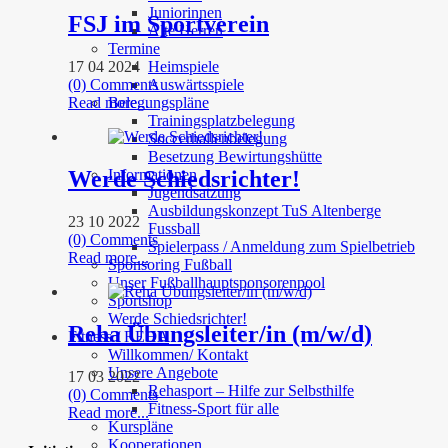
Juniorinnen
FSJ im Sportverein
Alte Herren
Termine
17 04 2024
Heimspiele
(0) Comments
Auswärtsspiele
Read more...
Belegungspläne
Trainingsplatzbelegung
Soccerhallenbelegung
Besetzung Bewirtungshütte
Werde Schiedsrichter!
Informationen
Jugendsatzung
Ausbildungskonzept TuS Altenberge
23 10 2022
Fussball
(0) Comments
Spielerpass / Anmeldung zum Spielbetrieb
Read more...
Sponsoring Fußball
Unser Fußballhauptsponsorenpool
Sportshop
Werde Schiedsrichter!
Reha Übungsleiter/in (m/w/d)
Fitness / REHA
Willkommen/ Kontakt
Unsere Angebote
17 03 2022
Rehasport – Hilfe zur Selbsthilfe
(0) Comments
Fitness-Sport für alle
Read more...
Kurspläne
Kooperationen