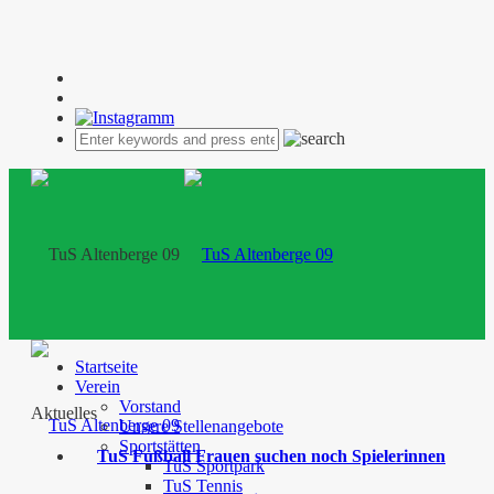
Startseite
Verein
Vorstand
Aktuelles
Unsere Stellenangebote
Sportstätten
TuS Fußball Frauen suchen noch Spielerinnen
TuS Sportpark
TuS Tennis