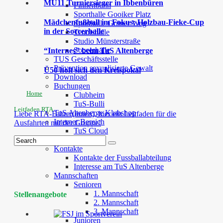
MU11 Turniersieger in Ibbenbüren
Finnenbahn
Sporthalle Gooiker Platz
Mädchenfußball im Fokus: Holzbau-Fieke-Cup
Sporthalle Grüner Weg
in der Soccerhalle
Tennishalle
Studio Münsterstraße
Soccerhalle
“Internes” beim TuS Altenberge
TUS Geschäftsstelle
Prävention sexualisierte Gewalt
Ü50 holt sich den Kreispokal
Download
Buchungen
Home
Clubheim
TuS-Bulli
Leitfaden RTA
TuS Altenberge Klubshop
Liebe RTA-Fahrer(innen), hier ein Leitfaden für die
Interner Bereich
Ausfahrten mit der Gruppe!
TuS Cloud
Fussball
Kontakte
Kontakte der Fussballabteilung
Interesse am TuS Altenberge
Mannschaften
Senioren
1. Mannschaft
Stellenangebote
2. Mannschaft
3. Mannschaft
Junioren