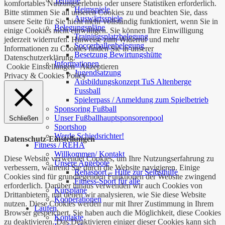
Termine
komfortables Nutzungserlebnis oder unsere Statistiken erforderlich.
Heimspiele
Bitte stimmen Sie all unseren Cookies zu und beachten Sie, dass
Auswärtsspiele
unsere Seite für Sie nicht mehr vollständig funktioniert, wenn Sie in
Belegungspläne
einige Cookies nicht einwilligen. Sie können Ihre Einwilligung
Trainingsplatzbelegung
jederzeit widerrufen. Hinweise zum Widerruf und mehr
Soccerhallenbelegung
Informationen zu Cookies finden Sie in unserer
Besetzung Bewirtungshütte
Datenschutzerklärung.
Informationen
Cookie Einstellungen
Akzeptieren
Jugendsatzung
Privacy & Cookies Policy
Ausbildungskonzept TuS Altenberge
Fussball
Spielerpass / Anmeldung zum Spielbetrieb
Sponsoring Fußball
Unser Fußballhauptsponsorenpool
Schließen
Sportshop
Werde Schiedsrichter!
Datenschutz-Einstellungen
Fitness / REHA
Willkommen/ Kontakt
Diese Website verwendet Cookies, um Ihre Nutzungserfahrung zu
Unsere Angebote
verbessern, während Sie durch die Website navigieren. Einige
Rehasport – Hilfe zur Selbsthilfe
Cookies sind für grundlegenden Funktionen der Website zwingend
Fitness-Sport für alle
erforderlich. Darüber hinaus verwenden wir auch Cookies von
Kurspläne
Drittanbietern, mit denen wir analysieren, wie Sie diese Website
Kooperationen
nutzen. Diese Cookies werden nur mit Ihrer Zustimmung in Ihrem
Laufen
Browser gespeichert. Sie haben auch die Möglichkeit, diese Cookies
Kontakte
zu deaktivieren. Das Deaktivieren einiger dieser Cookies kann sich