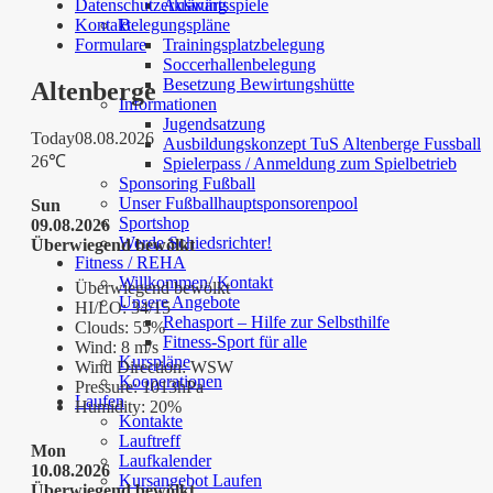
Datenschutzerklärung
Auswärtsspiele
Kontakt
Belegungspläne
Formulare
Trainingsplatzbelegung
Soccerhallenbelegung
Besetzung Bewirtungshütte
Altenberge
Informationen
Jugendsatzung
Today
08.08.2026
Ausbildungskonzept TuS Altenberge Fussball
26℃
Spielerpass / Anmeldung zum Spielbetrieb
Sponsoring Fußball
Unser Fußballhauptsponsorenpool
Sun
Sportshop
09.08.2026
Werde Schiedsrichter!
Überwiegend bewölkt
Fitness / REHA
Willkommen/ Kontakt
Überwiegend bewölkt
Unsere Angebote
HI/LO:
34/15
Rehasport – Hilfe zur Selbsthilfe
Clouds:
55%
Fitness-Sport für alle
Wind:
8 m/s
Kurspläne
Wind Direction:
WSW
Kooperationen
Pressure:
1013hPa
Laufen
Humidity:
20%
Kontakte
Lauftreff
Mon
Laufkalender
10.08.2026
Kursangebot Laufen
Überwiegend bewölkt