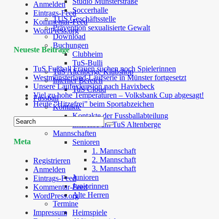
Studio Münsterstraße
Anmelden
Soccerhalle
Eintrags-Feed
TUS Geschäftsstelle
Kommentar-Feed
Prävention sexualisierte Gewalt
WordPress.org
Download
Buchungen
Neueste Beiträge
Clubheim
TuS-Bulli
TuS Fußball Frauen suchen noch Spielerinnen
TuS Altenberge Klubshop
Westmünsterland-Laufserie in Münster fortgesetzt
Interner Bereich
Unsere Laufexkursion nach Havixbeck
TuS Cloud
Viel zu hohe Temperaturen – Volksbank Cup abgesagt!
Fussball
Heute “Hitzefrei” beim Sportabzeichen
Kontakte
Kontakte der Fussballabteilung
Interesse am TuS Altenberge
Mannschaften
Meta
Senioren
1. Mannschaft
2. Mannschaft
Registrieren
3. Mannschaft
Anmelden
Junioren
Eintrags-Feed
Juniorinnen
Kommentar-Feed
Alte Herren
WordPress.org
Termine
Impressum
Heimspiele