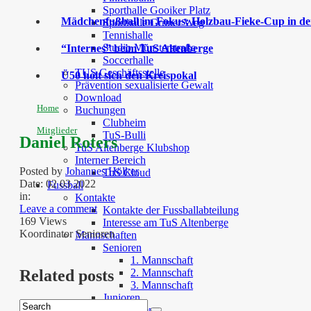
Sporthalle Gooiker Platz
Mädchenfußball im Fokus: Holzbau-Fieke-Cup in der
Sporthalle Grüner Weg
Tennishalle
Studio Münsterstraße
“Internes” beim TuS Altenberge
Soccerhalle
TUS Geschäftsstelle
Ü50 holt sich den Kreispokal
Prävention sexualisierte Gewalt
Download
Home
Buchungen
Clubheim
Mitglieder
TuS-Bulli
Daniel Roters
TuS Altenberge Klubshop
Interner Bereich
Posted by
Johannes Hölker
TuS Cloud
Date:
02 03 2022
Fussball
in:
Kontakte
Leave a comment
Kontakte der Fussballabteilung
169 Views
Interesse am TuS Altenberge
Koordinator Senioren
Mannschaften
Senioren
1. Mannschaft
2. Mannschaft
Related posts
3. Mannschaft
Junioren
Juniorinnen