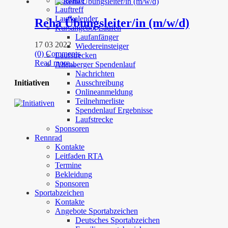
Kontakte
Lauftreff
Laufkalender
Reha Übungsleiter/in (m/w/d)
Kursangebot Laufen
Laufanfänger
17 03 2022
Wiedereinsteiger
(0) Comments
Laufstrecken
Read more...
Altenberger Spendenlauf
Nachrichten
Ausschreibung
Initiativen
Onlineanmeldung
Teilnehmerliste
Spendenlauf Ergebnisse
Laufstrecke
Sponsoren
Rennrad
Kontakte
Leitfaden RTA
Termine
Bekleidung
Sponsoren
Sportabzeichen
Kontakte
Angebote Sportabzeichen
Deutsches Sportabzeichen