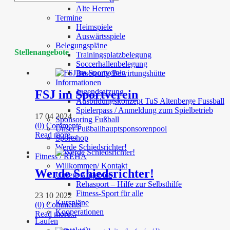
Alte Herren
Termine
Heimspiele
Auswärtsspiele
Belegungspläne
Stellenangebote
Trainingsplatzbelegung
Soccerhallenbelegung
Besetzung Bewirtungshütte
Informationen
Jugendsatzung
FSJ im Sportverein
Ausbildungskonzept TuS Altenberge Fussball
Spielerpass / Anmeldung zum Spielbetrieb
17 04 2024
Sponsoring Fußball
(0) Comments
Unser Fußballhauptsponsorenpool
Read more...
Sportshop
Werde Schiedsrichter!
Fitness / REHA
Willkommen/ Kontakt
Werde Schiedsrichter!
Unsere Angebote
Rehasport – Hilfe zur Selbsthilfe
Fitness-Sport für alle
23 10 2022
Kurspläne
(0) Comments
Kooperationen
Read more...
Laufen