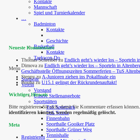
Kontakte
Mannschaft
Spiel und Turnierkalender
…
Badminton
Kontakte
Geschichte
Basketball
Neueste Kommentare
Kontakte
Taekwon-Do
Thomas Schreiber
zu
Endlich geht’s wieder los – Sporteln i
Dimova
zu
Endlich geht’s wieder los – Sporteln in Altenber
Menu
Geschäftsstelle Öffnungszeiten Sommerferien – TuS Altenb
Steppy
zu
A-Junioren ziehen ins Pokalfinale ein
Startseite
Bouba
zu
U15.1 gelingt der Rückrundenauftakt!
Verein
Vorstand
Wichtiger Hinweis
Unsere Stellenangebote
Sportstätten
Bitte registrieren Sie sich, damit Sie Kommentare erfassen kön
TuS Sportpark
identifizieren können, werden regelmäßig gelöscht.
TuS Tennis
Finnenbahn
Sporthalle Gooiker Platz
Meta
Sporthalle Grüner Weg
Tennishalle
Registrieren