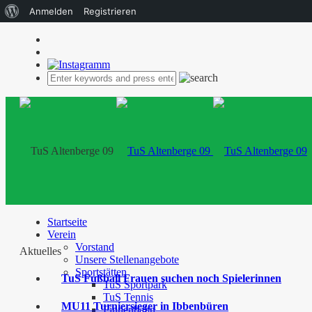
Über
Anmelden
Registrieren
WordPress
Startseite
Verein
Vorstand
Aktuelles
Unsere Stellenangebote
Sportstätten
TuS Fußball Frauen suchen noch Spielerinnen
TuS Sportpark
TuS Tennis
MU11 Turniersieger in Ibbenbüren
Finnenbahn