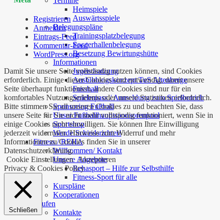
Termine
Heimspiele
Auswärtsspiele
Registrieren
Belegungspläne
Anmelden
Trainingsplatzbelegung
Eintrags-Feed
Soccerhallenbelegung
Kommentar-Feed
Besetzung Bewirtungshütte
WordPress.org
Informationen
Damit Sie unsere Seite vollständig nutzen können, sind Cookies
Jugendsatzung
erforderlich. Einige dieser Cookies sind notwendig, damit unsere
Ausbildungskonzept TuS Altenberge
Seite überhaupt funktioniert, andere Cookies sind nur für ein
Fussball
komfortables Nutzungserlebnis oder unsere Statistiken erforderlich.
Spielerpass / Anmeldung zum Spielbetrieb
Bitte stimmen Sie all unseren Cookies zu und beachten Sie, dass
Sponsoring Fußball
unsere Seite für Sie nicht mehr vollständig funktioniert, wenn Sie in
Unser Fußballhauptsponsorenpool
einige Cookies nicht einwilligen. Sie können Ihre Einwilligung
Sportshop
jederzeit widerrufen. Hinweise zum Widerruf und mehr
Werde Schiedsrichter!
Informationen zu Cookies finden Sie in unserer
Fitness / REHA
Datenschutzerklärung.
Willkommen/ Kontakt
Cookie Einstellungen
Akzeptieren
Unsere Angebote
Privacy & Cookies Policy
Rehasport – Hilfe zur Selbsthilfe
Fitness-Sport für alle
Kurspläne
Kooperationen
Laufen
Schließen
Kontakte