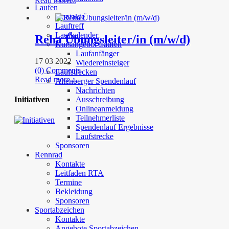
Read more...
Laufen
Kontakte
Lauftreff
Laufkalender
Reha Übungsleiter/in (m/w/d)
Kursangebot Laufen
Laufanfänger
17 03 2022
Wiedereinsteiger
(0) Comments
Laufstrecken
Read more...
Altenberger Spendenlauf
Nachrichten
Ausschreibung
Initiativen
Onlineanmeldung
Teilnehmerliste
Spendenlauf Ergebnisse
Laufstrecke
Sponsoren
Rennrad
Kontakte
Leitfaden RTA
Termine
Bekleidung
Sponsoren
Sportabzeichen
Kontakte
Angebote Sportabzeichen