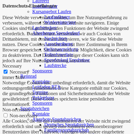
Lauftreff
Datenschutz-Einstellungen
Laufkalender
Kursangebot Laufen
Laufanfänger
Diese Website verwendet Cookies, um Ihre Nutzungserfahrung zu
Wiedereinsteiger
verbessern, während Sie durch die Website navigieren. Einige
Laufstrecken
Cookies sind für grundlegenden Funktionen der Website zwingend
Altenberger Spendenlauf
erforderlich. Darüber hinaus verwenden wir auch Cookies von
Nachrichten
Drittanbietern, mit denen wir analysieren, wie Sie diese Website
Ausschreibung
nutzen. Diese Cookies werden nur mit Ihrer Zustimmung in Ihrem
Onlineanmeldung
Browser gespeichert. Sie haben auch die Möglichkeit, diese Cookies
Teilnehmerliste
zu deaktivieren. Das Deaktivieren einiger dieser Cookies kann sich
Spendenlauf Ergebnisse
jedoch auf Ihre Nutzungserfahrung auswirken.
Laufstrecke
Necessary
Sponsoren
Necessary
Rennrad
immer aktiv
Kontakte
Notwendige Cookies sind unbedingt erforderlich, damit die Website
Leitfaden RTA
ordnungsgemäß funktioniert. Diese Kategorie enthält nur Cookies,
Termine
die grundlegende Funktionen und Sicherheitsmerkmale der Website
Bekleidung
gewährleisten. Diese Cookies speichern keine persönlichen
Sponsoren
Informationen.
Sportabzeichen
Non-necessary
Kontakte
Non-necessary
Angebote Sportabzeichen
Alle Cookies, die für das Funktionieren der Website nicht zwingend
Deutsches Sportabzeichen
erforderlich sind und speziell zum Sammeln personenbezogener
Familiensportabzeichen
Benutzerdaten über Analysen, Anzeigen und andere eingebettete