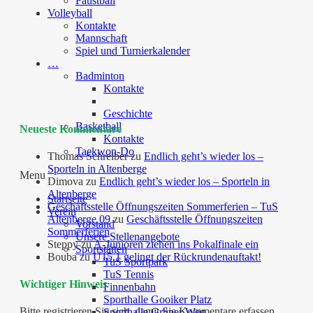
Faustball
Volleyball
Kontakte
Mannschaft
Spiel und Turnierkalender
…
Badminton
Kontakte
Geschichte
Basketball
Neueste Kommentare
Kontakte
Taekwon-Do
Thomas Schreiber
zu
Endlich geht’s wieder los –
Sporteln in Altenberge
Menu
Dimova
zu
Endlich geht’s wieder los – Sporteln in
Altenberge
Startseite
Geschäftsstelle Öffnungszeiten Sommerferien – TuS
Verein
Altenberge 09
zu
Geschäftsstelle Öffnungszeiten
Vorstand
Sommerferien
Unsere Stellenangebote
Steppy
zu
A-Junioren ziehen ins Pokalfinale ein
Sportstätten
Bouba
zu
U15.1 gelingt der Rückrundenauftakt!
TuS Sportpark
TuS Tennis
Wichtiger Hinweis
Finnenbahn
Sporthalle Gooiker Platz
Bitte registrieren Sie sich, damit Sie Kommentare erfassen
Sporthalle Grüner Weg