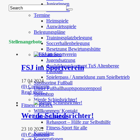
Juniorinnen
Alte Herren
Termine
Heimspiele
Auswärtsspiele
Belegungspläne
Trainingsplatzbelegung
Stellenangebote
Soccerhallenbelegung
Besetzung Bewirtungshütte
Informationen
Jugendsatzung
Ausbildungskonzept TuS Altenberge
FSJ im Sportverein
Fussball
Spielerpass / Anmeldung zum Spielbetrieb
17 04 2024
Sponsoring Fußball
(0) Comments
Unser Fußballhauptsponsorenpool
Read more...
Sportshop
Werde Schiedsrichter!
Fitness / REHA
Willkommen/ Kontakt
Werde Schiedsrichter!
Unsere Angebote
Rehasport – Hilfe zur Selbsthilfe
Fitness-Sport für alle
23 10 2022
Kurspläne
(0) Comments
Kooperationen