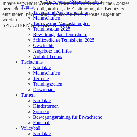
Norwegische Sportabzeichen
Inhalte verwendet werden, werden als nicht erforderliche Cookies
Tennis
bezeichnet. Es ist obligatorisch, die Zustimmung des Benutzers
Trainer und Ansprechpartner
einzuholen, bevor diese Cookies auf Ihrer Website ausgeführt
Mannschaften
werden.
Termine und Veranstaltungen
SPEICHERN & AKZEPTIEREN
Trainingsplan 2025
Bewirtungsplan Tennisheim
Schliessdienst Tennisheim 2025
Geschichte
Angebote und Infos
Anfahrt Tennis
Tischtennis
Kontakte
Mannschaften
Termine
Trainingszeiten
Downloads
Turnen
Kontakte
Kinderturnen
Sporteln
Bewegungstraining für Erwachsene
Faustball
Volleyball
Kontakte