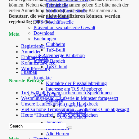
können. Neben dem Anmeldenamen geben Sie bitte nach der
Tennishalle
ersten Anmeldung unbedingt auch Ihren Klarnamen an.
Studio Münsterstraße
Benutzer, die wir nicht identifizieren können, werden
Soccerhalle
regelmäßig gelöscht.
TUS Geschäftsstelle
Prävention sexualisierte Gewalt
Download
Meta
Buchungen
Clubheim
Registrieren
TuS-Bulli
Anmelden
TuS Altenberge Klubshop
Eintrags-Feed
Interner Bereich
Kommentar-Feed
TuS Cloud
WordPress.org
Fussball
Kontakte
Neueste Beiträge
Kontakte der Fussballabteilung
Interesse am TuS Altenberge
TuS Fußball Frauen suchen noch Spielerinnen
Mannschaften
Westmünsterland-Laufserie in Münster fortgesetzt
Senioren
Unsere Laufexkursion nach Havixbeck
1. Mannschaft
Viel zu hohe Temperaturen – Volksbank Cup abgesagt!
2. Mannschaft
Heute “Hitzefrei” beim Sportabzeichen
3. Mannschaft
Junioren
Juniorinnen
Alte Herren
Meta