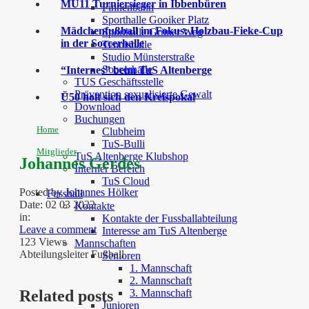
MU11 Turniersieger in Ibbenbüren
Finnenbahn
Sporthalle Gooiker Platz
Mädchenfußball im Fokus: Holzbau-Fieke-Cup
Sporthalle Grüner Weg
in der Soccerhalle
Tennishalle
Studio Münsterstraße
Soccerhalle
“Internes” beim TuS Altenberge
TUS Geschäftsstelle
Prävention sexualisierte Gewalt
Ü50 holt sich den Kreispokal
Download
Buchungen
Home
Clubheim
TuS-Bulli
Mitglieder
TuS Altenberge Klubshop
Johannes Gerdes
Interner Bereich
TuS Cloud
Posted by
Johannes Hölker
Fussball
Date:
02 03 2022
Kontakte
in:
Kontakte der Fussballabteilung
Leave a comment
Interesse am TuS Altenberge
123 Views
Mannschaften
Abteilungsleiter Fußball
Senioren
1. Mannschaft
2. Mannschaft
3. Mannschaft
Related posts
Junioren