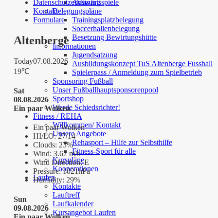
Datenschutzerklärung
Auswärtsspiele
Kontakt
Belegungspläne
Formulare
Trainingsplatzbelegung
Soccerhallenbelegung
Besetzung Bewirtungshütte
Altenberge
Informationen
Jugendsatzung
Today
07.08.2026
Ausbildungskonzept TuS Altenberge Fussball
19℃
Spielerpass / Anmeldung zum Spielbetrieb
Sponsoring Fußball
Unser Fußballhauptsponsorenpool
Sat
Sportshop
08.08.2026
Werde Schiedsrichter!
Ein paar Wolken
Fitness / REHA
Willkommen/ Kontakt
Ein paar Wolken
Unsere Angebote
HI/LO:
27/14
Rehasport – Hilfe zur Selbsthilfe
Clouds:
23%
Fitness-Sport für alle
Wind:
3.67 m/s
Kurspläne
Wind Direction:
E
Kooperationen
Pressure:
1021hPa
Laufen
Humidity:
29%
Kontakte
Lauftreff
Sun
Laufkalender
09.08.2026
Kursangebot Laufen
Ein paar Wolken