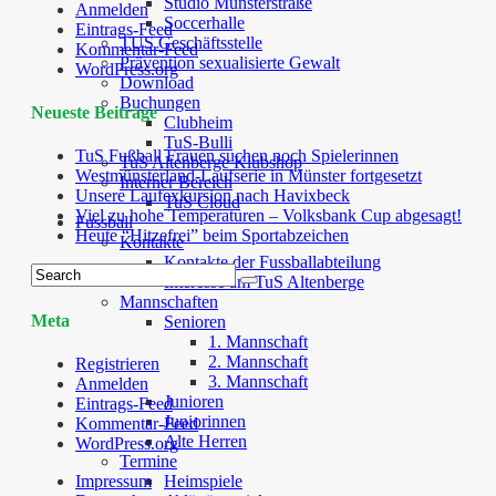
Studio Münsterstraße
Anmelden
Soccerhalle
Eintrags-Feed
TUS Geschäftsstelle
Kommentar-Feed
Prävention sexualisierte Gewalt
WordPress.org
Download
Buchungen
Neueste Beiträge
Clubheim
TuS-Bulli
TuS Fußball Frauen suchen noch Spielerinnen
TuS Altenberge Klubshop
Westmünsterland-Laufserie in Münster fortgesetzt
Interner Bereich
Unsere Laufexkursion nach Havixbeck
TuS Cloud
Viel zu hohe Temperaturen – Volksbank Cup abgesagt!
Fussball
Heute “Hitzefrei” beim Sportabzeichen
Kontakte
Kontakte der Fussballabteilung
Interesse am TuS Altenberge
Mannschaften
Meta
Senioren
1. Mannschaft
2. Mannschaft
Registrieren
3. Mannschaft
Anmelden
Junioren
Eintrags-Feed
Juniorinnen
Kommentar-Feed
Alte Herren
WordPress.org
Termine
Impressum
Heimspiele