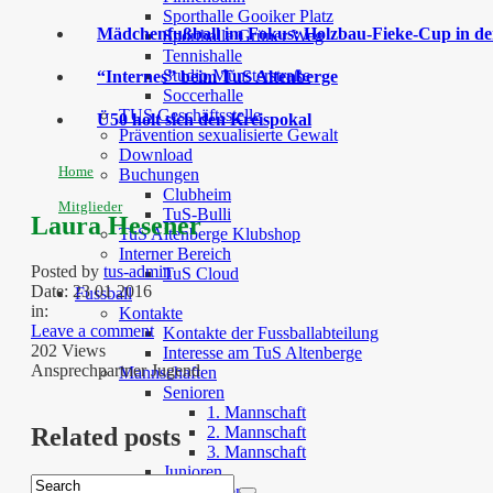
Sporthalle Gooiker Platz
Mädchenfußball im Fokus: Holzbau-Fieke-Cup in der
Sporthalle Grüner Weg
Tennishalle
Studio Münsterstraße
“Internes” beim TuS Altenberge
Soccerhalle
TUS Geschäftsstelle
Ü50 holt sich den Kreispokal
Prävention sexualisierte Gewalt
Download
Home
Buchungen
Clubheim
Mitglieder
TuS-Bulli
Laura Hesener
TuS Altenberge Klubshop
Interner Bereich
Posted by
tus-admin
TuS Cloud
Date:
23 01 2016
Fussball
in:
Kontakte
Leave a comment
Kontakte der Fussballabteilung
202 Views
Interesse am TuS Altenberge
Ansprechpartner Jugend
Mannschaften
Senioren
1. Mannschaft
2. Mannschaft
Related posts
3. Mannschaft
Junioren
Juniorinnen