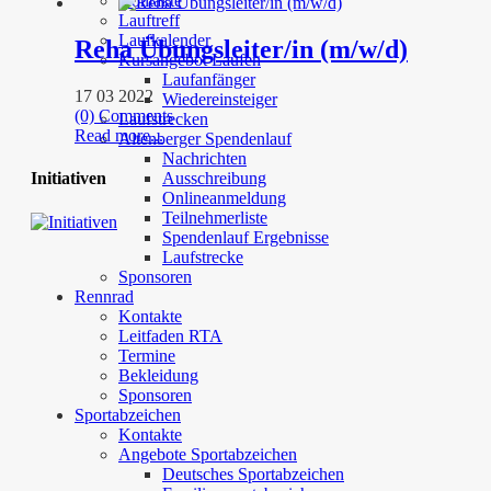
Kontakte
Lauftreff
Laufkalender
Reha Übungsleiter/in (m/w/d)
Kursangebot Laufen
Laufanfänger
17 03 2022
Wiedereinsteiger
(0) Comments
Laufstrecken
Read more...
Altenberger Spendenlauf
Nachrichten
Ausschreibung
Initiativen
Onlineanmeldung
Teilnehmerliste
Spendenlauf Ergebnisse
Laufstrecke
Sponsoren
Rennrad
Kontakte
Leitfaden RTA
Termine
Bekleidung
Sponsoren
Sportabzeichen
Kontakte
Angebote Sportabzeichen
Deutsches Sportabzeichen