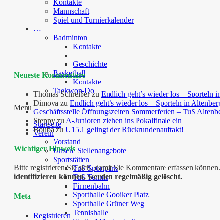
Kontakte
Mannschaft
Spiel und Turnierkalender
…
Badminton
Kontakte
Geschichte
Basketball
Neueste Kommentare
Kontakte
Taekwon-Do
Thomas Schreiber
zu
Endlich geht’s wieder los – Sporteln i
Dimova
zu
Endlich geht’s wieder los – Sporteln in Altenber
Menu
Geschäftsstelle Öffnungszeiten Sommerferien – TuS Altenb
Steppy
zu
A-Junioren ziehen ins Pokalfinale ein
Startseite
Bouba
zu
U15.1 gelingt der Rückrundenauftakt!
Verein
Vorstand
Wichtiger Hinweis
Unsere Stellenangebote
Sportstätten
Bitte registrieren Sie sich, damit Sie Kommentare erfassen kön
TuS Sportpark
identifizieren können, werden regelmäßig gelöscht.
TuS Tennis
Finnenbahn
Sporthalle Gooiker Platz
Meta
Sporthalle Grüner Weg
Tennishalle
Registrieren