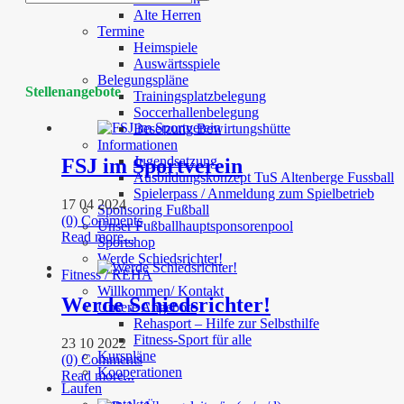
Alte Herren
Termine
Heimspiele
Auswärtsspiele
Belegungspläne
Stellenangebote
Trainingsplatzbelegung
Soccerhallenbelegung
Besetzung Bewirtungshütte
Informationen
Jugendsatzung
FSJ im Sportverein
Ausbildungskonzept TuS Altenberge Fussball
Spielerpass / Anmeldung zum Spielbetrieb
17 04 2024
Sponsoring Fußball
(0) Comments
Unser Fußballhauptsponsorenpool
Read more...
Sportshop
Werde Schiedsrichter!
Fitness / REHA
Willkommen/ Kontakt
Werde Schiedsrichter!
Unsere Angebote
Rehasport – Hilfe zur Selbsthilfe
Fitness-Sport für alle
23 10 2022
Kurspläne
(0) Comments
Kooperationen
Read more...
Laufen