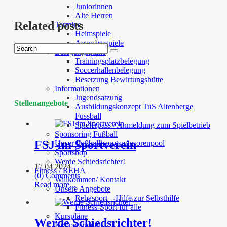
Juniorinnen
Alte Herren
Related posts
Termine
Heimspiele
Auswärtsspiele
Belegungspläne
Trainingsplatzbelegung
Soccerhallenbelegung
Besetzung Bewirtungshütte
Informationen
Jugendsatzung
Stellenangebote
Ausbildungskonzept TuS Altenberge
Fussball
Spielerpass / Anmeldung zum Spielbetrieb
Sponsoring Fußball
FSJ im Sportverein
Unser Fußballhauptsponsorenpool
Sportshop
Werde Schiedsrichter!
17 04 2024
Fitness / REHA
(0) Comments
Willkommen/ Kontakt
Read more...
Unsere Angebote
Rehasport – Hilfe zur Selbsthilfe
Fitness-Sport für alle
Kurspläne
Werde Schiedsrichter!
Kooperationen