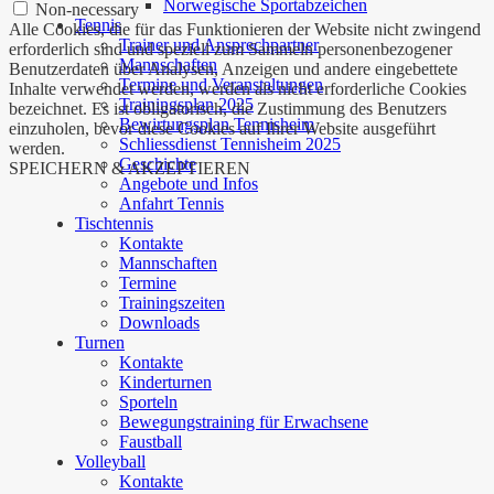
Norwegische Sportabzeichen
Non-necessary
Tennis
Alle Cookies, die für das Funktionieren der Website nicht zwingend
Trainer und Ansprechpartner
erforderlich sind und speziell zum Sammeln personenbezogener
Mannschaften
Benutzerdaten über Analysen, Anzeigen und andere eingebettete
Termine und Veranstaltungen
Inhalte verwendet werden, werden als nicht erforderliche Cookies
Trainingsplan 2025
bezeichnet. Es ist obligatorisch, die Zustimmung des Benutzers
Bewirtungsplan Tennisheim
einzuholen, bevor diese Cookies auf Ihrer Website ausgeführt
Schliessdienst Tennisheim 2025
werden.
Geschichte
SPEICHERN & AKZEPTIEREN
Angebote und Infos
Anfahrt Tennis
Tischtennis
Kontakte
Mannschaften
Termine
Trainingszeiten
Downloads
Turnen
Kontakte
Kinderturnen
Sporteln
Bewegungstraining für Erwachsene
Faustball
Volleyball
Kontakte