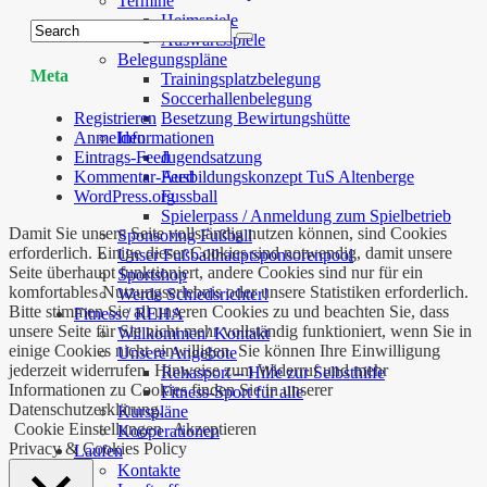
Termine
Heimspiele
Auswärtsspiele
Belegungspläne
Meta
Trainingsplatzbelegung
Soccerhallenbelegung
Registrieren
Besetzung Bewirtungshütte
Anmelden
Informationen
Eintrags-Feed
Jugendsatzung
Kommentar-Feed
Ausbildungskonzept TuS Altenberge
WordPress.org
Fussball
Spielerpass / Anmeldung zum Spielbetrieb
Damit Sie unsere Seite vollständig nutzen können, sind Cookies
Sponsoring Fußball
erforderlich. Einige dieser Cookies sind notwendig, damit unsere
Unser Fußballhauptsponsorenpool
Seite überhaupt funktioniert, andere Cookies sind nur für ein
Sportshop
komfortables Nutzungserlebnis oder unsere Statistiken erforderlich.
Werde Schiedsrichter!
Bitte stimmen Sie all unseren Cookies zu und beachten Sie, dass
Fitness / REHA
unsere Seite für Sie nicht mehr vollständig funktioniert, wenn Sie in
Willkommen/ Kontakt
einige Cookies nicht einwilligen. Sie können Ihre Einwilligung
Unsere Angebote
jederzeit widerrufen. Hinweise zum Widerruf und mehr
Rehasport – Hilfe zur Selbsthilfe
Informationen zu Cookies finden Sie in unserer
Fitness-Sport für alle
Datenschutzerklärung.
Kurspläne
Cookie Einstellungen
Akzeptieren
Kooperationen
Privacy & Cookies Policy
Laufen
Kontakte