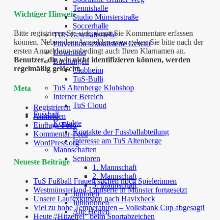
Tennishalle
Wichtiger Hinweis
Studio Münsterstraße
Soccerhalle
Bitte registrieren Sie sich, damit Sie Kommentare erfassen
TUS Geschäftsstelle
können. Neben dem Anmeldenamen geben Sie bitte nach der
Prävention sexualisierte Gewalt
ersten Anmeldung unbedingt auch Ihren Klarnamen an.
Download
Benutzer, die wir nicht identifizieren können, werden
Buchungen
regelmäßig gelöscht.
Clubheim
TuS-Bulli
TuS Altenberge Klubshop
Meta
Interner Bereich
TuS Cloud
Registrieren
Fussball
Anmelden
Kontakte
Eintrags-Feed
Kontakte der Fussballabteilung
Kommentar-Feed
Interesse am TuS Altenberge
WordPress.org
Mannschaften
Senioren
Neueste Beiträge
1. Mannschaft
2. Mannschaft
TuS Fußball Frauen suchen noch Spielerinnen
3. Mannschaft
Westmünsterland-Laufserie in Münster fortgesetzt
Junioren
Unsere Laufexkursion nach Havixbeck
Juniorinnen
Viel zu hohe Temperaturen – Volksbank Cup abgesagt!
Alte Herren
Heute “Hitzefrei” beim Sportabzeichen