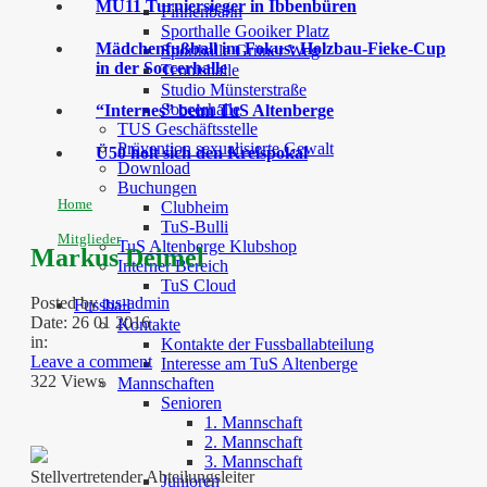
MU11 Turniersieger in Ibbenbüren
Finnenbahn
Sporthalle Gooiker Platz
Mädchenfußball im Fokus: Holzbau-Fieke-Cup
Sporthalle Grüner Weg
in der Soccerhalle
Tennishalle
Studio Münsterstraße
Soccerhalle
“Internes” beim TuS Altenberge
TUS Geschäftsstelle
Prävention sexualisierte Gewalt
Ü50 holt sich den Kreispokal
Download
Buchungen
Home
Clubheim
TuS-Bulli
Mitglieder
TuS Altenberge Klubshop
Markus Deimel
Interner Bereich
TuS Cloud
Posted by
tus-admin
Fussball
Date:
26 01 2016
Kontakte
in:
Kontakte der Fussballabteilung
Leave a comment
Interesse am TuS Altenberge
322 Views
Mannschaften
Senioren
1. Mannschaft
2. Mannschaft
3. Mannschaft
Stellvertretender Abteilungsleiter
Junioren