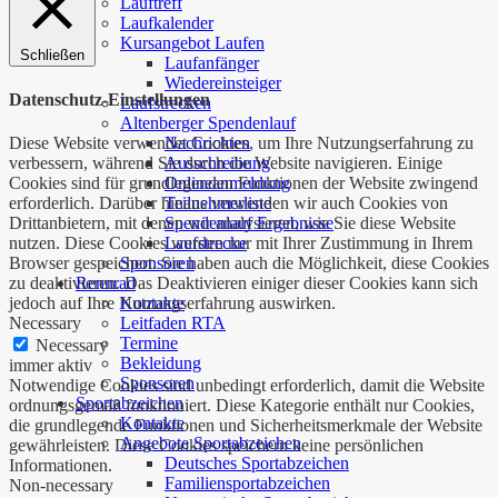
Lauftreff
Laufkalender
Kursangebot Laufen
Schließen
Laufanfänger
Wiedereinsteiger
Datenschutz-Einstellungen
Laufstrecken
Altenberger Spendenlauf
Nachrichten
Diese Website verwendet Cookies, um Ihre Nutzungserfahrung zu
Ausschreibung
verbessern, während Sie durch die Website navigieren. Einige
Onlineanmeldung
Cookies sind für grundlegenden Funktionen der Website zwingend
Teilnehmerliste
erforderlich. Darüber hinaus verwenden wir auch Cookies von
Spendenlauf Ergebnisse
Drittanbietern, mit denen wir analysieren, wie Sie diese Website
Laufstrecke
nutzen. Diese Cookies werden nur mit Ihrer Zustimmung in Ihrem
Sponsoren
Browser gespeichert. Sie haben auch die Möglichkeit, diese Cookies
Rennrad
zu deaktivieren. Das Deaktivieren einiger dieser Cookies kann sich
Kontakte
jedoch auf Ihre Nutzungserfahrung auswirken.
Leitfaden RTA
Necessary
Termine
Necessary
Bekleidung
immer aktiv
Sponsoren
Notwendige Cookies sind unbedingt erforderlich, damit die Website
Sportabzeichen
ordnungsgemäß funktioniert. Diese Kategorie enthält nur Cookies,
Kontakte
die grundlegende Funktionen und Sicherheitsmerkmale der Website
Angebote Sportabzeichen
gewährleisten. Diese Cookies speichern keine persönlichen
Deutsches Sportabzeichen
Informationen.
Familiensportabzeichen
Non-necessary