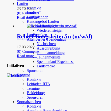
Laufen
Kontakte
23 10 2022
Lauftreff
(0) Comments
Laufkalender
Read more...
Kursangebot Laufen
Laufanfänger
Wiedereinsteiger
Laufstrecken
Reha Übungsleiter/in (m/w/d)
Altenberger Spendenlauf
Nachrichten
17 03 2022
Ausschreibung
(0) Comments
Onlineanmeldung
Read more...
Teilnehmerliste
Spendenlauf Ergebnisse
Initiativen
Laufstrecke
Sponsoren
Rennrad
Kontakte
Leitfaden RTA
Termine
Bekleidung
Sponsoren
Sportabzeichen
Kontakte
Angebote Sportabzeichen