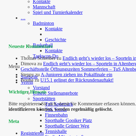
Kontakte
Mannschaft
Spiel und Turnierkalender
…
Badminton
Kontakte
Geschichte
Basketball
Neueste Kommentare
Kontakte
Taekwon-Do
Thomas Schreiber
zu
Endlich geht’s wieder los – Sporteln i
Dimova
zu
Endlich geht’s wieder los – Sporteln in Altenber
Menu
Geschäftsstelle Öffnungszeiten Sommerferien – TuS Altenb
Steppy
zu
A-Junioren ziehen ins Pokalfinale ein
Startseite
Bouba
zu
U15.1 gelingt der Rückrundenauftakt!
Verein
Vorstand
Wichtiger Hinweis
Unsere Stellenangebote
Sportstätten
Bitte registrieren Sie sich, damit Sie Kommentare erfassen kön
TuS Sportpark
identifizieren können, werden regelmäßig gelöscht.
TuS Tennis
Finnenbahn
Sporthalle Gooiker Platz
Meta
Sporthalle Grüner Weg
Tennishalle
Registrieren