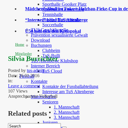
Sporthalle Gooiker Platz
Mädchenfußball im Fokus: Holzbau-Fieke-Cup in der
Sporthalle Grüner Weg
Tennishalle
Studio Münsterstraße
“Internes” beim TuS Altenberge
Soccerhalle
TUS Geschäftsstelle
Ü50 holt sich den Kreispokal
Prävention sexualisierte Gewalt
Download
Home
Buchungen
Clubheim
Mitglieder
TuS-Bulli
Silvia Burrichter
TuS Altenberge Klubshop
Interner Bereich
Posted by
tus-admin
TuS Cloud
Date:
26 01 2016
Fussball
in:
Kontakte
Leave a comment
Kontakte der Fussballabteilung
107 Views
Interesse am TuS Altenberge
Ansprechpartner Volleyball
Mannschaften
Senioren
1. Mannschaft
2. Mannschaft
Related posts
3. Mannschaft
Junioren
Juniorinnen