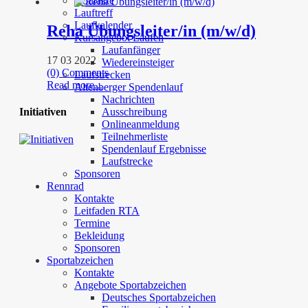
Kontakte
Lauftreff
Laufkalender
Reha Übungsleiter/in (m/w/d)
Kursangebot Laufen
Laufanfänger
17 03 2022
Wiedereinsteiger
(0) Comments
Laufstrecken
Read more...
Altenberger Spendenlauf
Nachrichten
Ausschreibung
Initiativen
Onlineanmeldung
Teilnehmerliste
Spendenlauf Ergebnisse
Laufstrecke
Sponsoren
Rennrad
Kontakte
Leitfaden RTA
Termine
Bekleidung
Sponsoren
Sportabzeichen
Kontakte
Angebote Sportabzeichen
Deutsches Sportabzeichen