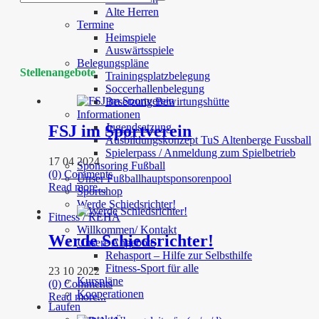
Alte Herren
Termine
Heimspiele
Auswärtsspiele
Belegungspläne
Stellenangebote
Trainingsplatzbelegung
Soccerhallenbelegung
Besetzung Bewirtungshütte
Informationen
Jugendsatzung
FSJ im Sportverein
Ausbildungskonzept TuS Altenberge Fussball
Spielerpass / Anmeldung zum Spielbetrieb
17 04 2024
Sponsoring Fußball
(0) Comments
Unser Fußballhauptsponsorenpool
Read more...
Sportshop
Werde Schiedsrichter!
Fitness / REHA
Willkommen/ Kontakt
Werde Schiedsrichter!
Unsere Angebote
Rehasport – Hilfe zur Selbsthilfe
Fitness-Sport für alle
23 10 2022
Kurspläne
(0) Comments
Kooperationen
Read more...
Laufen