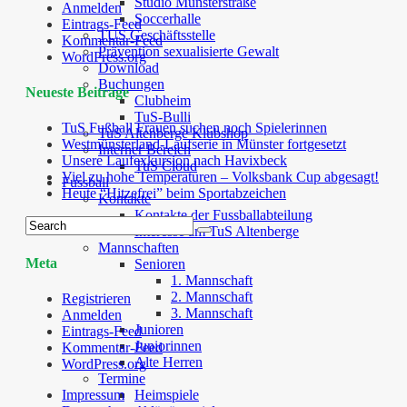
Studio Münsterstraße
Anmelden
Soccerhalle
Eintrags-Feed
TUS Geschäftsstelle
Kommentar-Feed
Prävention sexualisierte Gewalt
WordPress.org
Download
Buchungen
Neueste Beiträge
Clubheim
TuS-Bulli
TuS Fußball Frauen suchen noch Spielerinnen
TuS Altenberge Klubshop
Westmünsterland-Laufserie in Münster fortgesetzt
Interner Bereich
Unsere Laufexkursion nach Havixbeck
TuS Cloud
Viel zu hohe Temperaturen – Volksbank Cup abgesagt!
Fussball
Heute “Hitzefrei” beim Sportabzeichen
Kontakte
Kontakte der Fussballabteilung
Interesse am TuS Altenberge
Mannschaften
Meta
Senioren
1. Mannschaft
2. Mannschaft
Registrieren
3. Mannschaft
Anmelden
Junioren
Eintrags-Feed
Juniorinnen
Kommentar-Feed
Alte Herren
WordPress.org
Termine
Impressum
Heimspiele