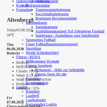
Datenschutzerklärung
Auswärtsspiele
Kontakt
Belegungspläne
Formulare
Trainingsplatzbelegung
Soccerhallenbelegung
Besetzung Bewirtungshütte
Altenberge
Informationen
Jugendsatzung
Today
05.08.2026
Ausbildungskonzept TuS Altenberge Fussball
26℃
Spielerpass / Anmeldung zum Spielbetrieb
Sponsoring Fußball
Unser Fußballhauptsponsorenpool
Thu
Sportshop
06.08.2026
Werde Schiedsrichter!
Bedeckt
Fitness / REHA
Willkommen/ Kontakt
Bedeckt
Unsere Angebote
HI/LO:
23/16
Rehasport – Hilfe zur Selbsthilfe
Clouds:
100%
Fitness-Sport für alle
Wind:
8.13 m/s
Kurspläne
Wind Direction:
WNW
Kooperationen
Pressure:
1019hPa
Laufen
Humidity:
32%
Kontakte
Lauftreff
Fri
Laufkalender
07.08.2026
Kursangebot Laufen
Überwiegend bewölkt