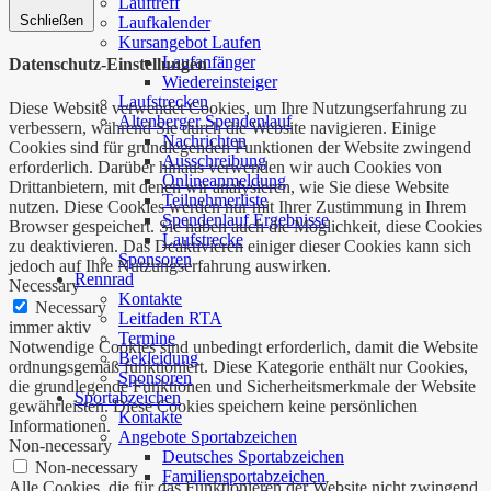
Lauftreff
Schließen
Laufkalender
Kursangebot Laufen
Laufanfänger
Datenschutz-Einstellungen
Wiedereinsteiger
Laufstrecken
Diese Website verwendet Cookies, um Ihre Nutzungserfahrung zu
Altenberger Spendenlauf
verbessern, während Sie durch die Website navigieren. Einige
Nachrichten
Cookies sind für grundlegenden Funktionen der Website zwingend
Ausschreibung
erforderlich. Darüber hinaus verwenden wir auch Cookies von
Onlineanmeldung
Drittanbietern, mit denen wir analysieren, wie Sie diese Website
Teilnehmerliste
nutzen. Diese Cookies werden nur mit Ihrer Zustimmung in Ihrem
Spendenlauf Ergebnisse
Browser gespeichert. Sie haben auch die Möglichkeit, diese Cookies
Laufstrecke
zu deaktivieren. Das Deaktivieren einiger dieser Cookies kann sich
Sponsoren
jedoch auf Ihre Nutzungserfahrung auswirken.
Rennrad
Necessary
Kontakte
Necessary
Leitfaden RTA
immer aktiv
Termine
Notwendige Cookies sind unbedingt erforderlich, damit die Website
Bekleidung
ordnungsgemäß funktioniert. Diese Kategorie enthält nur Cookies,
Sponsoren
die grundlegende Funktionen und Sicherheitsmerkmale der Website
Sportabzeichen
gewährleisten. Diese Cookies speichern keine persönlichen
Kontakte
Informationen.
Angebote Sportabzeichen
Non-necessary
Deutsches Sportabzeichen
Non-necessary
Familiensportabzeichen
Alle Cookies, die für das Funktionieren der Website nicht zwingend