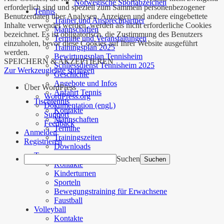
Norwegische Sportabzeichen
erforderlich sind und speziell zum Sammeln personenbezogener
Tennis
Benutzerdaten über Analysen, Anzeigen und andere eingebettete
Trainer und Ansprechpartner
Inhalte verwendet werden, werden als nicht erforderliche Cookies
Mannschaften
bezeichnet. Es ist obligatorisch, die Zustimmung des Benutzers
Termine und Veranstaltungen
einzuholen, bevor diese Cookies auf Ihrer Website ausgeführt
Trainingsplan 2025
werden.
Bewirtungsplan Tennisheim
SPEICHERN & AKZEPTIEREN
Schliessdienst Tennisheim 2025
Zur Werkzeugleiste springen
Geschichte
Angebote und Infos
Über WordPress
Anfahrt Tennis
WordPress.org
Tischtennis
Dokumentation (engl.)
Kontakte
Support
Mannschaften
Feedback
Termine
Anmelden
Trainingszeiten
Registrieren
Downloads
Turnen
Suchen
Kontakte
Kinderturnen
Sporteln
Bewegungstraining für Erwachsene
Faustball
Volleyball
Kontakte