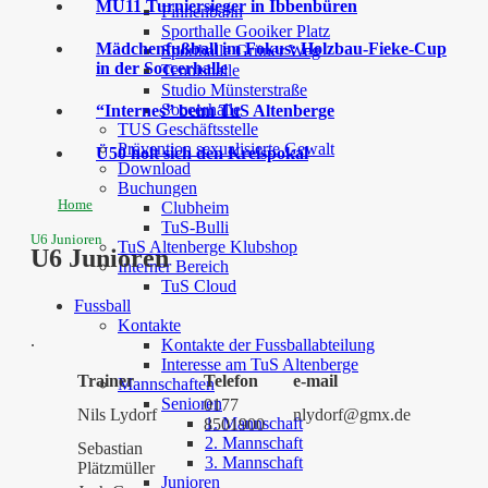
MU11 Turniersieger in Ibbenbüren
Finnenbahn
Sporthalle Gooiker Platz
Mädchenfußball im Fokus: Holzbau-Fieke-Cup
Sporthalle Grüner Weg
in der Soccerhalle
Tennishalle
Studio Münsterstraße
Soccerhalle
“Internes” beim TuS Altenberge
TUS Geschäftsstelle
Prävention sexualisierte Gewalt
Ü50 holt sich den Kreispokal
Download
Buchungen
Home
Clubheim
TuS-Bulli
U6 Junioren
TuS Altenberge Klubshop
U6 Junioren
Interner Bereich
TuS Cloud
Fussball
Kontakte
.
Kontakte der Fussballabteilung
Interesse am TuS Altenberge
Trainer
Telefon
e-mail
Mannschaften
Senioren
0177
Nils Lydorf
nlydorf@gmx.de
1. Mannschaft
8501900
2. Mannschaft
Sebastian
3. Mannschaft
Plätzmüller
Junioren