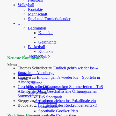
Faustball
Volleyball
Kontakte
Mannschaft
Spiel und Turnierkalender
…
Badminton
Kontakte
Geschichte
Basketball
Kontakte
Taekwon-Do
Neueste Kommentare
Menu
Thomas Schreiber
zu
Endlich geht’s wieder los –
Sporteln in Altenberge
Startseite
Dimova
zu
Endlich geht’s wieder los – Sporteln in
Verein
Altenberge
Vorstand
Geschäftsstelle Öffnungszeiten Sommerferien – TuS
Unsere Stellenangebote
Altenberge 09
zu
Geschäftsstelle Öffnungszeiten
Sportstätten
Sommerferien
TuS Sportpark
Steppy
zu
A-Junioren ziehen ins Pokalfinale ein
TuS Tennis
Bouba
zu
U15.1 gelingt der Rückrundenauftakt!
Finnenbahn
Sporthalle Gooiker Platz
Wichtiger Hinweis
Sporthalle Grüner Weg