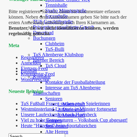
Tennishalle
Studio Münsterstraße
Bitte registrieren Sie sich, damit Sie Kommentare erfassen
Soccerhalle
können. Neben dem Anmeldenamen geben Sie bitte nach der
TUS Geschäftsstelle
ersten Anmeldung unbedingt auch Ihren Klarnamen an.
Prävention sexualisierte Gewalt
Benutzer, die wir nicht identifizieren können, werden
Download
regelmäßig gelöscht.
Buchungen
Clubheim
Meta
TuS-Bulli
TuS Altenberge Klubshop
Registrieren
Interner Bereich
Anmelden
TuS Cloud
Eintrags-Feed
Fussball
Kommentar-Feed
Kontakte
WordPress.org
Kontakte der Fussballabteilung
Interesse am TuS Altenberge
Neueste Beiträge
Mannschaften
Senioren
TuS Fußball Frauen suchen noch Spielerinnen
1. Mannschaft
Westmünsterland-Laufserie in Münster fortgesetzt
2. Mannschaft
Unsere Laufexkursion nach Havixbeck
3. Mannschaft
Viel zu hohe Temperaturen – Volksbank Cup abgesagt!
Junioren
Heute “Hitzefrei” beim Sportabzeichen
Juniorinnen
Alte Herren