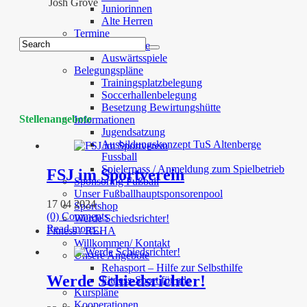
Josh Grove
Juniorinnen
Alte Herren
Termine
Heimspiele
Auswärtsspiele
Belegungspläne
Trainingsplatzbelegung
Soccerhallenbelegung
Besetzung Bewirtungshütte
Stellenangebote
Informationen
Jugendsatzung
Ausbildungskonzept TuS Altenberge
Fussball
Spielerpass / Anmeldung zum Spielbetrieb
FSJ im Sportverein
Sponsoring Fußball
Unser Fußballhauptsponsorenpool
17 04 2024
Sportshop
(0) Comments
Werde Schiedsrichter!
Read more...
Fitness / REHA
Willkommen/ Kontakt
Unsere Angebote
Rehasport – Hilfe zur Selbsthilfe
Werde Schiedsrichter!
Fitness-Sport für alle
Kurspläne
Kooperationen