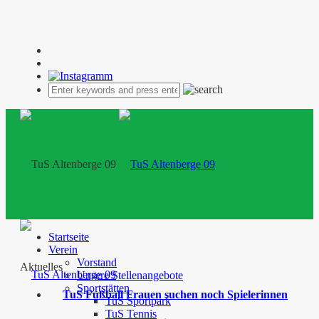
Startseite
Verein
Vorstand
Aktuelles
Unsere Stellenangebote
Sportstätten
TuS Fußball Frauen suchen noch Spielerinnen
TuS Sportpark
TuS Tennis