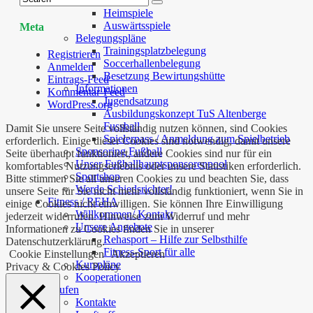
Termine
Heimspiele
Auswärtsspiele
Meta
Belegungspläne
Trainingsplatzbelegung
Registrieren
Soccerhallenbelegung
Anmelden
Besetzung Bewirtungshütte
Eintrags-Feed
Informationen
Kommentar-Feed
Jugendsatzung
WordPress.org
Ausbildungskonzept TuS Altenberge
Fussball
Damit Sie unsere Seite vollständig nutzen können, sind Cookies
Spielerpass / Anmeldung zum Spielbetrieb
erforderlich. Einige dieser Cookies sind notwendig, damit unsere
Sponsoring Fußball
Seite überhaupt funktioniert, andere Cookies sind nur für ein
Unser Fußballhauptsponsorenpool
komfortables Nutzungserlebnis oder unsere Statistiken erforderlich.
Sportshop
Bitte stimmen Sie all unseren Cookies zu und beachten Sie, dass
Werde Schiedsrichter!
unsere Seite für Sie nicht mehr vollständig funktioniert, wenn Sie in
Fitness / REHA
einige Cookies nicht einwilligen. Sie können Ihre Einwilligung
Willkommen/ Kontakt
jederzeit widerrufen. Hinweise zum Widerruf und mehr
Unsere Angebote
Informationen zu Cookies finden Sie in unserer
Rehasport – Hilfe zur Selbsthilfe
Datenschutzerklärung.
Fitness-Sport für alle
Cookie Einstellungen
Akzeptieren
Kurspläne
Privacy & Cookies Policy
Kooperationen
Laufen
Kontakte