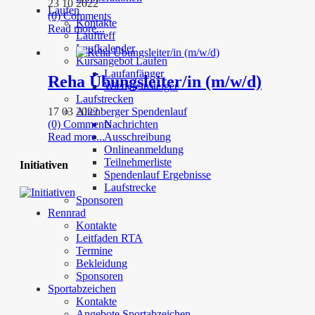
23 10 2022
Laufen
(0) Comments
Kontakte
Read more...
Lauftreff
Laufkalender
Kursangebot Laufen
Laufanfänger
Reha Übungsleiter/in (m/w/d)
Wiedereinsteiger
Laufstrecken
Altenberger Spendenlauf
17 03 2022
Nachrichten
(0) Comments
Ausschreibung
Read more...
Onlineanmeldung
Teilnehmerliste
Initiativen
Spendenlauf Ergebnisse
Laufstrecke
Sponsoren
Rennrad
Kontakte
Leitfaden RTA
Termine
Bekleidung
Sponsoren
Sportabzeichen
Kontakte
Angebote Sportabzeichen