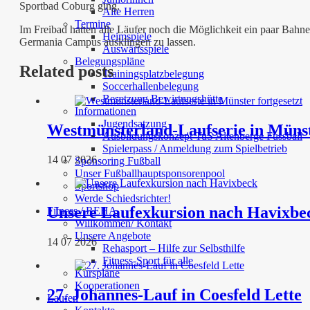
Sportbad Coburg ging.
Alte Herren
Termine
Im Freibad hatten alle Läufer noch die Möglichkeit ein paar B
Heimspiele
Germania Campus ausklingen zu lassen.
Auswärtsspiele
Belegungspläne
Related posts
Trainingsplatzbelegung
Soccerhallenbelegung
Besetzung Bewirtungshütte
Informationen
Jugendsatzung
Westmünsterland-Laufserie in Münst
Ausbildungskonzept TuS Altenberge Fussball
Spielerpass / Anmeldung zum Spielbetrieb
14 07 2026
Sponsoring Fußball
Unser Fußballhauptsponsorenpool
Sportshop
Werde Schiedsrichter!
Unsere Laufexkursion nach Havixbe
Fitness / REHA
Willkommen/ Kontakt
Unsere Angebote
14 07 2026
Rehasport – Hilfe zur Selbsthilfe
Fitness-Sport für alle
Kurspläne
Kooperationen
27. Johannes-Lauf in Coesfeld Lette
Laufen