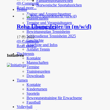
Familiensportabzeichen
(0) Comments
Norwegische Sportabzeichen
Read more...
Tennis
Trainer und Ansprechpartner
Mannschaften
Termine und Veranstaltungen
Reha Übungsleiter/in (m/w/d)
Trainingsplan 2025
Bewirtungsplan Tennisheim
Schliessdienst Tennisheim 2025
17 03 2022
Geschichte
(0) Comments
Angebote und Infos
Read more...
Anfahrt Tennis
Tischtennis
Initiativen
Kontakte
Mannschaften
Termine
Trainingszeiten
Downloads
Turnen
Kontakte
Kinderturnen
Sporteln
Bewegungstraining für Erwachsene
Faustball
Volleyball