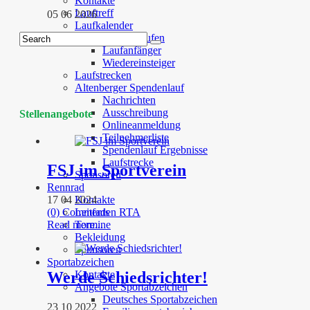
Kontakte
Lauftreff
05 06 2026
Laufkalender
Kursangebot Laufen
Laufanfänger
Wiedereinsteiger
Laufstrecken
Altenberger Spendenlauf
Nachrichten
Ausschreibung
Stellenangebote
Onlineanmeldung
Teilnehmerliste
Spendenlauf Ergebnisse
Laufstrecke
FSJ im Sportverein
Sponsoren
Rennrad
17 04 2024
Kontakte
(0) Comments
Leitfaden RTA
Read more...
Termine
Bekleidung
Sponsoren
Sportabzeichen
Werde Schiedsrichter!
Kontakte
Angebote Sportabzeichen
Deutsches Sportabzeichen
23 10 2022