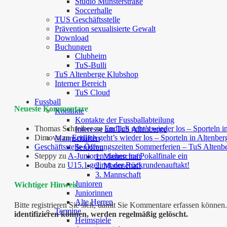
Studio Münsterstraße
Soccerhalle
TUS Geschäftsstelle
Prävention sexualisierte Gewalt
Download
Buchungen
Clubheim
TuS-Bulli
TuS Altenberge Klubshop
Interner Bereich
TuS Cloud
Fussball
Neueste Kommentare
Kontakte
Kontakte der Fussballabteilung
Thomas Schreiber
zu
Endlich geht’s wieder los – Sporteln i
Interesse am TuS Altenberge
Dimova
zu
Endlich geht’s wieder los – Sporteln in Altenber
Mannschaften
Geschäftsstelle Öffnungszeiten Sommerferien – TuS Altenb
Senioren
Steppy
zu
A-Junioren ziehen ins Pokalfinale ein
1. Mannschaft
Bouba
zu
U15.1 gelingt der Rückrundenauftakt!
2. Mannschaft
3. Mannschaft
Junioren
Wichtiger Hinweis
Juniorinnen
Alte Herren
Bitte registrieren Sie sich, damit Sie Kommentare erfassen kön
Termine
identifizieren können, werden regelmäßig gelöscht.
Heimspiele