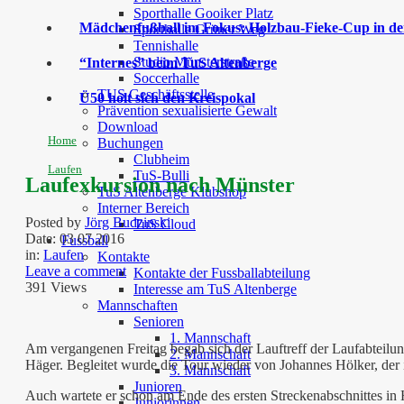
Sporthalle Gooiker Platz
Mädchenfußball im Fokus: Holzbau-Fieke-Cup in der
Sporthalle Grüner Weg
Tennishalle
Studio Münsterstraße
“Internes” beim TuS Altenberge
Soccerhalle
TUS Geschäftsstelle
Ü50 holt sich den Kreispokal
Prävention sexualisierte Gewalt
Download
Home
Buchungen
Clubheim
Laufen
TuS-Bulli
Laufexkursion nach Münster
TuS Altenberge Klubshop
Interner Bereich
Posted by
Jörg Budzinski
TuS Cloud
Date:
03 07 2016
Fussball
in:
Laufen
Kontakte
Leave a comment
Kontakte der Fussballabteilung
391 Views
Interesse am TuS Altenberge
Mannschaften
Senioren
1. Mannschaft
Am vergangenen Freitag begab sich der Lauftreff der Laufabteilun
2. Mannschaft
Häger. Begleitet wurde die Tour wieder von Johannes Hölker, der 
3. Mannschaft
Junioren
Auch wartete er schon am Ende des ersten Streckenabschnittes in
Juniorinnen