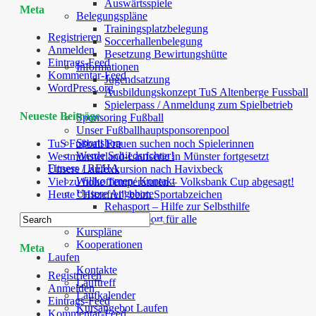
Auswärtsspiele
Meta
Belegungspläne
Trainingsplatzbelegung
Registrieren
Soccerhallenbelegung
Anmelden
Besetzung Bewirtungshütte
Eintrags-Feed
Informationen
Kommentar-Feed
Jugendsatzung
WordPress.org
Ausbildungskonzept TuS Altenberge Fussball
Spielerpass / Anmeldung zum Spielbetrieb
Neueste Beiträge
Sponsoring Fußball
Unser Fußballhauptsponsorenpool
Sportshop
TuS Fußball Frauen suchen noch Spielerinnen
Werde Schiedsrichter!
Westmünsterland-Laufserie in Münster fortgesetzt
Fitness / REHA
Unsere Laufexkursion nach Havixbeck
Willkommen/ Kontakt
Viel zu hohe Temperaturen – Volksbank Cup abgesagt!
Unsere Angebote
Heute “Hitzefrei” beim Sportabzeichen
Rehasport – Hilfe zur Selbsthilfe
Fitness-Sport für alle
Kurspläne
Kooperationen
Meta
Laufen
Kontakte
Registrieren
Lauftreff
Anmelden
Laufkalender
Eintrags-Feed
Kursangebot Laufen
Kommentar-Feed