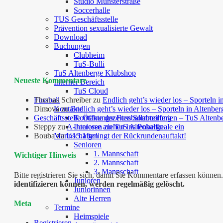
Studio Münsterstraße
Soccerhalle
TUS Geschäftsstelle
Prävention sexualisierte Gewalt
Download
Buchungen
Clubheim
TuS-Bulli
TuS Altenberge Klubshop
Neueste Kommentare
Interner Bereich
TuS Cloud
Fussball
Thomas Schreiber
zu
Endlich geht’s wieder los – Sporteln i
Kontakte
Dimova
zu
Endlich geht’s wieder los – Sporteln in Altenber
Kontakte der Fussballabteilung
Geschäftsstelle Öffnungszeiten Sommerferien – TuS Altenb
Interesse am TuS Altenberge
Steppy
zu
A-Junioren ziehen ins Pokalfinale ein
Mannschaften
Bouba
zu
U15.1 gelingt der Rückrundenauftakt!
Senioren
1. Mannschaft
Wichtiger Hinweis
2. Mannschaft
3. Mannschaft
Bitte registrieren Sie sich, damit Sie Kommentare erfassen kön
Junioren
identifizieren können, werden regelmäßig gelöscht.
Juniorinnen
Alte Herren
Meta
Termine
Heimspiele
Registrieren