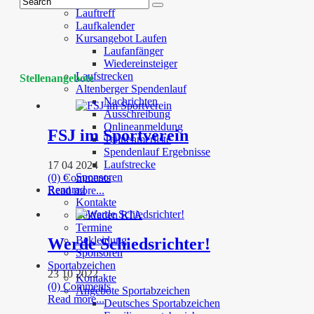
Kontakte
Lauftreff
Laufkalender
Kursangebot Laufen
Laufanfänger
Wiedereinsteiger
Laufstrecken
Stellenangebote
Altenberger Spendenlauf
Nachrichten
Ausschreibung
Onlineanmeldung
FSJ im Sportverein
Teilnehmerliste
Spendenlauf Ergebnisse
Laufstrecke
17 04 2024
Sponsoren
(0) Comments
Rennrad
Read more...
Kontakte
Leitfaden RTA
Termine
Bekleidung
Werde Schiedsrichter!
Sponsoren
Sportabzeichen
23 10 2022
Kontakte
(0) Comments
Angebote Sportabzeichen
Read more...
Deutsches Sportabzeichen