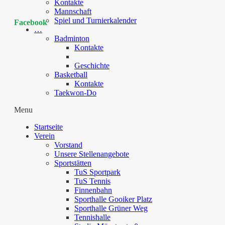
Kontakte
Mannschaft
Spiel und Turnierkalender
Facebook
…
Badminton
Kontakte
Geschichte
Basketball
Kontakte
Taekwon-Do
Menu
Startseite
Verein
Vorstand
Unsere Stellenangebote
Sportstätten
TuS Sportpark
TuS Tennis
Finnenbahn
Sporthalle Gooiker Platz
Sporthalle Grüner Weg
Tennishalle