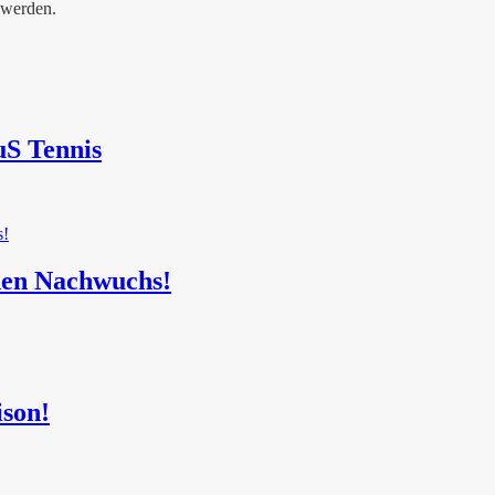
 werden.
uS Tennis
 den Nachwuchs!
ison!