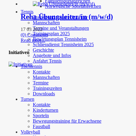
Familiensportabzeichen
Norwegische Sportabzeichen
Tennis
Reha Übungsleiter/in (m/w/d)
Trainer und Ansprechpartner
Mannschaften
Termine und Veranstaltungen
17 03 2022
Trainingsplan 2025
(0) Comments
Bewirtungsplan Tennisheim
Read more...
Schliessdienst Tennisheim 2025
Geschichte
Initiativen
Angebote und Infos
Anfahrt Tennis
Tischtennis
Kontakte
Mannschaften
Termine
Trainingszeiten
Downloads
Turnen
Kontakte
Kinderturnen
Sporteln
Bewegungstraining für Erwachsene
Faustball
Volleyball