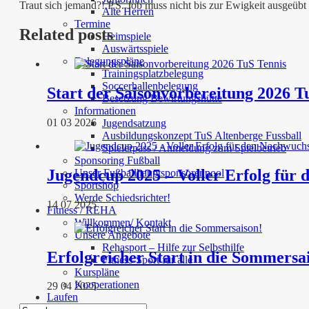
Traut sich jemand?! P.S. Job muss nicht bis zur Ewigkeit ausgeübt
Alte Herren
Termine
Related posts
Heimspiele
Auswärtsspiele
Belegungspläne
Trainingsplatzbelegung
Soccerhallenbelegung
Start der Saisonvorbereitung 2026 T
Besetzung Bewirtungshütte
Informationen
01 03 2026
Jugendsatzung
Ausbildungskonzept TuS Altenberge Fussball
Spielerpass / Anmeldung zum Spielbetrieb
Sponsoring Fußball
Jugendcup 2025 – Voller Erfolg für
Unser Fußballhauptsponsorenpool
Sportshop
Werde Schiedsrichter!
14 07 2025
Fitness / REHA
Willkommen/ Kontakt
Unsere Angebote
Rehasport – Hilfe zur Selbsthilfe
Erfolgreicher Start in die Sommersa
Fitness-Sport für alle
Kurspläne
Kooperationen
29 04 2025
Laufen