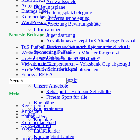
Auswärtsspiele
Anmelden
Belegungspläne
Eintrags-Feed
Trainingsplatzbelegung
Kommentar-Feed
Soccerhallenbelegung
WordPress.org
Besetzung Bewirtungshütte
Informationen
Neueste Beiträge
Jugendsatzung
Ausbildungskonzept TuS Altenberge Fussball
Spielerpass / Anmeldung zum Spielbetrieb
TuS Fußball Frauen suchen noch Spielerinnen
Sponsoring Fußball
Westmünsterland-Laufserie in Münster fortgesetzt
Unser Fußballhauptsponsorenpool
Unsere Laufexkursion nach Havixbeck
Sportshop
Viel zu hohe Temperaturen – Volksbank Cup abgesagt!
Werde Schiedsrichter!
Heute “Hitzefrei” beim Sportabzeichen
Fitness / REHA
Willkommen/ Kontakt
Unsere Angebote
Rehasport – Hilfe zur Selbsthilfe
Meta
Fitness-Sport für alle
Kurspläne
Registrieren
Kooperationen
Anmelden
Laufen
Eintrags-Feed
Kontakte
Kommentar-Feed
Lauftreff
WordPress.org
Laufkalender
Kursangebot Laufen
Impressum