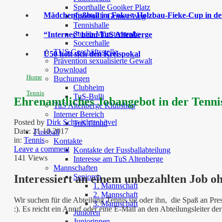
Sporthalle Gooiker Platz
Mädchenfußball im Fokus: Holzbau-Fieke-Cup in der
Sporthalle Grüner Weg
Tennishalle
Studio Münsterstraße
“Internes” beim TuS Altenberge
Soccerhalle
TUS Geschäftsstelle
Ü50 holt sich den Kreispokal
Prävention sexualisierte Gewalt
Download
Home
Buchungen
Clubheim
Tennis
TuS-Bulli
Ehrenamtliches Jobangebot in der Tenni
TuS Altenberge Klubshop
Interner Bereich
Posted by
Dirk Schwichtenhövel
TuS Cloud
Date:
21 10 2017
Fussball
in:
Tennis
Kontakte
Leave a comment
Kontakte der Fussballabteilung
141 Views
Interesse am TuS Altenberge
Mannschaften
Senioren
Interessiert an einem unbezahlten Job 
1. Mannschaft
2. Mannschaft
Wir suchen für die Abteilung Tennis sie oder ihn, die Spaß an P
3. Mannschaft
:). Es reicht ein Anruf oder eine E-Mail an den Abteilungsleiter d
Junioren
Juniorinnen