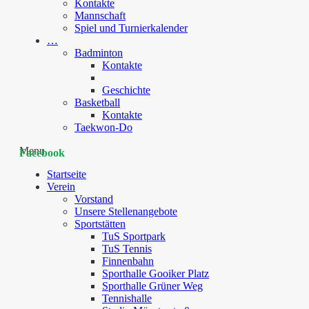
Kontakte
Mannschaft
Spiel und Turnierkalender
…
Badminton
Kontakte
Geschichte
Basketball
Kontakte
Taekwon-Do
Menu
Facebook
Startseite
Verein
Vorstand
Unsere Stellenangebote
Sportstätten
TuS Sportpark
TuS Tennis
Finnenbahn
Sporthalle Gooiker Platz
Sporthalle Grüner Weg
Tennishalle