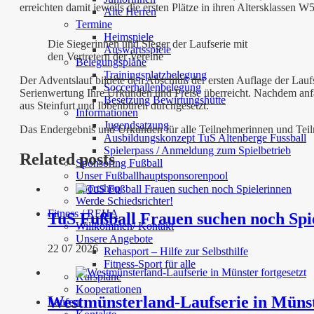
erreichten damit jeweils die ersten Plätze in ihren Altersklassen 
Alte Herren
Termine
Heimspiele
Die Siegerinnen und Sieger der Laufserie mit
Auswärtsspiele
den Vertretern der Vereine
Belegungspläne
Trainingsplatzbelegung
Der Adventslauf bildete den Abschluß der ersten Auflage der Lau
Soccerhallenbelegung
Serienwertung Ihre Urkunden und Preise überreicht. Nachdem anfan
Besetzung Bewirtungshütte
aus Steinfurt und Ibbenbüren durchgesetzt.
Informationen
Jugendsatzung
Das Endergebnis und Urkunden für alle Teilnehmerinnen und Teiln
Ausbildungskonzept TuS Altenberge Fussball
Spielerpass / Anmeldung zum Spielbetrieb
Related posts
Sponsoring Fußball
Unser Fußballhauptsponsorenpool
Sportshop
Werde Schiedsrichter!
Fitness / REHA
TuS Fußball Frauen suchen noch Spi
Willkommen/ Kontakt
Unsere Angebote
22 07 2026
Rehasport – Hilfe zur Selbsthilfe
Fitness-Sport für alle
Kurspläne
Kooperationen
Westmünsterland-Laufserie in Münst
Laufen