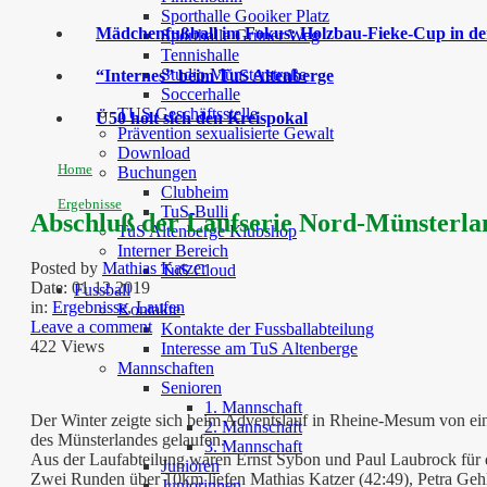
Sporthalle Gooiker Platz
Mädchenfußball im Fokus: Holzbau-Fieke-Cup in der
Sporthalle Grüner Weg
Tennishalle
Studio Münsterstraße
“Internes” beim TuS Altenberge
Soccerhalle
TUS Geschäftsstelle
Ü50 holt sich den Kreispokal
Prävention sexualisierte Gewalt
Download
Home
Buchungen
Clubheim
Ergebnisse
TuS-Bulli
Abschluß der Laufserie Nord-Münsterl
TuS Altenberge Klubshop
Interner Bereich
Posted by
Mathias Katzer
TuS Cloud
Date:
01 12 2019
Fussball
in:
Ergebnisse
,
Laufen
Kontakte
Leave a comment
Kontakte der Fussballabteilung
422 Views
Interesse am TuS Altenberge
Mannschaften
Senioren
1. Mannschaft
Der Winter zeigte sich beim Adventslauf in Rheine-Mesum von ei
2. Mannschaft
des Münsterlandes gelaufen.
3. Mannschaft
Aus der Laufabteilung waren Ernst Sybon und Paul Laubrock für d
Junioren
Zwei Runden über 10km liefen Mathias Katzer (42:49), Petra Gehl
Juniorinnen