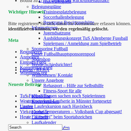
Bouba
zu
U15.1 gelingt der Rückrundenauftakt!
Auswärtsspiele
Belegungspläne
Trainingsplatzbelegung
Wichtiger Hinweis
Soccerhallenbelegung
Besetzung Bewirtungshütte
Bitte registrieren Sie sich, damit Sie Kommentare erfassen kön
Informationen
identifizieren können, werden regelmäßig gelöscht.
Jugendsatzung
Ausbildungskonzept TuS Altenberge Fussball
Meta
Spielerpass / Anmeldung zum Spielbetrieb
Sponsoring Fußball
Registrieren
Unser Fußballhauptsponsorenpool
Anmelden
Sportshop
Eintrags-Feed
Werde Schiedsrichter!
Kommentar-Feed
Fitness / REHA
WordPress.org
Willkommen/ Kontakt
Unsere Angebote
Neueste Beiträge
Rehasport – Hilfe zur Selbsthilfe
Fitness-Sport für alle
TuS Fußball Frauen suchen noch Spielerinnen
Kurspläne
Westmünsterland-Laufserie in Münster fortgesetzt
Kooperationen
Unsere Laufexkursion nach Havixbeck
Laufen
Viel zu hohe Temperaturen – Volksbank Cup abgesagt!
Kontakte
Heute “Hitzefrei” beim Sportabzeichen
Lauftreff
Laufkalender
Kursangebot Laufen