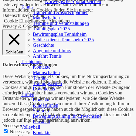
Norwegische Sportabzeichen
jederzeit widerrufen. Hinweise zum Widerruf und mehr
Tennis
Informationen zu Cookies finden Sie in unserer
Trainer und Ansprechpartner
Datenschutzerklärung.
Mannschaften
Cookie Einstellungen
Akzeptieren
Termine und Veranstaltungen
Privacy & Cookies Policy
Trainingsplan 2025
Bewirtungsplan Tennisheim
Schliessdienst Tennisheim 2025
Geschichte
Angebote und Infos
Schließen
Anfahrt Tennis
Tischtennis
Datenschutz-Einstellungen
Kontakte
Mannschaften
Diese Website verwendet Cookies, um Ihre Nutzungserfahrung zu
Termine
verbessern, während Sie durch die Website navigieren. Einige
Trainingszeiten
Cookies sind für grundlegenden Funktionen der Website zwingend
Downloads
erforderlich. Darüber hinaus verwenden wir auch Cookies von
Turnen
Drittanbietern, mit denen wir analysieren, wie Sie diese Website
Kontakte
nutzen. Diese Cookies werden nur mit Ihrer Zustimmung in Ihrem
Kinderturnen
Browser gespeichert. Sie haben auch die Möglichkeit, diese Cookies
Sporteln
zu deaktivieren. Das Deaktivieren einiger dieser Cookies kann sich
Bewegungstraining für Erwachsene
jedoch auf Ihre Nutzungserfahrung auswirken.
Faustball
Necessary
Volleyball
Necessary
Kontakte