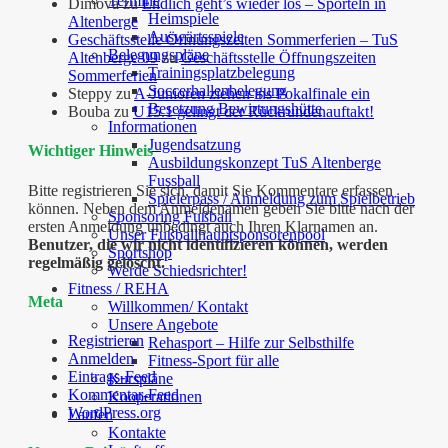
Termine
Dimova
zu
Endlich geht’s wieder los – Sporteln in
Heimspiele
Altenberge
Auswärtsspiele
Geschäftsstelle Öffnungszeiten Sommerferien – TuS
Belegungspläne
Altenberge 09
zu
Geschäftsstelle Öffnungszeiten
Trainingsplatzbelegung
Sommerferien
Soccerhallenbelegung
Steppy
zu
A-Junioren ziehen ins Pokalfinale ein
Besetzung Bewirtungshütte
Bouba
zu
U15.1 gelingt der Rückrundenauftakt!
Informationen
Jugendsatzung
Wichtiger Hinweis
Ausbildungskonzept TuS Altenberge
Fussball
Bitte registrieren Sie sich, damit Sie Kommentare erfassen
Spielerpass / Anmeldung zum Spielbetrieb
können. Neben dem Anmeldenamen geben Sie bitte nach der
Sponsoring Fußball
ersten Anmeldung unbedingt auch Ihren Klarnamen an.
Unser Fußballhauptsponsorenpool
Benutzer, die wir nicht identifizieren können, werden
Sportshop
regelmäßig gelöscht.
Werde Schiedsrichter!
Fitness / REHA
Meta
Willkommen/ Kontakt
Unsere Angebote
Registrieren
Rehasport – Hilfe zur Selbsthilfe
Anmelden
Fitness-Sport für alle
Eintrags-Feed
Kurspläne
Kommentar-Feed
Kooperationen
WordPress.org
Laufen
Kontakte