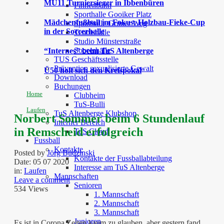
MU11 Turniersieger in Ibbenbüren
Finnenbahn
Sporthalle Gooiker Platz
Mädchenfußball im Fokus: Holzbau-Fieke-Cup
Sporthalle Grüner Weg
in der Soccerhalle
Tennishalle
Studio Münsterstraße
Soccerhalle
“Internes” beim TuS Altenberge
TUS Geschäftsstelle
Prävention sexualisierte Gewalt
Ü50 holt sich den Kreispokal
Download
Buchungen
Home
Clubheim
TuS-Bulli
Laufen
TuS Altenberge Klubshop
Norbert Sommer beim 6 Stundenlauf
Interner Bereich
in Remscheid erfolgreich
TuS Cloud
Fussball
Kontakte
Posted by
Jörg Budzinski
Kontakte der Fussballabteilung
Date:
05 07 2020
Interesse am TuS Altenberge
in:
Laufen
Mannschaften
Leave a comment
Senioren
534 Views
1. Mannschaft
2. Mannschaft
3. Mannschaft
Junioren
Es ist in Corona Zeiten kaum zu glauben, aber gestern fand