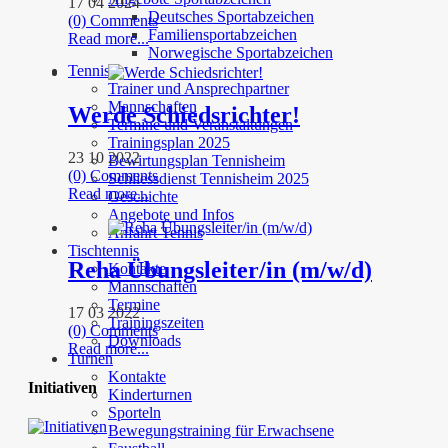
17 04 2024
Deutsches Sportabzeichen
(0) Comments
Familiensportabzeichen
Read more...
Norwegische Sportabzeichen
Tennis
Trainer und Ansprechpartner
Mannschaften
Werde Schiedsrichter!
Termine und Veranstaltungen
Trainingsplan 2025
23 10 2022
Bewirtungsplan Tennisheim
(0) Comments
Schliessdienst Tennisheim 2025
Read more...
Geschichte
Angebote und Infos
Anfahrt Tennis
Tischtennis
Reha Übungsleiter/in (m/w/d)
Kontakte
Mannschaften
Termine
17 03 2022
Trainingszeiten
(0) Comments
Downloads
Read more...
Turnen
Kontakte
Initiativen
Kinderturnen
Sporteln
Bewegungstraining für Erwachsene