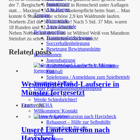
Juniorinnen
der 7. Bergische 6 Stundenlauf in Remscheid unter Auflagen
Alte Herren
statt… Maximal 150 Starter, Maskenpflicht beim Start… Man
Termine
konnte 6 Stunden eine schöne 2,9 km Waldrunde laufen.
Heimspiele
Norberts Ziel die 50 km-Marke! Nach 5 Std. 37 Min. waren
Auswärtsspiele
18 Runden und 52,2 km erreicht
Belegungspläne
Neben Norbert auf dem Foto ist Wilfried Weiß von Marathon
Trainingsplatzbelegung
Steinfurt zu sehen. Herzlichen Glückwunsch!
Soccerhallenbelegung
Besetzung Bewirtungshütte
Related posts
Informationen
Jugendsatzung
Ausbildungskonzept TuS Altenberge
Fussball
Spielerpass / Anmeldung zum Spielbetrieb
Sponsoring Fußball
Westmünsterland-Laufserie in
Unser Fußballhauptsponsorenpool
Münster fortgesetzt
Sportshop
Werde Schiedsrichter!
Fitness / REHA
14 07 2026
Willkommen/ Kontakt
Unsere Angebote
Rehasport – Hilfe zur Selbsthilfe
Fitness-Sport für alle
Unsere Laufexkursion nach
Kurspläne
Havixbeck
Kooperationen