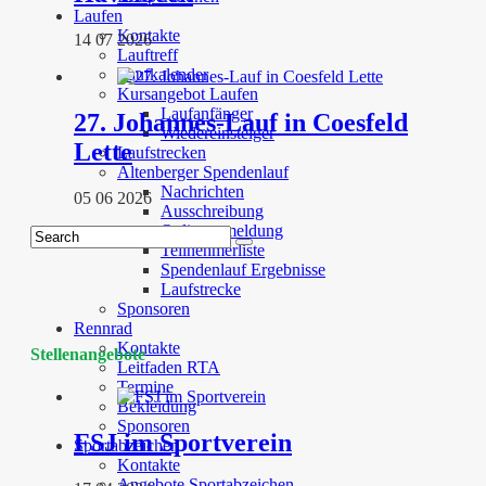
Laufen
Kontakte
14 07 2026
Lauftreff
Laufkalender
Kursangebot Laufen
Laufanfänger
27. Johannes-Lauf in Coesfeld
Wiedereinsteiger
Lette
Laufstrecken
Altenberger Spendenlauf
Nachrichten
05 06 2026
Ausschreibung
Onlineanmeldung
Teilnehmerliste
Spendenlauf Ergebnisse
Laufstrecke
Sponsoren
Rennrad
Kontakte
Stellenangebote
Leitfaden RTA
Termine
Bekleidung
Sponsoren
FSJ im Sportverein
Sportabzeichen
Kontakte
Angebote Sportabzeichen