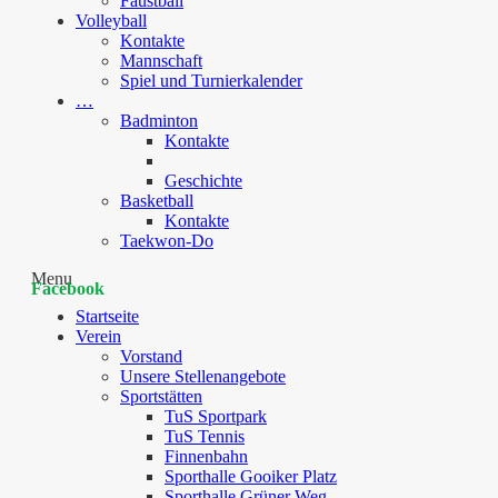
Faustball
Volleyball
Kontakte
Mannschaft
Spiel und Turnierkalender
…
Badminton
Kontakte
Geschichte
Basketball
Kontakte
Taekwon-Do
Menu
Facebook
Startseite
Verein
Vorstand
Unsere Stellenangebote
Sportstätten
TuS Sportpark
TuS Tennis
Finnenbahn
Sporthalle Gooiker Platz
Sporthalle Grüner Weg