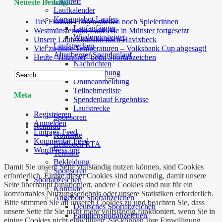
Lauftreff
Neueste Beiträge
Laufkalender
Kursangebot Laufen
TuS Fußball Frauen suchen noch Spielerinnen
Laufanfänger
Westmünsterland-Laufserie in Münster fortgesetzt
Wiedereinsteiger
Unsere Laufexkursion nach Havixbeck
Laufstrecken
Viel zu hohe Temperaturen – Volksbank Cup abgesagt!
Altenberger Spendenlauf
Heute “Hitzefrei” beim Sportabzeichen
Nachrichten
Ausschreibung
Onlineanmeldung
Teilnehmerliste
Meta
Spendenlauf Ergebnisse
Laufstrecke
Registrieren
Sponsoren
Anmelden
Rennrad
Eintrags-Feed
Kontakte
Kommentar-Feed
Leitfaden RTA
WordPress.org
Termine
Bekleidung
Damit Sie unsere Seite vollständig nutzen können, sind Cookies
Sponsoren
erforderlich. Einige dieser Cookies sind notwendig, damit unsere
Sportabzeichen
Seite überhaupt funktioniert, andere Cookies sind nur für ein
Kontakte
komfortables Nutzungserlebnis oder unsere Statistiken erforderlich.
Angebote Sportabzeichen
Bitte stimmen Sie all unseren Cookies zu und beachten Sie, dass
Deutsches Sportabzeichen
unsere Seite für Sie nicht mehr vollständig funktioniert, wenn Sie in
Familiensportabzeichen
einige Cookies nicht einwilligen. Sie können Ihre Einwilligung