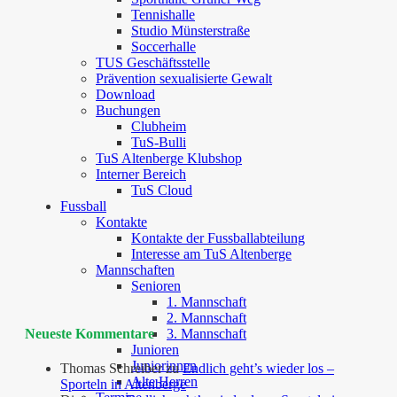
Tennishalle
Studio Münsterstraße
Soccerhalle
TUS Geschäftsstelle
Prävention sexualisierte Gewalt
Download
Buchungen
Clubheim
TuS-Bulli
TuS Altenberge Klubshop
Interner Bereich
TuS Cloud
Fussball
Kontakte
Kontakte der Fussballabteilung
Interesse am TuS Altenberge
Mannschaften
Senioren
1. Mannschaft
2. Mannschaft
Neueste Kommentare
3. Mannschaft
Junioren
Juniorinnen
Thomas Schreiber
zu
Endlich geht’s wieder los –
Alte Herren
Sporteln in Altenberge