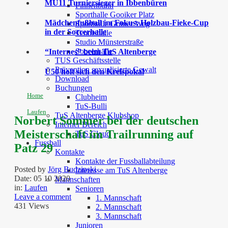
MU11 Turniersieger in Ibbenbüren
Finnenbahn
Sporthalle Gooiker Platz
Mädchenfußball im Fokus: Holzbau-Fieke-Cup
Sporthalle Grüner Weg
in der Soccerhalle
Tennishalle
Studio Münsterstraße
Soccerhalle
“Internes” beim TuS Altenberge
TUS Geschäftsstelle
Prävention sexualisierte Gewalt
Ü50 holt sich den Kreispokal
Download
Buchungen
Home
Clubheim
TuS-Bulli
Laufen
TuS Altenberge Klubshop
Norbert Sommer bei der deutschen
Interner Bereich
Meisterschaft im Trailrunning auf
TuS Cloud
Fussball
Patz 29
Kontakte
Kontakte der Fussballabteilung
Posted by
Jörg Budzinski
Interesse am TuS Altenberge
Date:
05 10 2020
Mannschaften
in:
Laufen
Senioren
Leave a comment
1. Mannschaft
431 Views
2. Mannschaft
3. Mannschaft
Junioren