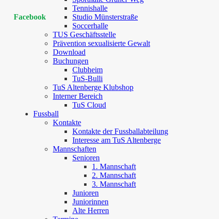
Tennishalle
Studio Münsterstraße
Facebook
Soccerhalle
TUS Geschäftsstelle
Prävention sexualisierte Gewalt
Download
Buchungen
Clubheim
TuS-Bulli
TuS Altenberge Klubshop
Interner Bereich
TuS Cloud
Fussball
Kontakte
Kontakte der Fussballabteilung
Interesse am TuS Altenberge
Mannschaften
Senioren
1. Mannschaft
2. Mannschaft
3. Mannschaft
Junioren
Juniorinnen
Alte Herren