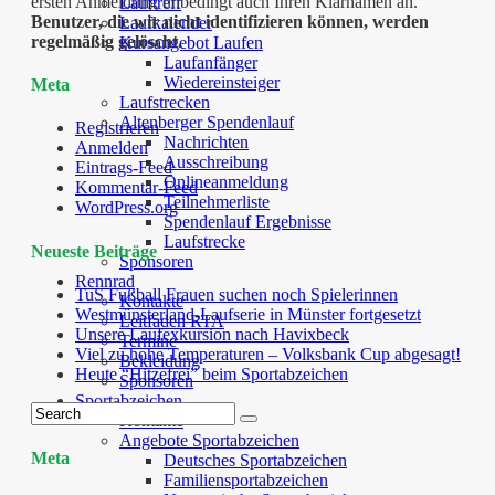
ersten Anmeldung unbedingt auch Ihren Klarnamen an.
Lauftreff
Benutzer, die wir nicht identifizieren können, werden
Laufkalender
regelmäßig gelöscht.
Kursangebot Laufen
Laufanfänger
Wiedereinsteiger
Meta
Laufstrecken
Altenberger Spendenlauf
Registrieren
Nachrichten
Anmelden
Ausschreibung
Eintrags-Feed
Onlineanmeldung
Kommentar-Feed
Teilnehmerliste
WordPress.org
Spendenlauf Ergebnisse
Laufstrecke
Neueste Beiträge
Sponsoren
Rennrad
TuS Fußball Frauen suchen noch Spielerinnen
Kontakte
Westmünsterland-Laufserie in Münster fortgesetzt
Leitfaden RTA
Unsere Laufexkursion nach Havixbeck
Termine
Viel zu hohe Temperaturen – Volksbank Cup abgesagt!
Bekleidung
Heute “Hitzefrei” beim Sportabzeichen
Sponsoren
Sportabzeichen
Kontakte
Angebote Sportabzeichen
Meta
Deutsches Sportabzeichen
Familiensportabzeichen