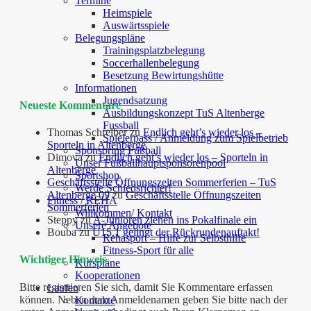
Termine
Heimspiele
Auswärtsspiele
Belegungspläne
Trainingsplatzbelegung
Soccerhallenbelegung
Besetzung Bewirtungshütte
Informationen
Jugendsatzung
Neueste Kommentare
Ausbildungskonzept TuS Altenberge
Fussball
Thomas Schreiber
zu
Endlich geht’s wieder los –
Spielerpass / Anmeldung zum Spielbetrieb
Sporteln in Altenberge
Sponsoring Fußball
Dimova
zu
Endlich geht’s wieder los – Sporteln in
Unser Fußballhauptsponsorenpool
Altenberge
Sportshop
Geschäftsstelle Öffnungszeiten Sommerferien – TuS
Werde Schiedsrichter!
Altenberge 09
zu
Geschäftsstelle Öffnungszeiten
Fitness / REHA
Sommerferien
Willkommen/ Kontakt
Steppy
zu
A-Junioren ziehen ins Pokalfinale ein
Unsere Angebote
Bouba
zu
U15.1 gelingt der Rückrundenauftakt!
Rehasport – Hilfe zur Selbsthilfe
Fitness-Sport für alle
Wichtiger Hinweis
Kurspläne
Kooperationen
Bitte registrieren Sie sich, damit Sie Kommentare erfassen
Laufen
können. Neben dem Anmeldenamen geben Sie bitte nach der
Kontakte