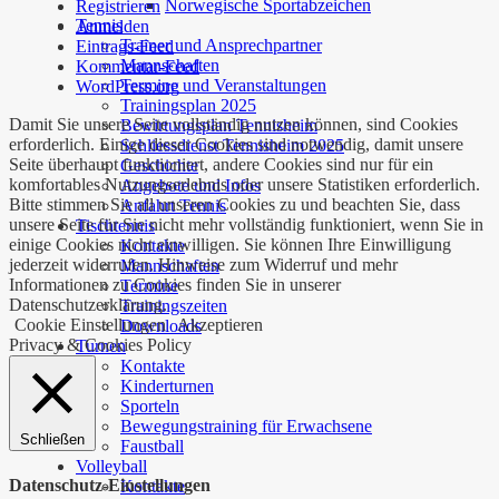
Norwegische Sportabzeichen
Registrieren
Tennis
Anmelden
Trainer und Ansprechpartner
Eintrags-Feed
Mannschaften
Kommentar-Feed
Termine und Veranstaltungen
WordPress.org
Trainingsplan 2025
Damit Sie unsere Seite vollständig nutzen können, sind Cookies
Bewirtungsplan Tennisheim
erforderlich. Einige dieser Cookies sind notwendig, damit unsere
Schliessdienst Tennisheim 2025
Seite überhaupt funktioniert, andere Cookies sind nur für ein
Geschichte
komfortables Nutzungserlebnis oder unsere Statistiken erforderlich.
Angebote und Infos
Bitte stimmen Sie all unseren Cookies zu und beachten Sie, dass
Anfahrt Tennis
unsere Seite für Sie nicht mehr vollständig funktioniert, wenn Sie in
Tischtennis
einige Cookies nicht einwilligen. Sie können Ihre Einwilligung
Kontakte
jederzeit widerrufen. Hinweise zum Widerruf und mehr
Mannschaften
Informationen zu Cookies finden Sie in unserer
Termine
Datenschutzerklärung.
Trainingszeiten
Cookie Einstellungen
Akzeptieren
Downloads
Privacy & Cookies Policy
Turnen
Kontakte
Kinderturnen
Sporteln
Bewegungstraining für Erwachsene
Schließen
Faustball
Volleyball
Datenschutz-Einstellungen
Kontakte