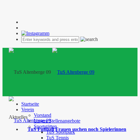
Startseite
Verein
Vorstand
Aktuelles
Unsere Stellenangebote
Sportstätten
TuS Fußball Frauen suchen noch Spielerinnen
TuS Sportpark
TuS Tennis