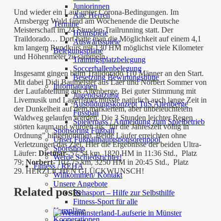
Juniorinnen
Und wieder ein Lauf unter Corona-Bedingungen. Im
Alte Herren
Arnsberger Wald fand am Wochenende die Deutsche
Termine
Meisterschaft im 24 Stunden Trailrunning statt. Der
Heimspiele
Traildorado… Dort hatte man die Möglichkeit auf einem 4,1
Auswärtsspiele
km langem Rundkurs mit 130 HM möglichst viele Kilometer
Belegungspläne
und Höhenmeter zu sammeln.
Trainingsplatzbelegung
Soccerhallenbelegung
Insgesamt gingen beim Traildorado 110 Männer an den Start.
Besetzung Bewirtungshütte
Mit dabei Didi Baumeister aus Laer und Norbert Sommer von
Informationen
der Laufabteilung aus Altenberge. Bei guter Stimmung mit
Jugendsatzung
Livemusik und Lagerfeuer musste natürlich auch lange Zeit in
Ausbildungskonzept TuS Altenberge
der Dunkelheit auf dem markiertem, aber unbeleuchtetem
Fussball
Waldweg gelaufen werden. Die 3 Stunden leichter Regen
Spielerpass / Anmeldung zum Spielbetrieb
störten kaum und wurden als “für die Jahreszeit völlig in
Sponsoring Fußball
Ordnung” hingenommen. Beide Läufer erreichten ohne
Unser Fußballhauptsponsorenpool
Verletzungen das Ziel. Hier die Ergebnisse der beiden Ultra-
Sportshop
Läufer:
Dietmar-
57,54 km, 1820 HM in 11:36 Std., Platz
Werde Schiedsrichter!
79;
Norbert-
102,75 km, 3250 HM in 20:45 Std., Platz
Fitness / REHA
29. HERZLICHEN GLÜCKWUNSCH!
Willkommen/ Kontakt
Unsere Angebote
Related posts
Rehasport – Hilfe zur Selbsthilfe
Fitness-Sport für alle
Kurspläne
Kooperationen