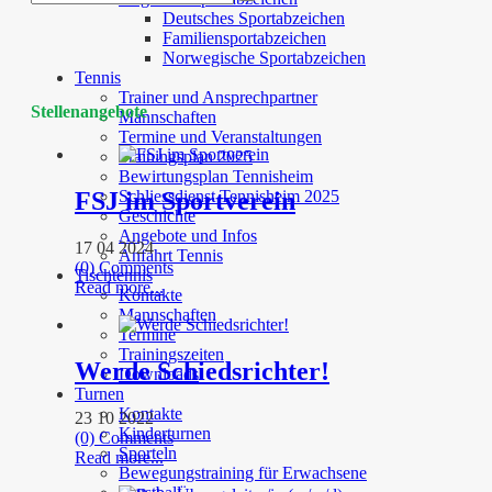
Deutsches Sportabzeichen
Familiensportabzeichen
Norwegische Sportabzeichen
Tennis
Trainer und Ansprechpartner
Stellenangebote
Mannschaften
Termine und Veranstaltungen
Trainingsplan 2025
Bewirtungsplan Tennisheim
Schliessdienst Tennisheim 2025
FSJ im Sportverein
Geschichte
Angebote und Infos
17 04 2024
Anfahrt Tennis
(0) Comments
Tischtennis
Read more...
Kontakte
Mannschaften
Termine
Trainingszeiten
Werde Schiedsrichter!
Downloads
Turnen
Kontakte
23 10 2022
Kinderturnen
(0) Comments
Sporteln
Read more...
Bewegungstraining für Erwachsene