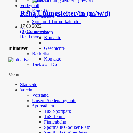
Faustball
Volleyball
Kontakte
Reha Übungsleiter/in (m/w/d)
Mannschaft
Spiel und Turnierkalender
17 03 2022
…
(0) Comments
Badminton
Read more...
Kontakte
Initiativen
Geschichte
Basketball
Kontakte
Taekwon-Do
Menu
Startseite
Verein
Vorstand
Unsere Stellenangebote
Sportstätten
TuS Sportpark
TuS Tennis
Finnenbahn
Sporthalle Gooiker Platz
Sporthalle Grüner Weg