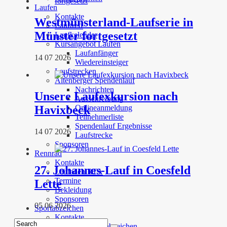
Laufen
Kontakte
Westmünsterland-Laufserie in
Lauftreff
Münster fortgesetzt
Laufkalender
Kursangebot Laufen
Laufanfänger
14 07 2026
Wiedereinsteiger
Laufstrecken
Altenberger Spendenlauf
Nachrichten
Unsere Laufexkursion nach
Ausschreibung
Havixbeck
Onlineanmeldung
Teilnehmerliste
Spendenlauf Ergebnisse
14 07 2026
Laufstrecke
Sponsoren
Rennrad
Kontakte
27. Johannes-Lauf in Coesfeld
Leitfaden RTA
Termine
Lette
Bekleidung
Sponsoren
05 06 2026
Sportabzeichen
Kontakte
Angebote Sportabzeichen