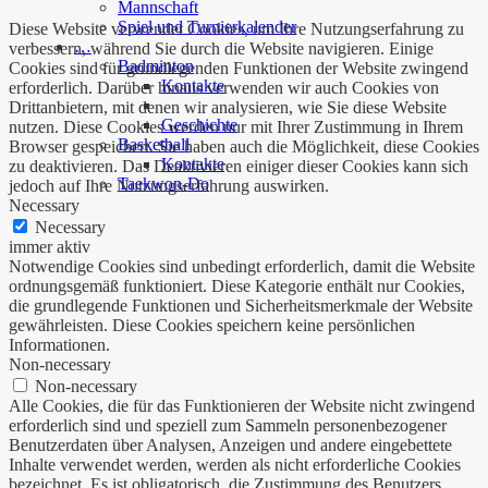
Mannschaft
Spiel und Turnierkalender
Diese Website verwendet Cookies, um Ihre Nutzungserfahrung zu
…
verbessern, während Sie durch die Website navigieren. Einige
Badminton
Cookies sind für grundlegenden Funktionen der Website zwingend
Kontakte
erforderlich. Darüber hinaus verwenden wir auch Cookies von
Drittanbietern, mit denen wir analysieren, wie Sie diese Website
Geschichte
nutzen. Diese Cookies werden nur mit Ihrer Zustimmung in Ihrem
Basketball
Browser gespeichert. Sie haben auch die Möglichkeit, diese Cookies
Kontakte
zu deaktivieren. Das Deaktivieren einiger dieser Cookies kann sich
Taekwon-Do
jedoch auf Ihre Nutzungserfahrung auswirken.
Necessary
Necessary
immer aktiv
Notwendige Cookies sind unbedingt erforderlich, damit die Website
ordnungsgemäß funktioniert. Diese Kategorie enthält nur Cookies,
die grundlegende Funktionen und Sicherheitsmerkmale der Website
gewährleisten. Diese Cookies speichern keine persönlichen
Informationen.
Non-necessary
Non-necessary
Alle Cookies, die für das Funktionieren der Website nicht zwingend
erforderlich sind und speziell zum Sammeln personenbezogener
Benutzerdaten über Analysen, Anzeigen und andere eingebettete
Inhalte verwendet werden, werden als nicht erforderliche Cookies
bezeichnet. Es ist obligatorisch, die Zustimmung des Benutzers