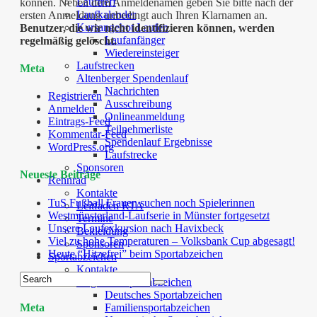
Lauftreff
können. Neben dem Anmeldenamen geben Sie bitte nach der
Laufkalender
ersten Anmeldung unbedingt auch Ihren Klarnamen an.
Kursangebot Laufen
Benutzer, die wir nicht identifizieren können, werden
Laufanfänger
regelmäßig gelöscht.
Wiedereinsteiger
Laufstrecken
Meta
Altenberger Spendenlauf
Nachrichten
Registrieren
Ausschreibung
Anmelden
Onlineanmeldung
Eintrags-Feed
Teilnehmerliste
Kommentar-Feed
Spendenlauf Ergebnisse
WordPress.org
Laufstrecke
Sponsoren
Neueste Beiträge
Rennrad
Kontakte
TuS Fußball Frauen suchen noch Spielerinnen
Leitfaden RTA
Westmünsterland-Laufserie in Münster fortgesetzt
Termine
Unsere Laufexkursion nach Havixbeck
Bekleidung
Viel zu hohe Temperaturen – Volksbank Cup abgesagt!
Sponsoren
Heute “Hitzefrei” beim Sportabzeichen
Sportabzeichen
Kontakte
Angebote Sportabzeichen
Deutsches Sportabzeichen
Meta
Familiensportabzeichen