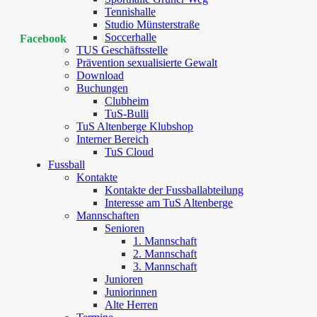
Tennishalle
Studio Münsterstraße
Soccerhalle
Facebook
TUS Geschäftsstelle
Prävention sexualisierte Gewalt
Download
Buchungen
Clubheim
TuS-Bulli
TuS Altenberge Klubshop
Interner Bereich
TuS Cloud
Fussball
Kontakte
Kontakte der Fussballabteilung
Interesse am TuS Altenberge
Mannschaften
Senioren
1. Mannschaft
2. Mannschaft
3. Mannschaft
Junioren
Juniorinnen
Alte Herren