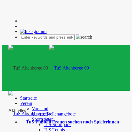
Startseite
Verein
Vorstand
Aktuelles
Unsere Stellenangebote
Sportstätten
TuS Fußball Frauen suchen noch Spielerinnen
TuS Sportpark
TuS Tennis