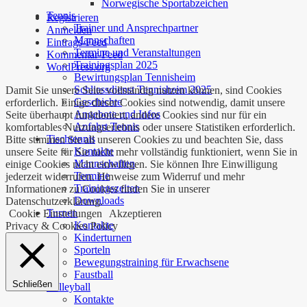
Norwegische Sportabzeichen
Tennis
Registrieren
Trainer und Ansprechpartner
Anmelden
Mannschaften
Eintrags-Feed
Termine und Veranstaltungen
Kommentar-Feed
Trainingsplan 2025
WordPress.org
Bewirtungsplan Tennisheim
Schliessdienst Tennisheim 2025
Damit Sie unsere Seite vollständig nutzen können, sind Cookies
Geschichte
erforderlich. Einige dieser Cookies sind notwendig, damit unsere
Angebote und Infos
Seite überhaupt funktioniert, andere Cookies sind nur für ein
Anfahrt Tennis
komfortables Nutzungserlebnis oder unsere Statistiken erforderlich.
Tischtennis
Bitte stimmen Sie all unseren Cookies zu und beachten Sie, dass
Kontakte
unsere Seite für Sie nicht mehr vollständig funktioniert, wenn Sie in
Mannschaften
einige Cookies nicht einwilligen. Sie können Ihre Einwilligung
Termine
jederzeit widerrufen. Hinweise zum Widerruf und mehr
Trainingszeiten
Informationen zu Cookies finden Sie in unserer
Downloads
Datenschutzerklärung.
Turnen
Cookie Einstellungen
Akzeptieren
Kontakte
Privacy & Cookies Policy
Kinderturnen
Sporteln
Bewegungstraining für Erwachsene
Faustball
Schließen
Volleyball
Kontakte