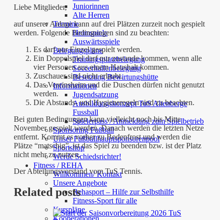
Juniorinnen
Liebe Mitglieder,
Alte Herren
Termine
auf unserer Anlage kann auf drei Plätzen zurzeit noch gespielt
Heimspiele
werden. Folgende Bedingungen sind zu beachten:
Auswärtsspiele
Es darf nur Einzel gespielt werden.
Belegungspläne
Ein Doppelspiel darf nur zustande kommen, wenn alle
Trainingsplatzbelegung
vier Personen aus einem Haushalt kommen.
Soccerhallenbelegung
Zuschauer sind nicht erlaubt.
Besetzung Bewirtungshütte
Das Vereinsheim und die Duschen dürfen nicht genutzt
Informationen
werden.
Jugendsatzung
Die Abstands- und Hygieneregeln sind zu beachten.
Ausbildungskonzept TuS Altenberge
Fussball
Bei guten Bedingungen kann vielleicht noch bis Mitte
Spielerpass / Anmeldung zum Spielbetrieb
November gespielt werden. Danach werden die letzten Netze
Sponsoring Fußball
entfernt. Kommt es vorher zu Bodenfrost und werden die
Unser Fußballhauptsponsorenpool
Plätze “matschig”, ist das Spiel zu beenden bzw. ist der Platz
Sportshop
nicht mehr zu nutzen.
Werde Schiedsrichter!
Fitness / REHA
Der Abteilungsvorstand vom TuS Tennis.
Willkommen/ Kontakt
Unsere Angebote
Related posts
Rehasport – Hilfe zur Selbsthilfe
Fitness-Sport für alle
Kurspläne
Kooperationen