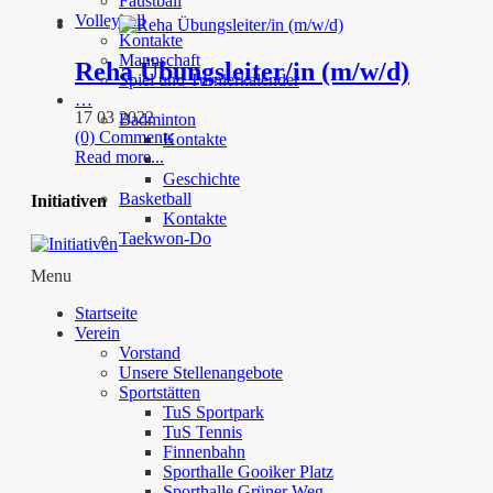
Faustball
Volleyball
Kontakte
Mannschaft
Reha Übungsleiter/in (m/w/d)
Spiel und Turnierkalender
…
17 03 2022
Badminton
(0) Comments
Kontakte
Read more...
Geschichte
Basketball
Initiativen
Kontakte
Taekwon-Do
Menu
Startseite
Verein
Vorstand
Unsere Stellenangebote
Sportstätten
TuS Sportpark
TuS Tennis
Finnenbahn
Sporthalle Gooiker Platz
Sporthalle Grüner Weg