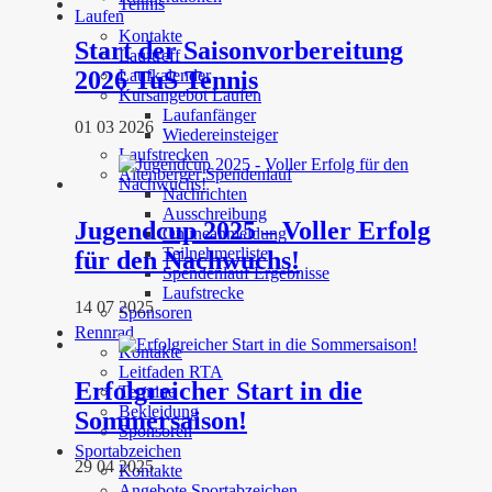
Laufen
Kontakte
Start der Saisonvorbereitung
Lauftreff
2026 TuS Tennis
Laufkalender
Kursangebot Laufen
Laufanfänger
01 03 2026
Wiedereinsteiger
Laufstrecken
Altenberger Spendenlauf
Nachrichten
Ausschreibung
Jugendcup 2025 – Voller Erfolg
Onlineanmeldung
Teilnehmerliste
für den Nachwuchs!
Spendenlauf Ergebnisse
Laufstrecke
14 07 2025
Sponsoren
Rennrad
Kontakte
Leitfaden RTA
Erfolgreicher Start in die
Termine
Bekleidung
Sommersaison!
Sponsoren
Sportabzeichen
29 04 2025
Kontakte
Angebote Sportabzeichen