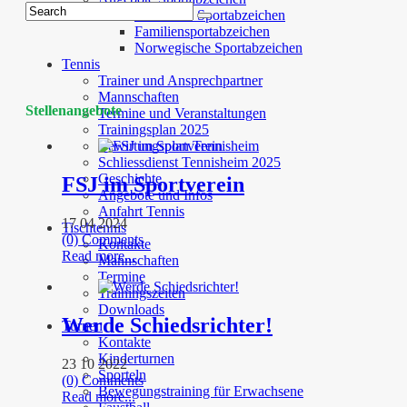
Deutsches Sportabzeichen
Familiensportabzeichen
Norwegische Sportabzeichen
Tennis
Trainer und Ansprechpartner
Mannschaften
Stellenangebote
Termine und Veranstaltungen
Trainingsplan 2025
Bewirtungsplan Tennisheim
Schliessdienst Tennisheim 2025
Geschichte
FSJ im Sportverein
Angebote und Infos
Anfahrt Tennis
17 04 2024
Tischtennis
(0) Comments
Kontakte
Read more...
Mannschaften
Termine
Trainingszeiten
Downloads
Werde Schiedsrichter!
Turnen
Kontakte
Kinderturnen
23 10 2022
Sporteln
(0) Comments
Bewegungstraining für Erwachsene
Read more...