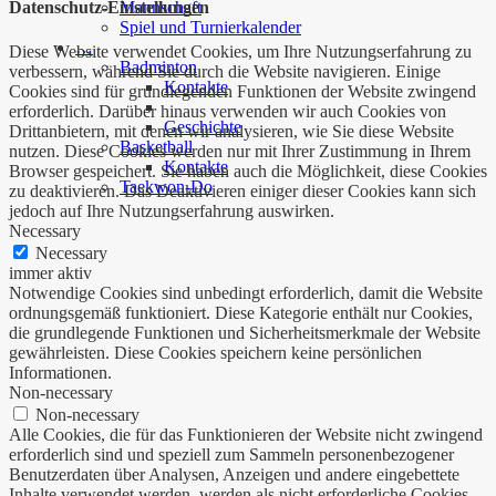
Mannschaft
Datenschutz-Einstellungen
Spiel und Turnierkalender
…
Diese Website verwendet Cookies, um Ihre Nutzungserfahrung zu
Badminton
verbessern, während Sie durch die Website navigieren. Einige
Kontakte
Cookies sind für grundlegenden Funktionen der Website zwingend
erforderlich. Darüber hinaus verwenden wir auch Cookies von
Geschichte
Drittanbietern, mit denen wir analysieren, wie Sie diese Website
Basketball
nutzen. Diese Cookies werden nur mit Ihrer Zustimmung in Ihrem
Kontakte
Browser gespeichert. Sie haben auch die Möglichkeit, diese Cookies
Taekwon-Do
zu deaktivieren. Das Deaktivieren einiger dieser Cookies kann sich
jedoch auf Ihre Nutzungserfahrung auswirken.
Necessary
Necessary
immer aktiv
Notwendige Cookies sind unbedingt erforderlich, damit die Website
ordnungsgemäß funktioniert. Diese Kategorie enthält nur Cookies,
die grundlegende Funktionen und Sicherheitsmerkmale der Website
gewährleisten. Diese Cookies speichern keine persönlichen
Informationen.
Non-necessary
Non-necessary
Alle Cookies, die für das Funktionieren der Website nicht zwingend
erforderlich sind und speziell zum Sammeln personenbezogener
Benutzerdaten über Analysen, Anzeigen und andere eingebettete
Inhalte verwendet werden, werden als nicht erforderliche Cookies