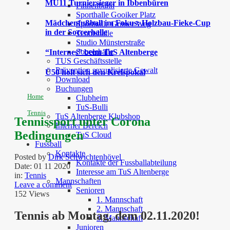
MU11 Turniersieger in Ibbenbüren
Finnenbahn
Sporthalle Gooiker Platz
Mädchenfußball im Fokus: Holzbau-Fieke-Cup
Sporthalle Grüner Weg
in der Soccerhalle
Tennishalle
Studio Münsterstraße
Soccerhalle
“Internes” beim TuS Altenberge
TUS Geschäftsstelle
Prävention sexualisierte Gewalt
Ü50 holt sich den Kreispokal
Download
Buchungen
Home
Clubheim
TuS-Bulli
Tennis
TuS Altenberge Klubshop
Tennissport unter Corona
Interner Bereich
Bedingungen
TuS Cloud
Fussball
Kontakte
Posted by
Dirk Schwichtenhövel
Kontakte der Fussballabteilung
Date:
01 11 2020
Interesse am TuS Altenberge
in:
Tennis
Mannschaften
Leave a comment
Senioren
152 Views
1. Mannschaft
2. Mannschaft
Tennis ab Montag, dem 02.11.2020!
3. Mannschaft
Junioren