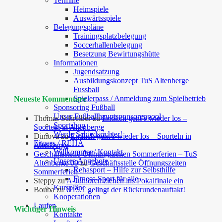
Termine
Heimspiele
Auswärtsspiele
Belegungspläne
Trainingsplatzbelegung
Soccerhallenbelegung
Besetzung Bewirtungshütte
Informationen
Jugendsatzung
Ausbildungskonzept TuS Altenberge
Fussball
Spielerpass / Anmeldung zum Spielbetrieb
Neueste Kommentare
Sponsoring Fußball
Unser Fußballhauptsponsorenpool
Thomas Schreiber
zu
Endlich geht’s wieder los –
Sportshop
Sporteln in Altenberge
Werde Schiedsrichter!
Dimova
zu
Endlich geht’s wieder los – Sporteln in
Fitness / REHA
Altenberge
Willkommen/ Kontakt
Geschäftsstelle Öffnungszeiten Sommerferien – TuS
Unsere Angebote
Altenberge 09
zu
Geschäftsstelle Öffnungszeiten
Rehasport – Hilfe zur Selbsthilfe
Sommerferien
Fitness-Sport für alle
Steppy
zu
A-Junioren ziehen ins Pokalfinale ein
Kurspläne
Bouba
zu
U15.1 gelingt der Rückrundenauftakt!
Kooperationen
Laufen
Wichtiger Hinweis
Kontakte