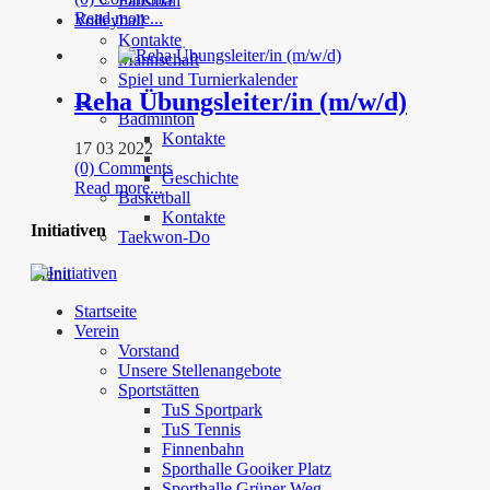
Faustball
Read more...
Volleyball
Kontakte
Mannschaft
Spiel und Turnierkalender
Reha Übungsleiter/in (m/w/d)
…
Badminton
Kontakte
17 03 2022
(0) Comments
Geschichte
Read more...
Basketball
Kontakte
Initiativen
Taekwon-Do
Menu
Startseite
Verein
Vorstand
Unsere Stellenangebote
Sportstätten
TuS Sportpark
TuS Tennis
Finnenbahn
Sporthalle Gooiker Platz
Sporthalle Grüner Weg