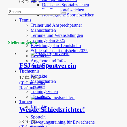
08 12 2025
Deutsches Sportabzeichen
Familiensportabzeichen
Norwegische Sportabzeichen
Tennis
Trainer und Ansprechpartner
Mannschaften
Termine und Veranstaltungen
Trainingsplan 2025
Stellenangebote
Bewirtungsplan Tennisheim
Schliessdienst Tennisheim 2025
Geschichte
Angebote und Infos
FSJ im Sportverein
Anfahrt Tennis
Tischtennis
Kontakte
17 04 2024
Mannschaften
(0) Comments
Termine
Read more...
Trainingszeiten
Downloads
Turnen
Kontakte
Werde Schiedsrichter!
Kinderturnen
Sporteln
23 10 2022
Bewegungstraining für Erwachsene
(0) Comments