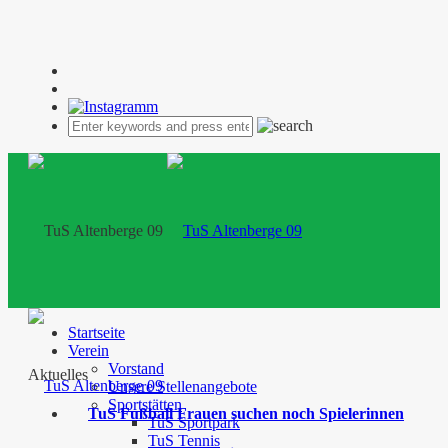
Startseite
Verein
Vorstand
Aktuelles
Unsere Stellenangebote
Sportstätten
TuS Fußball Frauen suchen noch Spielerinnen
TuS Sportpark
TuS Tennis