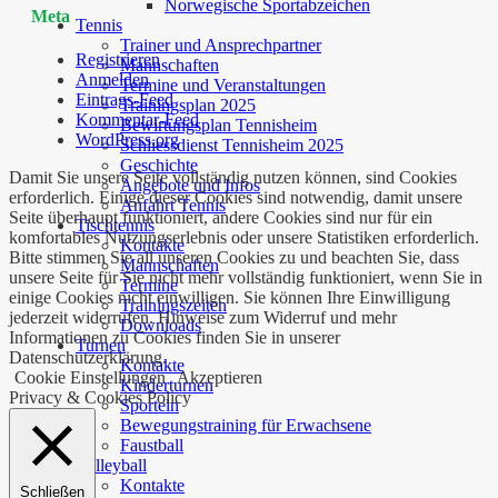
Norwegische Sportabzeichen
Meta
Tennis
Trainer und Ansprechpartner
Registrieren
Mannschaften
Anmelden
Termine und Veranstaltungen
Eintrags-Feed
Trainingsplan 2025
Kommentar-Feed
Bewirtungsplan Tennisheim
WordPress.org
Schliessdienst Tennisheim 2025
Geschichte
Damit Sie unsere Seite vollständig nutzen können, sind Cookies
Angebote und Infos
erforderlich. Einige dieser Cookies sind notwendig, damit unsere
Anfahrt Tennis
Seite überhaupt funktioniert, andere Cookies sind nur für ein
Tischtennis
komfortables Nutzungserlebnis oder unsere Statistiken erforderlich.
Kontakte
Bitte stimmen Sie all unseren Cookies zu und beachten Sie, dass
Mannschaften
unsere Seite für Sie nicht mehr vollständig funktioniert, wenn Sie in
Termine
einige Cookies nicht einwilligen. Sie können Ihre Einwilligung
Trainingszeiten
jederzeit widerrufen. Hinweise zum Widerruf und mehr
Downloads
Informationen zu Cookies finden Sie in unserer
Turnen
Datenschutzerklärung.
Kontakte
Cookie Einstellungen
Akzeptieren
Kinderturnen
Privacy & Cookies Policy
Sporteln
Bewegungstraining für Erwachsene
Faustball
Volleyball
Kontakte
Schließen