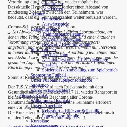
Verordnung durchgeführt wird, wieder möglich ist.
Juniorinnen
Das aktuelle Hygienekonzept fordert einen Abstand von
Alte Herren
mindestens 2 Metern zwischen den Teilnehmern, was
Termine
bedeutet, dass die Teilnehmerzahlen weiter reduziert werden.
Heimspiele
Auswärtsspiele
Corona-Schutzverordnung: § 9, Sport:
Belegungspläne
„(1a) Abweichend von Absatz 1 dürfen Sportangebote, an
Trainingsplatzbelegung
denen eine Teilnahme regelmäßig aufgrund einer ärztlichen
Soccerhallenbelegung
Verordnung erfolgt (vor allem Rehabilitationssport),
Besetzung Bewirtungshütte
angeboten und wahrgenommen werden, wenn nur Personen
Informationen
mit einer individuellen ärztlichen Anordnung teilnehmen und
Jugendsatzung
der Abstand zwischen allen beteiligten Personen während des
Ausbildungskonzept TuS Altenberge
gesamten Aufenthalts in oder auf den in Absatz 1 genannten
Fussball
Einrichtungen mindestens 2 Meter beträgt.“
Spielerpass / Anmeldung zum Spielbetrieb
Sponsoring Fußball
Somit ist Rehasport grundsätzlich wieder möglich.
Unser Fußballhauptsponsorenpool
Sportshop
Der TuS Altenberge wird nach Rücksprache mit dem
Werde Schiedsrichter!
Gesundheitsamt ab Dienstag, den 17.11. wieder Rehasport in
Fitness / REHA
kleinen Gruppen unter Beachtung aller Corona-
Willkommen/ Kontakt
Schutzmaßnahmen durchführen, eine Teilnahme erfordert
Unsere Angebote
eine vorherige Anmeldung.
Rehasport – Hilfe zur Selbsthilfe
Die Kursleiter des Rehasports werden sich auch telefonisch
Fitness-Sport für alle
mit den Teilnehmern in Verbindung setzen!
Kurspläne
Kooperationen