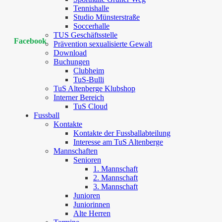
Tennishalle
Studio Münsterstraße
Soccerhalle
TUS Geschäftsstelle
Facebook
Prävention sexualisierte Gewalt
Download
Buchungen
Clubheim
TuS-Bulli
TuS Altenberge Klubshop
Interner Bereich
TuS Cloud
Fussball
Kontakte
Kontakte der Fussballabteilung
Interesse am TuS Altenberge
Mannschaften
Senioren
1. Mannschaft
2. Mannschaft
3. Mannschaft
Junioren
Juniorinnen
Alte Herren