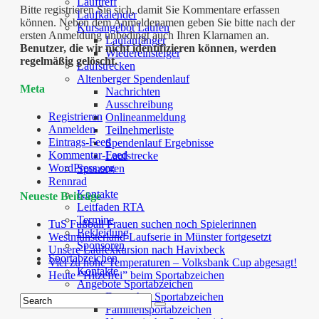
Lauftreff
Bitte registrieren Sie sich, damit Sie Kommentare erfassen
Laufkalender
können. Neben dem Anmeldenamen geben Sie bitte nach der
Kursangebot Laufen
ersten Anmeldung unbedingt auch Ihren Klarnamen an.
Laufanfänger
Benutzer, die wir nicht identifizieren können, werden
Wiedereinsteiger
regelmäßig gelöscht.
Laufstrecken
Altenberger Spendenlauf
Meta
Nachrichten
Ausschreibung
Registrieren
Onlineanmeldung
Anmelden
Teilnehmerliste
Eintrags-Feed
Spendenlauf Ergebnisse
Kommentar-Feed
Laufstrecke
WordPress.org
Sponsoren
Rennrad
Kontakte
Neueste Beiträge
Leitfaden RTA
Termine
TuS Fußball Frauen suchen noch Spielerinnen
Bekleidung
Westmünsterland-Laufserie in Münster fortgesetzt
Sponsoren
Unsere Laufexkursion nach Havixbeck
Sportabzeichen
Viel zu hohe Temperaturen – Volksbank Cup abgesagt!
Kontakte
Heute “Hitzefrei” beim Sportabzeichen
Angebote Sportabzeichen
Deutsches Sportabzeichen
Familiensportabzeichen