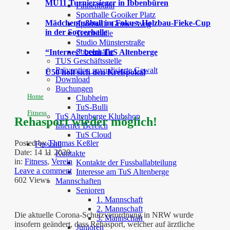
MU11 Turniersieger in Ibbenbüren
Finnenbahn
Sporthalle Gooiker Platz
Mädchenfußball im Fokus: Holzbau-Fieke-Cup
Sporthalle Grüner Weg
in der Soccerhalle
Tennishalle
Studio Münsterstraße
Soccerhalle
“Internes” beim TuS Altenberge
TUS Geschäftsstelle
Prävention sexualisierte Gewalt
Ü50 holt sich den Kreispokal
Download
Buchungen
Home
Clubheim
TuS-Bulli
Fitness
TuS Altenberge Klubshop
Rehasport wieder möglich!
Interner Bereich
TuS Cloud
Posted by
Thomas Keßler
Fussball
Date:
14 11 2020
Kontakte
in:
Fitness
,
Verein
Kontakte der Fussballabteilung
Leave a comment
Interesse am TuS Altenberge
602 Views
Mannschaften
Senioren
1. Mannschaft
2. Mannschaft
Die aktuelle Corona-Schutzverordnung in NRW wurde
3. Mannschaft
insofern geändert, dass Rehasport, welcher auf ärztliche
Junioren