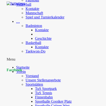
Faustball
Volleyball
Kontakte
Mannschaft
Spiel und Turnierkalender
…
Badminton
Kontakte
Geschichte
Basketball
Kontakte
Taekwon-Do
Menu
Startseite
Facebook
Verein
Vorstand
Unsere Stellenangebote
Sportstätten
TuS Sportpark
TuS Tennis
Finnenbahn
Sporthalle Gooiker Platz
Sporthalle Grüner Weg