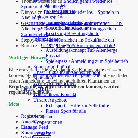
Termine
Thomas Schreiber
zu
Endlich geht’s wieder los –
Heimspiele
Sporteln in Altenberge
Auswärtsspiele
Dimova
zu
Endlich geht’s wieder los – Sporteln in
Belegungspläne
Altenberge
Trainingsplatzbelegung
Geschäftsstelle Öffnungszeiten Sommerferien – TuS
Soccerhallenbelegung
Altenberge 09
zu
Geschäftsstelle Öffnungszeiten
Besetzung Bewirtungshütte
Sommerferien
Informationen
Steppy
zu
A-Junioren ziehen ins Pokalfinale ein
Jugendsatzung
Bouba
zu
U15.1 gelingt der Rückrundenauftakt!
Ausbildungskonzept TuS Altenberge
Fussball
Wichtiger Hinweis
Spielerpass / Anmeldung zum Spielbetrieb
Sponsoring Fußball
Bitte registrieren Sie sich, damit Sie Kommentare erfassen
Unser Fußballhauptsponsorenpool
können. Neben dem Anmeldenamen geben Sie bitte nach der
Sportshop
ersten Anmeldung unbedingt auch Ihren Klarnamen an.
Werde Schiedsrichter!
Benutzer, die wir nicht identifizieren können, werden
Fitness / REHA
regelmäßig gelöscht.
Willkommen/ Kontakt
Unsere Angebote
Meta
Rehasport – Hilfe zur Selbsthilfe
Fitness-Sport für alle
Registrieren
Kurspläne
Anmelden
Kooperationen
Eintrags-Feed
Laufen
Kommentar-Feed
Kontakte