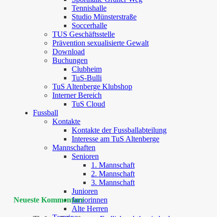
Tennishalle
Studio Münsterstraße
Soccerhalle
TUS Geschäftsstelle
Prävention sexualisierte Gewalt
Download
Buchungen
Clubheim
TuS-Bulli
TuS Altenberge Klubshop
Interner Bereich
TuS Cloud
Fussball
Kontakte
Kontakte der Fussballabteilung
Interesse am TuS Altenberge
Mannschaften
Senioren
1. Mannschaft
2. Mannschaft
3. Mannschaft
Junioren
Neueste Kommentare
Juniorinnen
Alte Herren