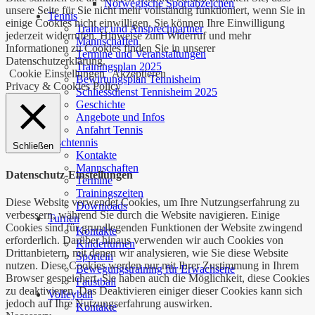
Norwegische Sportabzeichen
unsere Seite für Sie nicht mehr vollständig funktioniert, wenn Sie in
Tennis
einige Cookies nicht einwilligen. Sie können Ihre Einwilligung
Trainer und Ansprechpartner
jederzeit widerrufen. Hinweise zum Widerruf und mehr
Mannschaften
Informationen zu Cookies finden Sie in unserer
Termine und Veranstaltungen
Datenschutzerklärung.
Trainingsplan 2025
Cookie Einstellungen
Akzeptieren
Bewirtungsplan Tennisheim
Privacy & Cookies Policy
Schliessdienst Tennisheim 2025
Geschichte
Angebote und Infos
Anfahrt Tennis
Tischtennis
Schließen
Kontakte
Mannschaften
Datenschutz-Einstellungen
Termine
Trainingszeiten
Diese Website verwendet Cookies, um Ihre Nutzungserfahrung zu
Downloads
verbessern, während Sie durch die Website navigieren. Einige
Turnen
Cookies sind für grundlegenden Funktionen der Website zwingend
Kontakte
erforderlich. Darüber hinaus verwenden wir auch Cookies von
Kinderturnen
Drittanbietern, mit denen wir analysieren, wie Sie diese Website
Sporteln
nutzen. Diese Cookies werden nur mit Ihrer Zustimmung in Ihrem
Bewegungstraining für Erwachsene
Browser gespeichert. Sie haben auch die Möglichkeit, diese Cookies
Faustball
zu deaktivieren. Das Deaktivieren einiger dieser Cookies kann sich
Volleyball
jedoch auf Ihre Nutzungserfahrung auswirken.
Kontakte