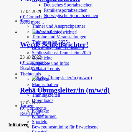
Deutsches Sportabzeichen
Familiensportabzeichen
17 04 2024
Norwegische Sportabzeichen
(0) Comments
Tennis
Read more...
Trainer und Ansprechpartner
Mannschaften
Termine und Veranstaltungen
Trainingsplan 2025
Werde Schiedsrichter!
Bewirtungsplan Tennisheim
Schliessdienst Tennisheim 2025
23 10 2022
Geschichte
(0) Comments
Angebote und Infos
Read more...
Anfahrt Tennis
Tischtennis
Kontakte
Mannschaften
Reha Übungsleiter/in (m/w/d)
Termine
Trainingszeiten
Downloads
17 03 2022
Turnen
(0) Comments
Kontakte
Read more...
Kinderturnen
Sporteln
Initiativen
Bewegungstraining für Erwachsene