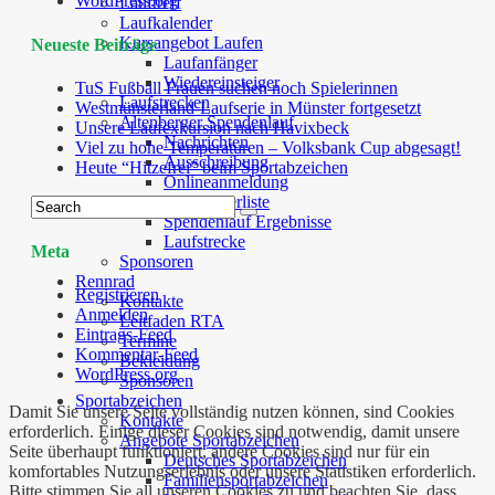
WordPress.org
Lauftreff
Laufkalender
Kursangebot Laufen
Neueste Beiträge
Laufanfänger
Wiedereinsteiger
TuS Fußball Frauen suchen noch Spielerinnen
Laufstrecken
Westmünsterland-Laufserie in Münster fortgesetzt
Altenberger Spendenlauf
Unsere Laufexkursion nach Havixbeck
Nachrichten
Viel zu hohe Temperaturen – Volksbank Cup abgesagt!
Ausschreibung
Heute “Hitzefrei” beim Sportabzeichen
Onlineanmeldung
Teilnehmerliste
Spendenlauf Ergebnisse
Laufstrecke
Meta
Sponsoren
Rennrad
Registrieren
Kontakte
Anmelden
Leitfaden RTA
Eintrags-Feed
Termine
Kommentar-Feed
Bekleidung
WordPress.org
Sponsoren
Sportabzeichen
Damit Sie unsere Seite vollständig nutzen können, sind Cookies
Kontakte
erforderlich. Einige dieser Cookies sind notwendig, damit unsere
Angebote Sportabzeichen
Seite überhaupt funktioniert, andere Cookies sind nur für ein
Deutsches Sportabzeichen
komfortables Nutzungserlebnis oder unsere Statistiken erforderlich.
Familiensportabzeichen
Bitte stimmen Sie all unseren Cookies zu und beachten Sie, dass