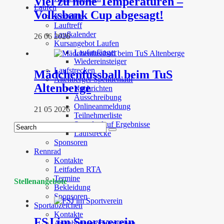
Viel zu hohe Temperaturen –
Laufen
Volksbank Cup abgesagt!
Kontakte
Lauftreff
Laufkalender
26 06 2026
Kursangebot Laufen
Laufanfänger
Wiedereinsteiger
Laufstrecken
Mädchenfussball beim TuS
Altenberger Spendenlauf
Altenberge
Nachrichten
Ausschreibung
Onlineanmeldung
21 05 2026
Teilnehmerliste
Spendenlauf Ergebnisse
Laufstrecke
Sponsoren
Rennrad
Kontakte
Leitfaden RTA
Termine
Stellenangebote
Bekleidung
Sponsoren
Sportabzeichen
Kontakte
FSJ im Sportverein
Angebote Sportabzeichen