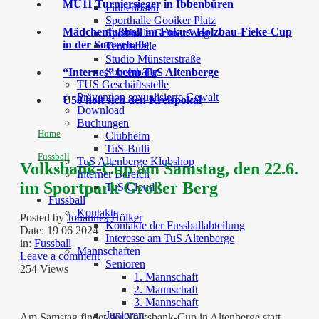
MU11 Turniersieger in Ibbenbüren
Finnenbahn
Sporthalle Gooiker Platz
Mädchenfußball im Fokus: Holzbau-Fieke-Cup
Sporthalle Grüner Weg
in der Soccerhalle
Tennishalle
Studio Münsterstraße
Soccerhalle
“Internes” beim TuS Altenberge
TUS Geschäftsstelle
Prävention sexualisierte Gewalt
Ü50 holt sich den Kreispokal
Download
Buchungen
Home
Clubheim
TuS-Bulli
Fussball
TuS Altenberge Klubshop
Volksbank-Cup am Samstag, den 22.6.
Interner Bereich
im Sportpark Großer Berg
TuS Cloud
Fussball
Kontakte
Posted by
Johannes Hölker
Kontakte der Fussballabteilung
Date:
19 06 2024
Interesse am TuS Altenberge
in:
Fussball
Mannschaften
Leave a comment
Senioren
254 Views
1. Mannschaft
2. Mannschaft
3. Mannschaft
Junioren
Am Samstag findet der Volksbank-Cup in Altenberge statt.