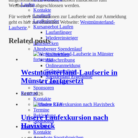
Laufen
Wettbewerbe abgeschlossen werden.
Kontakte
Lauftreff
Für weitere Informationen zur Laufserie und zur Anmeldung
Laufkalender
geht es hier zur offiziellen Webseite:
Westmünsterland-
Kursangebot Laufen
Laufserie
.
Laufanfänger
Wiedereinsteiger
Related posts
Laufstrecken
Altenberger Spendenlauf
Nachrichten
Ausschreibung
Onlineanmeldung
Teilnehmerliste
Westmünsterland-Laufserie in
Spendenlauf Ergebnisse
Münster fortgesetzt
Laufstrecke
Sponsoren
Rennrad
14 07 2026
Kontakte
Leitfaden RTA
Termine
Bekleidung
Unsere Laufexkursion nach
Sponsoren
Havixbeck
Sportabzeichen
Kontakte
Angebote Sportabzeichen