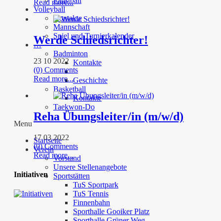
Faustball
Read more...
Volleyball
Kontakte
Mannschaft
Spiel und Turnierkalender
Werde Schiedsrichter!
…
Badminton
23 10 2022
Kontakte
(0) Comments
Read more...
Geschichte
Basketball
Kontakte
Taekwon-Do
Reha Übungsleiter/in (m/w/d)
Menu
17 03 2022
Startseite
(0) Comments
Verein
Read more...
Vorstand
Unsere Stellenangebote
Initiativen
Sportstätten
TuS Sportpark
TuS Tennis
Finnenbahn
Sporthalle Gooiker Platz
Sporthalle Grüner Weg