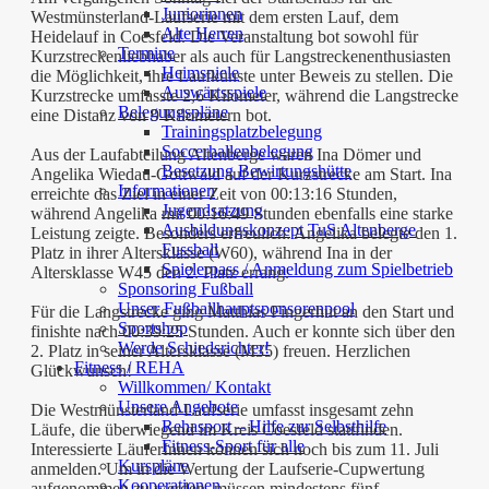
Juniorinnen
Westmünsterland-Laufserie mit dem ersten Lauf, dem
Alte Herren
Heidelauf in Coesfeld. Die Veranstaltung bot sowohl für
Termine
Kurzstreckenliebhaber als auch für Langstreckenenthusiasten
Heimspiele
die Möglichkeit, ihre Laufkünste unter Beweis zu stellen. Die
Auswärtsspiele
Kurzstrecke umfasste 2,6 Kilometer, während die Langstrecke
Belegungspläne
eine Distanz von 9 Kilometern bot.
Trainingsplatzbelegung
Soccerhallenbelegung
Aus der Laufabteilung Altenberge waren Ina Dömer und
Besetzung Bewirtungshütte
Angelika Wiedau-Gottwald auf der Kurzstrecke am Start. Ina
Informationen
erreichte das Ziel in einer Zeit von 00:13:16 Stunden,
Jugendsatzung
während Angelika mit 00:16:49 Stunden ebenfalls eine starke
Ausbildungskonzept TuS Altenberge
Leistung zeigte. Besonders erfreulich: Angelika belegte den 1.
Fussball
Platz in ihrer Altersklasse (W60), während Ina in der
Spielerpass / Anmeldung zum Spielbetrieb
Altersklasse W45 den 2. Platz errang.
Sponsoring Fußball
Unser Fußballhauptsponsorenpool
Für die Langstrecke ging Matthias Fingerhut an den Start und
Sportshop
finishte nach 00:39:25 Stunden. Auch er konnte sich über den
Werde Schiedsrichter!
2. Platz in seiner Altersklasse (M35) freuen. Herzlichen
Fitness / REHA
Glückwunsch!
Willkommen/ Kontakt
Unsere Angebote
Die Westmünsterland-Laufserie umfasst insgesamt zehn
Rehasport – Hilfe zur Selbsthilfe
Läufe, die überwiegend im Kreis Coesfeld stattfinden.
Fitness-Sport für alle
Interessierte LäuferInnen können sich noch bis zum 11. Juli
Kurspläne
anmelden. Um in die Wertung der Laufserie-Cupwertung
Kooperationen
aufgenommen zu werden, müssen mindestens fünf