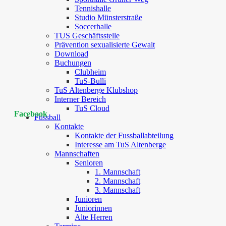
Tennishalle
Studio Münsterstraße
Soccerhalle
TUS Geschäftsstelle
Prävention sexualisierte Gewalt
Download
Buchungen
Clubheim
TuS-Bulli
TuS Altenberge Klubshop
Interner Bereich
TuS Cloud
Facebook
Fussball
Kontakte
Kontakte der Fussballabteilung
Interesse am TuS Altenberge
Mannschaften
Senioren
1. Mannschaft
2. Mannschaft
3. Mannschaft
Junioren
Juniorinnen
Alte Herren