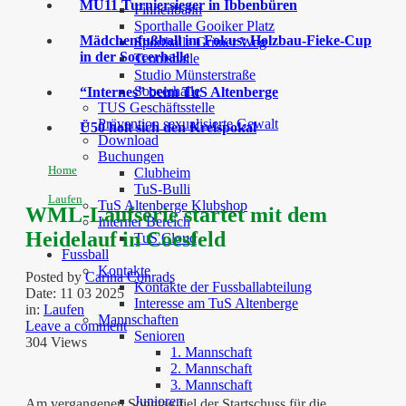
MU11 Turniersieger in Ibbenbüren
Finnenbahn
Sporthalle Gooiker Platz
Mädchenfußball im Fokus: Holzbau-Fieke-Cup
Sporthalle Grüner Weg
in der Soccerhalle
Tennishalle
Studio Münsterstraße
Soccerhalle
“Internes” beim TuS Altenberge
TUS Geschäftsstelle
Prävention sexualisierte Gewalt
Ü50 holt sich den Kreispokal
Download
Buchungen
Home
Clubheim
TuS-Bulli
Laufen
TuS Altenberge Klubshop
WML-Laufserie startet mit dem
Interner Bereich
Heidelauf in Coesfeld
TuS Cloud
Fussball
Kontakte
Posted by
Carina Conrads
Kontakte der Fussballabteilung
Date:
11 03 2025
Interesse am TuS Altenberge
in:
Laufen
Mannschaften
Leave a comment
Senioren
304 Views
1. Mannschaft
2. Mannschaft
3. Mannschaft
Junioren
Am vergangenen Sonntag fiel der Startschuss für die