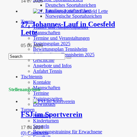
14 07 2026
Deutsches Sportabzeichen
Familiensportabzeichen
Norwegische Sportabzeichen
Tennis
27. Johannes-Lauf in Coesfeld
Trainer und Ansprechpartner
Lette
Mannschaften
Termine und Veranstaltungen
Trainingsplan 2025
05 06 2026
Bewirtungsplan Tennisheim
Schliessdienst Tennisheim 2025
Geschichte
Angebote und Infos
Anfahrt Tennis
Tischtennis
Kontakte
Mannschaften
Stellenangebote
Termine
Trainingszeiten
Downloads
Turnen
FSJ im Sportverein
Kontakte
Kinderturnen
Sporteln
17 04 2024
Bewegungstraining für Erwachsene
(0) Comments