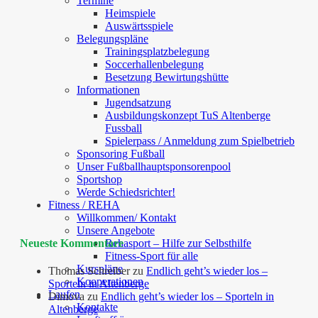
Termine
Heimspiele
Auswärtsspiele
Belegungspläne
Trainingsplatzbelegung
Soccerhallenbelegung
Besetzung Bewirtungshütte
Informationen
Jugendsatzung
Ausbildungskonzept TuS Altenberge
Fussball
Spielerpass / Anmeldung zum Spielbetrieb
Sponsoring Fußball
Unser Fußballhauptsponsorenpool
Sportshop
Werde Schiedsrichter!
Fitness / REHA
Willkommen/ Kontakt
Unsere Angebote
Neueste Kommentare
Rehasport – Hilfe zur Selbsthilfe
Fitness-Sport für alle
Kurspläne
Thomas Schreiber
zu
Endlich geht’s wieder los –
Kooperationen
Sporteln in Altenberge
Laufen
Dimova
zu
Endlich geht’s wieder los – Sporteln in
Kontakte
Altenberge