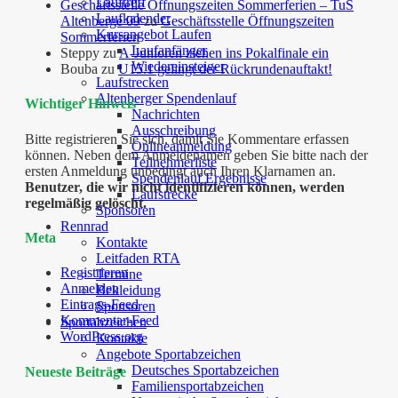
Lauftreff
Geschäftsstelle Öffnungszeiten Sommerferien – TuS
Laufkalender
Altenberge 09
zu
Geschäftsstelle Öffnungszeiten
Kursangebot Laufen
Sommerferien
Laufanfänger
Steppy
zu
A-Junioren ziehen ins Pokalfinale ein
Wiedereinsteiger
Bouba
zu
U15.1 gelingt der Rückrundenauftakt!
Laufstrecken
Altenberger Spendenlauf
Wichtiger Hinweis
Nachrichten
Ausschreibung
Bitte registrieren Sie sich, damit Sie Kommentare erfassen
Onlineanmeldung
können. Neben dem Anmeldenamen geben Sie bitte nach der
Teilnehmerliste
ersten Anmeldung unbedingt auch Ihren Klarnamen an.
Spendenlauf Ergebnisse
Benutzer, die wir nicht identifizieren können, werden
Laufstrecke
regelmäßig gelöscht.
Sponsoren
Rennrad
Meta
Kontakte
Leitfaden RTA
Registrieren
Termine
Anmelden
Bekleidung
Eintrags-Feed
Sponsoren
Kommentar-Feed
Sportabzeichen
WordPress.org
Kontakte
Angebote Sportabzeichen
Deutsches Sportabzeichen
Neueste Beiträge
Familiensportabzeichen