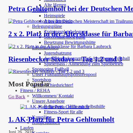
Alte Herren
Petra Gehltomholt bei der Deutschen Mei
Termine
Heimspiele
Auswärtsspiele
Belegungspläne
Trainingsplatzbelegung
2 x 2. Platz in der Altersklasse für Bar
Soccerhallenbelegung
Besetzung Bewirtungshütte
Informationen
Jugendsatzung
Riesenbecker Sixdays – Tag 1,2 und 3
Ausbildungskonzept TuS Altenberge Fussball
Spielerpass / Anmeldung zum Spielbetrieb
Sponsoring Fußball
Unser Fußballhauptsponsorenpool
Sportshop
Most Popular
Werde Schiedsrichter!
Fitness / REHA
Willkommen/ Kontakt
Go Back
Unsere Angebote
Rehasport – Hilfe zur Selbsthilfe
Fitness-Sport für alle
Kurspläne
1. AK-Platz für Petra Gehltomholt
Kooperationen
Laufen
Juni 26, 2016