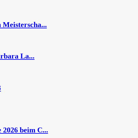
 Meisterscha...
arbara La...
3
 2026 beim C...