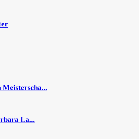
ter
 Meisterscha...
arbara La...