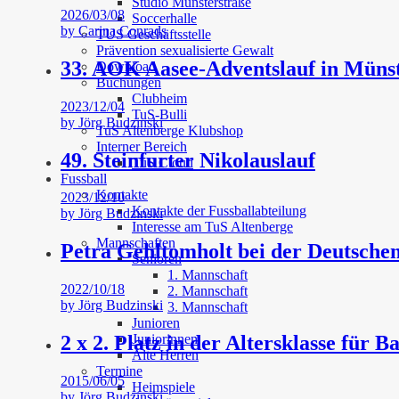
Studio Münsterstraße
2026/03/08
Soccerhalle
by
Carina Conrads
TUS Geschäftsstelle
Prävention sexualisierte Gewalt
33. AOK Aasee-Adventslauf in Müns
Download
Buchungen
Clubheim
2023/12/04
TuS-Bulli
by
Jörg Budzinski
TuS Altenberge Klubshop
Interner Bereich
49. Steinfurter Nikolauslauf
TuS Cloud
Fussball
Kontakte
2023/12/10
Kontakte der Fussballabteilung
by
Jörg Budzinski
Interesse am TuS Altenberge
Mannschaften
Petra Gehltomholt bei der Deutschen
Senioren
1. Mannschaft
2022/10/18
2. Mannschaft
by
Jörg Budzinski
3. Mannschaft
Junioren
Juniorinnen
2 x 2. Platz in der Altersklasse für B
Alte Herren
Termine
2015/06/05
Heimspiele
by
Jörg Budzinski