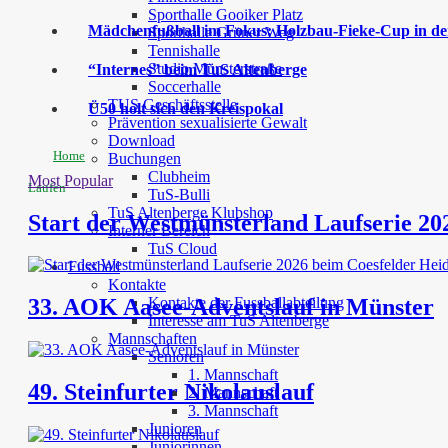
Sporthalle Gooiker Platz
Mädchenfußball im Fokus: Holzbau-Fieke-Cup in der
Sporthalle Grüner Weg
Tennishalle
Studio Münsterstraße
“Internes” beim TuS Altenberge
Soccerhalle
TUS Geschäftsstelle
Ü50 holt sich den Kreispokal
Prävention sexualisierte Gewalt
Download
Home
Buchungen
Clubheim
Most Popular
Laufen
TuS-Bulli
TuS Altenberge Klubshop
Start der Westmünsterland Laufserie 20
Interner Bereich
TuS Cloud
Fussball
Kontakte
Kontakte der Fussballabteilung
33. AOK Aasee-Adventslauf in Münster
Interesse am TuS Altenberge
Mannschaften
Senioren
1. Mannschaft
49. Steinfurter Nikolauslauf
2. Mannschaft
3. Mannschaft
Junioren
Juniorinnen