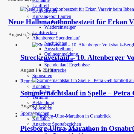
Kontakte
Lauftreff
Laufkalender
Kursangebot Laufen
Neue Halbmarathonbestzeit für Erkan V
Laufanfänger
Wiedereinsteiger
Laufstrecken
August 6, 2016
Altenberger Spendenlauf
Nachrichten
Ausschreibung
Onlineanmeldung
Streckenverlauf – 10. Altenberger V
Teilnehmerliste
Spendenlauf Ergebnisse
August 14, 2018
Laufstrecke
Sponsoren
Rennrad
Kontakte
Sommernachtslauf in Spelle – Petra G
Leitfaden RTA
Termine
Bekleidung
August 13, 2017
Sponsoren
Sportabzeichen
Kontakte
Angebote Sportabzeichen
Piesberg-Ultra-Marathon in Osnabr
Deutsches Sportabzeichen