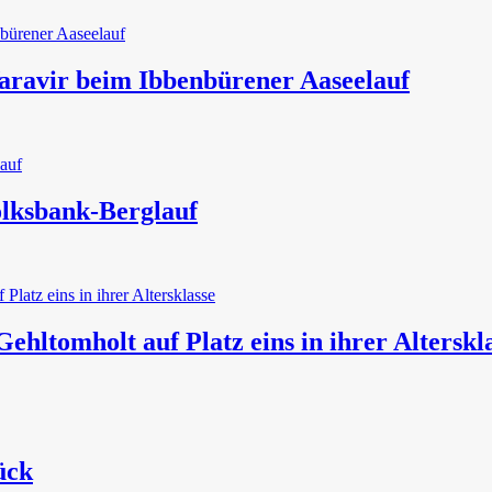
aravir beim Ibbenbürener Aaseelauf
olksbank-Berglauf
ehltomholt auf Platz eins in ihrer Alterskl
ück