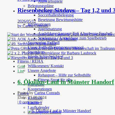
Auswärtsspiele
Belegungspläne
Riesenbecker Sixdays – Tag 1,2 und 
Trainingsplatzbelegung
Soccerhallenbelegung
Besetzung Bewirtungshütte
2026/05/12
Informationen
by
Carina Conrads
Jugendsatzung
Ausbildungskonzept TuS Altenberge Fussball
Spielerpass / Anmeldung zum Spielbetrieb
Sponsoring Fußball
Unser Fußballhauptsponsorenpool
Sportshop
Werde Schiedsrichter!
Fitness / REHA
Willkommen/ Kontakt
Grid
Unsere Angebote
List
Rehasport – Hilfe zur Selbsthilfe
Fitness-Sport für alle
6. Ökullus-Lauf in Münster Handorf
Kurspläne
Kooperationen
Posted by
Carina Conrads
Laufen
|
Date: 23 09 2024
Kontakte
|
0 comments
Lauftreff
Laufkalender
Kursangebot Laufen