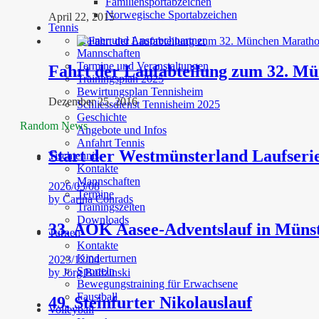
Familiensportabzeichen
Norwegische Sportabzeichen
April 22, 2015
Tennis
Trainer und Ansprechpartner
Mannschaften
Termine und Veranstaltungen
Fahrt der Laufabteilung zum 32. M
Trainingsplan 2025
Bewirtungsplan Tennisheim
Dezember 25, 2016
Schliessdienst Tennisheim 2025
Geschichte
Random News
Angebote und Infos
Anfahrt Tennis
Start der Westmünsterland Laufserie
Tischtennis
Kontakte
Mannschaften
2026/03/08
Termine
by
Carina Conrads
Trainingszeiten
Downloads
33. AOK Aasee-Adventslauf in Müns
Turnen
Kontakte
Kinderturnen
2023/12/04
Sporteln
by
Jörg Budzinski
Bewegungstraining für Erwachsene
Faustball
49. Steinfurter Nikolauslauf
Volleyball