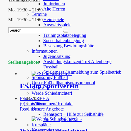
Juniorinnen
Alte Herren
Mo. 19:30 – 21:00
Termine
Heimspiele
Mi. 19:30 – 21:00
Auswärtsspiele
Belegungspläne
Trainingsplatzbelegung
Soccerhallenbelegung
Besetzung Bewirtungshütte
Informationen
Jugendsatzung
Ausbildungskonzept TuS Altenberge
Stellenangebote
Fussball
Spielerpass / Anmeldung zum Spielbetrieb
Sponsoring Fußball
Unser Fußballhauptsponsorenpool
FSJ im Sportverein
Sportshop
Werde Schiedsrichter!
17 04 2024
Fitness / REHA
(0) Comments
Willkommen/ Kontakt
Read more...
Unsere Angebote
Rehasport – Hilfe zur Selbsthilfe
Fitness-Sport für alle
Kurspläne
Kooperationen