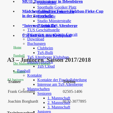
MU11 Turniersieger in Ibbenbüren
Finnenbahn
Sporthalle Gooiker Platz
Mädchenfußball im Fokus: Holzbau-Fieke-Cup
Sporthalle Grüner Weg
in der Soccerhalle
Tennishalle
Studio Münsterstraße
Soccerhalle
“Internes” beim TuS Altenberge
TUS Geschäftsstelle
Prävention sexualisierte Gewalt
Ü50 holt sich den Kreispokal
Download
Buchungen
Home
Clubheim
TuS-Bulli
Fussball
TuS Altenberge Klubshop
A3 – Junioren Saison 2017/2018
Interner Bereich
Die Mannschaften Fussball
TuS Cloud
Fussball
Junioren
Kontakte
A3 Junioren
Kontakte der Fussballabteilung
Trainer
Telefon
Interesse am TuS Altenberge
Mannschaften
Frank Gehrmann
02505-1406
Senioren
1. Mannschaft
Joachim Borghardt
0172-3077895
2. Mannschaft
3. Mannschaft
Junioren
Trainingszeiten: