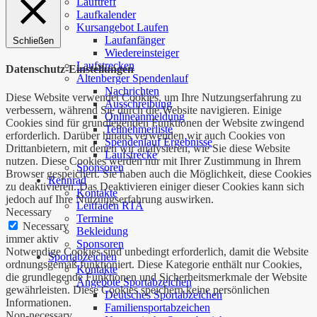
Lauftreff
Laufkalender
Kursangebot Laufen
Laufanfänger
Schließen
Wiedereinsteiger
Laufstrecken
Datenschutz-Einstellungen
Altenberger Spendenlauf
Nachrichten
Diese Website verwendet Cookies, um Ihre Nutzungserfahrung zu
Ausschreibung
verbessern, während Sie durch die Website navigieren. Einige
Onlineanmeldung
Cookies sind für grundlegenden Funktionen der Website zwingend
Teilnehmerliste
erforderlich. Darüber hinaus verwenden wir auch Cookies von
Spendenlauf Ergebnisse
Drittanbietern, mit denen wir analysieren, wie Sie diese Website
Laufstrecke
nutzen. Diese Cookies werden nur mit Ihrer Zustimmung in Ihrem
Sponsoren
Browser gespeichert. Sie haben auch die Möglichkeit, diese Cookies
Rennrad
zu deaktivieren. Das Deaktivieren einiger dieser Cookies kann sich
Kontakte
jedoch auf Ihre Nutzungserfahrung auswirken.
Leitfaden RTA
Necessary
Termine
Necessary
Bekleidung
immer aktiv
Sponsoren
Notwendige Cookies sind unbedingt erforderlich, damit die Website
Sportabzeichen
ordnungsgemäß funktioniert. Diese Kategorie enthält nur Cookies,
Kontakte
die grundlegende Funktionen und Sicherheitsmerkmale der Website
Angebote Sportabzeichen
gewährleisten. Diese Cookies speichern keine persönlichen
Deutsches Sportabzeichen
Informationen.
Familiensportabzeichen
Non-necessary