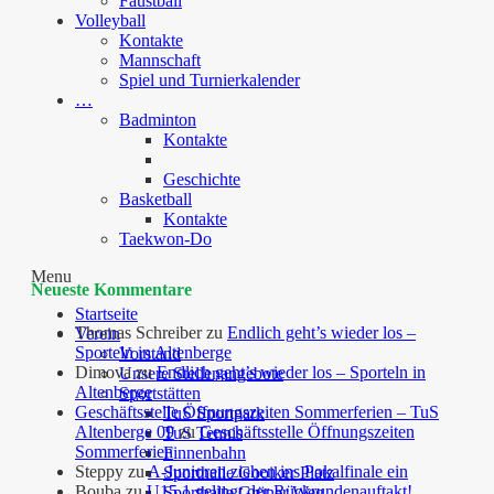
Faustball
Volleyball
Kontakte
Mannschaft
Spiel und Turnierkalender
…
Badminton
Kontakte
Geschichte
Basketball
Kontakte
Taekwon-Do
Menu
Neueste Kommentare
Startseite
Thomas Schreiber
zu
Endlich geht’s wieder los –
Verein
Sporteln in Altenberge
Vorstand
Dimova
zu
Endlich geht’s wieder los – Sporteln in
Unsere Stellenangebote
Altenberge
Sportstätten
Geschäftsstelle Öffnungszeiten Sommerferien – TuS
TuS Sportpark
Altenberge 09
zu
Geschäftsstelle Öffnungszeiten
TuS Tennis
Sommerferien
Finnenbahn
Steppy
zu
A-Junioren ziehen ins Pokalfinale ein
Sporthalle Gooiker Platz
Bouba
zu
U15.1 gelingt der Rückrundenauftakt!
Sporthalle Grüner Weg