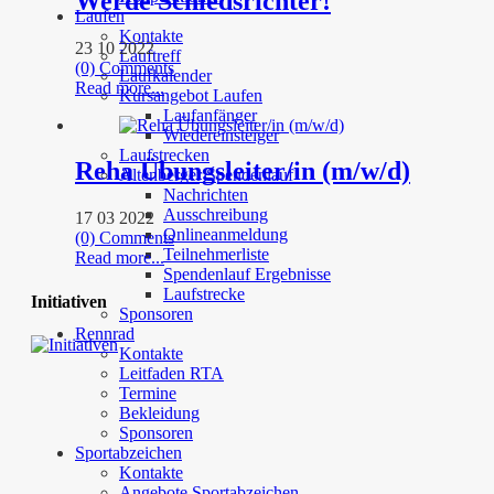
Werde Schiedsrichter!
Laufen
Kontakte
23 10 2022
Lauftreff
(0) Comments
Laufkalender
Read more...
Kursangebot Laufen
Laufanfänger
Wiedereinsteiger
Laufstrecken
Reha Übungsleiter/in (m/w/d)
Altenberger Spendenlauf
Nachrichten
Ausschreibung
17 03 2022
Onlineanmeldung
(0) Comments
Teilnehmerliste
Read more...
Spendenlauf Ergebnisse
Laufstrecke
Initiativen
Sponsoren
Rennrad
Kontakte
Leitfaden RTA
Termine
Bekleidung
Sponsoren
Sportabzeichen
Kontakte
Angebote Sportabzeichen