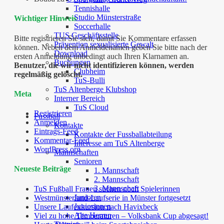
Tennishalle
Studio Münsterstraße
Wichtiger Hinweis
Soccerhalle
TUS Geschäftsstelle
Bitte registrieren Sie sich, damit Sie Kommentare erfassen
Prävention sexualisierte Gewalt
können. Neben dem Anmeldenamen geben Sie bitte nach der
Download
ersten Anmeldung unbedingt auch Ihren Klarnamen an.
Buchungen
Benutzer, die wir nicht identifizieren können, werden
Clubheim
regelmäßig gelöscht.
TuS-Bulli
TuS Altenberge Klubshop
Meta
Interner Bereich
TuS Cloud
Registrieren
Fussball
Anmelden
Kontakte
Eintrags-Feed
Kontakte der Fussballabteilung
Kommentar-Feed
Interesse am TuS Altenberge
WordPress.org
Mannschaften
Senioren
Neueste Beiträge
1. Mannschaft
2. Mannschaft
3. Mannschaft
TuS Fußball Frauen suchen noch Spielerinnen
Junioren
Westmünsterland-Laufserie in Münster fortgesetzt
Juniorinnen
Unsere Laufexkursion nach Havixbeck
Alte Herren
Viel zu hohe Temperaturen – Volksbank Cup abgesagt!