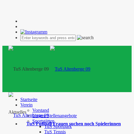
Startseite
Verein
Vorstand
Aktuelles
Unsere Stellenangebote
Sportstätten
TuS Fußball Frauen suchen noch Spielerinnen
TuS Sportpark
TuS Tennis