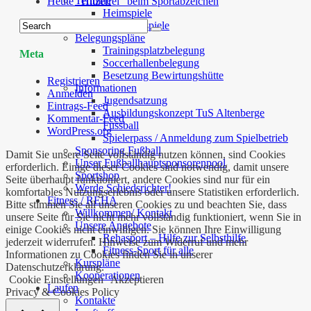
Termine
Heute “Hitzefrei” beim Sportabzeichen
Heimspiele
Auswärtsspiele
Belegungspläne
Trainingsplatzbelegung
Meta
Soccerhallenbelegung
Besetzung Bewirtungshütte
Registrieren
Informationen
Anmelden
Jugendsatzung
Eintrags-Feed
Ausbildungskonzept TuS Altenberge
Kommentar-Feed
Fussball
WordPress.org
Spielerpass / Anmeldung zum Spielbetrieb
Sponsoring Fußball
Damit Sie unsere Seite vollständig nutzen können, sind Cookies
Unser Fußballhauptsponsorenpool
erforderlich. Einige dieser Cookies sind notwendig, damit unsere
Sportshop
Seite überhaupt funktioniert, andere Cookies sind nur für ein
Werde Schiedsrichter!
komfortables Nutzungserlebnis oder unsere Statistiken erforderlich.
Fitness / REHA
Bitte stimmen Sie all unseren Cookies zu und beachten Sie, dass
Willkommen/ Kontakt
unsere Seite für Sie nicht mehr vollständig funktioniert, wenn Sie in
Unsere Angebote
einige Cookies nicht einwilligen. Sie können Ihre Einwilligung
Rehasport – Hilfe zur Selbsthilfe
jederzeit widerrufen. Hinweise zum Widerruf und mehr
Fitness-Sport für alle
Informationen zu Cookies finden Sie in unserer
Kurspläne
Datenschutzerklärung.
Kooperationen
Cookie Einstellungen
Akzeptieren
Laufen
Privacy & Cookies Policy
Kontakte