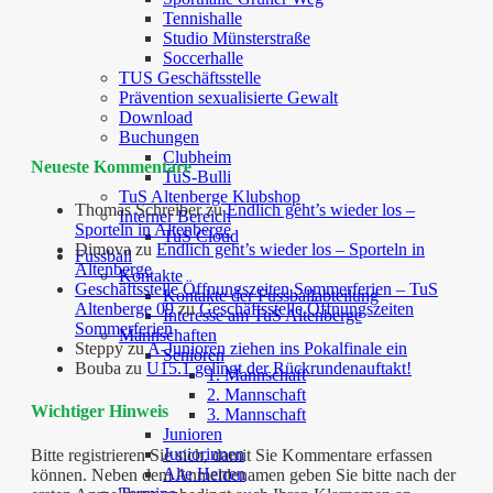
Tennishalle
Studio Münsterstraße
Soccerhalle
TUS Geschäftsstelle
Prävention sexualisierte Gewalt
Download
Buchungen
Clubheim
Neueste Kommentare
TuS-Bulli
TuS Altenberge Klubshop
Thomas Schreiber
zu
Endlich geht’s wieder los –
Interner Bereich
Sporteln in Altenberge
TuS Cloud
Dimova
zu
Endlich geht’s wieder los – Sporteln in
Fussball
Altenberge
Kontakte
Geschäftsstelle Öffnungszeiten Sommerferien – TuS
Kontakte der Fussballabteilung
Altenberge 09
zu
Geschäftsstelle Öffnungszeiten
Interesse am TuS Altenberge
Sommerferien
Mannschaften
Steppy
zu
A-Junioren ziehen ins Pokalfinale ein
Senioren
Bouba
zu
U15.1 gelingt der Rückrundenauftakt!
1. Mannschaft
2. Mannschaft
Wichtiger Hinweis
3. Mannschaft
Junioren
Juniorinnen
Bitte registrieren Sie sich, damit Sie Kommentare erfassen
Alte Herren
können. Neben dem Anmeldenamen geben Sie bitte nach der