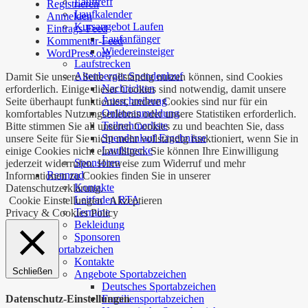
Lauftreff
Registrieren
Laufkalender
Anmelden
Kursangebot Laufen
Eintrags-Feed
Laufanfänger
Kommentar-Feed
Wiedereinsteiger
WordPress.org
Laufstrecken
Altenberger Spendenlauf
Damit Sie unsere Seite vollständig nutzen können, sind Cookies
Nachrichten
erforderlich. Einige dieser Cookies sind notwendig, damit unsere
Ausschreibung
Seite überhaupt funktioniert, andere Cookies sind nur für ein
Onlineanmeldung
komfortables Nutzungserlebnis oder unsere Statistiken erforderlich.
Teilnehmerliste
Bitte stimmen Sie all unseren Cookies zu und beachten Sie, dass
Spendenlauf Ergebnisse
unsere Seite für Sie nicht mehr vollständig funktioniert, wenn Sie in
Laufstrecke
einige Cookies nicht einwilligen. Sie können Ihre Einwilligung
Sponsoren
jederzeit widerrufen. Hinweise zum Widerruf und mehr
Rennrad
Informationen zu Cookies finden Sie in unserer
Kontakte
Datenschutzerklärung.
Leitfaden RTA
Cookie Einstellungen
Akzeptieren
Termine
Privacy & Cookies Policy
Bekleidung
Sponsoren
Sportabzeichen
Kontakte
Schließen
Angebote Sportabzeichen
Deutsches Sportabzeichen
Familiensportabzeichen
Datenschutz-Einstellungen