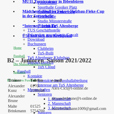
MU11 Turniersieger in Ibbenbüren
Finnenbahn
Sporthalle Gooiker Platz
Mädchenfußball im Fokus: Holzbau-Fieke-Cup
Sporthalle Grüner Weg
in der Soccerhalle
Tennishalle
Studio Münsterstraße
Soccerhalle
“Internes” beim TuS Altenberge
TUS Geschäftsstelle
Prävention sexualisierte Gewalt
Ü50 holt sich den Kreispokal
Download
Buchungen
Home
Clubheim
TuS-Bulli
Fussball
TuS Altenberge Klubshop
B2 – Junioren Saison 2021/2022
Interner Bereich
Die Mannschaften Fussball
TuS Cloud
.
Fussball
Junioren
Kontakte
Trainer
Telefon
e-mail
B2 Junioren Fussball
Kontakte der Fussballabteilung
Interesse am TuS Altenberge
Alexander
0170-
Alex-Cici@t-online.de
Mannschaften
Kunz
2188848
Senioren
Alexander
alexanderbrune@t-online.de
1. Mannschaft
Brune
2. Mannschaft
Malte
01525
3. Mannschaft
maltebrinkmann1009@gmail.com
Brinkmann
5754769
Junioren