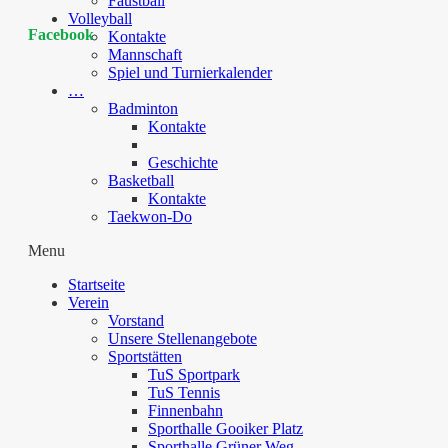
Faustball
Volleyball
Facebook
Kontakte
Mannschaft
Spiel und Turnierkalender
…
Badminton
Kontakte
Geschichte
Basketball
Kontakte
Taekwon-Do
Menu
Startseite
Verein
Vorstand
Unsere Stellenangebote
Sportstätten
TuS Sportpark
TuS Tennis
Finnenbahn
Sporthalle Gooiker Platz
Sporthalle Grüner Weg