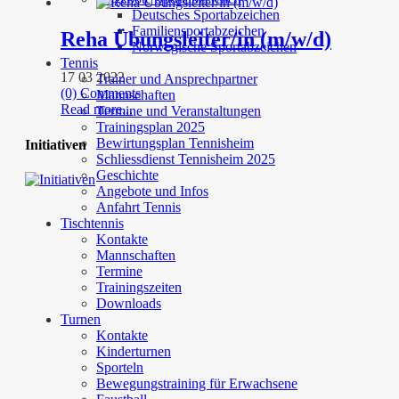
Deutsches Sportabzeichen
Familiensportabzeichen
Reha Übungsleiter/in (m/w/d)
Norwegische Sportabzeichen
Tennis
17 03 2022
Trainer und Ansprechpartner
(0) Comments
Mannschaften
Read more...
Termine und Veranstaltungen
Trainingsplan 2025
Bewirtungsplan Tennisheim
Initiativen
Schliessdienst Tennisheim 2025
Geschichte
Angebote und Infos
Anfahrt Tennis
Tischtennis
Kontakte
Mannschaften
Termine
Trainingszeiten
Downloads
Turnen
Kontakte
Kinderturnen
Sporteln
Bewegungstraining für Erwachsene