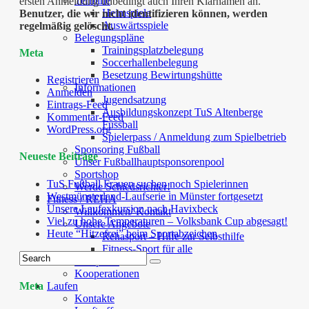
Termine
ersten Anmeldung unbedingt auch Ihren Klarnamen an.
Heimspiele
Benutzer, die wir nicht identifizieren können, werden
Auswärtsspiele
regelmäßig gelöscht.
Belegungspläne
Trainingsplatzbelegung
Meta
Soccerhallenbelegung
Besetzung Bewirtungshütte
Registrieren
Informationen
Anmelden
Jugendsatzung
Eintrags-Feed
Ausbildungskonzept TuS Altenberge
Kommentar-Feed
Fussball
WordPress.org
Spielerpass / Anmeldung zum Spielbetrieb
Sponsoring Fußball
Neueste Beiträge
Unser Fußballhauptsponsorenpool
Sportshop
TuS Fußball Frauen suchen noch Spielerinnen
Werde Schiedsrichter!
Westmünsterland-Laufserie in Münster fortgesetzt
Fitness / REHA
Unsere Laufexkursion nach Havixbeck
Willkommen/ Kontakt
Viel zu hohe Temperaturen – Volksbank Cup abgesagt!
Unsere Angebote
Heute “Hitzefrei” beim Sportabzeichen
Rehasport – Hilfe zur Selbsthilfe
Fitness-Sport für alle
Kurspläne
Kooperationen
Meta
Laufen
Kontakte