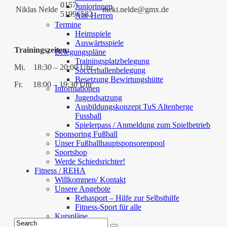
0157-
Juniorinnen
Niklas Nelde
nicki.nelde@gmx.de
51996582
Alte Herren
Termine
.
Heimspiele
Auswärtsspiele
Trainingszeiten:
Belegungspläne
Trainingsplatzbelegung
Mi. 18:30 – 20:00 Uhr
Soccerhallenbelegung
Besetzung Bewirtungshütte
Fr. 18:00 – 19:30 Uhr
Informationen
Jugendsatzung
Ausbildungskonzept TuS Altenberge
Fussball
Spielerpass / Anmeldung zum Spielbetrieb
Sponsoring Fußball
Unser Fußballhauptsponsorenpool
Sportshop
Werde Schiedsrichter!
Fitness / REHA
Willkommen/ Kontakt
Unsere Angebote
Rehasport – Hilfe zur Selbsthilfe
Fitness-Sport für alle
Kurspläne
Kooperationen