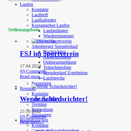
Laufen
Kontakte
Lauftreff
Laufkalender
Kursangebot Laufen
Stellenangebote
Laufanfänger
Wiedereinsteiger
Laufstrecken
Altenberger Spendenlauf
Nachrichten
FSJ im Sportverein
Ausschreibung
Onlineanmeldung
17 04 2024
Teilnehmerliste
(0) Comments
Spendenlauf Ergebnisse
Read more...
Laufstrecke
Sponsoren
Rennrad
Kontakte
Werde Schiedsrichter!
Leitfaden RTA
Termine
Bekleidung
23 10 2022
Sponsoren
(0) Comments
Sportabzeichen
Read more...
Kontakte
Angebote Sportabzeichen