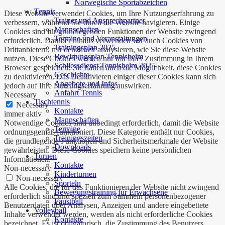
Norwegische Sportabzeichen
Tennis
Diese Website verwendet Cookies, um Ihre Nutzungserfahrung zu
Trainer und Ansprechpartner
verbessern, während Sie durch die Website navigieren. Einige
Mannschaften
Cookies sind für grundlegenden Funktionen der Website zwingend
Termine und Veranstaltungen
erforderlich. Darüber hinaus verwenden wir auch Cookies von
Trainingsplan 2025
Drittanbietern, mit denen wir analysieren, wie Sie diese Website
Bewirtungsplan Tennisheim
nutzen. Diese Cookies werden nur mit Ihrer Zustimmung in Ihrem
Schliessdienst Tennisheim 2025
Browser gespeichert. Sie haben auch die Möglichkeit, diese Cookies
Geschichte
zu deaktivieren. Das Deaktivieren einiger dieser Cookies kann sich
Angebote und Infos
jedoch auf Ihre Nutzungserfahrung auswirken.
Anfahrt Tennis
Necessary
Tischtennis
Necessary
Kontakte
immer aktiv
Mannschaften
Notwendige Cookies sind unbedingt erforderlich, damit die Website
Termine
ordnungsgemäß funktioniert. Diese Kategorie enthält nur Cookies,
Trainingszeiten
die grundlegende Funktionen und Sicherheitsmerkmale der Website
Downloads
gewährleisten. Diese Cookies speichern keine persönlichen
Turnen
Informationen.
Kontakte
Non-necessary
Kinderturnen
Non-necessary
Sporteln
Alle Cookies, die für das Funktionieren der Website nicht zwingend
Bewegungstraining für Erwachsene
erforderlich sind und speziell zum Sammeln personenbezogener
Faustball
Benutzerdaten über Analysen, Anzeigen und andere eingebettete
Volleyball
Inhalte verwendet werden, werden als nicht erforderliche Cookies
Kontakte
bezeichnet. Es ist obligatorisch, die Zustimmung des Benutzers