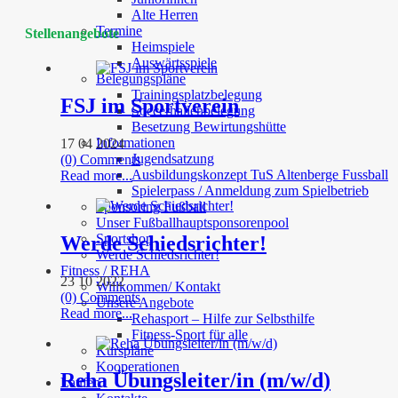
Alte Herren
Termine
Stellenangebote
Heimspiele
Auswärtsspiele
Belegungspläne
Trainingsplatzbelegung
FSJ im Sportverein
Soccerhallenbelegung
Besetzung Bewirtungshütte
Informationen
17 04 2024
Jugendsatzung
(0) Comments
Ausbildungskonzept TuS Altenberge Fussball
Read more...
Spielerpass / Anmeldung zum Spielbetrieb
Sponsoring Fußball
Unser Fußballhauptsponsorenpool
Sportshop
Werde Schiedsrichter!
Werde Schiedsrichter!
Fitness / REHA
23 10 2022
Willkommen/ Kontakt
(0) Comments
Unsere Angebote
Read more...
Rehasport – Hilfe zur Selbsthilfe
Fitness-Sport für alle
Kurspläne
Kooperationen
Reha Übungsleiter/in (m/w/d)
Laufen