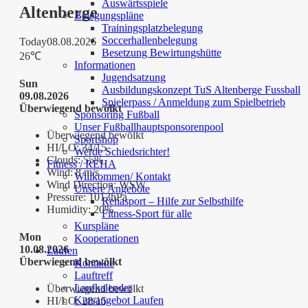
Auswärtsspiele
Altenberge
Belegungspläne
Trainingsplatzbelegung
Soccerhallenbelegung
Today
08.08.2026
Besetzung Bewirtungshütte
26℃
Informationen
Jugendsatzung
Sun
Ausbildungskonzept TuS Altenberge Fussball
09.08.2026
Spielerpass / Anmeldung zum Spielbetrieb
Überwiegend bewölkt
Sponsoring Fußball
Unser Fußballhauptsponsorenpool
Überwiegend bewölkt
Sportshop
HI/LO:
34/15
Werde Schiedsrichter!
Clouds:
55%
Fitness / REHA
Wind:
8 m/s
Willkommen/ Kontakt
Wind Direction:
WSW
Unsere Angebote
Pressure:
1013hPa
Rehasport – Hilfe zur Selbsthilfe
Humidity:
20%
Fitness-Sport für alle
Kurspläne
Mon
Kooperationen
10.08.2026
Laufen
Überwiegend bewölkt
Kontakte
Lauftreff
Laufkalender
Überwiegend bewölkt
Kursangebot Laufen
HI/LO:
28/15