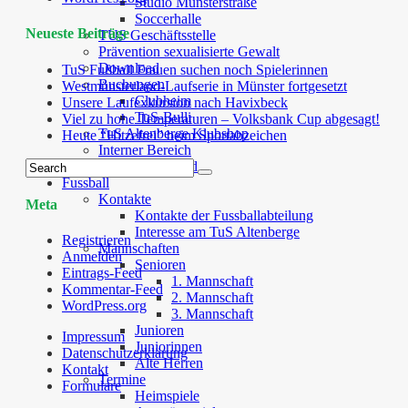
Studio Münsterstraße
Soccerhalle
Neueste Beiträge
TUS Geschäftsstelle
Prävention sexualisierte Gewalt
Download
TuS Fußball Frauen suchen noch Spielerinnen
Buchungen
Westmünsterland-Laufserie in Münster fortgesetzt
Clubheim
Unsere Laufexkursion nach Havixbeck
TuS-Bulli
Viel zu hohe Temperaturen – Volksbank Cup abgesagt!
TuS Altenberge Klubshop
Heute “Hitzefrei” beim Sportabzeichen
Interner Bereich
TuS Cloud
Fussball
Kontakte
Meta
Kontakte der Fussballabteilung
Interesse am TuS Altenberge
Registrieren
Mannschaften
Anmelden
Senioren
Eintrags-Feed
1. Mannschaft
Kommentar-Feed
2. Mannschaft
WordPress.org
3. Mannschaft
Junioren
Impressum
Juniorinnen
Datenschutzerklärung
Alte Herren
Kontakt
Termine
Formulare
Heimspiele