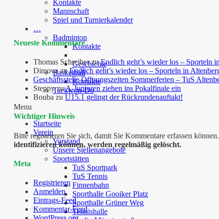
Kontakte
Mannschaft
Spiel und Turnierkalender
…
Badminton
Neueste Kommentare
Kontakte
Thomas Schreiber
zu
Endlich geht’s wieder los – Sporteln i
Geschichte
Dimova
zu
Endlich geht’s wieder los – Sporteln in Altenber
Basketball
Geschäftsstelle Öffnungszeiten Sommerferien – TuS Altenb
Kontakte
Steppy
zu
A-Junioren ziehen ins Pokalfinale ein
Taekwon-Do
Bouba
zu
U15.1 gelingt der Rückrundenauftakt!
Menu
Wichtiger Hinweis
Startseite
Verein
Bitte registrieren Sie sich, damit Sie Kommentare erfassen kön
Vorstand
identifizieren können, werden regelmäßig gelöscht.
Unsere Stellenangebote
Sportstätten
Meta
TuS Sportpark
TuS Tennis
Registrieren
Finnenbahn
Anmelden
Sporthalle Gooiker Platz
Eintrags-Feed
Sporthalle Grüner Weg
Kommentar-Feed
Tennishalle
WordPress.org