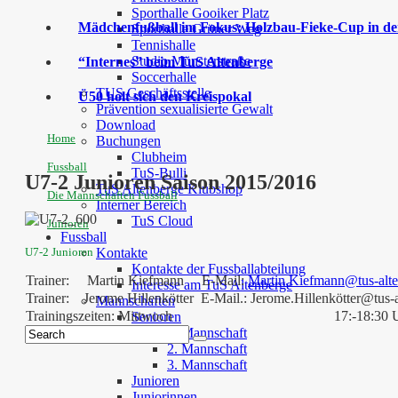
Sporthalle Gooiker Platz
Mädchenfußball im Fokus: Holzbau-Fieke-Cup in der
Sporthalle Grüner Weg
Tennishalle
Studio Münsterstraße
“Internes” beim TuS Altenberge
Soccerhalle
TUS Geschäftsstelle
Ü50 holt sich den Kreispokal
Prävention sexualisierte Gewalt
Download
Home
Buchungen
Clubheim
Fussball
TuS-Bulli
U7-2 Junioren Saison 2015/2016
TuS Altenberge Klubshop
Die Mannschaften Fussball
Interner Bereich
TuS Cloud
Junioren
Fussball
U7-2 Junioren
Kontakte
Kontakte der Fussballabteilung
Trainer: Martin Kiefmann E-Mail:
Martin.Kiefmann@tus-alte
Interesse am TuS Altenberge
Trainer: Jerome Hillenkötter E-Mail.: Jerome.Hillenkötter@tus-
Mannschaften
Trainingszeiten: Mittwoch
17:-18:30 
Senioren
1. Mannschaft
2. Mannschaft
3. Mannschaft
Junioren
Juniorinnen