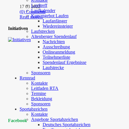
Kontakte
Lauftreff
17 03 2022
Laufkalender
(0) Comments
Kursangebot Laufen
Read more...
Laufanfänger
Wiedereinsteiger
Initiativen
Laufstrecken
Altenberger Spendenlauf
Nachrichten
Ausschreibung
Onlineanmeldung
Teilnehmerliste
Spendenlauf Ergebnisse
Laufstrecke
Sponsoren
Rennrad
Kontakte
Leitfaden RTA
Termine
Bekleidung
Sponsoren
Sportabzeichen
Kontakte
Angebote Sportabzeichen
Facebook
Deutsches Sportabzeichen