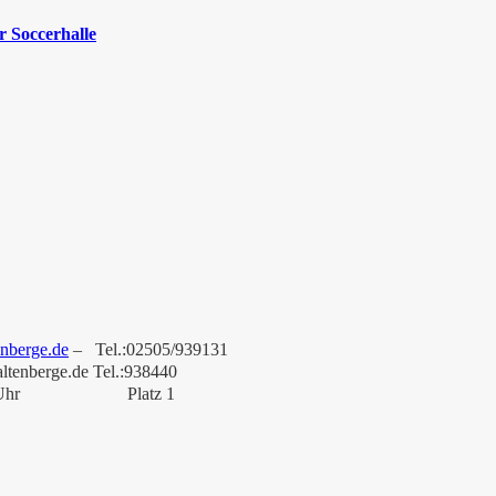
 Soccerhalle
nberge.de
– Tel.:02505/939131
altenberge.de Tel.:938440
Uhr
Platz 1