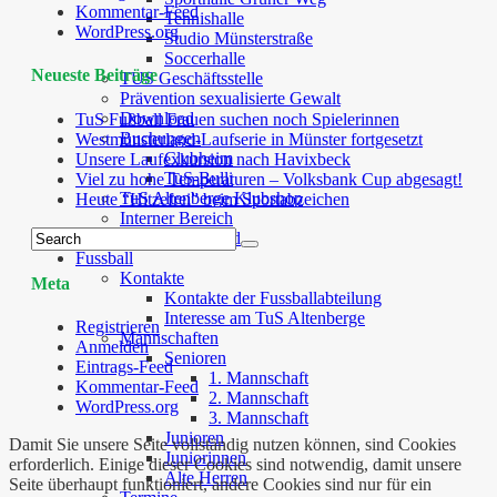
Kommentar-Feed
Tennishalle
WordPress.org
Studio Münsterstraße
Soccerhalle
Neueste Beiträge
TUS Geschäftsstelle
Prävention sexualisierte Gewalt
Download
TuS Fußball Frauen suchen noch Spielerinnen
Buchungen
Westmünsterland-Laufserie in Münster fortgesetzt
Clubheim
Unsere Laufexkursion nach Havixbeck
TuS-Bulli
Viel zu hohe Temperaturen – Volksbank Cup abgesagt!
TuS Altenberge Klubshop
Heute “Hitzefrei” beim Sportabzeichen
Interner Bereich
TuS Cloud
Fussball
Kontakte
Meta
Kontakte der Fussballabteilung
Interesse am TuS Altenberge
Registrieren
Mannschaften
Anmelden
Senioren
Eintrags-Feed
1. Mannschaft
Kommentar-Feed
2. Mannschaft
WordPress.org
3. Mannschaft
Junioren
Damit Sie unsere Seite vollständig nutzen können, sind Cookies
Juniorinnen
erforderlich. Einige dieser Cookies sind notwendig, damit unsere
Alte Herren
Seite überhaupt funktioniert, andere Cookies sind nur für ein