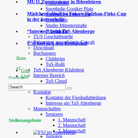
MU11 Turniersieger in Ibbenbüren
Finnenbahn
Sporthalle Gooiker Platz
Mädchenfußball im Fokus: Holzbau-Fieke-Cup
Sporthalle Grüner Weg
in der Soccerhalle
Tennishalle
Studio Münsterstraße
Soccerhalle
“Internes” beim TuS Altenberge
TUS Geschäftsstelle
Prävention sexualisierte Gewalt
Ü50 holt sich den Kreispokal
Download
Buchungen
Home
Clubheim
TuS-Bulli
g1
TuS Altenberge Klubshop
Grid
Interner Bereich
List
Protokoll
TuS Cloud
Fussball
Kontakte
Kontakte der Fussballabteilung
Interesse am TuS Altenberge
Mannschaften
Senioren
1. Mannschaft
Stellenangebote
2. Mannschaft
3. Mannschaft
Junioren