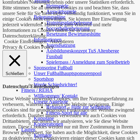
Termine
komfortables Nutzungserlebnis oder unsere Statistiken erforderlich.
Heimspiele
Bitte stimmen Sie all unseren Cookies zu und beachten Sie, dass
Auswärtsspiele
unsere Seite für Sie nicht mehr vollständig funktioniert, wenn Sie in
Belegungspläne
einige Cookies nicht einwilligen. Sie können Ihre Einwilligung
Trainingsplatzbelegung
jederzeit widerrufen. Hinweise zum Widerruf und mehr
Soccerhallenbelegung
Informationen zu Cookies finden Sie in unserer
Besetzung Bewirtungshütte
Datenschutzerklärung.
Informationen
Cookie Einstellungen
Akzeptieren
Jugendsatzung
Privacy & Cookies Policy
Ausbildungskonzept TuS Altenberge
Fussball
Spielerpass / Anmeldung zum Spielbetrieb
Sponsoring Fußball
Unser Fußballhauptsponsorenpool
Schließen
Sportshop
Werde Schiedsrichter!
Datenschutz-Einstellungen
Fitness / REHA
Willkommen/ Kontakt
Diese Website verwendet Cookies, um Ihre Nutzungserfahrung zu
Unsere Angebote
verbessern, während Sie durch die Website navigieren. Einige
Rehasport – Hilfe zur Selbsthilfe
Cookies sind für grundlegenden Funktionen der Website zwingend
Fitness-Sport für alle
erforderlich. Darüber hinaus verwenden wir auch Cookies von
Kurspläne
Drittanbietern, mit denen wir analysieren, wie Sie diese Website
Kooperationen
nutzen. Diese Cookies werden nur mit Ihrer Zustimmung in Ihrem
Laufen
Browser gespeichert. Sie haben auch die Möglichkeit, diese Cookies
Kontakte
zu deaktivieren. Das Deaktivieren einiger dieser Cookies kann sich