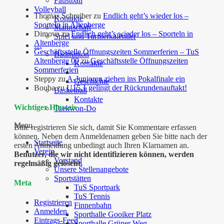
Faustball
Volleyball
Thomas Schreiber
zu
Endlich geht’s wieder los –
Kontakte
Sporteln in Altenberge
Mannschaft
Dimova
zu
Endlich geht’s wieder los – Sporteln in
Spiel und Turnierkalender
Altenberge
…
Geschäftsstelle Öffnungszeiten Sommerferien – TuS
Badminton
Altenberge 09
zu
Geschäftsstelle Öffnungszeiten
Kontakte
Sommerferien
Steppy
zu
A-Junioren ziehen ins Pokalfinale ein
Geschichte
Bouba
zu
U15.1 gelingt der Rückrundenauftakt!
Basketball
Kontakte
Wichtiger Hinweis
Taekwon-Do
Menu
Bitte registrieren Sie sich, damit Sie Kommentare erfassen
können. Neben dem Anmeldenamen geben Sie bitte nach der
Startseite
ersten Anmeldung unbedingt auch Ihren Klarnamen an.
Verein
Benutzer, die wir nicht identifizieren können, werden
Vorstand
regelmäßig gelöscht.
Unsere Stellenangebote
Sportstätten
Meta
TuS Sportpark
TuS Tennis
Registrieren
Finnenbahn
Anmelden
Sporthalle Gooiker Platz
Eintrags-Feed
Sporthalle Grüner Weg