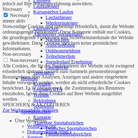
Lauftreff
jedoch auf Ihre Nutzungserfahrung auswirken.
Laufkalender
Necessary
Kursangebot Laufen
Necessary
Laufanfänger
immer aktiv
Wiedereinsteiger
Notwendige Cookies sind unbedingt erforderlich, damit die Website
Laufstrecken
ordnungsgemäß funktioniert. Diese Kategorie enthält nur Cookies,
Altenberger Spendenlauf
die grundlegende Funktionen und Sicherheitsmerkmale der Website
Nachrichten
gewährleisten. Diese Cookies speichern keine persönlichen
Ausschreibung
Informationen.
Onlineanmeldung
Non-necessary
Teilnehmerliste
Non-necessary
Spendenlauf Ergebnisse
Alle Cookies, die für das Funktionieren der Website nicht zwingend
Laufstrecke
erforderlich sind und speziell zum Sammeln personenbezogener
Sponsoren
Benutzerdaten über Analysen, Anzeigen und andere eingebettete
Rennrad
Inhalte verwendet werden, werden als nicht erforderliche Cookies
Kontakte
bezeichnet. Es ist obligatorisch, die Zustimmung des Benutzers
Leitfaden RTA
einzuholen, bevor diese Cookies auf Ihrer Website ausgeführt
Termine
werden.
Bekleidung
SPEICHERN & AKZEPTIEREN
Sponsoren
Zur Werkzeugleiste springen
Sportabzeichen
Kontakte
Über WordPress
Angebote Sportabzeichen
WordPress.org
Deutsches Sportabzeichen
Dokumentation (engl.)
Familiensportabzeichen
Support