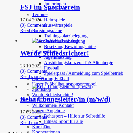
Juniorinnen
FSJ im Sportverein
Alte Herren
Termine
17 04 2024
Heimspiele
(0) Comments
Auswärtsspiele
Read more...
Belegungspläne
Trainingsplatzbelegung
Soccerhallenbelegung
Besetzung Bewirtungshütte
Werde Schiedsrichter!
Informationen
Jugendsatzung
Ausbildungskonzept TuS Altenberge
23 10 2022
Fussball
(0) Comments
Spielerpass / Anmeldung zum Spielbetrieb
Read more...
Sponsoring Fußball
Unser Fußballhauptsponsorenpool
Sportshop
Werde Schiedsrichter!
Reha Übungsleiter/in (m/w/d)
Fitness / REHA
Willkommen/ Kontakt
Unsere Angebote
17 03 2022
Rehasport – Hilfe zur Selbsthilfe
(0) Comments
Fitness-Sport für alle
Read more...
Kurspläne
Kooperationen