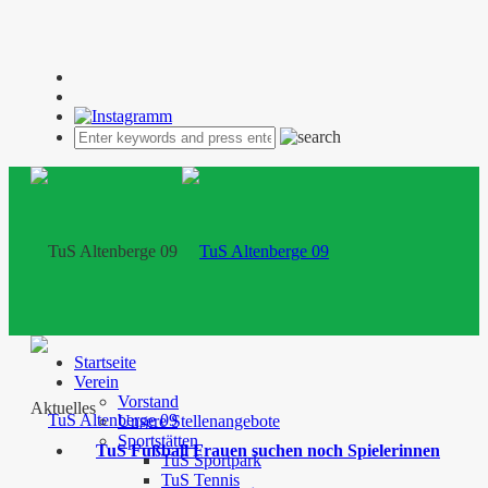
Startseite
Verein
Vorstand
Aktuelles
Unsere Stellenangebote
Sportstätten
TuS Fußball Frauen suchen noch Spielerinnen
TuS Sportpark
TuS Tennis