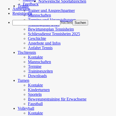
Norwegische Sportabzeichen
Feedback
Tennis
Anmelden
Trainer und Ansprechpartner
Registrieren
Mannschaften
Termine und Veranstaltungen
Suchen
Trainingsplan 2025
Bewirtungsplan Tennisheim
Schliessdienst Tennisheim 2025
Geschichte
Angebote und Infos
Anfahrt Tennis
Tischtennis
Kontakte
Mannschaften
Termine
Trainingszeiten
Downloads
Turnen
Kontakte
Kinderturnen
Sporteln
Bewegungstraining für Erwachsene
Faustball
Volleyball
Kontakte