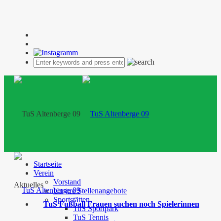
Startseite
Verein
Vorstand
Aktuelles
Unsere Stellenangebote
Sportstätten
TuS Fußball Frauen suchen noch Spielerinnen
TuS Sportpark
TuS Tennis