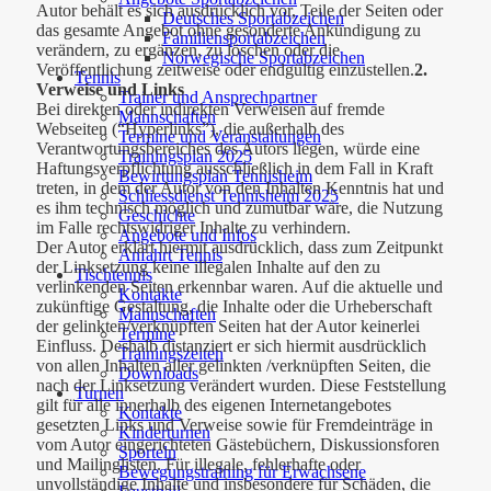
Autor behält es sich ausdrücklich vor, Teile der Seiten oder
Deutsches Sportabzeichen
das gesamte Angebot ohne gesonderte Ankündigung zu
Familiensportabzeichen
verändern, zu ergänzen, zu löschen oder die
Norwegische Sportabzeichen
Veröffentlichung zeitweise oder endgültig einzustellen.
2.
Tennis
Verweise und Links
Trainer und Ansprechpartner
Bei direkten oder indirekten Verweisen auf fremde
Mannschaften
Webseiten (“Hyperlinks”), die außerhalb des
Termine und Veranstaltungen
Verantwortungsbereiches des Autors liegen, würde eine
Trainingsplan 2025
Haftungsverpflichtung ausschließlich in dem Fall in Kraft
Bewirtungsplan Tennisheim
treten, in dem der Autor von den Inhalten Kenntnis hat und
Schliessdienst Tennisheim 2025
es ihm technisch möglich und zumutbar wäre, die Nutzung
Geschichte
im Falle rechtswidriger Inhalte zu verhindern.
Angebote und Infos
Der Autor erklärt hiermit ausdrücklich, dass zum Zeitpunkt
Anfahrt Tennis
der Linksetzung keine illegalen Inhalte auf den zu
Tischtennis
verlinkenden Seiten erkennbar waren. Auf die aktuelle und
Kontakte
zukünftige Gestaltung, die Inhalte oder die Urheberschaft
Mannschaften
der gelinkten/verknüpften Seiten hat der Autor keinerlei
Termine
Einfluss. Deshalb distanziert er sich hiermit ausdrücklich
Trainingszeiten
von allen Inhalten aller gelinkten /verknüpften Seiten, die
Downloads
nach der Linksetzung verändert wurden. Diese Feststellung
Turnen
gilt für alle innerhalb des eigenen Internetangebotes
Kontakte
gesetzten Links und Verweise sowie für Fremdeinträge in
Kinderturnen
vom Autor eingerichteten Gästebüchern, Diskussionsforen
Sporteln
und Mailinglisten. Für illegale, fehlerhafte oder
Bewegungstraining für Erwachsene
unvollständige Inhalte und insbesondere für Schäden, die