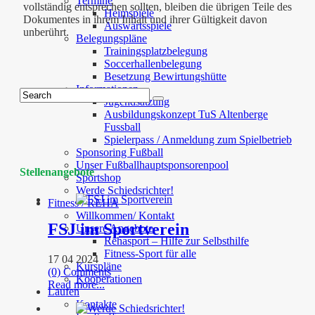
Termine
vollständig entsprechen sollten, bleiben die übrigen Teile des
Heimspiele
Dokumentes in ihrem Inhalt und ihrer Gültigkeit davon
Auswärtsspiele
unberührt.
Belegungspläne
Trainingsplatzbelegung
Soccerhallenbelegung
Besetzung Bewirtungshütte
Informationen
Jugendsatzung
Ausbildungskonzept TuS Altenberge
Fussball
Spielerpass / Anmeldung zum Spielbetrieb
Sponsoring Fußball
Unser Fußballhauptsponsorenpool
Stellenangebote
Sportshop
Werde Schiedsrichter!
Fitness / REHA
Willkommen/ Kontakt
FSJ im Sportverein
Unsere Angebote
Rehasport – Hilfe zur Selbsthilfe
Fitness-Sport für alle
17 04 2024
Kurspläne
(0) Comments
Kooperationen
Read more...
Laufen
Kontakte