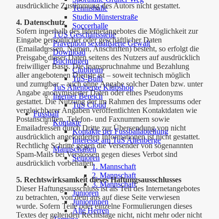
ausdrückliche Zustimmung des Autors nicht gestattet.
Tennishalle
Studio Münsterstraße
4. Datenschutz
Soccerhalle
Sofern innerhalb des Internetangebotes die Möglichkeit zur
TUS Geschäftsstelle
Eingabe persönlicher oder geschäftlicher Daten
Prävention sexualisierte Gewalt
(Emailadressen, Namen, Anschriften) besteht, so erfolgt die
Download
Preisgabe dieser Daten seitens des Nutzers auf ausdrücklich
Buchungen
freiwilliger Basis. Die Inanspruchnahme und Bezahlung
Clubheim
aller angebotenen Dienste ist – soweit technisch möglich
TuS-Bulli
und zumutbar – auch ohne Angabe solcher Daten bzw. unter
TuS Altenberge Klubshop
Angabe anonymisierter Daten oder eines Pseudonyms
Interner Bereich
gestattet. Die Nutzung der im Rahmen des Impressums oder
TuS Cloud
vergleichbarer Angaben veröffentlichten Kontaktdaten wie
Fussball
Postanschriften, Telefon- und Faxnummern sowie
Kontakte
Emailadressen durch Dritte zur Übersendung von nicht
Kontakte der Fussballabteilung
ausdrücklich angeforderten Informationen ist nicht gestattet.
Interesse am TuS Altenberge
Rechtliche Schritte gegen die Versender von sogenannten
Mannschaften
Spam-Mails bei Verstössen gegen dieses Verbot sind
Senioren
ausdrücklich vorbehalten.
1. Mannschaft
2. Mannschaft
5. Rechtswirksamkeit dieses Haftungsausschlusses
3. Mannschaft
Dieser Haftungsausschluss ist als Teil des Internetangebotes
Junioren
zu betrachten, von dem aus auf diese Seite verwiesen
Juniorinnen
wurde. Sofern Teile oder einzelne Formulierungen dieses
Alte Herren
Textes der geltenden Rechtslage nicht, nicht mehr oder nicht