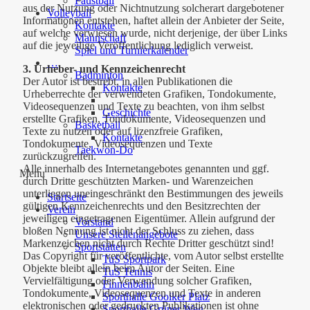
Faustball
aus der Nutzung oder Nichtnutzung solcherart dargebotener
Volleyball
Informationen entstehen, haftet allein der Anbieter der Seite,
Kontakte
auf welche verwiesen wurde, nicht derjenige, der über Links
Mannschaft
auf die jeweilige Veröffentlichung lediglich verweist.
Spiel und Turnierkalender
…
3. Urheber- und Kennzeichenrecht
Badminton
Der Autor ist bestrebt, in allen Publikationen die
Kontakte
Urheberrechte der verwendeten Grafiken, Tondokumente,
Videosequenzen und Texte zu beachten, von ihm selbst
Geschichte
erstellte Grafiken, Tondokumente, Videosequenzen und
Basketball
Texte zu nutzen oder auf lizenzfreie Grafiken,
Kontakte
Tondokumente, Videosequenzen und Texte
Taekwon-Do
zurückzugreifen.
Alle innerhalb des Internetangebotes genannten und ggf.
Menu
durch Dritte geschützten Marken- und Warenzeichen
unterliegen uneingeschränkt den Bestimmungen des jeweils
Startseite
gültigen Kennzeichenrechts und den Besitzrechten der
Verein
jeweiligen eingetragenen Eigentümer. Allein aufgrund der
Vorstand
bloßen Nennung ist nicht der Schluss zu ziehen, dass
Unsere Stellenangebote
Markenzeichen nicht durch Rechte Dritter geschützt sind!
Sportstätten
Das Copyright für veröffentlichte, vom Autor selbst erstellte
TuS Sportpark
Objekte bleibt allein beim Autor der Seiten. Eine
TuS Tennis
Vervielfältigung oder Verwendung solcher Grafiken,
Finnenbahn
Tondokumente, Videosequenzen und Texte in anderen
Sporthalle Gooiker Platz
elektronischen oder gedruckten Publikationen ist ohne
Sporthalle Grüner Weg