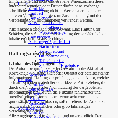
Eingetragene und nicht eingetragene Warenzeichen dieser
Laufen
Internetpräsentation oder Dritter dürfen ohne vorherige
Kontakte
schriftliche Zustimmung nicht in Werbematerialien oder
Lauftreff
anderen Veröffentlichungen, im Zusammenhang mit der
Laufkalender
Verbreitung von Informationen verwendet werden.
Kursangebot Laufen
Laufanfänger
Alle Angaben erfolgen ohne Gewähr. Eine Haftung für
Wiedereinsteiger
Schäden, die sich aus der Verwendung der veröffentlichten
Laufstrecken
Inhalte ergeben, ist ausgeschlossen.
Altenberger Spendenlauf
Nachrichten
Ausschreibung
Haftungsausschluss
Onlineanmeldung
Teilnehmerliste
1. Inhalt des Onlineangebotes
Spendenlauf Ergebnisse
Der Autor übernimmt keinerlei Gewähr für die Aktualität,
Laufstrecke
Korrektheit, Vollständigkeit oder Qualität der bereitgestellten
Sponsoren
Informationen. Haftungsansprüche gegen den Autor, welche
Rennrad
sich auf Schäden materieller oder ideeller Art beziehen, die
Kontakte
durch die Nutzung oder Nichtnutzung der dargebotenen
Leitfaden RTA
Informationen bzw. durch die Nutzung fehlerhafter und
Termine
unvollständiger Informationen verursacht wurden, sind
Bekleidung
grundsätzlich ausgeschlossen, sofern seitens des Autors kein
Sponsoren
nachweislich vorsätzliches oder grob fahrlässiges
Sportabzeichen
Verschulden vorliegt.
Kontakte
Alle Angebote sind freibleibend und unverbindlich. Der
Angebote Sportabzeichen