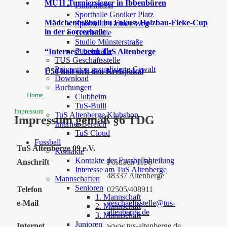
MU11 Turniersieger in Ibbenbüren
Finnenbahn
Sporthalle Gooiker Platz
Mädchenfußball im Fokus: Holzbau-Fieke-Cup
Sporthalle Grüner Weg
in der Soccerhalle
Tennishalle
Studio Münsterstraße
Soccerhalle
“Internes” beim TuS Altenberge
TUS Geschäftsstelle
Prävention sexualisierte Gewalt
Ü50 holt sich den Kreispokal
Download
Buchungen
Home
Clubheim
TuS-Bulli
Impressum
TuS Altenberge Klubshop
Impressum gemäß §6 TDG
Interner Bereich
TuS Cloud
Fussball
TuS Altenberge 09 e.V.
Kontakte
Kontakte der Fussballabteilung
Anschrift
Postfach 1156
Interesse am TuS Altenberge
48337 Altenberge
Mannschaften
Senioren
Telefon
02505/408911
1. Mannschaft
e-Mail
geschaeftsstelle@tus-
2. Mannschaft
altenberge.de
3. Mannschaft
Junioren
Internet
www.tus-altenberge.de