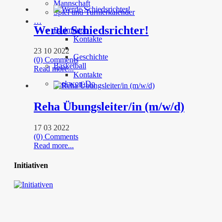
Mannschaft
Spiel und Turnierkalender
…
Werde Schiedsrichter!
Badminton
Kontakte
23 10 2022
Geschichte
(0) Comments
Basketball
Read more...
Kontakte
Taekwon-Do
Reha Übungsleiter/in (m/w/d)
17 03 2022
(0) Comments
Read more...
Initiativen