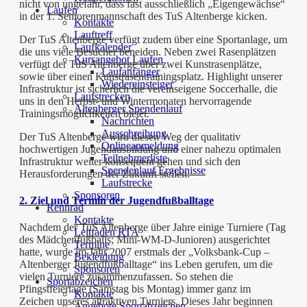
nicht von ungefähr, dass fast ausschließlich „Eigengewächse“
Laufen
in der 1. Seniorenmannschaft des TuS Altenberge kicken.
Kontakte
Lauftreff
Der TuS Altenberge verfügt zudem über eine Sportanlage, um
Laufkalender
die uns viele Besucher beneiden. Neben zwei Rasenplätzen
Kursangebot Laufen
verfügt der TuS Altenberge über zwei Kunstrasenplätze,
Laufanfänger
sowie über einen Kunstrasentrainingsplatz. Highlight unserer
Wiedereinsteiger
Infrastruktur ist sicherlich die vereinseigene Soccerhalle, die
Laufstrecken
uns in den Herbst- und Wintermonaten hervorragende
Altenberger Spendenlauf
Trainingsmöglichkeiten bietet.
Nachrichten
Ausschreibung
Der TuS Altenberge wird diesen Weg der qualitativ
Onlineanmeldung
hochwertigen Jugendausbildung und einer nahezu optimalen
Teilnehmerliste
Infrastruktur weiter konsequent gehen und sich den
Spendenlauf Ergebnisse
Herausforderungen der Zukunft stellen.
Laufstrecke
Sponsoren
2. Ziel und Termin der Jugendfußballtage
Rennrad
Kontakte
Nachdem der TuS Altenberge über Jahre einige Turniere (Tag
Leitfaden RTA
des Mädchenfußballs; Mini-WM-D-Junioren) ausgerichtet
Termine
hatte, wurde im Jahr 2007 erstmals der „Volksbank-Cup –
Bekleidung
Altenberger Jugendfußballtage“ ins Leben gerufen, um die
Sponsoren
vielen Turniere zusammenzufassen. So stehen die
Sportabzeichen
Pfingstfeiertage (Samstag bis Montag) immer ganz im
Kontakte
Zeichen unseres attraktiven Turniers. Dieses Jahr beginnen
Angebote Sportabzeichen