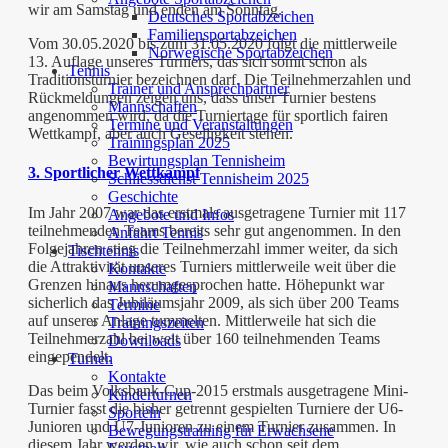
wir am Samstag und enden am Sonntag.
Deutsches Sportabzeichen
Familiensportabzeichen
Vom 30.05.2020 bis zum 31.05.2020 folgt die mittlerweile
Norwegische Sportabzeichen
13. Auflage unseres Turniers, das sich somit schon als
Tennis
Traditionsturnier bezeichnen darf. Die Teilnehmerzahlen und
Trainer und Ansprechpartner
Rückmeldungen zeigen uns, dass unser Turnier bestens
Mannschaften
angenommen wird, da die Turniertage für sportlich fairen
Termine und Veranstaltungen
Wettkampf, aber auch Geselligkeit stehen.
Trainingsplan 2025
Bewirtungsplan Tennisheim
3. Sportlicher Wettkampf
Schliessdienst Tennisheim 2025
Geschichte
Im Jahr 2007 war das erstmals ausgetragene Turnier mit 117
Angebote und Infos
teilnehmenden Teams bereits sehr gut angenommen. In den
Anfahrt Tennis
Folgejahren stieg die Teilnehmerzahl immer weiter, da sich
Tischtennis
die Attraktivität unseres Turniers mittlerweile weit über die
Kontakte
Grenzen hinaus herumgesprochen hatte. Höhepunkt war
Mannschaften
sicherlich das Jubiläumsjahr 2009, als sich über 200 Teams
Termine
auf unserer Anlage tummelten. Mittlerweile hat sich die
Trainingszeiten
Teilnehmerzahl bei weit über 160 teilnehmenden Teams
Downloads
eingependelt.
Turnen
Kontakte
Das beim Volksbank-Cup-2015 erstmals ausgetragene Mini-
Kinderturnen
Turnier fasst die bisher getrennt gespielten Turniere der U6-
Sporteln
Junioren und U7-Junioren zu einem Turnier zusammen. In
Bewegungstraining für Erwachsene
diesem Jahr werden wir, wie auch schon seit dem