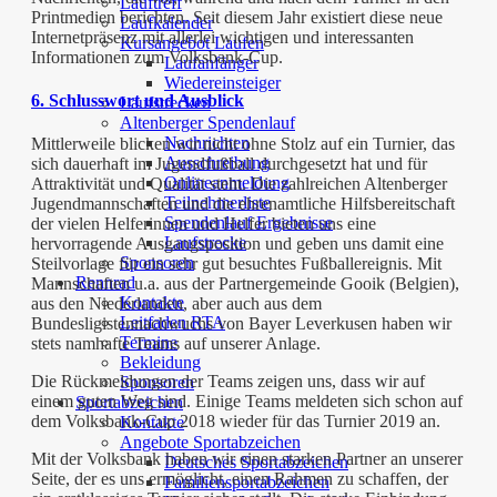
Lauftreff
Printmedien berichten. Seit diesem Jahr existiert diese neue
Laufkalender
Internetpräsenz mit allerlei wichtigen und interessanten
Kursangebot Laufen
Informationen zum Volksbank-Cup.
Laufanfänger
Wiedereinsteiger
6. Schlusswort und Ausblick
Laufstrecken
Altenberger Spendenlauf
Nachrichten
Mittlerweile blicken wir nicht ohne Stolz auf ein Turnier, das
Ausschreibung
sich dauerhaft im Jugendfußball durchgesetzt hat und für
Onlineanmeldung
Attraktivität und Qualität steht. Die zahlreichen Altenberger
Teilnehmerliste
Jugendmannschaften und die ehrenamtliche Hilfsbereitschaft
Spendenlauf Ergebnisse
der vielen Helferinnen und Helfer bieten uns eine
Laufstrecke
hervorragende Ausgangsposition und geben uns damit eine
Sponsoren
Steilvorlage für ein sehr gut besuchtes Fußballereignis. Mit
Rennrad
Mannschaften u.a. aus der Partnergemeinde Gooik (Belgien),
Kontakte
aus den Niederlanden, aber auch aus dem
Leitfaden RTA
Bundesligistennachwuchs von Bayer Leverkusen haben wir
Termine
stets namhafte Teams auf unserer Anlage.
Bekleidung
Die Rückmeldungen der Teams zeigen uns, dass wir auf
Sponsoren
einem guten Weg sind. Einige Teams meldeten sich schon auf
Sportabzeichen
dem Volksbank-Cup 2018 wieder für das Turnier 2019 an.
Kontakte
Angebote Sportabzeichen
Mit der Volksbank haben wir einen starken Partner an unserer
Deutsches Sportabzeichen
Seite, der es uns ermöglicht, einen Rahmen zu schaffen, der
Familiensportabzeichen