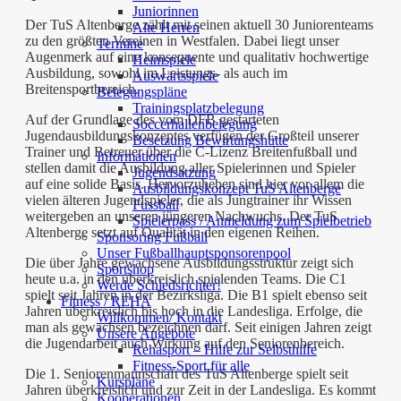
Juniorinnen
Der TuS Altenberge zählt mit seinen aktuell 30 Juniorenteams
Alte Herren
zu den größten Vereinen in Westfalen. Dabei liegt unser
Termine
Augenmerk auf eine konsequente und qualitativ hochwertige
Heimspiele
Ausbildung, sowohl im Leistungs- als auch im
Auswärtsspiele
Breitensportbereich.
Belegungspläne
Trainingsplatzbelegung
Auf der Grundlage des vom DFB gestarteten
Soccerhallenbelegung
Jugendausbildungskonzeptes verfügen der Großteil unserer
Besetzung Bewirtungshütte
Trainer und Betreuer über die C-Lizenz Breitenfußball und
Informationen
stellen damit die Ausbildung aller Spielerinnen und Spieler
Jugendsatzung
auf eine solide Basis. Hervorzuheben sind hier vor allem die
Ausbildungskonzept TuS Altenberge
vielen älteren Jugendspieler, die als Jungtrainer ihr Wissen
Fussball
weitergeben an unseren jüngeren Nachwuchs. Der TuS
Spielerpass / Anmeldung zum Spielbetrieb
Altenberge setzt auf Qualität in den eigenen Reihen.
Sponsoring Fußball
Unser Fußballhauptsponsorenpool
Die über Jahre gewachsene Ausbildungsstruktur zeigt sich
Sportshop
heute u.a. in den überkreislich spielenden Teams. Die C1
Werde Schiedsrichter!
spielt seit Jahren in der Bezirksliga. Die B1 spielt ebenso seit
Fitness / REHA
Jahren überkreislich bis hoch in die Landesliga. Erfolge, die
Willkommen/ Kontakt
man als gewachsen bezeichnen darf. Seit einigen Jahren zeigt
Unsere Angebote
die Jugendarbeit auch Wirkung auf den Seniorenbereich.
Rehasport – Hilfe zur Selbsthilfe
Fitness-Sport für alle
Die 1. Seniorenmannschaft des TuS Altenberge spielt seit
Kurspläne
Jahren überkreislich und zur Zeit in der Landesliga. Es kommt
Kooperationen