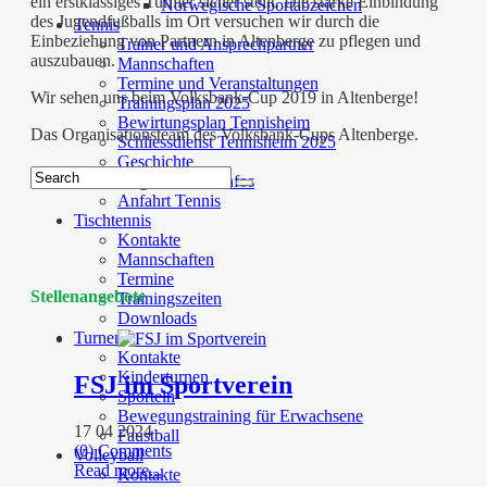
ein erstklassiges Turnier sicher stellt. Die starke Einbindung
Norwegische Sportabzeichen
des Jugendfußballs im Ort versuchen wir durch die
Tennis
Einbeziehung von Partnern in Altenberge zu pflegen und
Trainer und Ansprechpartner
auszubauen.
Mannschaften
Termine und Veranstaltungen
Wir sehen uns beim Volksbank-Cup 2019 in Altenberge!
Trainingsplan 2025
Bewirtungsplan Tennisheim
Das Organisationsteam des Volksbank-Cups Altenberge.
Schliessdienst Tennisheim 2025
Geschichte
Angebote und Infos
Anfahrt Tennis
Tischtennis
Kontakte
Mannschaften
Termine
Stellenangebote
Trainingszeiten
Downloads
Turnen
Kontakte
Kinderturnen
FSJ im Sportverein
Sporteln
Bewegungstraining für Erwachsene
17 04 2024
Faustball
(0) Comments
Volleyball
Read more...
Kontakte