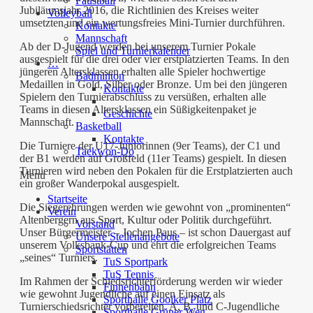
Faustball
Jubiläumsjahr 2016, die Richtlinien des Kreises weiter
Volleyball
umsetzten und ein wertungsfreies Mini-Turnier durchführen.
Kontakte
Mannschaft
Ab der D-Jugend werden bei unserem Turnier Pokale
Spiel und Turnierkalender
ausgespielt für die drei oder vier erstplatzierten Teams. In den
…
jüngeren Altersklassen erhalten alle Spieler hochwertige
Badminton
Medaillen in Gold, Silber oder Bronze. Um bei den jüngeren
Kontakte
Spielern den Turnierabschluss zu versüßen, erhalten alle
Teams in diesen Altersklassen ein Süßigkeitenpaket je
Geschichte
Mannschaft.
Basketball
Kontakte
Die Turniere der U17-Juniorinnen (9er Teams), der C1 und
Taekwon-Do
der B1 werden auf Großfeld (11er Teams) gespielt. In diesen
Turnieren wird neben den Pokalen für die Erstplatzierten auch
Menu
ein großer Wanderpokal ausgespielt.
Startseite
Die Siegerehrungen werden wie gewohnt von „prominenten“
Verein
Altenbergern aus Sport, Kultur oder Politik durchgeführt.
Vorstand
Unser Bürgermeister – Jochen Paus – ist schon Dauergast auf
Unsere Stellenangebote
unserem Volksbank-Cup und ehrt die erfolgreichen Teams
Sportstätten
„seines“ Turniers.
TuS Sportpark
TuS Tennis
Im Rahmen der Schiedsrichterförderung werden wir wieder
Finnenbahn
wie gewohnt Jugendliche auf einen Einsatz als
Sporthalle Gooiker Platz
Turnierschiedsrichter vorbereiten. A, B, und C-Jugendliche
Sporthalle Grüner Weg