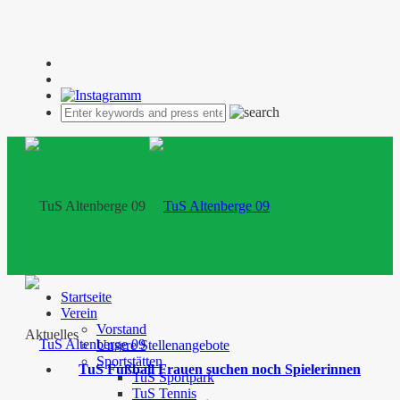
Startseite
Verein
Vorstand
Aktuelles
Unsere Stellenangebote
Sportstätten
TuS Fußball Frauen suchen noch Spielerinnen
TuS Sportpark
TuS Tennis