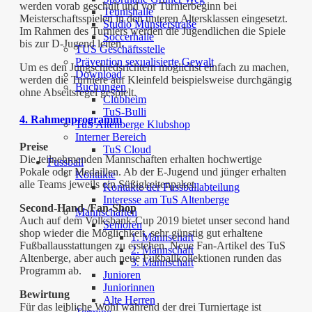
werden vorab geschult und vor Turnierbeginn bei
Tennishalle
Meisterschaftsspielen in den unteren Altersklassen eingesetzt.
Studio Münsterstraße
Im Rahmen des Turniers werden die Jugendlichen die Spiele
Soccerhalle
bis zur D-Jugend leiten.
TUS Geschäftsstelle
Prävention sexualisierte Gewalt
Um es den Jungschiedsrichtern möglichst einfach zu machen,
Download
werden die Turniere auf Kleinfeld beispielsweise durchgängig
Buchungen
ohne Abseitsregel gespielt.
Clubheim
TuS-Bulli
4. Rahmenprogramm
TuS Altenberge Klubshop
Interner Bereich
Preise
TuS Cloud
Die teilnehmenden Mannschaften erhalten hochwertige
Fussball
Pokale oder Medaillen. Ab der E-Jugend und jünger erhalten
Kontakte
alle Teams jeweils ein Süßigkeitenpaket.
Kontakte der Fussballabteilung
Interesse am TuS Altenberge
Second-Hand-/Fan-Shop
Mannschaften
Auch auf dem Volksbank-Cup 2019 bietet unser second hand
Senioren
shop wieder die Möglichkeit, sehr günstig gut erhaltene
1. Mannschaft
Fußballausstattungen zu erstehen. Neue Fan-Artikel des TuS
2. Mannschaft
Altenberge, aber auch neue Fußballkollektionen runden das
3. Mannschaft
Programm ab.
Junioren
Juniorinnen
Bewirtung
Alte Herren
Für das leibliche Wohl während der drei Turniertage ist