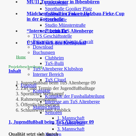
MU11 Turniersieger in Ibbenbüren
Finnenbahn
Sporthalle Gooiker Platz
Mädchenfußball im Fokus: Holzbau-Fieke-Cup
Sporthalle Grüner Weg
in der Soccerhalle
Tennishalle
Studio Münsterstraße
Soccerhalle
“Internes” beim TuS Altenberge
TUS Geschäftsstelle
Prävention sexualisierte Gewalt
Ü50 holt sich den Kreispokal
Download
Buchungen
Home
Clubheim
TuS-Bulli
Projektbeschreibung
TuS Altenberge Klubshop
Inhalt
Interner Bereich
TuS Cloud
Jugendfußball beim TuS Altenberge 09
Fussball
Ziel und Termin der Jugendfußballtage
Kontakte
Sportlicher Wettkampf
Kontakte der Fussballabteilung
Rahmenprogramm
Interesse am TuS Altenberge
Öffentlichkeitsarbeit
Mannschaften
Schlusswort und Ausblick
Senioren
1. Mannschaft
1, Jugendfußball beim TuS Altenberge 09
2. Mannschaft
3. Mannschaft
Qualität setzt sich durch
Junioren