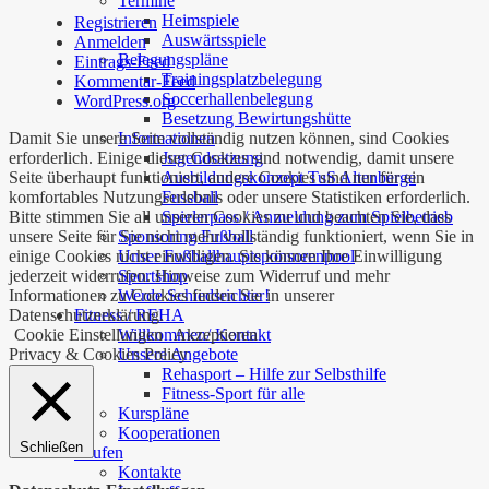
Termine
Heimspiele
Registrieren
Auswärtsspiele
Anmelden
Belegungspläne
Eintrags-Feed
Trainingsplatzbelegung
Kommentar-Feed
Soccerhallenbelegung
WordPress.org
Besetzung Bewirtungshütte
Damit Sie unsere Seite vollständig nutzen können, sind Cookies
Informationen
erforderlich. Einige dieser Cookies sind notwendig, damit unsere
Jugendsatzung
Seite überhaupt funktioniert, andere Cookies sind nur für ein
Ausbildungskonzept TuS Altenberge
komfortables Nutzungserlebnis oder unsere Statistiken erforderlich.
Fussball
Bitte stimmen Sie all unseren Cookies zu und beachten Sie, dass
Spielerpass / Anmeldung zum Spielbetrieb
unsere Seite für Sie nicht mehr vollständig funktioniert, wenn Sie in
Sponsoring Fußball
einige Cookies nicht einwilligen. Sie können Ihre Einwilligung
Unser Fußballhauptsponsorenpool
jederzeit widerrufen. Hinweise zum Widerruf und mehr
Sportshop
Informationen zu Cookies finden Sie in unserer
Werde Schiedsrichter!
Datenschutzerklärung.
Fitness / REHA
Cookie Einstellungen
Akzeptieren
Willkommen/ Kontakt
Privacy & Cookies Policy
Unsere Angebote
Rehasport – Hilfe zur Selbsthilfe
Fitness-Sport für alle
Kurspläne
Kooperationen
Schließen
Laufen
Kontakte