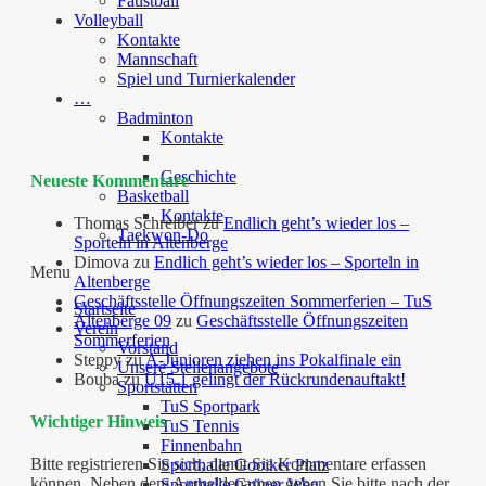
Faustball
Volleyball
Kontakte
Mannschaft
Spiel und Turnierkalender
…
Badminton
Kontakte
Geschichte
Neueste Kommentare
Basketball
Kontakte
Thomas Schreiber
zu
Endlich geht’s wieder los –
Taekwon-Do
Sporteln in Altenberge
Dimova
zu
Endlich geht’s wieder los – Sporteln in
Menu
Altenberge
Geschäftsstelle Öffnungszeiten Sommerferien – TuS
Startseite
Altenberge 09
zu
Geschäftsstelle Öffnungszeiten
Verein
Sommerferien
Vorstand
Steppy
zu
A-Junioren ziehen ins Pokalfinale ein
Unsere Stellenangebote
Bouba
zu
U15.1 gelingt der Rückrundenauftakt!
Sportstätten
TuS Sportpark
Wichtiger Hinweis
TuS Tennis
Finnenbahn
Bitte registrieren Sie sich, damit Sie Kommentare erfassen
Sporthalle Gooiker Platz
können. Neben dem Anmeldenamen geben Sie bitte nach der
Sporthalle Grüner Weg