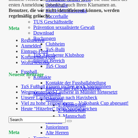
ersten Anmeldung unbedingt auch Ihren Klarnamen an.
Tennishalle
Benutzer, die wir nicht identifizieren können, werden
Studio Münsterstraße
regelmäßig gelöscht.
Soccerhalle
TUS Geschäftsstelle
Prävention sexualisierte Gewalt
Meta
Download
Buchungen
Registrieren
Clubheim
Anmelden
TuS-Bulli
Eintrags-Feed
TuS Altenberge Klubshop
Kommentar-Feed
Interner Bereich
WordPress.org
TuS Cloud
Fussball
Neueste Beiträge
Kontakte
Kontakte der Fussballabteilung
TuS Fußball Frauen suchen noch Spielerinnen
Interesse am TuS Altenberge
Westmünsterland-Laufserie in Münster fortgesetzt
Mannschaften
Unsere Laufexkursion nach Havixbeck
Senioren
Viel zu hohe Temperaturen – Volksbank Cup abgesagt!
1. Mannschaft
Heute “Hitzefrei” beim Sportabzeichen
2. Mannschaft
3. Mannschaft
Junioren
Juniorinnen
Meta
Alte Herren