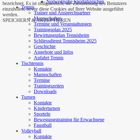
Norwegische Sportabzeichen
bezeichnet. Es ist obligatorisch, die Zustimmung des Benutzers
Tennis
einzuholen, bevor diese Cookies auf Ihrer Website ausgeführt
Trainer und Ansprechpartner
werden.
Mannschaften
SPEICHERN & AKZEPTIEREN
Termine und Veranstaltungen
Trainingsplan 2025
Bewirtungsplan Tennisheim
Schliessdienst Tennisheim 2025
Geschichte
Angebote und Infos
Anfahrt Tennis
Tischtennis
Kontakte
Mannschaften
Termine
Trainingszeiten
Downloads
Turnen
Kontakte
Kinderturnen
Sporteln
Bewegungstraining für Erwachsene
Faustball
Volleyball
Kontakte