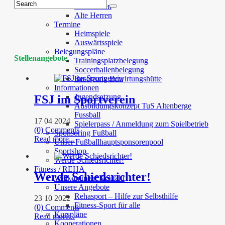
Juniorinnen
Alte Herren
Termine
Heimspiele
Auswärtsspiele
Belegungspläne
Stellenangebote
Trainingsplatzbelegung
Soccerhallenbelegung
Besetzung Bewirtungshütte
Informationen
Jugendsatzung
FSJ im Sportverein
Ausbildungskonzept TuS Altenberge
Fussball
17 04 2024
Spielerpass / Anmeldung zum Spielbetrieb
(0) Comments
Sponsoring Fußball
Read more...
Unser Fußballhauptsponsorenpool
Sportshop
Werde Schiedsrichter!
Fitness / REHA
Werde Schiedsrichter!
Willkommen/ Kontakt
Unsere Angebote
Rehasport – Hilfe zur Selbsthilfe
23 10 2022
Fitness-Sport für alle
(0) Comments
Kurspläne
Read more...
Kooperationen