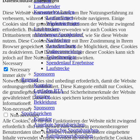
Datenschutz-Einstellungen
Lauftreff
Laufkalender
Kursangebot Laufen
Diese Website verwendet Cookies, um Ihre Nutzungserfahrung zu
Laufanfänger
verbessern, während Sie durch die Website navigieren. Einige
Wiedereinsteiger
Cookies sind für grundlegenden Funktionen der Website zwingend
Laufstrecken
erforderlich. Darüber hinaus verwenden wir auch Cookies von
Altenberger Spendenlauf
Drittanbietern, mit denen wir analysieren, wie Sie diese Website
Nachrichten
nutzen. Diese Cookies werden nur mit Ihrer Zustimmung in Ihrem
Ausschreibung
Browser gespeichert. Sie haben auch die Möglichkeit, diese Cookies
Onlineanmeldung
zu deaktivieren. Das Deaktivieren einiger dieser Cookies kann sich
Teilnehmerliste
jedoch auf Ihre Nutzungserfahrung auswirken.
Spendenlauf Ergebnisse
Necessary
Laufstrecke
Necessary
Sponsoren
immer aktiv
Rennrad
Notwendige Cookies sind unbedingt erforderlich, damit die Website
Kontakte
ordnungsgemäß funktioniert. Diese Kategorie enthält nur Cookies,
Leitfaden RTA
die grundlegende Funktionen und Sicherheitsmerkmale der Website
Termine
gewährleisten. Diese Cookies speichern keine persönlichen
Bekleidung
Informationen.
Sponsoren
Non-necessary
Sportabzeichen
Non-necessary
Kontakte
Alle Cookies, die für das Funktionieren der Website nicht zwingend
Angebote Sportabzeichen
erforderlich sind und speziell zum Sammeln personenbezogener
Deutsches Sportabzeichen
Benutzerdaten über Analysen, Anzeigen und andere eingebettete
Familiensportabzeichen
Inhalte verwendet werden, werden als nicht erforderliche Cookies