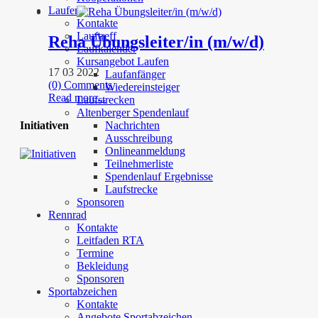
Laufen
Kontakte
Lauftreff
Reha Übungsleiter/in (m/w/d)
Laufkalender
Kursangebot Laufen
17 03 2022
Laufanfänger
(0) Comments
Wiedereinsteiger
Read more...
Laufstrecken
Altenberger Spendenlauf
Nachrichten
Initiativen
Ausschreibung
Onlineanmeldung
Teilnehmerliste
Spendenlauf Ergebnisse
Laufstrecke
Sponsoren
Rennrad
Kontakte
Leitfaden RTA
Termine
Bekleidung
Sponsoren
Sportabzeichen
Kontakte
Angebote Sportabzeichen