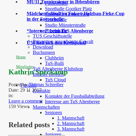
MU11 Turniersieger in Ibbenbüren
Finnenbahn
Sporthalle Gooiker Platz
Mädchenfußball im Fokus: Holzbau-Fieke-Cup
Sporthalle Grüner Weg
in der Soccerhalle
Tennishalle
Studio Münsterstraße
Soccerhalle
“Internes” beim TuS Altenberge
TUS Geschäftsstelle
Prävention sexualisierte Gewalt
Ü50 holt sich den Kreispokal
Download
Buchungen
Home
Clubheim
TuS-Bulli
Mitglieder
TuS Altenberge Klubshop
Kathrin Speckamp
Interner Bereich
TuS Cloud
Posted by
Thomas Schreiber
Fussball
Date:
29 11 2017
Kontakte
in:
Kontakte der Fussballabteilung
Leave a comment
Interesse am TuS Altenberge
159 Views
Mannschaften
Senioren
1. Mannschaft
2. Mannschaft
Related posts
3. Mannschaft
Junioren