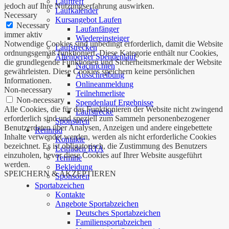
Lauftreff
jedoch auf Ihre Nutzungserfahrung auswirken.
Laufkalender
Necessary
Kursangebot Laufen
Necessary
Laufanfänger
immer aktiv
Wiedereinsteiger
Notwendige Cookies sind unbedingt erforderlich, damit die Website
Laufstrecken
ordnungsgemäß funktioniert. Diese Kategorie enthält nur Cookies,
Altenberger Spendenlauf
die grundlegende Funktionen und Sicherheitsmerkmale der Website
Nachrichten
gewährleisten. Diese Cookies speichern keine persönlichen
Ausschreibung
Informationen.
Onlineanmeldung
Non-necessary
Teilnehmerliste
Non-necessary
Spendenlauf Ergebnisse
Alle Cookies, die für das Funktionieren der Website nicht zwingend
Laufstrecke
erforderlich sind und speziell zum Sammeln personenbezogener
Sponsoren
Benutzerdaten über Analysen, Anzeigen und andere eingebettete
Rennrad
Inhalte verwendet werden, werden als nicht erforderliche Cookies
Kontakte
bezeichnet. Es ist obligatorisch, die Zustimmung des Benutzers
Leitfaden RTA
einzuholen, bevor diese Cookies auf Ihrer Website ausgeführt
Termine
werden.
Bekleidung
SPEICHERN & AKZEPTIEREN
Sponsoren
Sportabzeichen
Kontakte
Angebote Sportabzeichen
Deutsches Sportabzeichen
Familiensportabzeichen