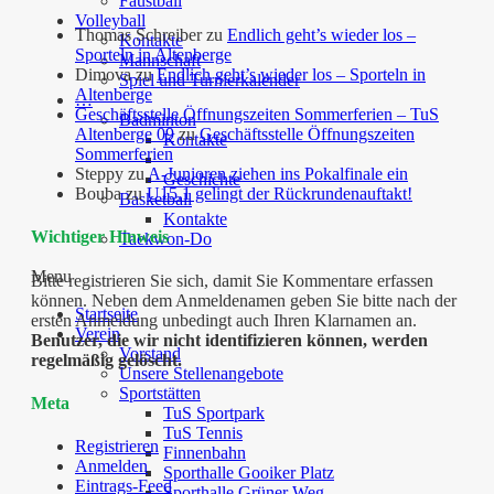
Faustball
Volleyball
Thomas Schreiber
zu
Endlich geht’s wieder los –
Kontakte
Sporteln in Altenberge
Mannschaft
Dimova
zu
Endlich geht’s wieder los – Sporteln in
Spiel und Turnierkalender
Altenberge
…
Geschäftsstelle Öffnungszeiten Sommerferien – TuS
Badminton
Altenberge 09
zu
Geschäftsstelle Öffnungszeiten
Kontakte
Sommerferien
Steppy
zu
A-Junioren ziehen ins Pokalfinale ein
Geschichte
Bouba
zu
U15.1 gelingt der Rückrundenauftakt!
Basketball
Kontakte
Wichtiger Hinweis
Taekwon-Do
Menu
Bitte registrieren Sie sich, damit Sie Kommentare erfassen
können. Neben dem Anmeldenamen geben Sie bitte nach der
Startseite
ersten Anmeldung unbedingt auch Ihren Klarnamen an.
Verein
Benutzer, die wir nicht identifizieren können, werden
Vorstand
regelmäßig gelöscht.
Unsere Stellenangebote
Sportstätten
Meta
TuS Sportpark
TuS Tennis
Registrieren
Finnenbahn
Anmelden
Sporthalle Gooiker Platz
Eintrags-Feed
Sporthalle Grüner Weg