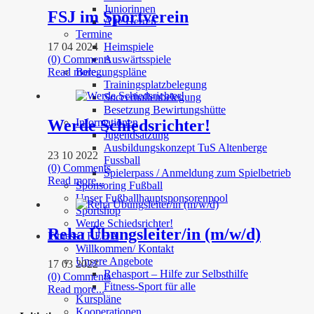
Juniorinnen
FSJ im Sportverein
Alte Herren
Termine
17 04 2024
Heimspiele
(0) Comments
Auswärtsspiele
Read more...
Belegungspläne
Trainingsplatzbelegung
Soccerhallenbelegung
Besetzung Bewirtungshütte
Werde Schiedsrichter!
Informationen
Jugendsatzung
Ausbildungskonzept TuS Altenberge
23 10 2022
Fussball
(0) Comments
Spielerpass / Anmeldung zum Spielbetrieb
Read more...
Sponsoring Fußball
Unser Fußballhauptsponsorenpool
Sportshop
Werde Schiedsrichter!
Reha Übungsleiter/in (m/w/d)
Fitness / REHA
Willkommen/ Kontakt
Unsere Angebote
17 03 2022
Rehasport – Hilfe zur Selbsthilfe
(0) Comments
Fitness-Sport für alle
Read more...
Kurspläne
Kooperationen