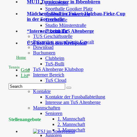
MU11 Turniersieger in Ibbenbüren
Finnenbahn
Sporthalle Gooiker Platz
Mädchenfußball im Fokus: Holzbau-Fieke-Cup
Sporthalle Grüner Weg
in der Soccerhalle
Tennishalle
Studio Münsterstraße
Soccerhalle
“Internes” beim TuS Altenberge
TUS Geschäftsstelle
Prävention sexualisierte Gewalt
Ü50 holt sich den Kreispokal
Download
Buchungen
Home
Clubheim
TuS-Bulli
Tennis
TuS Altenberge Klubshop
Grid
Interner Bereich
List
TuS Cloud
Fussball
Kontakte
Kontakte der Fussballabteilung
Interesse am TuS Altenberge
Mannschaften
Senioren
1. Mannschaft
Stellenangebote
2. Mannschaft
3. Mannschaft
Junioren