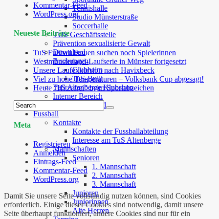
Kommentar-Feed
Tennishalle
WordPress.org
Studio Münsterstraße
Soccerhalle
Neueste Beiträge
TUS Geschäftsstelle
Prävention sexualisierte Gewalt
Download
TuS Fußball Frauen suchen noch Spielerinnen
Buchungen
Westmünsterland-Laufserie in Münster fortgesetzt
Clubheim
Unsere Laufexkursion nach Havixbeck
TuS-Bulli
Viel zu hohe Temperaturen – Volksbank Cup abgesagt!
TuS Altenberge Klubshop
Heute “Hitzefrei” beim Sportabzeichen
Interner Bereich
TuS Cloud
Fussball
Kontakte
Meta
Kontakte der Fussballabteilung
Interesse am TuS Altenberge
Registrieren
Mannschaften
Anmelden
Senioren
Eintrags-Feed
1. Mannschaft
Kommentar-Feed
2. Mannschaft
WordPress.org
3. Mannschaft
Junioren
Damit Sie unsere Seite vollständig nutzen können, sind Cookies
Juniorinnen
erforderlich. Einige dieser Cookies sind notwendig, damit unsere
Alte Herren
Seite überhaupt funktioniert, andere Cookies sind nur für ein