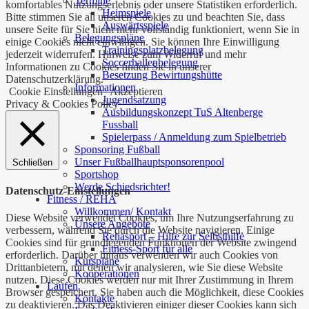
Termine
komfortables Nutzungserlebnis oder unsere Statistiken erforderlich.
Heimspiele
Bitte stimmen Sie all unseren Cookies zu und beachten Sie, dass
Auswärtsspiele
unsere Seite für Sie nicht mehr vollständig funktioniert, wenn Sie in
Belegungspläne
einige Cookies nicht einwilligen. Sie können Ihre Einwilligung
Trainingsplatzbelegung
jederzeit widerrufen. Hinweise zum Widerruf und mehr
Soccerhallenbelegung
Informationen zu Cookies finden Sie in unserer
Besetzung Bewirtungshütte
Datenschutzerklärung.
Informationen
Cookie Einstellungen
Akzeptieren
Jugendsatzung
Privacy & Cookies Policy
Ausbildungskonzept TuS Altenberge
Fussball
Spielerpass / Anmeldung zum Spielbetrieb
Sponsoring Fußball
Unser Fußballhauptsponsorenpool
Schließen
Sportshop
Werde Schiedsrichter!
Datenschutz-Einstellungen
Fitness / REHA
Willkommen/ Kontakt
Diese Website verwendet Cookies, um Ihre Nutzungserfahrung zu
Unsere Angebote
verbessern, während Sie durch die Website navigieren. Einige
Rehasport – Hilfe zur Selbsthilfe
Cookies sind für grundlegenden Funktionen der Website zwingend
Fitness-Sport für alle
erforderlich. Darüber hinaus verwenden wir auch Cookies von
Kurspläne
Drittanbietern, mit denen wir analysieren, wie Sie diese Website
Kooperationen
nutzen. Diese Cookies werden nur mit Ihrer Zustimmung in Ihrem
Laufen
Browser gespeichert. Sie haben auch die Möglichkeit, diese Cookies
Kontakte
zu deaktivieren. Das Deaktivieren einiger dieser Cookies kann sich