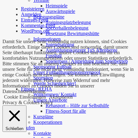
Termine
Heimspiele
Registrieren
Auswärtsspiele
Anmelden
Belegungspläne
Eintrags-Feed
Trainingsplatzbelegung
Kommentar-Feed
Soccerhallenbelegung
WordPress.org
Besetzung Bewirtungshütte
Informationen
Damit Sie unsere Seite vollständig nutzen können, sind Cookies
Jugendsatzung
erforderlich. Einige dieser Cookies sind notwendig, damit unsere
Ausbildungskonzept TuS Altenberge
Seite überhaupt funktioniert, andere Cookies sind nur für ein
Fussball
komfortables Nutzungserlebnis oder unsere Statistiken erforderlich.
Spielerpass / Anmeldung zum Spielbetrieb
Bitte stimmen Sie all unseren Cookies zu und beachten Sie, dass
Sponsoring Fußball
unsere Seite für Sie nicht mehr vollständig funktioniert, wenn Sie in
Unser Fußballhauptsponsorenpool
einige Cookies nicht einwilligen. Sie können Ihre Einwilligung
Sportshop
jederzeit widerrufen. Hinweise zum Widerruf und mehr
Werde Schiedsrichter!
Informationen zu Cookies finden Sie in unserer
Fitness / REHA
Datenschutzerklärung.
Willkommen/ Kontakt
Cookie Einstellungen
Akzeptieren
Unsere Angebote
Privacy & Cookies Policy
Rehasport – Hilfe zur Selbsthilfe
Fitness-Sport für alle
Kurspläne
Kooperationen
Laufen
Schließen
Kontakte