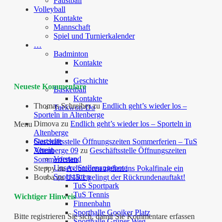
Faustball
Volleyball
Kontakte
Mannschaft
Spiel und Turnierkalender
…
Badminton
Kontakte
Geschichte
Neueste Kommentare
Basketball
Kontakte
Thomas Schreiber
zu
Endlich geht’s wieder los –
Taekwon-Do
Sporteln in Altenberge
Dimova
zu
Endlich geht’s wieder los – Sporteln in
Menu
Altenberge
Startseite
Geschäftsstelle Öffnungszeiten Sommerferien – TuS
Verein
Altenberge 09
zu
Geschäftsstelle Öffnungszeiten
Vorstand
Sommerferien
Unsere Stellenangebote
Steppy
zu
A-Junioren ziehen ins Pokalfinale ein
Sportstätten
Bouba
zu
U15.1 gelingt der Rückrundenauftakt!
TuS Sportpark
TuS Tennis
Wichtiger Hinweis
Finnenbahn
Sporthalle Gooiker Platz
Bitte registrieren Sie sich, damit Sie Kommentare erfassen
Sporthalle Grüner Weg