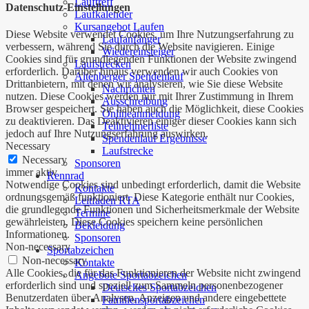
Lauftreff
Datenschutz-Einstellungen
Laufkalender
Kursangebot Laufen
Diese Website verwendet Cookies, um Ihre Nutzungserfahrung zu
Laufanfänger
verbessern, während Sie durch die Website navigieren. Einige
Wiedereinsteiger
Cookies sind für grundlegenden Funktionen der Website zwingend
Laufstrecken
erforderlich. Darüber hinaus verwenden wir auch Cookies von
Altenberger Spendenlauf
Drittanbietern, mit denen wir analysieren, wie Sie diese Website
Nachrichten
nutzen. Diese Cookies werden nur mit Ihrer Zustimmung in Ihrem
Ausschreibung
Browser gespeichert. Sie haben auch die Möglichkeit, diese Cookies
Onlineanmeldung
zu deaktivieren. Das Deaktivieren einiger dieser Cookies kann sich
Teilnehmerliste
jedoch auf Ihre Nutzungserfahrung auswirken.
Spendenlauf Ergebnisse
Necessary
Laufstrecke
Necessary
Sponsoren
immer aktiv
Rennrad
Notwendige Cookies sind unbedingt erforderlich, damit die Website
Kontakte
ordnungsgemäß funktioniert. Diese Kategorie enthält nur Cookies,
Leitfaden RTA
die grundlegende Funktionen und Sicherheitsmerkmale der Website
Termine
gewährleisten. Diese Cookies speichern keine persönlichen
Bekleidung
Informationen.
Sponsoren
Non-necessary
Sportabzeichen
Non-necessary
Kontakte
Alle Cookies, die für das Funktionieren der Website nicht zwingend
Angebote Sportabzeichen
erforderlich sind und speziell zum Sammeln personenbezogener
Deutsches Sportabzeichen
Benutzerdaten über Analysen, Anzeigen und andere eingebettete
Familiensportabzeichen