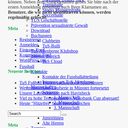
können. Neben dem Anmeldenamen geben Sie bitte nach der
Tennishalle
ersten Anmeldung unbedingt auch Ihren Klarnamen an.
Studio Münsterstraße
Benutzer, die wir nicht identifizieren können, werden
Soccerhalle
regelmäßig gelöscht.
TUS Geschäftsstelle
Prävention sexualisierte Gewalt
Meta
Download
Buchungen
Registrieren
Clubheim
Anmelden
TuS-Bulli
Eintrags-Feed
TuS Altenberge Klubshop
Kommentar-Feed
Interner Bereich
WordPress.org
TuS Cloud
Fussball
Neueste Beiträge
Kontakte
Kontakte der Fussballabteilung
Interesse am TuS Altenberge
TuS Fußball Frauen suchen noch Spielerinnen
Mannschaften
Westmünsterland-Laufserie in Münster fortgesetzt
Senioren
Unsere Laufexkursion nach Havixbeck
1. Mannschaft
Viel zu hohe Temperaturen – Volksbank Cup abgesagt!
2. Mannschaft
Heute “Hitzefrei” beim Sportabzeichen
3. Mannschaft
Junioren
Juniorinnen
Alte Herren
Meta