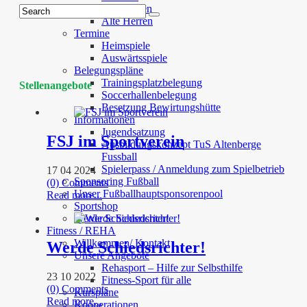
Juniorinnen
Alte Herren
Termine
Heimspiele
Auswärtsspiele
Belegungspläne
Trainingsplatzbelegung
Stellenangebote
Soccerhallenbelegung
Besetzung Bewirtungshütte
Informationen
Jugendsatzung
FSJ im Sportverein
Ausbildungskonzept TuS Altenberge
Fussball
Spielerpass / Anmeldung zum Spielbetrieb
17 04 2024
Sponsoring Fußball
(0) Comments
Unser Fußballhauptsponsorenpool
Read more...
Sportshop
Werde Schiedsrichter!
Fitness / REHA
Willkommen/ Kontakt
Werde Schiedsrichter!
Unsere Angebote
Rehasport – Hilfe zur Selbsthilfe
23 10 2022
Fitness-Sport für alle
(0) Comments
Kurspläne
Read more...
Kooperationen