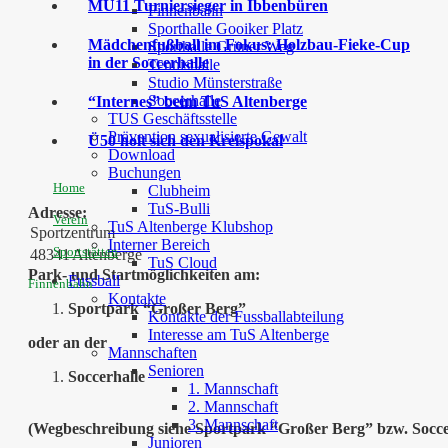
MU11 Turniersieger in Ibbenbüren
Finnenbahn
Sporthalle Gooiker Platz
Mädchenfußball im Fokus: Holzbau-Fieke-Cup
Sporthalle Grüner Weg
in der Soccerhalle
Tennishalle
Studio Münsterstraße
Soccerhalle
“Internes” beim TuS Altenberge
TUS Geschäftsstelle
Prävention sexualisierte Gewalt
Ü50 holt sich den Kreispokal
Download
Buchungen
Home
Clubheim
TuS-Bulli
Adresse:
Verein
TuS Altenberge Klubshop
Sportzentrum
Interner Bereich
Sportstätten
48341
Altenberge
TuS Cloud
Park- und Startmöglichkeiten am:
Fussball
Finnenbahn
Kontakte
Sportpark “Großer Berg”
Kontakte der Fussballabteilung
Interesse am TuS Altenberge
oder an der
Mannschaften
Senioren
Soccerhalle
1. Mannschaft
2. Mannschaft
3. Mannschaft
(Wegbeschreibung siehe Sportpark “Großer Berg” bzw. Socce
Junioren