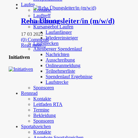
Laufen
Kontakte
Lauftreff
Reha Übungsleiter/in (m/w/d)
Laufkalender
Kursangebot Laufen
Laufanfänger
17 03 2022
Wiedereinsteiger
(0) Comments
Laufstrecken
Read more...
Altenberger Spendenlauf
Nachrichten
Initiativen
Ausschreibung
Onlineanmeldung
Teilnehmerliste
Spendenlauf Ergebnisse
Laufstrecke
Sponsoren
Rennrad
Kontakte
Leitfaden RTA
Termine
Bekleidung
Sponsoren
Sportabzeichen
Kontakte
Angebote Sportabzeichen