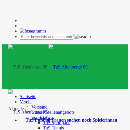
Startseite
Verein
Vorstand
Aktuelles
Unsere Stellenangebote
Sportstätten
TuS Fußball Frauen suchen noch Spielerinnen
TuS Sportpark
TuS Tennis