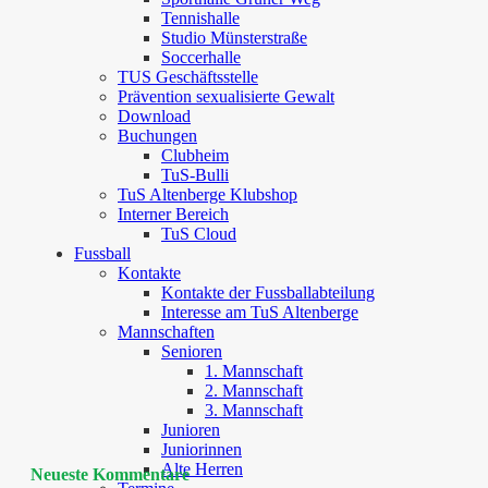
Tennishalle
Studio Münsterstraße
Soccerhalle
TUS Geschäftsstelle
Prävention sexualisierte Gewalt
Download
Buchungen
Clubheim
TuS-Bulli
TuS Altenberge Klubshop
Interner Bereich
TuS Cloud
Fussball
Kontakte
Kontakte der Fussballabteilung
Interesse am TuS Altenberge
Mannschaften
Senioren
1. Mannschaft
2. Mannschaft
3. Mannschaft
Junioren
Juniorinnen
Alte Herren
Neueste Kommentare