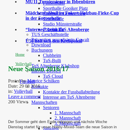
MU11 Turniersieger in Ibbenbüren
Finnenbahn
Sporthalle Gooiker Platz
Mädchenfußball im Fokus: Holzbau-Fieke-Cup
Sporthalle Grüner Weg
in der Soccerhalle
Tennishalle
Studio Münsterstraße
Soccerhalle
“Internes” beim TuS Altenberge
TUS Geschäftsstelle
Prävention sexualisierte Gewalt
Ü50 holt sich den Kreispokal
Download
Buchungen
Home
Clubheim
TuS-Bulli
Volleyball
TuS Altenberge Klubshop
Neue Saison 2016/17
Interner Bereich
TuS Cloud
Posted by
Maurice Schilken
Fussball
Date:
29 08 2016
Kontakte
in:
Volleyball
Kontakte der Fussballabteilung
Leave a comment
Interesse am TuS Altenberge
200 Views
Mannschaften
Senioren
1. Mannschaft
2. Mannschaft
Der Sommer geht dem Ende entgegen und nächste Woche
3. Mannschaft
Dienstag startet für unser Hobby-Mixed-Team die neue Saison in
Junioren