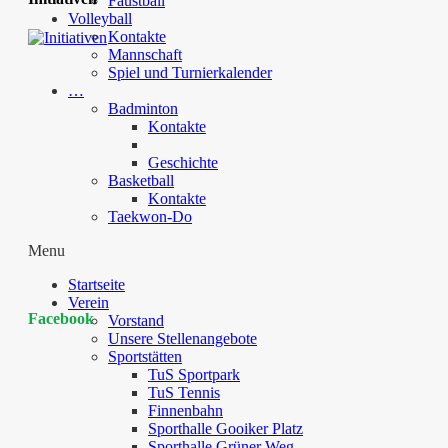
Faustball
Volleyball
Kontakte
Mannschaft
Spiel und Turnierkalender
…
Badminton
Kontakte
Geschichte
Basketball
Kontakte
Taekwon-Do
Menu
Startseite
Verein
Facebook
Vorstand
Unsere Stellenangebote
Sportstätten
TuS Sportpark
TuS Tennis
Finnenbahn
Sporthalle Gooiker Platz
Sporthalle Grüner Weg