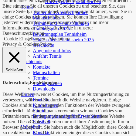
komfortables Nutzungserlebnis oder unsere Statistiken erforderlich.
Norwegische Sportabzeichen
Bitte stimmen Sie all unseren Cookies zu und beachten Sie, dass
Tennis
unsere Seite für Sie nicht mehr vollständig funktioniert, wenn Sie in
Trainer und Ansprechpartner
einige Cookies nicht einwilligen. Sie können Ihre Einwilligung
Mannschaften
jederzeit widerrufen. Hinweise zum Widerruf und mehr
Termine und Veranstaltungen
Informationen zu Cookies finden Sie in unserer
Trainingsplan 2025
Datenschutzerklärung.
Bewirtungsplan Tennisheim
Cookie Einstellungen
Akzeptieren
Schliessdienst Tennisheim 2025
Privacy & Cookies Policy
Geschichte
Angebote und Infos
Anfahrt Tennis
Tischtennis
Kontakte
Schließen
Mannschaften
Termine
Datenschutz-Einstellungen
Trainingszeiten
Downloads
Diese Website verwendet Cookies, um Ihre Nutzungserfahrung zu
Turnen
verbessern, während Sie durch die Website navigieren. Einige
Kontakte
Cookies sind für grundlegenden Funktionen der Website zwingend
Kinderturnen
erforderlich. Darüber hinaus verwenden wir auch Cookies von
Sporteln
Drittanbietern, mit denen wir analysieren, wie Sie diese Website
Bewegungstraining für Erwachsene
nutzen. Diese Cookies werden nur mit Ihrer Zustimmung in Ihrem
Faustball
Browser gespeichert. Sie haben auch die Möglichkeit, diese Cookies
Volleyball
zu deaktivieren. Das Deaktivieren einiger dieser Cookies kann sich
Kontakte