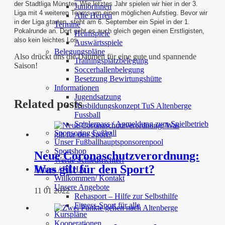
der Stadtliga Münster. Wie letztes Jahr spielen wir hier in der 3.
Juniorinnen
Liga mit 4 weiteren Teams um einen möglichen Aufstieg. Bevor wir
Alte Herren
in der Liga starten, steht am 6. September ein Spiel in der 1.
Termine
Pokalrunde an. Dort geht es auch gleich gegen einen Erstligisten,
Heimspiele
also kein leichtes Los.
Auswärtsspiele
Belegungspläne
Also drückt uns die Daumen für eine gute und spannende
Trainingsplatzbelegung
Saison!
Soccerhallenbelegung
Besetzung Bewirtungshütte
Informationen
Jugendsatzung
Related posts
Ausbildungskonzept TuS Altenberge
Fussball
Spielerpass / Anmeldung zum Spielbetrieb
Sponsoring Fußball
Unser Fußballhauptsponsorenpool
Sportshop
Neue Coronaschutzverordnung:
Werde Schiedsrichter!
Was gilt für den Sport?
Fitness / REHA
Willkommen/ Kontakt
Unsere Angebote
11 01 2022
Rehasport – Hilfe zur Selbsthilfe
Fitness-Sport für alle
Kurspläne
Kooperationen