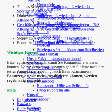
Termine
Heimspiele
Thomas Schreiber
zu
Endlich geht’s wieder los –
Auswärtsspiele
Sporteln in Altenberge
Belegungspläne
Dimova
zu
Endlich geht’s wieder los – Sporteln in
Trainingsplatzbelegung
Altenberge
Soccerhallenbelegung
Geschäftsstelle Öffnungszeiten Sommerferien – TuS
Besetzung Bewirtungshütte
Altenberge 09
zu
Geschäftsstelle Öffnungszeiten
Informationen
Sommerferien
Jugendsatzung
Steppy
zu
A-Junioren ziehen ins Pokalfinale ein
Ausbildungskonzept TuS Altenberge
Bouba
zu
U15.1 gelingt der Rückrundenauftakt!
Fussball
Spielerpass / Anmeldung zum Spielbetrieb
Wichtiger Hinweis
Sponsoring Fußball
Unser Fußballhauptsponsorenpool
Bitte registrieren Sie sich, damit Sie Kommentare erfassen
Sportshop
können. Neben dem Anmeldenamen geben Sie bitte nach der
Werde Schiedsrichter!
ersten Anmeldung unbedingt auch Ihren Klarnamen an.
Fitness / REHA
Benutzer, die wir nicht identifizieren können, werden
Willkommen/ Kontakt
regelmäßig gelöscht.
Unsere Angebote
Rehasport – Hilfe zur Selbsthilfe
Fitness-Sport für alle
Meta
Kurspläne
Kooperationen
Registrieren
Laufen
Anmelden
Kontakte
Eintrags-Feed