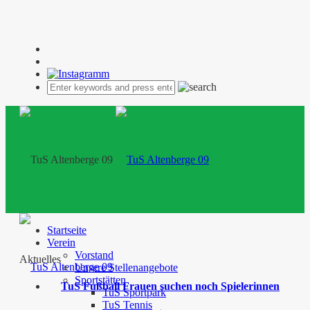
Startseite
Verein
Vorstand
Aktuelles
Unsere Stellenangebote
Sportstätten
TuS Fußball Frauen suchen noch Spielerinnen
TuS Sportpark
TuS Tennis