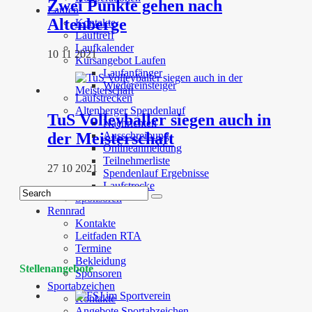
Zwei Punkte gehen nach
Laufen
Altenberge
Kontakte
Lauftreff
Laufkalender
10 11 2021
Kursangebot Laufen
Laufanfänger
Wiedereinsteiger
Laufstrecken
Altenberger Spendenlauf
TuS Volleyballer siegen auch in
Nachrichten
der Meisterschaft
Ausschreibung
Onlineanmeldung
Teilnehmerliste
27 10 2021
Spendenlauf Ergebnisse
Laufstrecke
Sponsoren
Rennrad
Kontakte
Leitfaden RTA
Termine
Bekleidung
Stellenangebote
Sponsoren
Sportabzeichen
Kontakte
Angebote Sportabzeichen