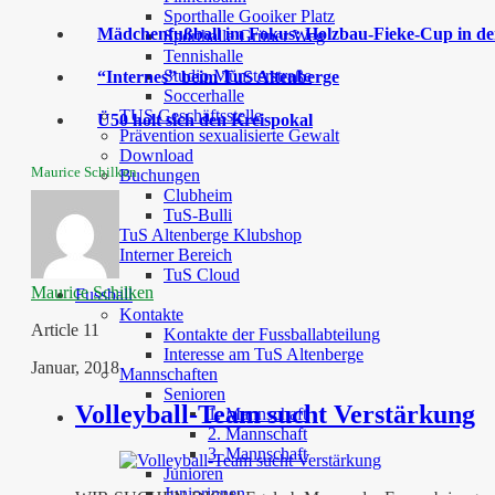
Sporthalle Gooiker Platz
Mädchenfußball im Fokus: Holzbau-Fieke-Cup in der
Sporthalle Grüner Weg
Tennishalle
Studio Münsterstraße
“Internes” beim TuS Altenberge
Soccerhalle
TUS Geschäftsstelle
Ü50 holt sich den Kreispokal
Prävention sexualisierte Gewalt
Download
Maurice Schilken
Buchungen
Clubheim
TuS-Bulli
TuS Altenberge Klubshop
Interner Bereich
TuS Cloud
Maurice Schilken
Fussball
Kontakte
Article 11
Kontakte der Fussballabteilung
Interesse am TuS Altenberge
Januar, 2018
Mannschaften
Senioren
Volleyball-Team sucht Verstärkung
1. Mannschaft
2. Mannschaft
3. Mannschaft
Junioren
Juniorinnen