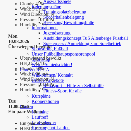
Auswärtsspiele
Clouds:
41%
Belegungspläne
Wind:
5.1 m/s
Trainingsplatzbelegung
Wind Direction:
N
Soccerhallenbelegung
Pressure:
1015hPa
Besetzung Bewirtungshütte
Humidity:
19%
Informationen
Jugendsatzung
Mon
Ausbildungskonzept TuS Altenberge Fussball
10.08.2026
Spielerpass / Anmeldung zum Spielbetrieb
Überwiegend bewölkt
Sponsoring Fußball
Unser Fußballhauptsponsorenpool
Überwiegend bewölkt
Sportshop
HI/LO:
32/16
Werde Schiedsrichter!
Clouds:
58%
Fitness / REHA
Wind:
8.96 m/s
Willkommen/ Kontakt
Wind Direction:
N
Unsere Angebote
Pressure:
1016hPa
Rehasport – Hilfe zur Selbsthilfe
Humidity:
19%
Fitness-Sport für alle
Kurspläne
Tue
Kooperationen
11.08.2026
Laufen
Ein paar Wolken
Kontakte
Lauftreff
Laufkalender
Ein paar Wolken
Kursangebot Laufen
HI/LO:
25/11