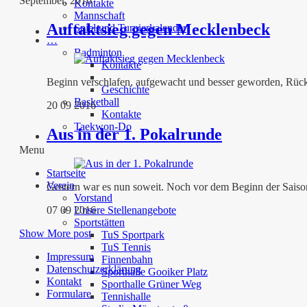
September, 2016
Kontakte
Mannschaft
Auftaktsieg gegen Mecklenbeck
Spiel und Turnierkalender
…
Badminton
Kontakte
Beginn verschlafen, aufgewacht und besser geworden, Rück
Geschichte
Basketball
20 09 2016
Kontakte
Taekwon-Do
Aus in der 1. Pokalrunde
Menu
Startseite
Verein
Gestern war es nun soweit. Noch vor dem Beginn der Saison 
Vorstand
07 09 2016
Unsere Stellenangebote
Sportstätten
Show More post
TuS Sportpark
TuS Tennis
Impressum
Finnenbahn
Datenschutzerklärung
Sporthalle Gooiker Platz
Kontakt
Sporthalle Grüner Weg
Formulare
Tennishalle