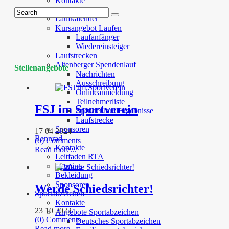
Kontakte
Lauftreff
Laufkalender
Kursangebot Laufen
Laufanfänger
Wiedereinsteiger
Laufstrecken
Altenberger Spendenlauf
Stellenangebote
Nachrichten
Ausschreibung
Onlineanmeldung
Teilnehmerliste
FSJ im Sportverein
Spendenlauf Ergebnisse
Laufstrecke
Sponsoren
17 04 2024
Rennrad
(0) Comments
Kontakte
Read more...
Leitfaden RTA
Termine
Bekleidung
Sponsoren
Werde Schiedsrichter!
Sportabzeichen
Kontakte
23 10 2022
Angebote Sportabzeichen
(0) Comments
Deutsches Sportabzeichen
Read more...