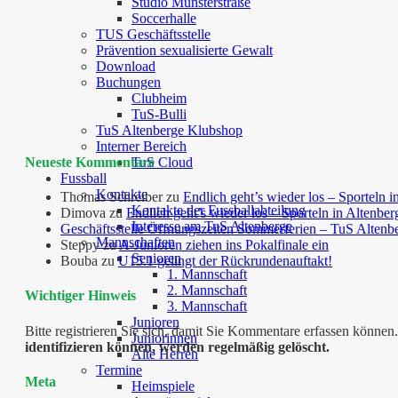
Studio Münsterstraße
Soccerhalle
TUS Geschäftsstelle
Prävention sexualisierte Gewalt
Download
Buchungen
Clubheim
TuS-Bulli
TuS Altenberge Klubshop
Interner Bereich
Neueste Kommentare
TuS Cloud
Fussball
Kontakte
Thomas Schreiber
zu
Endlich geht’s wieder los – Sporteln i
Kontakte der Fussballabteilung
Dimova
zu
Endlich geht’s wieder los – Sporteln in Altenber
Interesse am TuS Altenberge
Geschäftsstelle Öffnungszeiten Sommerferien – TuS Altenb
Mannschaften
Steppy
zu
A-Junioren ziehen ins Pokalfinale ein
Senioren
Bouba
zu
U15.1 gelingt der Rückrundenauftakt!
1. Mannschaft
2. Mannschaft
Wichtiger Hinweis
3. Mannschaft
Junioren
Bitte registrieren Sie sich, damit Sie Kommentare erfassen kön
Juniorinnen
identifizieren können, werden regelmäßig gelöscht.
Alte Herren
Termine
Meta
Heimspiele