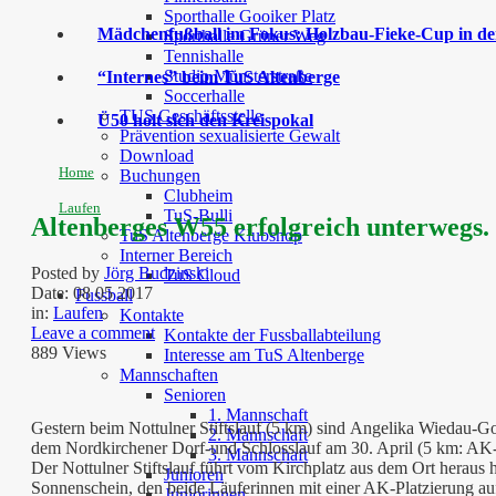
Sporthalle Gooiker Platz
Mädchenfußball im Fokus: Holzbau-Fieke-Cup in der
Sporthalle Grüner Weg
Tennishalle
Studio Münsterstraße
“Internes” beim TuS Altenberge
Soccerhalle
TUS Geschäftsstelle
Ü50 holt sich den Kreispokal
Prävention sexualisierte Gewalt
Download
Home
Buchungen
Clubheim
Laufen
TuS-Bulli
Altenberges W55 erfolgreich unterwegs.
TuS Altenberge Klubshop
Interner Bereich
Posted by
Jörg Budzinski
TuS Cloud
Date:
08 05 2017
Fussball
in:
Laufen
Kontakte
Leave a comment
Kontakte der Fussballabteilung
889 Views
Interesse am TuS Altenberge
Mannschaften
Senioren
1. Mannschaft
Gestern beim Nottulner Stiftslauf (5 km) sind Angelika Wiedau-Got
2. Mannschaft
dem Nordkirchener Dorf-und Schlosslauf am 30. April (5 km: AK-
3. Mannschaft
Der Nottulner Stiftslauf führt vom Kirchplatz aus dem Ort heraus
Junioren
Sonnenschein, den beide Läuferinnen mit einer AK-Platzierung au
Juniorinnen