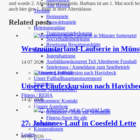
und wurde 2. Altersklassensiegerin. Barbara ist am 1. Mai noch be
Alte Herren
auch hier den 1. Platz in ihrer Altersklasse.
Termine
Heimspiele
Related posts
Auswärtsspiele
Belegungspläne
Trainingsplatzbelegung
Soccerhallenbelegung
Besetzung Bewirtungshütte
Westmünsterland-Laufserie in Münst
Informationen
Jugendsatzung
Ausbildungskonzept TuS Altenberge Fussball
14 07 2026
Spielerpass / Anmeldung zum Spielbetrieb
Sponsoring Fußball
Unser Fußballhauptsponsorenpool
Sportshop
Unsere Laufexkursion nach Havixbe
Werde Schiedsrichter!
Fitness / REHA
14 07 2026
Willkommen/ Kontakt
Unsere Angebote
Rehasport – Hilfe zur Selbsthilfe
Fitness-Sport für alle
27. Johannes-Lauf in Coesfeld Lette
Kurspläne
Kooperationen
Laufen
05 06 2026