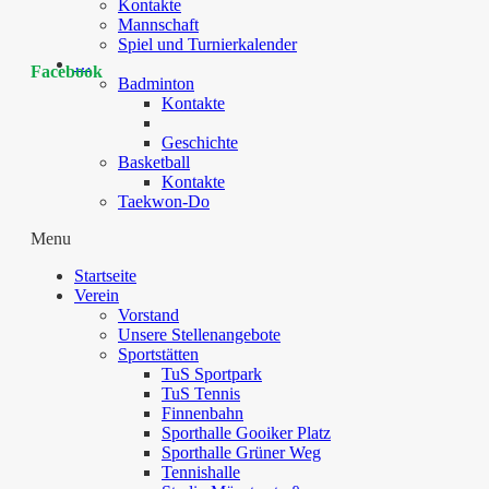
Kontakte
Mannschaft
Spiel und Turnierkalender
…
Facebook
Badminton
Kontakte
Geschichte
Basketball
Kontakte
Taekwon-Do
Menu
Startseite
Verein
Vorstand
Unsere Stellenangebote
Sportstätten
TuS Sportpark
TuS Tennis
Finnenbahn
Sporthalle Gooiker Platz
Sporthalle Grüner Weg
Tennishalle