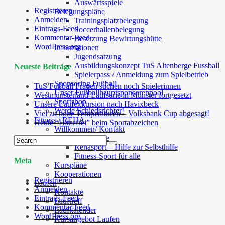
Auswärtsspiele
Registrieren
Belegungspläne
Anmelden
Trainingsplatzbelegung
Eintrags-Feed
Soccerhallenbelegung
Kommentar-Feed
Besetzung Bewirtungshütte
WordPress.org
Informationen
Jugendsatzung
Ausbildungskonzept TuS Altenberge Fussball
Neueste Beiträge
Spielerpass / Anmeldung zum Spielbetrieb
Sponsoring Fußball
TuS Fußball Frauen suchen noch Spielerinnen
Unser Fußballhauptsponsorenpool
Westmünsterland-Laufserie in Münster fortgesetzt
Sportshop
Unsere Laufexkursion nach Havixbeck
Werde Schiedsrichter!
Viel zu hohe Temperaturen – Volksbank Cup abgesagt!
Fitness / REHA
Heute “Hitzefrei” beim Sportabzeichen
Willkommen/ Kontakt
Unsere Angebote
Rehasport – Hilfe zur Selbsthilfe
Fitness-Sport für alle
Meta
Kurspläne
Kooperationen
Registrieren
Laufen
Anmelden
Kontakte
Eintrags-Feed
Lauftreff
Kommentar-Feed
Laufkalender
WordPress.org
Kursangebot Laufen