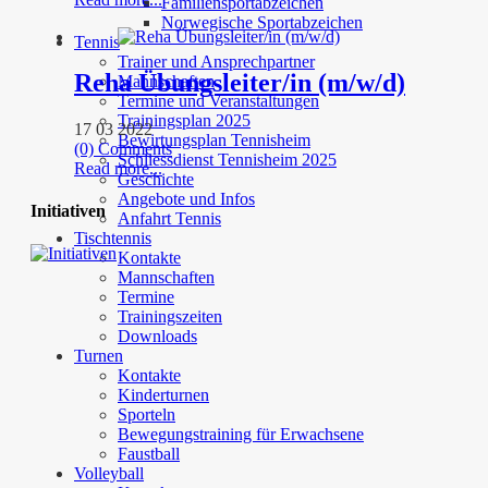
Familiensportabzeichen
Norwegische Sportabzeichen
Tennis
Trainer und Ansprechpartner
Reha Übungsleiter/in (m/w/d)
Mannschaften
Termine und Veranstaltungen
Trainingsplan 2025
17 03 2022
Bewirtungsplan Tennisheim
(0) Comments
Schliessdienst Tennisheim 2025
Read more...
Geschichte
Angebote und Infos
Initiativen
Anfahrt Tennis
Tischtennis
Kontakte
Mannschaften
Termine
Trainingszeiten
Downloads
Turnen
Kontakte
Kinderturnen
Sporteln
Bewegungstraining für Erwachsene
Faustball
Volleyball