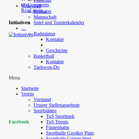
Faustball
(0) Comments
Volleyball
Read more...
Kontakte
Mannschaft
Initiativen
Spiel und Turnierkalender
…
Badminton
Kontakte
Geschichte
Basketball
Kontakte
Taekwon-Do
Menu
Startseite
Verein
Vorstand
Unsere Stellenangebote
Sportstätten
TuS Sportpark
TuS Tennis
Facebook
Finnenbahn
Sporthalle Gooiker Platz
Sporthalle Grüner Weg