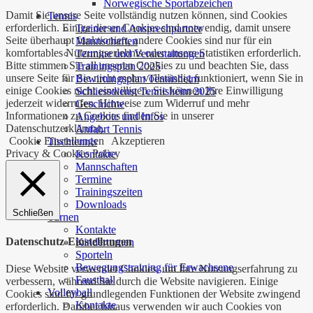
Norwegische Sportabzeichen
Damit Sie unsere Seite vollständig nutzen können, sind Cookies
Tennis
erforderlich. Einige dieser Cookies sind notwendig, damit unsere
Trainer und Ansprechpartner
Seite überhaupt funktioniert, andere Cookies sind nur für ein
Mannschaften
komfortables Nutzungserlebnis oder unsere Statistiken erforderlich.
Termine und Veranstaltungen
Bitte stimmen Sie all unseren Cookies zu und beachten Sie, dass
Trainingsplan 2025
unsere Seite für Sie nicht mehr vollständig funktioniert, wenn Sie in
Bewirtungsplan Tennisheim
einige Cookies nicht einwilligen. Sie können Ihre Einwilligung
Schliessdienst Tennisheim 2025
jederzeit widerrufen. Hinweise zum Widerruf und mehr
Geschichte
Informationen zu Cookies finden Sie in unserer
Angebote und Infos
Datenschutzerklärung.
Anfahrt Tennis
Cookie Einstellungen
Akzeptieren
Tischtennis
Privacy & Cookies Policy
Kontakte
Mannschaften
Termine
Trainingszeiten
Downloads
Schließen
Turnen
Kontakte
Datenschutz-Einstellungen
Kinderturnen
Sporteln
Bewegungstraining für Erwachsene
Diese Website verwendet Cookies, um Ihre Nutzungserfahrung zu
Faustball
verbessern, während Sie durch die Website navigieren. Einige
Volleyball
Cookies sind für grundlegenden Funktionen der Website zwingend
Kontakte
erforderlich. Darüber hinaus verwenden wir auch Cookies von