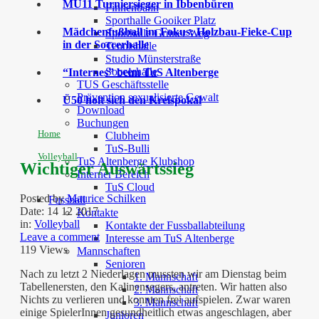
MU11 Turniersieger in Ibbenbüren
Finnenbahn
Sporthalle Gooiker Platz
Mädchenfußball im Fokus: Holzbau-Fieke-Cup
Sporthalle Grüner Weg
in der Soccerhalle
Tennishalle
Studio Münsterstraße
Soccerhalle
“Internes” beim TuS Altenberge
TUS Geschäftsstelle
Prävention sexualisierte Gewalt
Ü50 holt sich den Kreispokal
Download
Buchungen
Home
Clubheim
TuS-Bulli
Volleyball
TuS Altenberge Klubshop
Wichtiger Auswärtssieg
Interner Bereich
TuS Cloud
Posted by
Maurice Schilken
Fussball
Date:
14 12 2017
Kontakte
in:
Volleyball
Kontakte der Fussballabteilung
Leave a comment
Interesse am TuS Altenberge
119 Views
Mannschaften
Senioren
Nach zu letzt 2 Niederlagen mussten wir am Dienstag beim
1. Mannschaft
Tabellenersten, den Kalinensegers, antreten. Wir hatten also
2. Mannschaft
Nichts zu verlieren und konnten frei aufspielen. Zwar waren
3. Mannschaft
einige SpielerInnen gesundheitlich etwas angeschlagen, aber
Junioren