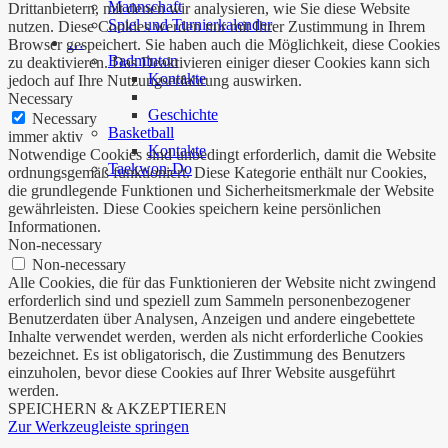
Mannschaft
Drittanbietern, mit denen wir analysieren, wie Sie diese Website
Spiel und Turnierkalender
nutzen. Diese Cookies werden nur mit Ihrer Zustimmung in Ihrem
…
Browser gespeichert. Sie haben auch die Möglichkeit, diese Cookies
Badminton
zu deaktivieren. Das Deaktivieren einiger dieser Cookies kann sich
Kontakte
jedoch auf Ihre Nutzungserfahrung auswirken.
Necessary
Geschichte
Necessary
Basketball
immer aktiv
Kontakte
Notwendige Cookies sind unbedingt erforderlich, damit die Website
Taekwon-Do
ordnungsgemäß funktioniert. Diese Kategorie enthält nur Cookies,
die grundlegende Funktionen und Sicherheitsmerkmale der Website
gewährleisten. Diese Cookies speichern keine persönlichen
Informationen.
Non-necessary
Non-necessary
Alle Cookies, die für das Funktionieren der Website nicht zwingend
erforderlich sind und speziell zum Sammeln personenbezogener
Benutzerdaten über Analysen, Anzeigen und andere eingebettete
Inhalte verwendet werden, werden als nicht erforderliche Cookies
bezeichnet. Es ist obligatorisch, die Zustimmung des Benutzers
einzuholen, bevor diese Cookies auf Ihrer Website ausgeführt
werden.
SPEICHERN & AKZEPTIEREN
Zur Werkzeugleiste springen