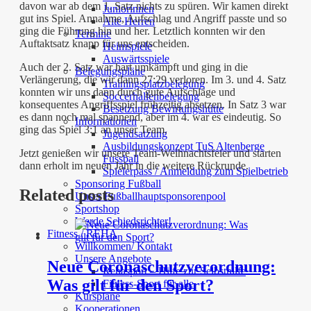
davon war ab dem 1. Satz nichts zu spüren. Wir kamen direkt
Juniorinnen
gut ins Spiel. Annahme, Aufschlag und Angriff passte und so
Alte Herren
ging die Führung hin und her. Letztlich konnten wir den
Termine
Auftaktsatz knapp für uns entscheiden.
Heimspiele
Auswärtsspiele
Auch der 2. Satz war hart umkämpft und ging in die
Belegungspläne
Verlängerung, die wir dann 27:29 verloren. Im 3. und 4. Satz
Trainingsplatzbelegung
konnten wir uns dann durch gute Aufschläge und
Soccerhallenbelegung
konsequentes Angriffsspiel frühzeitig absetzen. In Satz 3 war
Besetzung Bewirtungshütte
es dann noch mal spannend, aber im 4. war es eindeutig. So
Informationen
ging das Spiel 3:1 an unser Team.
Jugendsatzung
Ausbildungskonzept TuS Altenberge
Jetzt genießen wir unsere Team-Weihnachtsfeier und starten
Fussball
dann erholt im neuen Jahr in die weitere Rückrunde.
Spielerpass / Anmeldung zum Spielbetrieb
Sponsoring Fußball
Related posts
Unser Fußballhauptsponsorenpool
Sportshop
Werde Schiedsrichter!
Fitness / REHA
Willkommen/ Kontakt
Unsere Angebote
Neue Coronaschutzverordnung:
Rehasport – Hilfe zur Selbsthilfe
Was gilt für den Sport?
Fitness-Sport für alle
Kurspläne
Kooperationen