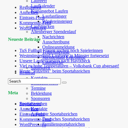
Lauftreff
Laufkalender
Registrieren
Kursangebot Laufen
Anmelden
Laufanfänger
Eintrags-Feed
Wiedereinsteiger
Kommentar-Feed
Laufstrecken
WordPress.org
Altenberger Spendenlauf
Nachrichten
Neueste Beiträge
Ausschreibung
Onlineanmeldung
TuS Fußball Frauen suchen noch Spielerinnen
Teilnehmerliste
Westmünsterland-Laufserie in Münster fortgesetzt
Spendenlauf Ergebnisse
Unsere Laufexkursion nach Havixbeck
Laufstrecke
Viel zu hohe Temperaturen – Volksbank Cup abgesagt!
Sponsoren
Heute “Hitzefrei” beim Sportabzeichen
Rennrad
Kontakte
Leitfaden RTA
Termine
Meta
Bekleidung
Sponsoren
Sportabzeichen
Registrieren
Kontakte
Anmelden
Angebote Sportabzeichen
Eintrags-Feed
Deutsches Sportabzeichen
Kommentar-Feed
Familiensportabzeichen
WordPress.org