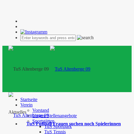
Startseite
Verein
Vorstand
Aktuelles
Unsere Stellenangebote
Sportstätten
TuS Fußball Frauen suchen noch Spielerinnen
TuS Sportpark
TuS Tennis