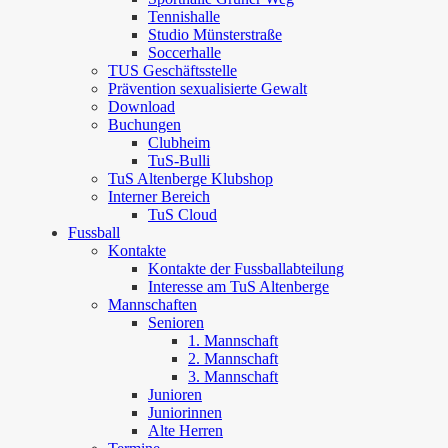
Tennishalle
Studio Münsterstraße
Soccerhalle
TUS Geschäftsstelle
Prävention sexualisierte Gewalt
Download
Buchungen
Clubheim
TuS-Bulli
TuS Altenberge Klubshop
Interner Bereich
TuS Cloud
Fussball
Kontakte
Kontakte der Fussballabteilung
Interesse am TuS Altenberge
Mannschaften
Senioren
1. Mannschaft
2. Mannschaft
3. Mannschaft
Junioren
Juniorinnen
Alte Herren