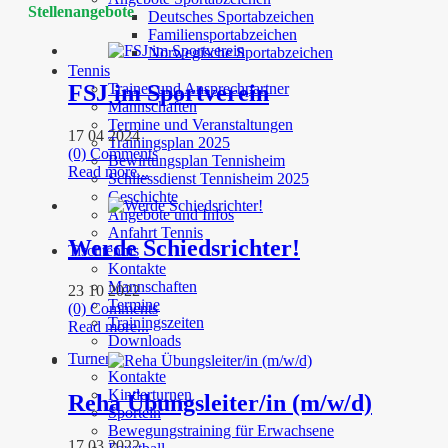
Stellenangebote
Deutsches Sportabzeichen
Familiensportabzeichen
Norwegische Sportabzeichen
Tennis
Trainer und Ansprechpartner
FSJ im Sportverein
Mannschaften
Termine und Veranstaltungen
17 04 2024
Trainingsplan 2025
(0) Comments
Bewirtungsplan Tennisheim
Read more...
Schliessdienst Tennisheim 2025
Geschichte
Angebote und Infos
Anfahrt Tennis
Werde Schiedsrichter!
Tischtennis
Kontakte
Mannschaften
23 10 2022
Termine
(0) Comments
Trainingszeiten
Read more...
Downloads
Turnen
Kontakte
Kinderturnen
Reha Übungsleiter/in (m/w/d)
Sporteln
Bewegungstraining für Erwachsene
17 03 2022