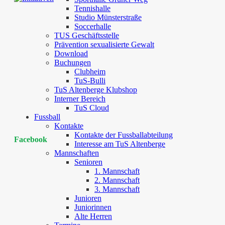
Tennishalle
Studio Münsterstraße
Soccerhalle
TUS Geschäftsstelle
Prävention sexualisierte Gewalt
Download
Buchungen
Clubheim
TuS-Bulli
TuS Altenberge Klubshop
Interner Bereich
TuS Cloud
Fussball
Kontakte
Kontakte der Fussballabteilung
Facebook
Interesse am TuS Altenberge
Mannschaften
Senioren
1. Mannschaft
2. Mannschaft
3. Mannschaft
Junioren
Juniorinnen
Alte Herren