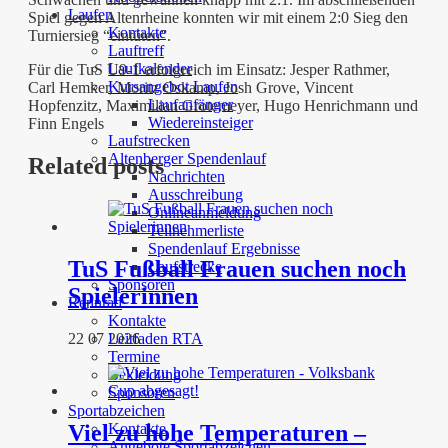
Laufen
Spiel gegen Altenrheine konnten wir mit einem 2:0 Sieg den
Kontakte
Turniersieg “eintüten”.
Lauftreff
Laufkalender
Für die TuS U9-1 erfolgreich im Einsatz: Jesper Rathmer,
Kursangebot Laufen
Carl Hemker, Moritz Oskamp, Josh Grove, Vincent
Laufanfänger
Hopfenzitz, Maximilian Grotemeyer, Hugo Henrichmann und
Wiedereinsteiger
Finn Engels
Laufstrecken
Altenberger Spendenlauf
Related posts
Nachrichten
Ausschreibung
Onlineanmeldung
Teilnehmerliste
Spendenlauf Ergebnisse
TuS Fußball Frauen suchen noch
Laufstrecke
Sponsoren
Spielerinnen
Rennrad
Kontakte
Leitfaden RTA
22 07 2026
Termine
Bekleidung
Sponsoren
Sportabzeichen
Viel zu hohe Temperaturen –
Kontakte
Angebote Sportabzeichen