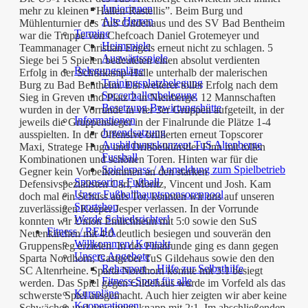
Juniorinnen
mehr zu kleinen “Hallen-Rastellis”. Beim Burg und
Alte Herren
Mühlenturnier des TuS Gildehaus und des SV Bad Bentheim
Termine
war die Truppe von Chefcoach Daniel Grotemeyer und
Heimspiele
Teammanager Christian Engels erneut nicht zu schlagen. 5
Auswärtsspiele
Siege bei 5 Spielen bedeuteten einen absolut verdienten
Belegungspläne
Erfolg in der Schürkamp-Halle unterhalb der malerischen
Trainingsplatzbelegung
Burg zu Bad Bentheim. Ein weiterer toller Erfolg nach dem
Soccerhallenbelegung
Sieg in Greven und Platz 2 in Nienberge. 12 Mannschaften
Besetzung Bewirtungshütte
wurden in der Vorrunde in vier 3er Gruppen aufgeteilt, in der
Informationen
jeweils die Gruppensieger in der Finalrunde die Plätze 1-4
Jugendsatzung
ausspielten. In der Offensive brillierten erneut Topscorer
Ausbildungskonzept TuS Altenberge
Maxi, Stratege Hugo und Dribbelkünstler Finn mit tollen
Fussball
Kombinationen und schönen Toren. Hinten war für die
Spielerpass / Anmeldung zum Spielbetrieb
Gegner kein Vorbeikommen an den starken
Sponsoring Fußball
Defensivspezialisten Carl, Moritz, Vincent und Josh. Kam
Unser Fußballhauptsponsorenpool
doch mal ein Schuss aufs Tor, konnten wir uns auf unseren
Sportshop
zuverlässigen Keeper Jesper verlassen. In der Vorrunde
Werde Schiedsrichter!
konnten wir Union Emlichheim mit 5:0 sowie den SuS
Fitness / REHA
Neuenkirchen mit 4:0 deutlich besiegen und souverän den
Willkommen/ Kontakt
Gruppensieg erzielen. In der Finalrunde ging es dann gegen
Unsere Angebote
Sparta Nordhorn, Gastgeber TuS Gildehaus sowie den den
Rehasport – Hilfe zur Selbsthilfe
SC Altenrheine. Sparta Nordhorn konnte mit 3:1 besiegt
Fitness-Sport für alle
werden. Das Spiel gegen Gildehaus wurde im Vorfeld als das
Kurspläne
schwerste Spiel ausgemacht. Auch hier zeigten wir aber keine
Kooperationen
Schwächen und gewannen knapp mit 2:1. Im abschließenden