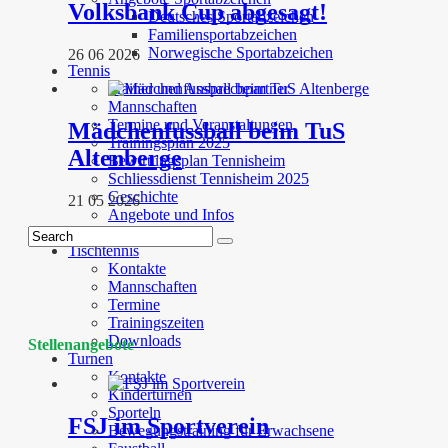
Volksbank Cup abgesagt!
Deutsches Sportabzeichen
Familiensportabzeichen
Norwegische Sportabzeichen
26 06 2026
Tennis
Trainer und Ansprechpartner
Mannschaften
Termine und Veranstaltungen
Mädchenfussball beim TuS
Trainingsplan 2025
Altenberge
Bewirtungsplan Tennisheim
Schliessdienst Tennisheim 2025
Geschichte
21 05 2026
Angebote und Infos
Anfahrt Tennis
Tischtennis
Kontakte
Mannschaften
Termine
Trainingszeiten
Downloads
Stellenangebote
Turnen
Kontakte
Kinderturnen
Sporteln
FSJ im Sportverein
Bewegungstraining für Erwachsene