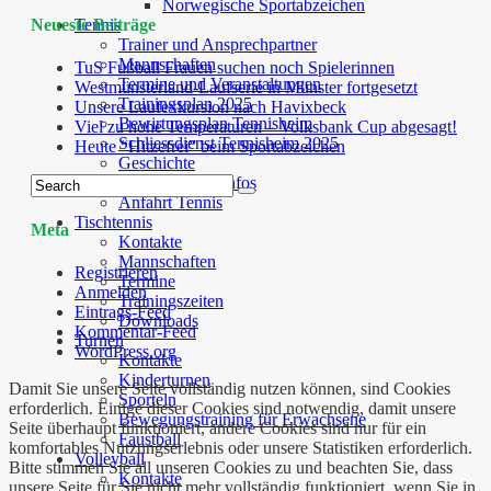
Norwegische Sportabzeichen
Neueste Beiträge
Tennis
Trainer und Ansprechpartner
Mannschaften
TuS Fußball Frauen suchen noch Spielerinnen
Termine und Veranstaltungen
Westmünsterland-Laufserie in Münster fortgesetzt
Trainingsplan 2025
Unsere Laufexkursion nach Havixbeck
Bewirtungsplan Tennisheim
Viel zu hohe Temperaturen – Volksbank Cup abgesagt!
Schliessdienst Tennisheim 2025
Heute “Hitzefrei” beim Sportabzeichen
Geschichte
Angebote und Infos
Anfahrt Tennis
Tischtennis
Meta
Kontakte
Mannschaften
Registrieren
Termine
Anmelden
Trainingszeiten
Eintrags-Feed
Downloads
Kommentar-Feed
Turnen
WordPress.org
Kontakte
Kinderturnen
Damit Sie unsere Seite vollständig nutzen können, sind Cookies
Sporteln
erforderlich. Einige dieser Cookies sind notwendig, damit unsere
Bewegungstraining für Erwachsene
Seite überhaupt funktioniert, andere Cookies sind nur für ein
Faustball
komfortables Nutzungserlebnis oder unsere Statistiken erforderlich.
Volleyball
Bitte stimmen Sie all unseren Cookies zu und beachten Sie, dass
Kontakte
unsere Seite für Sie nicht mehr vollständig funktioniert, wenn Sie in