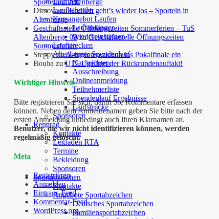
Lauftreff
Sporteln in Altenberge
Laufkalender
Dimova
zu
Endlich geht’s wieder los – Sporteln in
Kursangebot Laufen
Altenberge
Laufanfänger
Geschäftsstelle Öffnungszeiten Sommerferien – TuS
Wiedereinsteiger
Altenberge 09
zu
Geschäftsstelle Öffnungszeiten
Laufstrecken
Sommerferien
Altenberger Spendenlauf
Steppy
zu
A-Junioren ziehen ins Pokalfinale ein
Nachrichten
Bouba
zu
U15.1 gelingt der Rückrundenauftakt!
Ausschreibung
Onlineanmeldung
Wichtiger Hinweis
Teilnehmerliste
Spendenlauf Ergebnisse
Bitte registrieren Sie sich, damit Sie Kommentare erfassen
Laufstrecke
können. Neben dem Anmeldenamen geben Sie bitte nach der
Sponsoren
ersten Anmeldung unbedingt auch Ihren Klarnamen an.
Rennrad
Benutzer, die wir nicht identifizieren können, werden
Kontakte
regelmäßig gelöscht.
Leitfaden RTA
Termine
Meta
Bekleidung
Sponsoren
Registrieren
Sportabzeichen
Anmelden
Kontakte
Eintrags-Feed
Angebote Sportabzeichen
Kommentar-Feed
Deutsches Sportabzeichen
WordPress.org
Familiensportabzeichen