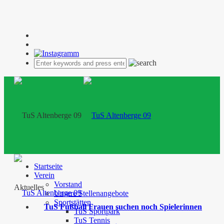
Startseite
Verein
Vorstand
Aktuelles
Unsere Stellenangebote
Sportstätten
TuS Fußball Frauen suchen noch Spielerinnen
TuS Sportpark
TuS Tennis