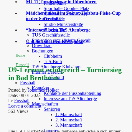
MU11 Turniersieger in Ibbenbüren
Finnenbahn
Sporthalle Gooiker Platz
Mädchenfußball im Fokus: Holzbau-Fieke-Cup
Sporthalle Grüner Weg
in der Soccerhalle
Tennishalle
Studio Münsterstraße
Soccerhalle
“Internes” beim TuS Altenberge
TUS Geschäftsstelle
Prävention sexualisierte Gewalt
Ü50 holt sich den Kreispokal
Download
Buchungen
Home
Clubheim
TuS-Bulli
Fussball
TuS Altenberge Klubshop
U9-1 erneut erfolgreich – Turniersieg
Interner Bereich
in Bad Bentheim
TuS Cloud
Fussball
Kontakte
Posted by
Johannes Hölker
Kontakte der Fussballabteilung
Date:
08 01 2023
Interesse am TuS Altenberge
in:
Fussball
Mannschaften
Leave a comment
Senioren
563 Views
1. Mannschaft
2. Mannschaft
3. Mannschaft
Junioren
Die U9-1 Kicker des TuS Altenberge entwickeln sich immer