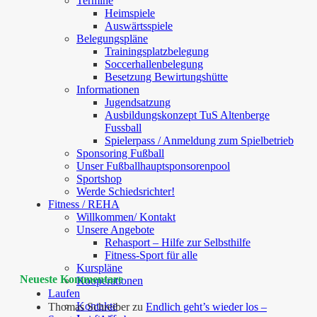
Termine
Heimspiele
Auswärtsspiele
Belegungspläne
Trainingsplatzbelegung
Soccerhallenbelegung
Besetzung Bewirtungshütte
Informationen
Jugendsatzung
Ausbildungskonzept TuS Altenberge
Fussball
Spielerpass / Anmeldung zum Spielbetrieb
Sponsoring Fußball
Unser Fußballhauptsponsorenpool
Sportshop
Werde Schiedsrichter!
Fitness / REHA
Willkommen/ Kontakt
Unsere Angebote
Rehasport – Hilfe zur Selbsthilfe
Fitness-Sport für alle
Kurspläne
Neueste Kommentare
Kooperationen
Laufen
Kontakte
Thomas Schreiber
zu
Endlich geht’s wieder los –