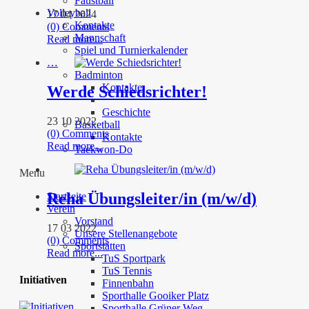
Faustball
Volleyball
17 04 2024
Kontakte
(0) Comments
Mannschaft
Read more...
Spiel und Turnierkalender
…
Badminton
Kontakte
Werde Schiedsrichter!
Geschichte
23 10 2022
Basketball
(0) Comments
Kontakte
Read more...
Taekwon-Do
Menu
Reha Übungsleiter/in (m/w/d)
Startseite
Verein
Vorstand
17 03 2022
Unsere Stellenangebote
(0) Comments
Sportstätten
Read more...
TuS Sportpark
TuS Tennis
Initiativen
Finnenbahn
Sporthalle Gooiker Platz
Sporthalle Grüner Weg