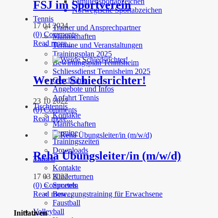
Familiensportabzeichen
FSJ im Sportverein
Norwegische Sportabzeichen
Tennis
17 04 2024
Trainer und Ansprechpartner
(0) Comments
Mannschaften
Read more...
Termine und Veranstaltungen
Trainingsplan 2025
Bewirtungsplan Tennisheim
Schliessdienst Tennisheim 2025
Werde Schiedsrichter!
Geschichte
Angebote und Infos
Anfahrt Tennis
23 10 2022
Tischtennis
(0) Comments
Kontakte
Read more...
Mannschaften
Termine
Trainingszeiten
Downloads
Reha Übungsleiter/in (m/w/d)
Turnen
Kontakte
17 03 2022
Kinderturnen
(0) Comments
Sporteln
Read more...
Bewegungstraining für Erwachsene
Faustball
Volleyball
Initiativen