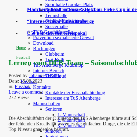
Sporthalle Gooiker Platz
Mädchenfußball im Fokus: Holzbau-Fieke-Cup in der
Sporthalle Grüner Weg
Tennishalle
Studio Münsterstraße
“Internes” beim TuS Altenberge
Soccerhalle
TUS Geschäftsstelle
Ü50 holt sich den Kreispokal
Prävention sexualisierte Gewalt
Download
Home
Buchungen
Clubheim
Fussball
TuS-Bulli
Lernen vom DFB-Team – Saisonabschluß
TuS Altenberge Klubshop
Interner Bereich
Posted by
Johannes Hölker
TuS Cloud
Date:
25 06 2023
Fussball
in:
Fussball
Kontakte
Leave a comment
Kontakte der Fussballabteilung
272 Views
Interesse am TuS Altenberge
Mannschaften
Senioren
1. Mannschaft
Die Abschlußfahrt der C-Jugend des TuS Altenberge führte auf Sc
2. Mannschaft
der fehlenden Kreativität waren es die einfachen Dinge, die die E
3. Mannschaft
Top-Niveau gnadenlos bestraft.
Junioren
Juniorinnen