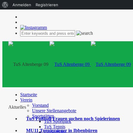
Über
Anmelden
Registrieren
WordPress
Startseite
Verein
Vorstand
Aktuelles
Unsere Stellenangebote
Sportstätten
TuS Fußball Frauen suchen noch Spielerinnen
TuS Sportpark
TuS Tennis
MU11 Turniersieger in Ibbenbüren
Finnenbahn