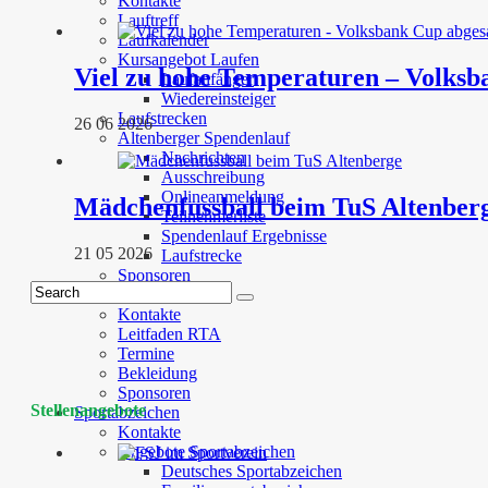
Kontakte
Lauftreff
Laufkalender
Kursangebot Laufen
Viel zu hohe Temperaturen – Volksb
Laufanfänger
Wiedereinsteiger
Laufstrecken
26 06 2026
Altenberger Spendenlauf
Nachrichten
Ausschreibung
Onlineanmeldung
Mädchenfussball beim TuS Altenber
Teilnehmerliste
Spendenlauf Ergebnisse
21 05 2026
Laufstrecke
Sponsoren
Rennrad
Kontakte
Leitfaden RTA
Termine
Bekleidung
Sponsoren
Stellenangebote
Sportabzeichen
Kontakte
Angebote Sportabzeichen
Deutsches Sportabzeichen