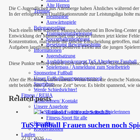
Alte Herren
Die C-Jugendlichen aus Altenberge haben Ähnliches während der S
Termine
In der erfolgreichen Qualifikationsrunde zur Leistungsliga holte 
Heimspiele
Auswärtsspiele
Belegungspläne
Nach einem sehr schönen Mannschaftsabend im Bowling-Center ging e
Trainingsplatzbelegung
Entwicklung der Mannschaft und Spieler führten jetzt kleine Fehler
Soccerhallenbelegung
Konzentration, mal wurde die falsche Entscheidung getroffen, mal 
Besetzung Bewirtungshütte
Aufgaben langfristig einen positiven Effekt auf die jungen Spiele
Informationen
Jugendsatzung
Ausbildungskonzept TuS Altenberge Fussball
Diese Punkte treffen aktuell auch auf die deutsche Nationalmannsc
Spielerpass / Anmeldung zum Spielbetrieb
Sponsoring Fußball
Unser Fußballhauptsponsorenpool
Aber die Hoffnung stirbt zuletzt. Wenn beide, die deutsche Nation
Sportshop
steht beiden eine „Goldene Zeit“ bevor. Es bleibt spannend, wie s
Werde Schiedsrichter!
Fitness / REHA
Related posts
Willkommen/ Kontakt
Unsere Angebote
Rehasport – Hilfe zur Selbsthilfe
Fitness-Sport für alle
Kurspläne
TuS Fußball Frauen suchen noch Spi
Kooperationen
Laufen
22 07 2026