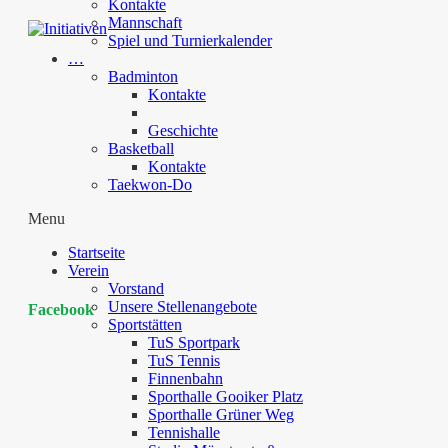
Kontakte
Mannschaft
Spiel und Turnierkalender
…
Badminton
Kontakte
Geschichte
Basketball
Kontakte
Taekwon-Do
Menu
Startseite
Verein
Vorstand
Unsere Stellenangebote
Facebook
Sportstätten
TuS Sportpark
TuS Tennis
Finnenbahn
Sporthalle Gooiker Platz
Sporthalle Grüner Weg
Tennishalle