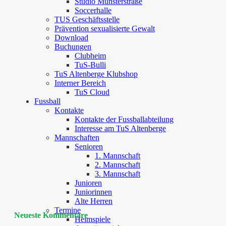
Studio Münsterstraße
Soccerhalle
TUS Geschäftsstelle
Prävention sexualisierte Gewalt
Download
Buchungen
Clubheim
TuS-Bulli
TuS Altenberge Klubshop
Interner Bereich
TuS Cloud
Fussball
Kontakte
Kontakte der Fussballabteilung
Interesse am TuS Altenberge
Mannschaften
Senioren
1. Mannschaft
2. Mannschaft
3. Mannschaft
Junioren
Juniorinnen
Alte Herren
Termine
Neueste Kommentare
Heimspiele