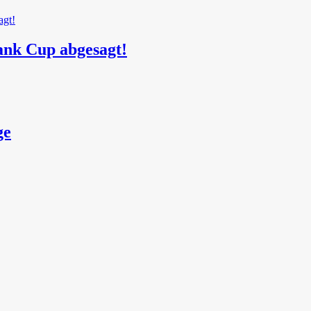
ank Cup abgesagt!
ge