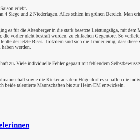
aison erlebt.
man 4 Siege und 2 Niederlagen. Alles schien im grünen Bereich. Man erin
s für die Altenberger in die stark besetzte Leistungsliga, mit dem Mei
, die vorher nicht bestraft wurden, zu einfachen Gegentore. So verliefe
fehlte der letzte Bisss. Trotzdem sind sich die Trainer einig, dass di
rn haben werden.
haft zu. Viele individuelle Fehler gepaart mit fehlendem Selbstbewuss
almannschaft sowie die Kicker aus dem Hügeldorf es schaffen die indivi
ich beide talentierte Mannschaften bis zur Heim-EM entwickeln.
elerinnen