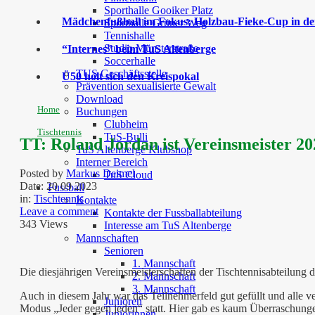
Sporthalle Gooiker Platz
Mädchenfußball im Fokus: Holzbau-Fieke-Cup in der
Sporthalle Grüner Weg
Tennishalle
Studio Münsterstraße
“Internes” beim TuS Altenberge
Soccerhalle
TUS Geschäftsstelle
Ü50 holt sich den Kreispokal
Prävention sexualisierte Gewalt
Download
Home
Buchungen
Clubheim
Tischtennis
TuS-Bulli
TT: Roland Jordan ist Vereinsmeister 20
TuS Altenberge Klubshop
Interner Bereich
Posted by
Markus Deimel
TuS Cloud
Date:
20 09 2023
Fussball
in:
Tischtennis
Kontakte
Leave a comment
Kontakte der Fussballabteilung
343 Views
Interesse am TuS Altenberge
Mannschaften
Senioren
1. Mannschaft
Die diesjährigen Vereinsmeisterschaften der Tischtennisabteilung
2. Mannschaft
3. Mannschaft
Auch in diesem Jahr war das Teilnehmerfeld gut gefüllt und alle
Junioren
Modus „Jeder gegen jeden“ statt. Hier gab es kaum Überraschungen
Juniorinnen