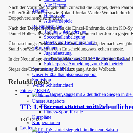
Alte Herren
Nach der Vorrunde folgen dann zunächst die Doppel, deren Paarbil
Termine
Hölker/Ralf Grabein sowie Roland Jordan/Andre Wolbach durch. In
Heimspiele
Doppelvereinsmeistern 2023.
Auswärtsspiele
Belegungspläne
Nach den Doppeln folgte nun die Einzel-Endrunde, die im KO-Syste
Trainingsplatzbelegung
Daniel Hölker. Jeweils mit 3:1 Sätzen konnten hier Jordan gegen 
Soccerhallenbelegung
Besetzung Bewirtungshütte
Überraschungsspieler Sebastian Wewel-Elshoff, der nach zweijährig
Informationen
Stand von 2:2 Sätzen in den Entscheidungssatz gehen musste.
Jugendsatzung
Ausbildungskonzept TuS Altenberge Fussball
In der Neuauflage des Endspieles von 2018 hatte diesmal Roland J
Spielerpass / Anmeldung zum Spielbetrieb
Sponsoring Fußball
Sieger der Trostrunde wurde Neuzugang Andre Wolbach.
Unser Fußballhauptsponsorenpool
Sportshop
Related posts
Werde Schiedsrichter!
Fitness / REHA
Willkommen/ Kontakt
Unsere Angebote
TT: 1. Herren startet mit 2 deutliche
Rehasport – Hilfe zur Selbsthilfe
Fitness-Sport für alle
Kurspläne
13 09 2023
Kooperationen
Laufen