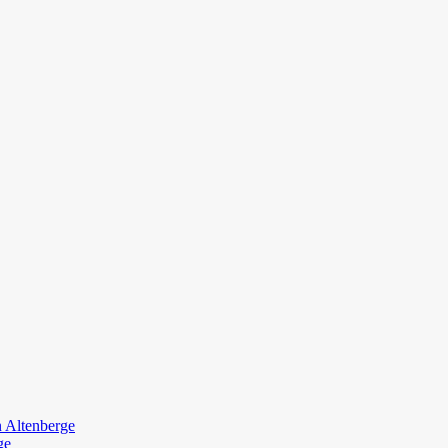
n Altenberge
ge