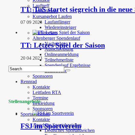
Kontakte
Lauftreff
TT: TuS startet siegreich in die neue
Laufkalender
Kursangebot Laufen
Laufanfänger
07 09 2023
Wiedereinsteiger
Laufstrecken
Altenberger Spendenlauf
Nachrichten
TT: Letzes Spiel der Saison
Ausschreibung
Onlineanmeldung
20 04 2023
Teilnehmerliste
Spendenlauf Ergebnisse
Laufstrecke
Sponsoren
Rennrad
Kontakte
Leitfaden RTA
Termine
Stellenangebote
Bekleidung
Sponsoren
Sportabzeichen
Kontakte
FSJ im Sportverein
Angebote Sportabzeichen
Deutsches Sportabzeichen