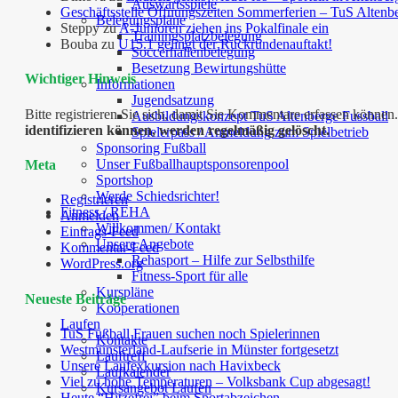
Auswärtsspiele
Geschäftsstelle Öffnungszeiten Sommerferien – TuS Altenb
Belegungspläne
Steppy
zu
A-Junioren ziehen ins Pokalfinale ein
Trainingsplatzbelegung
Bouba
zu
U15.1 gelingt der Rückrundenauftakt!
Soccerhallenbelegung
Besetzung Bewirtungshütte
Wichtiger Hinweis
Informationen
Jugendsatzung
Bitte registrieren Sie sich, damit Sie Kommentare erfassen kön
Ausbildungskonzept TuS Altenberge Fussball
identifizieren können, werden regelmäßig gelöscht.
Spielerpass / Anmeldung zum Spielbetrieb
Sponsoring Fußball
Unser Fußballhauptsponsorenpool
Meta
Sportshop
Werde Schiedsrichter!
Registrieren
Fitness / REHA
Anmelden
Willkommen/ Kontakt
Eintrags-Feed
Unsere Angebote
Kommentar-Feed
Rehasport – Hilfe zur Selbsthilfe
WordPress.org
Fitness-Sport für alle
Kurspläne
Neueste Beiträge
Kooperationen
Laufen
TuS Fußball Frauen suchen noch Spielerinnen
Kontakte
Westmünsterland-Laufserie in Münster fortgesetzt
Lauftreff
Unsere Laufexkursion nach Havixbeck
Laufkalender
Viel zu hohe Temperaturen – Volksbank Cup abgesagt!
Kursangebot Laufen
Heute “Hitzefrei” beim Sportabzeichen