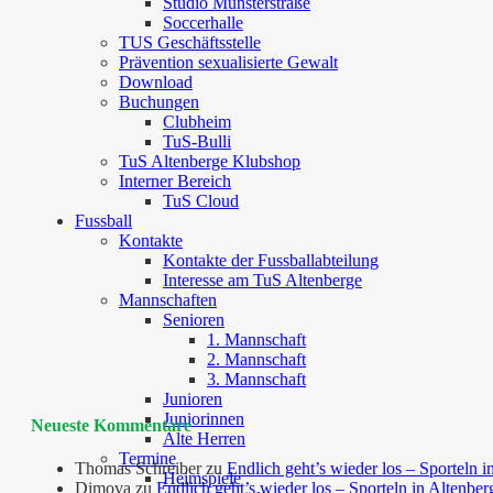
Studio Münsterstraße
Soccerhalle
TUS Geschäftsstelle
Prävention sexualisierte Gewalt
Download
Buchungen
Clubheim
TuS-Bulli
TuS Altenberge Klubshop
Interner Bereich
TuS Cloud
Fussball
Kontakte
Kontakte der Fussballabteilung
Interesse am TuS Altenberge
Mannschaften
Senioren
1. Mannschaft
2. Mannschaft
3. Mannschaft
Junioren
Juniorinnen
Neueste Kommentare
Alte Herren
Termine
Thomas Schreiber
zu
Endlich geht’s wieder los – Sporteln i
Heimspiele
Dimova
zu
Endlich geht’s wieder los – Sporteln in Altenber