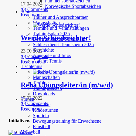
Familiensportabzeichen
17 04 2024
Norwegische Sportabzeichen
(0) Comments
Tennis
Read more...
Trainer und Ansprechpartner
Mannschaften
Termine und Veranstaltungen
Trainingsplan 2025
Werde Schiedsrichter!
Bewirtungsplan Tennisheim
Schliessdienst Tennisheim 2025
Geschichte
23 10 2022
Angebote und Infos
(0) Comments
Anfahrt Tennis
Read more...
Tischtennis
Kontakte
Mannschaften
Termine
Reha Übungsleiter/in (m/w/d)
Trainingszeiten
Downloads
17 03 2022
Turnen
(0) Comments
Kontakte
Read more...
Kinderturnen
Sporteln
Initiativen
Bewegungstraining für Erwachsene
Faustball
Volleyball