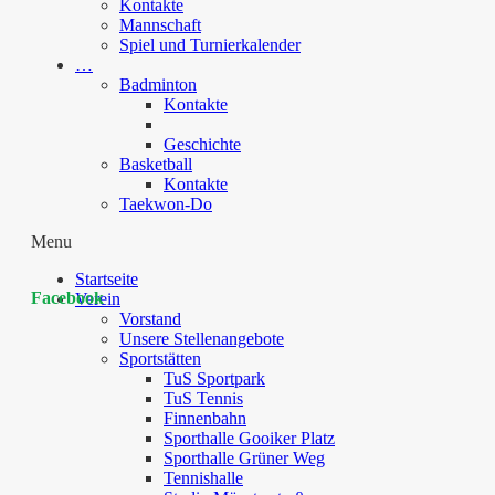
Kontakte
Mannschaft
Spiel und Turnierkalender
…
Badminton
Kontakte
Geschichte
Basketball
Kontakte
Taekwon-Do
Menu
Startseite
Facebook
Verein
Vorstand
Unsere Stellenangebote
Sportstätten
TuS Sportpark
TuS Tennis
Finnenbahn
Sporthalle Gooiker Platz
Sporthalle Grüner Weg
Tennishalle