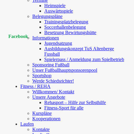
Termine
Heimspiele
Auswärtsspiele
Belegungspläne
Trainingsplatzbelegung
Soccerhallenbelegung
Besetzung Bewirtungshütte
Facebook
Informationen
Jugendsatzung
Ausbildungskonzept TuS Altenberge
Fussball
Spielerpass / Anmeldung zum Spielbetrieb
Sponsoring Fußball
Unser Fußballhauptsponsorenpool
Sportshop
Werde Schiedsrichter!
Fitness / REHA
Willkommen/ Kontakt
Unsere Angebote
Rehasport – Hilfe zur Selbsthilfe
Fitness-Sport für alle
Kurspläne
Kooperationen
Laufen
Kontakte