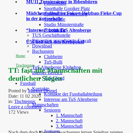
MU11 Turniersieger in Ibbenbüren
Finnenbahn
Sporthalle Gooiker Platz
Mädchenfußball im Fokus: Holzbau-Fieke-Cup
Sporthalle Grüner Weg
in der Soccerhalle
Tennishalle
Studio Münsterstraße
Soccerhalle
“Internes” beim TuS Altenberge
TUS Geschäftsstelle
Prävention sexualisierte Gewalt
Ü50 holt sich den Kreispokal
Download
Buchungen
Home
Clubheim
TuS-Bulli
Tischtennis
TuS Altenberge Klubshop
TT: fast alle Mannschaften mit
Interner Bereich
deutlichen Siegen
TuS Cloud
Fussball
Kontakte
Posted by
Markus Deimel
Kontakte der Fussballabteilung
Date:
11 02 2020
Interesse am TuS Altenberge
in:
Tischtennis
Mannschaften
Leave a comment
Senioren
172 Views
1. Mannschaft
2. Mannschaft
3. Mannschaft
Junioren
Nach dem doch eher durchwachsenen letzen Spieltag zeigten