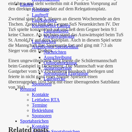
einfahren und steht weiterhin mit 4 Punkten Vorsprung auf
Laufen
den direkten Abstiegsplatz auf dem Relegationsplatz.
Kontakte
Lauftreff
Zweimal stand die 5. Herren an diesem Wochenende an den
Laufkalender
Tischen. Zuerst hieß der Gegner SuS Neuenkirchen IV. Der
Kursangebot Laufen
TuS spielte konzentriert auf und ließ dem Gegner beim 9:1
Laufanfänger
keine Chance. Als nächstes stand das Auswärtsspiel beim TuS
Wiedereinsteiger
St. Arnold IV auf dem Spielplan. Auch in diesem Spiel setzte
Laufstrecken
die Mannschaft ihre Siegesserie fort und ging mit 7:3 als
Altenberger Spendenlauf
Sieger von den Tischen.
Nachrichten
Ausschreibung
Einen ungewöhnlichen Sieg feierte die Schülermannschaft
Onlineanmeldung
beim Gastspiel in Dickenberg. Die Mannschaft war dem
Teilnehmerliste
Gastgeber vom SV Dickenberg haushoch überlegen und
Spendenlauf Ergebnisse
feierte in nicht ganz einer Stunde Spielzeit einen
Laufstrecke
überzeugenden 10:0 Sieg mit einer überragenden Satzbilanz
Sponsoren
von 30:0.
Rennrad
Kontakte
Leitfaden RTA
Termine
Bekleidung
Sponsoren
Sportabzeichen
Kontakte
Related posts
Angebote Sportabzeichen