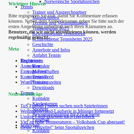
Norwegische Sportabzeichen
Wichtiger Hinweis
Tennis
Trainer und Ansprechpartner
Bitte registrieren Sie sich, damit Sie Kommentare erfassen
Mannschaften
können. Neben dem Anmeldenamen geben Sie bitte nach der
Termine und Veranstaltungen
ersten Anmeldung unbedingt auch Ihren Klarnamen an.
Trainingsplan 2025
Benutzer, die wir nicht identifizieren können, werden
Bewirtungsplan Tennisheim
regelmäßig gelöscht.
Schliessdienst Tennisheim 2025
Geschichte
Meta
Angebote und Infos
Anfahrt Tennis
Tischtennis
Registrieren
Kontakte
Anmelden
Mannschaften
Eintrags-Feed
Termine
Kommentar-Feed
Trainingszeiten
WordPress.org
Downloads
Turnen
Neueste Beiträge
Kontakte
Kinderturnen
TuS Fußball Frauen suchen noch Spielerinnen
Sporteln
Westmünsterland-Laufserie in Münster fortgesetzt
Bewegungstraining für Erwachsene
Unsere Laufexkursion nach Havixbeck
Faustball
Viel zu hohe Temperaturen – Volksbank Cup abgesagt!
Volleyball
Heute “Hitzefrei” beim Sportabzeichen
Kontakte