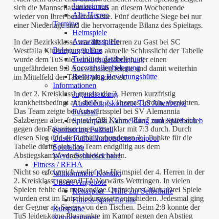
Juniorinnen
sich die Mannschaften des TuS an diesem Wochenende
Alte Herren
wieder von Ihrer besseren Seite. Fünf deutliche Siege bei nur
Termine
einer Niederlage sind die hervorragende Bilanz des Spieltags.
Heimspiele
Auswärtsspiele
In der Bezirksklasse war die 1. Herren zu Gast bei SC
Belegungspläne
Westfalia Kinderhaus II. Das aktuelle Schlusslicht der Tabelle
Trainingsplatzbelegung
wurde dem TuS nie wirklich gefährlich, der einen
Soccerhallenbelegung
ungefährdeten 9:3 Auswärtssieg feierte und damit weiterhin
Besetzung Bewirtungshütte
im Mittelfeld der Tabelle platziert ist.
Informationen
In der 2. Kreisklasse musste die 3. Herren kurzfristig
Jugendsatzung
krankheitsbedingt auf die Nr. 2 , Thomas Jordan, verzichten.
Ausbildungskonzept TuS Altenberge
Das Team zeigte bei Auswärtsspiel bei SV Alemannia
Fussball
Salzbergen aber, frei nach Olli Kahn, “Eier” und setzte sich
Spielerpass / Anmeldung zum Spielbetrieb
gegen den Favoriten unerwartet klar mit 7:3 durch. Durch
Sponsoring Fußball
diesen Sieg und die damit verbundenen 3:1 Punkte für die
Unser Fußballhauptsponsorenpool
Tabelle dürfte sich das Team endgültig aus dem
Sportshop
Abstiegskampf verabschiedet haben.
Werde Schiedsrichter!
Fitness / REHA
Nicht so erfolgreich verlief das Heimspiel der 4. Herren in der
Willkommen/ Kontakt
2. Kreisklasse gegen TTA Vorwärts Wettringen. In vielen
Unsere Angebote
Spielen fehlte das notwendige Quäntchen Glück. Drei Spiele
Rehasport – Hilfe zur Selbsthilfe
wurden erst im Entschiedungssatz entschieden. Jedesmal ging
Fitness-Sport für alle
der Gegner als Sieger von den Tischen. Beim 2:8 konnte der
Kurspläne
TuS leider keine Pluspunkte im Kampf gegen den Abstieg
Kooperationen