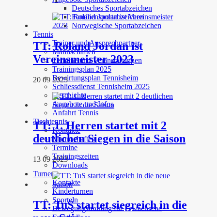
Deutsches Sportabzeichen
Familiensportabzeichen
Norwegische Sportabzeichen
Tennis
Trainer und Ansprechpartner
TT: Roland Jordan ist
Mannschaften
Vereinsmeister 2023
Termine und Veranstaltungen
Trainingsplan 2025
Bewirtungsplan Tennisheim
20 09 2023
Schliessdienst Tennisheim 2025
Geschichte
Angebote und Infos
Anfahrt Tennis
Tischtennis
TT: 1. Herren startet mit 2
Kontakte
deutlichen Siegen in die Saison
Mannschaften
Termine
Trainingszeiten
13 09 2023
Downloads
Turnen
Kontakte
Kinderturnen
Sporteln
TT: TuS startet siegreich in die
Bewegungstraining für Erwachsene