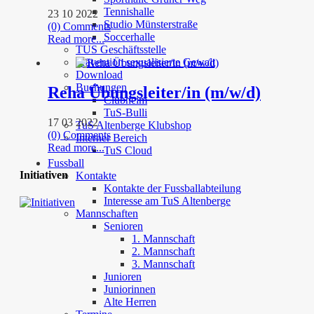
Tennishalle
23 10 2022
Studio Münsterstraße
(0) Comments
Soccerhalle
Read more...
TUS Geschäftsstelle
Prävention sexualisierte Gewalt
Download
Buchungen
Reha Übungsleiter/in (m/w/d)
Clubheim
TuS-Bulli
17 03 2022
TuS Altenberge Klubshop
(0) Comments
Interner Bereich
Read more...
TuS Cloud
Fussball
Initiativen
Kontakte
Kontakte der Fussballabteilung
Interesse am TuS Altenberge
Mannschaften
Senioren
1. Mannschaft
2. Mannschaft
3. Mannschaft
Junioren
Juniorinnen
Alte Herren