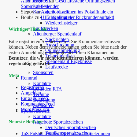
Lauftreff
Altenberge 09
zu
Geschäftsstelle Öffnungszeiten
Laufkalender
Sommerferien
Kursangebot Laufen
Steppy
zu
A-Junioren ziehen ins Pokalfinale ein
Laufanfänger
Bouba
zu
U15.1 gelingt der Rückrundenauftakt!
Wiedereinsteiger
Laufstrecken
Wichtiger Hinweis
Altenberger Spendenlauf
Nachrichten
Bitte registrieren Sie sich, damit Sie Kommentare erfassen
Ausschreibung
können. Neben dem Anmeldenamen geben Sie bitte nach der
Onlineanmeldung
ersten Anmeldung unbedingt auch Ihren Klarnamen an.
Teilnehmerliste
Benutzer, die wir nicht identifizieren können, werden
Spendenlauf Ergebnisse
regelmäßig gelöscht.
Laufstrecke
Sponsoren
Meta
Rennrad
Kontakte
Registrieren
Leitfaden RTA
Anmelden
Termine
Eintrags-Feed
Bekleidung
Kommentar-Feed
Sponsoren
WordPress.org
Sportabzeichen
Kontakte
Neueste Beiträge
Angebote Sportabzeichen
Deutsches Sportabzeichen
Familiensportabzeichen
TuS Fußball Frauen suchen noch Spielerinnen