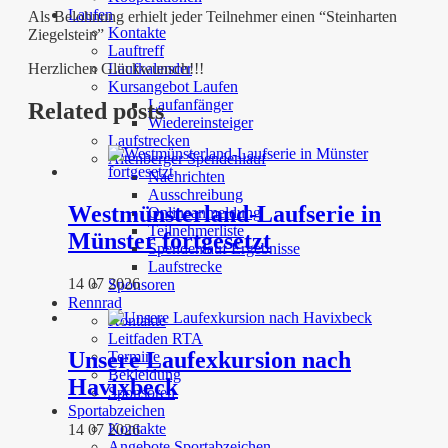
Laufen
Als Belohnung erhielt jeder Teilnehmer einen “Steinharten
Kontakte
Ziegelstein”
Lauftreff
Laufkalender
Herzlichen Glückwunsch!!!
Kursangebot Laufen
Laufanfänger
Related posts
Wiedereinsteiger
Laufstrecken
Altenberger Spendenlauf
Nachrichten
Ausschreibung
Westmünsterland-Laufserie in
Onlineanmeldung
Teilnehmerliste
Münster fortgesetzt
Spendenlauf Ergebnisse
Laufstrecke
14 07 2026
Sponsoren
Rennrad
Kontakte
Leitfaden RTA
Unsere Laufexkursion nach
Termine
Bekleidung
Havixbeck
Sponsoren
Sportabzeichen
Kontakte
14 07 2026
Angebote Sportabzeichen