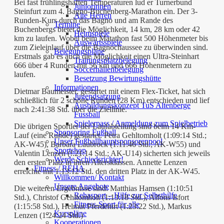
Bei fast frühlingshaften Temperaturen lud er Turnerbund
Juniorinnen
Steinfurt zum 4. Bagno-Buchenberg-Marathon ein. Der 3-
Alte Herren
Runden-Kurs durch das Bagno und am Rande des
Termine
Buchenbergs bietet die Möglichkeit, 14 km, 28 km oder 42
Heimspiele
km zu laufen. Wobei beim Matathon fast 500 Höhenmeter bis
Auswärtsspiele
zum Zieleinlauf über die Bagnochaussee zu überwinden sind.
Belegungspläne
Erstmals gab es auch die Möglichkeit einen Ultra-Steinhart
Trainingsplatzbelegung
666 über 4 Runden mit 56 km und 666 Höhenmetern zu
Soccerhallenbelegung
laufen.
Besetzung Bewirtungshütte
Informationen
Dietmar Baumeister, gestartet mit einem Flex-Ticket, hat sich
Jugendsatzung
schließlich für 2 schöne Runden (28 Km) entschieden und lief
Ausbildungskonzept TuS Altenberge
nach 2:41:38 Std. über die Ziellinie.
Fussball
Spielerpass / Anmeldung zum Spielbetrieb
Die übrigen Sportler der Laufabteilung sind beim 14 Km-
Sponsoring Fußball
Lauf (eine Runde) gestartet. Petra Gehltomholt (1:09:14 Std.;
Unser Fußballhauptsponsorenpool
AK-W45), Barbara Laubrock (1:11:46 Std.; AK-W55) und
Sportshop
Valentin Lenzen (!.21:14 Std.; AK-U14) sicherten sich jeweils
Werde Schiedsrichter!
den ersten Platz in ihren Altersklassen. Annette Lenzen
Fitness / REHA
erreichte mit 1:13:12 Std. den dritten Platz in der AK-W45.
Willkommen/ Kontakt
Unsere Angebote
Die weiteren Ergebnisse sind: Matthias Hamsen (1:10:51
Rehasport – Hilfe zur Selbsthilfe
Std.), Christof Gehltomholt (1:13:18 Std.), Alfons Isfort
Fitness-Sport für alle
(1:15:58 Std.), Helmut Pferdehirt (1:23:22 Std.), Markus
Kurspläne
Lenzen (1:24:24 Std.)
Kooperationen