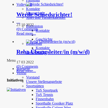
Faustball
Volleyball
Kontakte
Mannschaft
Werde Schiedsrichter!
Spiel und Turnierkalender
…
23 10 2022
Badminton
(0) Comments
Kontakte
Read more...
Geschichte
Basketball
Kontakte
Reha Übungsleiter/in (m/w/d)
Taekwon-Do
Menu
17 03 2022
(0) Comments
Startseite
Read more...
Verein
Vorstand
Initiativen
Unsere Stellenangebote
Sportstätten
TuS Sportpark
TuS Tennis
Finnenbahn
Sporthalle Gooiker Platz
Sporthalle Grüner Weg