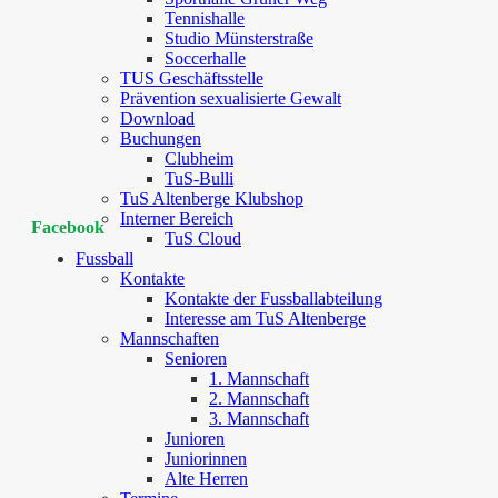
Tennishalle
Studio Münsterstraße
Soccerhalle
TUS Geschäftsstelle
Prävention sexualisierte Gewalt
Download
Buchungen
Clubheim
TuS-Bulli
TuS Altenberge Klubshop
Interner Bereich
Facebook
TuS Cloud
Fussball
Kontakte
Kontakte der Fussballabteilung
Interesse am TuS Altenberge
Mannschaften
Senioren
1. Mannschaft
2. Mannschaft
3. Mannschaft
Junioren
Juniorinnen
Alte Herren