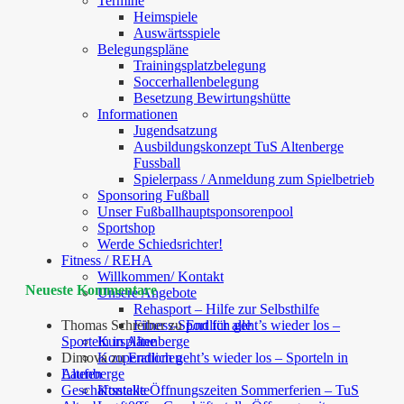
Termine
Heimspiele
Auswärtsspiele
Belegungspläne
Trainingsplatzbelegung
Soccerhallenbelegung
Besetzung Bewirtungshütte
Informationen
Jugendsatzung
Ausbildungskonzept TuS Altenberge
Fussball
Spielerpass / Anmeldung zum Spielbetrieb
Sponsoring Fußball
Unser Fußballhauptsponsorenpool
Sportshop
Werde Schiedsrichter!
Fitness / REHA
Willkommen/ Kontakt
Neueste Kommentare
Unsere Angebote
Rehasport – Hilfe zur Selbsthilfe
Fitness-Sport für alle
Thomas Schreiber
zu
Endlich geht’s wieder los –
Kurspläne
Sporteln in Altenberge
Kooperationen
Dimova
zu
Endlich geht’s wieder los – Sporteln in
Laufen
Altenberge
Kontakte
Geschäftsstelle Öffnungszeiten Sommerferien – TuS