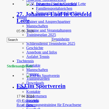
Deutsches Sportabzeichen
Familiensportabzeichen
Norwegische Sportabzeichen
27. Johannes-Lauf in Coesfeld
Tennis
Lette
Trainer und Ansprechpartner
Mannschaften
Termine und Veranstaltungen
05 06 2026
Trainingsplan 2025
Bewirtungsplan Tennisheim
Schliessdienst Tennisheim 2025
Geschichte
Angebote und Infos
Anfahrt Tennis
Tischtennis
Kontakte
Stellenangebote
Mannschaften
Termine
Trainingszeiten
Downloads
FSJ im Sportverein
Turnen
Kontakte
Kinderturnen
17 04 2024
Sporteln
(0) Comments
Bewegungstraining für Erwachsene
Read more...