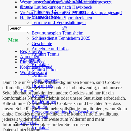
Norwegische Sportabzeichen
Westmünsterland-Laufserie in Münster fortgesetzt
Tennis
Unsere Laufexkursion nach Havixbeck
Trainer und Ansprechpartner
Viel zu hohe Temperaturen – Volksbank Cup abgesagt!
Mannschaften
Heute “Hitzefrei” beim Sportabzeichen
Termine und Veranstaltungen
Trainingsplan 2025
Bewirtungsplan Tennisheim
Schliessdienst Tennisheim 2025
Meta
Geschichte
Angebote und Infos
Registrieren
Anfahrt Tennis
Anmelden
Tischtennis
Eintrags-Feed
Kontakte
Kommentar-Feed
Mannschaften
WordPress.org
Termine
Trainingszeiten
Damit Sie unsere Seite vollständig nutzen können, sind Cookies
Downloads
erforderlich. Einige dieser Cookies sind notwendig, damit unsere
Turnen
Seite überhaupt funktioniert, andere Cookies sind nur für ein
Kontakte
komfortables Nutzungserlebnis oder unsere Statistiken erforderlich.
Kinderturnen
Bitte stimmen Sie all unseren Cookies zu und beachten Sie, dass
Sporteln
unsere Seite für Sie nicht mehr vollständig funktioniert, wenn Sie in
Bewegungstraining für Erwachsene
einige Cookies nicht einwilligen. Sie können Ihre Einwilligung
Faustball
jederzeit widerrufen. Hinweise zum Widerruf und mehr
Volleyball
Informationen zu Cookies finden Sie in unserer
Kontakte
Datenschutzerklärung.