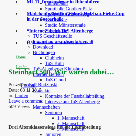
MU11 Turniersieger in Ibbenbüren
Finnenbahn
Sporthalle Gooiker Platz
Mädchenfußball im Fokus: Holzbau-Fieke-Cup
Sporthalle Grüner Weg
in der Soccerhalle
Tennishalle
Studio Münsterstraße
Soccerhalle
“Internes” beim TuS Altenberge
TUS Geschäftsstelle
Prävention sexualisierte Gewalt
Ü50 holt sich den Kreispokal
Download
Buchungen
Home
Clubheim
TuS-Bulli
Laufen
TuS Altenberge Klubshop
Steinhart 500, Wir waren dabei…
Interner Bereich
TuS Cloud
Posted by
Jörg Budzinski
Fussball
Date:
08 11 2015
Kontakte
in:
Laufen
Kontakte der Fussballabteilung
Leave a comment
Interesse am TuS Altenberge
609 Views
Mannschaften
Senioren
1. Mannschaft
2. Mannschaft
Drei Altersklassensiege für die Laufabteilung
3. Mannschaft
Junioren