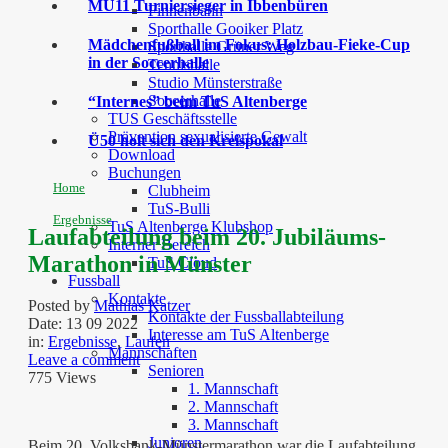
MU11 Turniersieger in Ibbenbüren
Finnenbahn
Sporthalle Gooiker Platz
Mädchenfußball im Fokus: Holzbau-Fieke-Cup
Sporthalle Grüner Weg
in der Soccerhalle
Tennishalle
Studio Münsterstraße
Soccerhalle
“Internes” beim TuS Altenberge
TUS Geschäftsstelle
Prävention sexualisierte Gewalt
Ü50 holt sich den Kreispokal
Download
Buchungen
Home
Clubheim
TuS-Bulli
Ergebnisse
TuS Altenberge Klubshop
Laufabteilung beim 20. Jubiläums-
Interner Bereich
Marathon in Münster
TuS Cloud
Fussball
Kontakte
Posted by
Mathias Katzer
Kontakte der Fussballabteilung
Date:
13 09 2022
Interesse am TuS Altenberge
in:
Ergebnisse
,
Laufen
Mannschaften
Leave a comment
Senioren
775 Views
1. Mannschaft
2. Mannschaft
3. Mannschaft
Junioren
Beim 20. Volksbank-Münstermarathon war die Laufabteilung