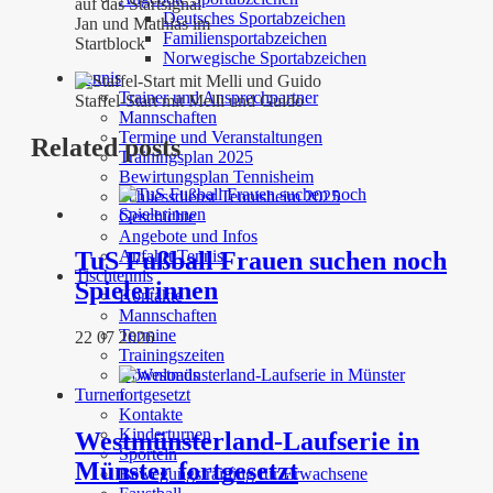
Deutsches Sportabzeichen
Jan und Mathias im
Familiensportabzeichen
Startblock
Norwegische Sportabzeichen
Tennis
Trainer und Ansprechpartner
Staffel-Start mit Melli und Guido
Mannschaften
Termine und Veranstaltungen
Related posts
Trainingsplan 2025
Bewirtungsplan Tennisheim
Schliessdienst Tennisheim 2025
Geschichte
Angebote und Infos
Anfahrt Tennis
TuS Fußball Frauen suchen noch
Tischtennis
Spielerinnen
Kontakte
Mannschaften
Termine
22 07 2026
Trainingszeiten
Downloads
Turnen
Kontakte
Kinderturnen
Westmünsterland-Laufserie in
Sporteln
Münster fortgesetzt
Bewegungstraining für Erwachsene