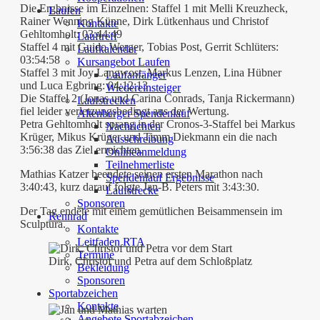
Die Ergbnisse im Einzelnen: Staffel 1 mit Melli Kreuzheck,
Laufen
Rainer Wenning Künne, Dirk Lütkenhaus und Christof
Kontakte
Gehltomholt: 03:44:49
Lauftreff
Staffel 4 mit Guido Werger, Tobias Post, Gerrit Schlüters:
Laufkalender
03:54:58
Kursangebot Laufen
Staffel 3 mit Joy Langwost, Markus Lenzen, Lina Hübner
Laufanfänger
und Luca Egbring: 04:12:13
Wiedereinsteiger
Die Staffel 2 (Jonas und Carina Conrads, Tanja Rickermann)
Laufstrecken
fiel leider verletzungsbedingt aus der Wertung.
Altenberger Spendenlauf
Petra Gehltomholt sprang in der Cronos-3-Staffel bei Markus
Nachrichten
Krüger, Mikus Krüger und Timm Diekmann ein die nach
Ausschreibung
3:56:38 das Ziel erreichten.
Onlineanmeldung
Teilnehmerliste
Mathias Katzer beendete seinen ersten Marathon nach
Spendenlauf Ergebnisse
3:40:43, kurz darauf folgte Jan-B. Peters mit 3:43:30.
Laufstrecke
Sponsoren
Der Tag endete mit einem gemütlichen Beisammensein im
Rennrad
Sculptura.
Kontakte
Leitfaden RTA
Termine
Dirk, Christof und Petra auf dem Schloßplatz
Bekleidung
Sponsoren
Sportabzeichen
Kontakte
Angebote Sportabzeichen