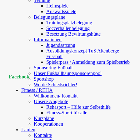
Termine
Heimspiele
Auswärtsspiele
Belegungspläne
Trainingsplatzbelegung
Soccerhallenbelegung
Besetzung Bewirtungshütte
Informationen
Jugendsatzung
Ausbildungskonzept TuS Altenberge
Fussball
Spielerpass / Anmeldung zum Spielbetrieb
Sponsoring Fußball
Unser Fußballhauptsponsorenpool
Facebook
Sportshop
Werde Schiedsrichter!
Fitness / REHA
Willkommen/ Kontakt
Unsere Angebote
Rehasport – Hilfe zur Selbsthilfe
Fitness-Sport für alle
Kurspläne
Kooperationen
Laufen
Kontakte