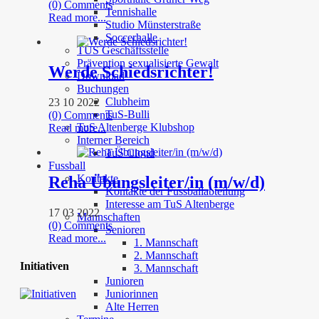
(0) Comments
Tennishalle
Read more...
Studio Münsterstraße
Soccerhalle
TUS Geschäftsstelle
Prävention sexualisierte Gewalt
Werde Schiedsrichter!
Download
Buchungen
Clubheim
23 10 2022
TuS-Bulli
(0) Comments
TuS Altenberge Klubshop
Read more...
Interner Bereich
TuS Cloud
Fussball
Kontakte
Reha Übungsleiter/in (m/w/d)
Kontakte der Fussballabteilung
Interesse am TuS Altenberge
17 03 2022
Mannschaften
(0) Comments
Senioren
Read more...
1. Mannschaft
2. Mannschaft
Initiativen
3. Mannschaft
Junioren
Juniorinnen
Alte Herren