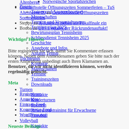
Norwegische Sportabzeichen
Altenberge
Tennis
Geschäftsstelle Öffnungszeiten Sommerferien – TuS
Trainer und Ansprechpartner
Altenberge 09
zu
Geschäftsstelle Öffnungszeiten
Mannschaften
Sommerferien
Termine und Veranstaltungen
Steppy
zu
A-Junioren ziehen ins Pokalfinale ein
Trainingsplan 2025
Bouba
zu
U15.1 gelingt der Rückrundenauftakt!
Bewirtungsplan Tennisheim
Schliessdienst Tennisheim 2025
Wichtiger Hinweis
Geschichte
Angebote und Infos
Bitte registrieren Sie sich, damit Sie Kommentare erfassen
Anfahrt Tennis
können. Neben dem Anmeldenamen geben Sie bitte nach der
Tischtennis
ersten Anmeldung unbedingt auch Ihren Klarnamen an.
Kontakte
Benutzer, die wir nicht identifizieren können, werden
Mannschaften
regelmäßig gelöscht.
Termine
Trainingszeiten
Meta
Downloads
Turnen
Registrieren
Kontakte
Anmelden
Kinderturnen
Eintrags-Feed
Sporteln
Kommentar-Feed
Bewegungstraining für Erwachsene
WordPress.org
Faustball
Volleyball
Kontakte
Neueste Beiträge