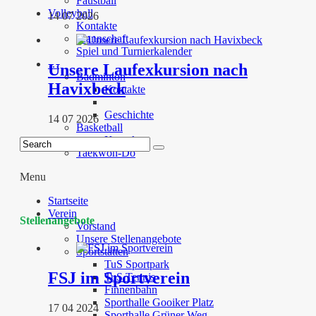
Faustball
Volleyball
14 07 2026
Kontakte
Mannschaft
Spiel und Turnierkalender
…
Unsere Laufexkursion nach
Badminton
Havixbeck
Kontakte
Geschichte
14 07 2026
Basketball
Kontakte
Taekwon-Do
Menu
Startseite
Verein
Stellenangebote
Vorstand
Unsere Stellenangebote
Sportstätten
TuS Sportpark
FSJ im Sportverein
TuS Tennis
Finnenbahn
Sporthalle Gooiker Platz
17 04 2024
Sporthalle Grüner Weg