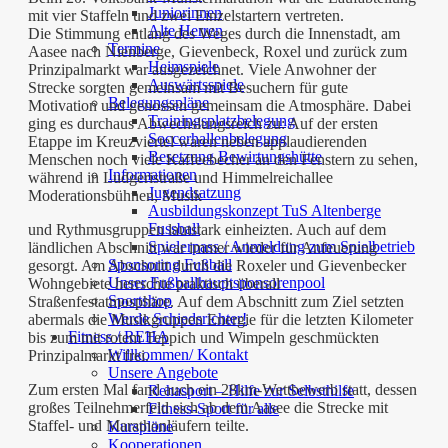
Juniorinnen
mit vier Staffeln und zwei Einzelstartern vertreten.
Alte Herren
Die Stimmung entlang des Weges durch die Innenstadt, am
Termine
Aasee nach Nienberge, Gievenbeck, Roxel und zurück zum
Heimspiele
Prinzipalmarkt war ausgezeichnet. Viele Anwohner der
Auswärtsspiele
Strecke sorgten gemeinsam mit Besuchern für gute
Belegungspläne
Motivation und genossen gemeinsam die Atmosphäre. Dabei
Trainingsplatzbelegung
ging es durchaus Abwechslungsreich zu: Auf der ersten
Soccerhallenbelegung
Etappe im Kreuzviertel waren neben applaudierenden
Besetzung Bewirtungshütte
Menschen noch viele Kaffeebecher an den Fenstern zu sehen,
Informationen
während in Ludgeristraße und Himmelreichallee
Jugendsatzung
Moderationsbühnen, Musik
Ausbildungskonzept TuS Altenberge
Fussball
und Rythmusgruppen lautstark einheizten. Auch auf dem
Spielerpass / Anmeldung zum Spielbetrieb
ländlichen Abschnitt war immer wieder für Anfeuerung
Sponsoring Fußball
gesorgt. Am Abschnitt durch die Roxeler und Gievenbecker
Unser Fußballhauptsponsorenpool
Wohngebiete herrschte praktisch überall
Sportshop
Straßenfestatmosphäre. Auf dem Abschnitt zum Ziel setzten
Werde Schiedsrichter!
abermals die Musikgruppen Energie für die letzten Kilometer
Fitness / REHA
bis zum mit rotem Teppich und Wimpeln geschmückten
Willkommen/ Kontakt
Prinzipalmarkt frei.
Unsere Angebote
Zum ersten Mal fand auch ein 28km-Wettbewerb statt, dessen
Rehasport – Hilfe zur Selbsthilfe
großes Teilnehmerfeld sich ab dem Aasee die Strecke mit
Fitness-Sport für alle
Staffel- und Marathonläufern teilte.
Kurspläne
Kooperationen