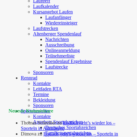
Lauftreff
Laufkalender
Kursangebot Laufen
Laufanfänger
Wiedereinsteiger
Laufstrecken
Altenberger Spendenlauf
Nachrichten
Ausschreibung
Onlineanmeldung
Teilnehmerliste
Spendenlauf Ergebnisse
Laufstrecke
Sponsoren
Rennrad
Kontakte
Leitfaden RTA
Termine
Bekleidung
Sponsoren
Neueste Kommentare
Sportabzeichen
Kontakte
Angebote Sportabzeichen
Thomas Schreiber
zu
Endlich geht’s wieder los –
Deutsches Sportabzeichen
Sporteln in Altenberge
Familiensportabzeichen
Dimova
zu
Endlich geht’s wieder los – Sporteln in