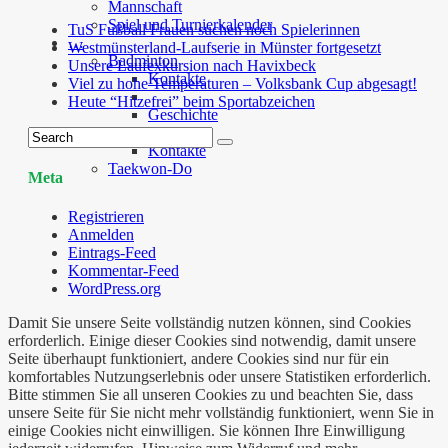
Mannschaft
Spiel und Turnierkalender
TuS Fußball Frauen suchen noch Spielerinnen
…
Westmünsterland-Laufserie in Münster fortgesetzt
Badminton
Unsere Laufexkursion nach Havixbeck
Kontakte
Viel zu hohe Temperaturen – Volksbank Cup abgesagt!
Heute “Hitzefrei” beim Sportabzeichen
Geschichte
Basketball
Kontakte
Taekwon-Do
Meta
Registrieren
Anmelden
Eintrags-Feed
Kommentar-Feed
WordPress.org
Damit Sie unsere Seite vollständig nutzen können, sind Cookies
erforderlich. Einige dieser Cookies sind notwendig, damit unsere
Seite überhaupt funktioniert, andere Cookies sind nur für ein
komfortables Nutzungserlebnis oder unsere Statistiken erforderlich.
Bitte stimmen Sie all unseren Cookies zu und beachten Sie, dass
unsere Seite für Sie nicht mehr vollständig funktioniert, wenn Sie in
einige Cookies nicht einwilligen. Sie können Ihre Einwilligung